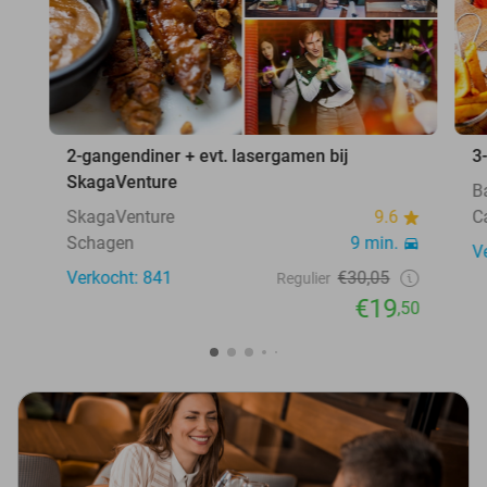
2-gangendiner + evt. lasergamen bij
3
SkagaVenture
B
SkagaVenture
9.6
C
Schagen
9 min.
V
Verkocht: 841
€30,05
Regulier
€19
,50