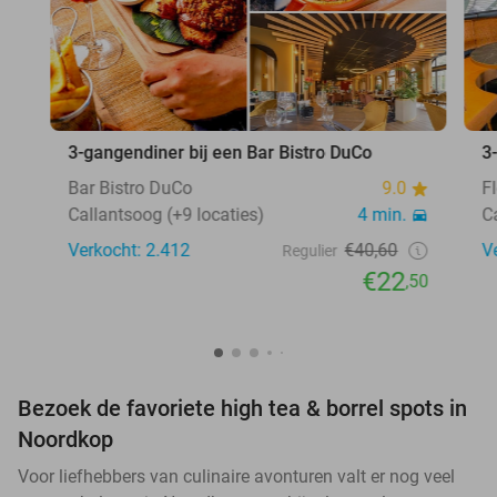
3-gangendiner bij een Bar Bistro DuCo
3
Bar Bistro DuCo
9.0
F
Callantsoog (+9 locaties)
4 min.
C
Verkocht: 2.412
€40,60
V
Regulier
€22
,50
Bezoek de favoriete high tea & borrel spots in
Noordkop
Voor liefhebbers van culinaire avonturen valt er nog veel