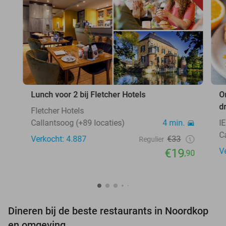
Lunch voor 2 bij Fletcher Hotels
O
d
Fletcher Hotels
Callantsoog (+89 locaties)
4 min.
I
C
Verkocht: 4.887
€33
Regulier
€19
V
,90
Dineren bij de beste restaurants in Noordkop
en omgeving