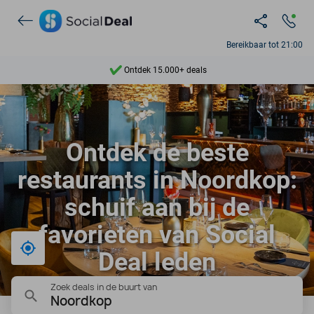
Bereikbaar tot 21:00
Ontdek 15.000+ deals
7 dagen per week beschikbaar
10+ miljoen leden
Ontdek de beste
9,4
restaurants in Noordkop:
Ontdek 15.000+ deals
schuif aan bij de
favorieten van Social
Bij mij in de buurt
Deal leden
Zoek deals in de buurt van
Noordkop