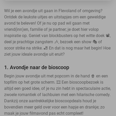
Wil je een avondje uit gaan in Flevoland of omgeving?
Ontdek de leukste uitjes en uitstapjes om een geweldige
avond te beleven! Of je nu op pad wil gaan met
vriend(inn)en, familie of je partner; je doet hier volop
inspiratie op. Geniet van blockbusters op het witte doek 📽️,
deel je prachtige zangstem 🎶, bezoek een show 🎭 of
scoor strike na strike. 🎳 En dat is nog maar het begin! Hoe
ziet jouw ideale avondje uit eruit?
1. Avondje naar de bioscoop
Begin jouw avondje uit met popcorn in de hand 🍿 en een
topfilm op het grote scherm. 🎞️ Een bioscoopbezoek is
altijd een goed idee, of je nu zin hebt in spectaculaire actie,
zwoele romantiek of lachbuien met een hilarische comedy.
Dankzij onze aantrekkelijke bioscoopdeals houd je
bovendien meer geld over voor een hapje en drankje; zo
maak je jouw filmavond pas echt compleet!