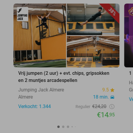
38%
Vrij jumpen (2 uur) + evt. chips, gripsokken
1
en 2 muntjes arcadespellen
H
Jumping Jack Almere
9.5
G
Almere
18 min.
V
Verkocht: 1.344
€24,20
Regulier
€14
,95