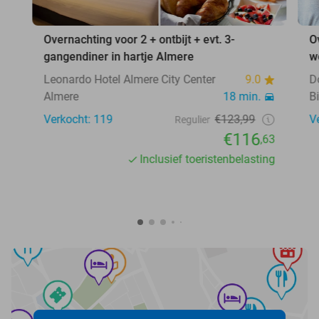
Overnachting voor 2 + ontbijt + evt. 3-
O
gangendiner in hartje Almere
w
Leonardo Hotel Almere City Center
9.0
D
Almere
18 min.
B
Verkocht: 119
€123,99
V
Regulier
€116
,63
Inclusief toeristenbelasting