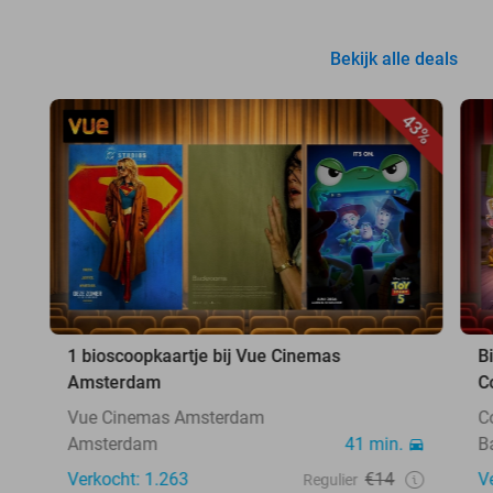
Bekijk alle deals
43%
1 bioscoopkaartje bij Vue Cinemas
B
Amsterdam
C
Vue Cinemas Amsterdam
C
Amsterdam
41 min.
B
Verkocht: 1.263
€14
V
Regulier