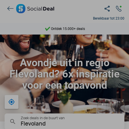
Bereikbaar tot 23:00
Ontdek 15.000+ deals
7 dagen per week beschikbaar
10+ miljoen leden
Avondje uit in regio
9,4
Flevoland? 6x inspiratie
Ontdek 15.000+ deals
voor een topavond
Bij mij in de buurt
Zoek deals in de buurt van
Flevoland