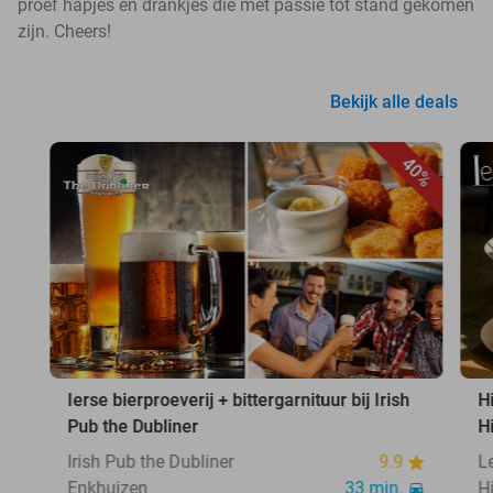
proef hapjes en drankjes die met passie tot stand gekomen
zijn. Cheers!
Bekijk alle deals
40%
Ierse bierproeverij + bittergarnituur bij Irish
H
Pub the Dubliner
H
Irish Pub the Dubliner
9.9
L
Enkhuizen
33 min.
H