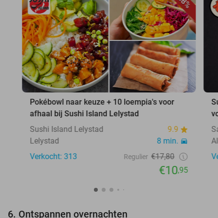
38%
Pokébowl naar keuze + 10 loempia's voor
S
afhaal bij Sushi Island Lelystad
v
Sushi Island Lelystad
9.9
S
Lelystad
8 min.
A
Verkocht: 313
€17,80
V
Regulier
€10
,95
6. Ontspannen overnachten