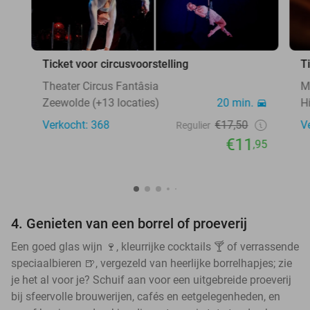
Ticket voor circusvoorstelling
T
Theater Circus Fantâsia
M
Zeewolde (+13 locaties)
20 min.
H
Verkocht: 368
€17,50
V
Regulier
€11
,95
4. Genieten van een borrel of proeverij
Een goed glas wijn 🍷, kleurrijke cocktails 🍸 of verrassende
speciaalbieren 🍺, vergezeld van heerlijke borrelhapjes; zie
je het al voor je? Schuif aan voor een uitgebreide proeverij
bij sfeervolle brouwerijen, cafés en eetgelegenheden, en