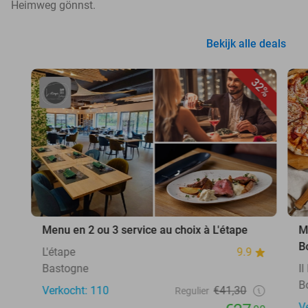
Heimweg gönnst.
Bekijk alle deals
32%
Menu en 2 ou 3 service au choix à L'étape
M
B
L'étape
9.9
Bastogne
I
B
Verkocht: 110
€41,30
Regulier
V