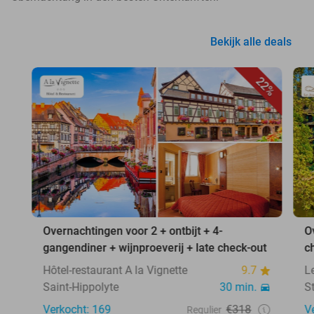
Bekijk alle deals
22%
Overnachtingen voor 2 + ontbijt + 4-
O
gangendiner + wijnproeverij + late check-out
c
Hôtel-restaurant A la Vignette
9.7
L
Saint-Hippolyte
30 min.
S
Verkocht: 169
€318
V
Regulier