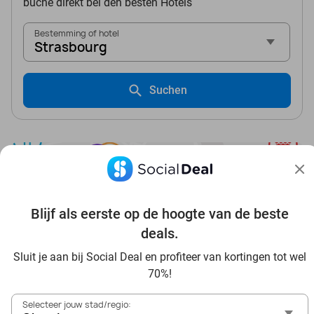
buche direkt bei den besten Hotels
Bestemming of hotel
Strasbourg
Suchen
Blijf als eerste op de hoogte van de beste
Entdecke alle Top-Deals in Deiner Region
deals.
Sluit je aan bij Social Deal en profiteer van kortingen tot wel
70%!
Selecteer jouw stad/regio: