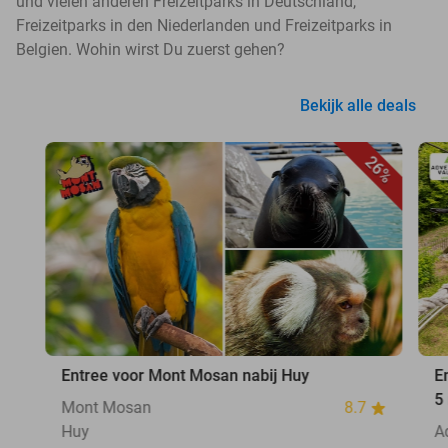
und vielen anderen Freizeitparks in Deutschland,
Freizeitparks in den Niederlanden und Freizeitparks in
Belgien. Wohin wirst Du zuerst gehen?
Bekijk alle deals
26%
Entree voor Mont Mosan nabij Huy
E
5
Mont Mosan
8.7
Huy
A