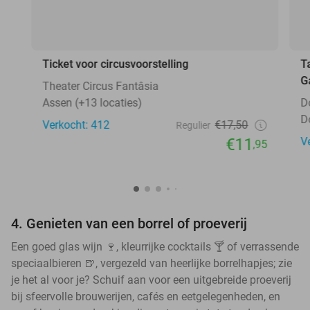
Ticket voor circusvoorstelling
T
G
Theater Circus Fantâsia
Assen (+13 locaties)
D
D
Verkocht: 412
€17,50
Regulier
€11
V
,95
4. Genieten van een borrel of proeverij
Een goed glas wijn 🍷, kleurrijke cocktails 🍸 of verrassende
speciaalbieren 🍺, vergezeld van heerlijke borrelhapjes; zie
je het al voor je? Schuif aan voor een uitgebreide proeverij
bij sfeervolle brouwerijen, cafés en eetgelegenheden, en