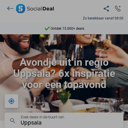
Zo bereikbaar vanaf 08:00
Ontdek 15.000+ deals
7 dagen per week beschikbaar
10+ miljoen leden
Avondje uit in regio
9,4
Uppsala? 6x inspiratie
Ontdek 15.000+ deals
voor een topavond
Bij mij in de buurt
Zoek deals in de buurt van
Uppsala