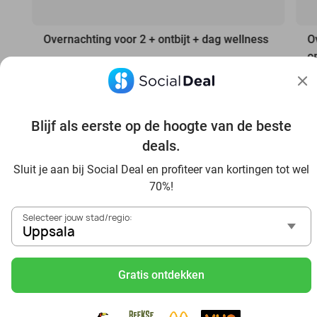
Overnachting voor 2 + ontbijt + dag wellness
O
o
Thermen Bad Nieuweschans
9.4
Bad Nieuweschans
H
P
Verkocht: 124
€376
Regulier
€199
V
Blijf als eerste op de hoogte van de beste
Excl. ca. €2,50 p.p.p.n. toeristenbelasting
deals.
Sluit je aan bij Social Deal en profiteer van kortingen tot wel
70%!
Selecteer jouw stad/regio:
Uppsala
Gratis ontdekken
Ontdek nog meer topdeals in jouw omgeving