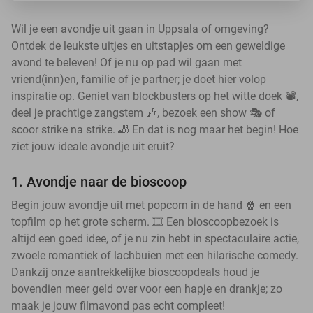
Wil je een avondje uit gaan in Uppsala of omgeving?
Ontdek de leukste uitjes en uitstapjes om een geweldige
avond te beleven! Of je nu op pad wil gaan met
vriend(inn)en, familie of je partner; je doet hier volop
inspiratie op. Geniet van blockbusters op het witte doek 📽️,
deel je prachtige zangstem 🎶, bezoek een show 🎭 of
scoor strike na strike. 🎳 En dat is nog maar het begin! Hoe
ziet jouw ideale avondje uit eruit?
1. Avondje naar de bioscoop
Begin jouw avondje uit met popcorn in de hand 🍿 en een
topfilm op het grote scherm. 🎞️ Een bioscoopbezoek is
altijd een goed idee, of je nu zin hebt in spectaculaire actie,
zwoele romantiek of lachbuien met een hilarische comedy.
Dankzij onze aantrekkelijke bioscoopdeals houd je
bovendien meer geld over voor een hapje en drankje; zo
maak je jouw filmavond pas echt compleet!