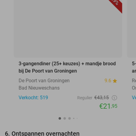
49%
3-gangendiner (25+ keuzes) + mandje brood
5
bij De Poort van Groningen
a
De Poort van Groningen
9.6
R
Bad Nieuweschans
O
Verkocht: 519
€43,15
V
Regulier
€21
,95
6. Ontspannen overnachten