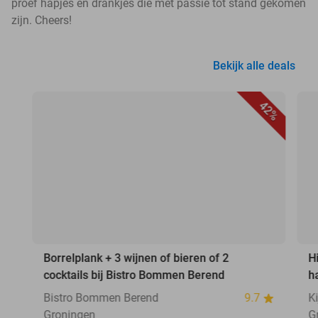
proef hapjes en drankjes die met passie tot stand gekomen
zijn. Cheers!
Bekijk alle deals
42%
Borrelplank + 3 wijnen of bieren of 2
H
cocktails bij Bistro Bommen Berend
ha
Bistro Bommen Berend
9.7
Ki
Groningen
G