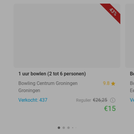
43%
1 uur bowlen (2 tot 6 personen)
B
Bowling Centrum Groningen
9.8
B
Groningen
E
Verkocht: 437
€26,25
V
Regulier
€15