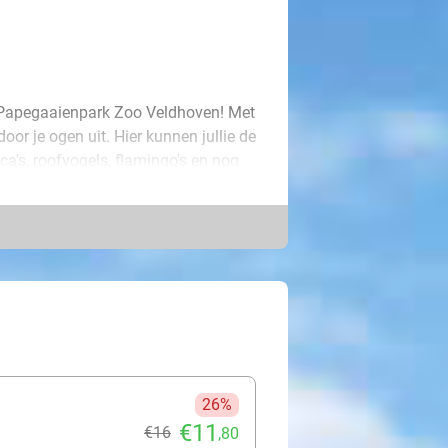
ij Papegaaienpark Zoo Veldhoven! Met
oor je ogen uit. Hier kunnen jullie de
ca's, roofvogels, flamingo's en nog
ag zelf fruit (druiven, appel, mango,
kje met speciale nootjes bij de
terrassen waar je heerlijk kunt
e kleintjes zich uitstekend kunnen
26%
€11
€16
,80