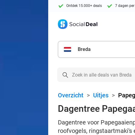
Ontdek 15.000+ deals
7 dagen per
Breda
Overzicht
>
Uitjes
>
Papeg
Dagentree Papegaa
Dagentree voor Papegaaienpar
roofvogels, ringstaartmaki's