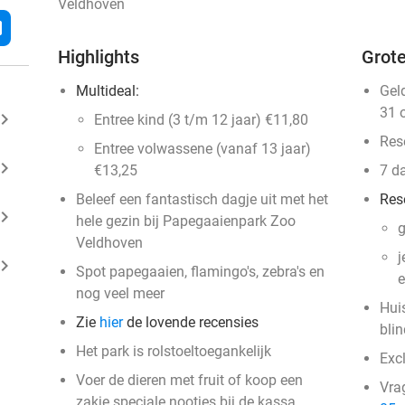
Veldhoven
l
Highlights
Grote
Multideal:
Gel
31 
ard_arrow_right
Entree kind (3 t/m 12 jaar) €11,80
Res
Entree volwassene (vanaf 13 jaar)
ard_arrow_right
€13,25
7 d
Beleef een fantastisch dagje uit met het
Res
ard_arrow_right
hele gezin bij Papegaaienpark Zoo
g
Veldhoven
j
ard_arrow_right
Spot papegaaien, flamingo's, zebra's en
e
nog veel meer
Huis
Zie
hier
de lovende recensies
bli
Het park is rolstoeltoegankelijk
Excl
Voer de dieren met fruit of koop een
Vra
zakje speciale nootjes bij de kassa