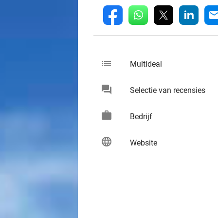
whatsapp
linkedin
fb
mai
list
keybo
Multideal
chat
keybo
Selectie van recensies
work
keybo
Bedrijf
language
keybo
Website