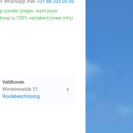
f WhatsApp met:
+31 88 205 05 05
p zonder zorgen, want jouw
koop is 100% verzekerd (meer info)
Veldhoven
Wintelresedijk 51
Routebeschrijving