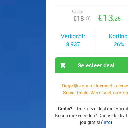
Regulier
€13
€18
,25
Verkocht:
Korting
8.937
26%
shopping_cart
Selecteer deal
navi
Dagelijks om middernacht nieuw
Social Deals. Wees snel, op = op
Gratis?!
- Deel deze deal met vrien
Kopen drie vrienden? Dan is de deal
jou gratis! (
info
)