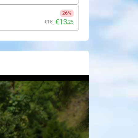
26%
€13
€18
,25