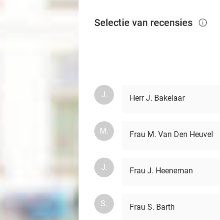
Selectie van recensies
info_outlined
J.
Herr J. Bakelaar
M.
Frau M. Van Den Heuvel
J.
Frau J. Heeneman
S.
Frau S. Barth