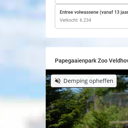
Entree volwassene (vanaf 13 jaa
Verkocht: 6.234
Papegaaienpark Zoo Veldho
Demping opheffen
volume_off