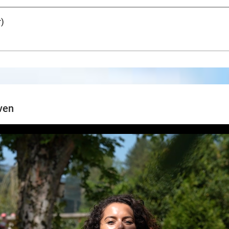
r)
ven