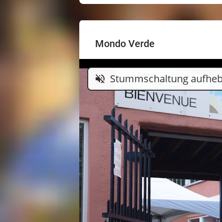
Mondo Verde
Stummschaltung aufhe
volume_off