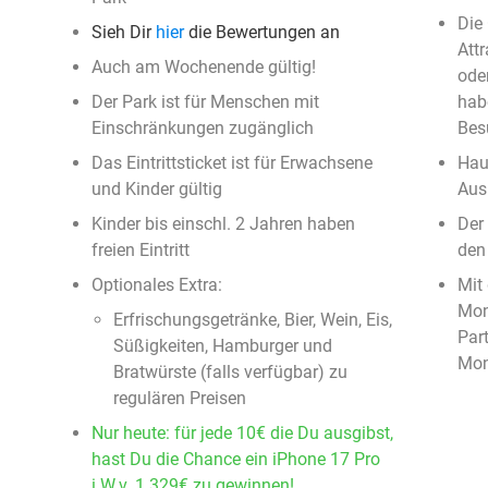
Die
Sieh Dir
hier
die Bewertungen an
Att
Auch am Wochenende gültig!
ode
Der Park ist für Menschen mit
hab
Einschränkungen zugänglich
Bes
Das Eintrittsticket ist für Erwachsene
Haus
und Kinder gültig
Aus
Kinder bis einschl. 2 Jahren haben
Der 
freien Eintritt
den
Optionales Extra:
Mit 
Mon
Erfrischungsgetränke, Bier, Wein, Eis,
Par
Süßigkeiten, Hamburger und
Mon
Bratwürste (falls verfügbar) zu
regulären Preisen
Nur heute: für jede 10€ die Du ausgibst,
hast Du die Chance ein iPhone 17 Pro
i.W.v. 1.329€ zu gewinnen!