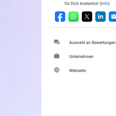
für Dich kostenlos! (
Info
)
whatsapp
linkedin
fb
mai
chat
Auswahl an Bewertungen
keybo
work
keybo
Unternehmen
language
keybo
Webseite