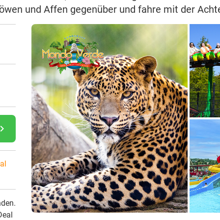
Löwen und Affen gegenüber und fahre mit der Acht
gate_next
al
nden.
Deal