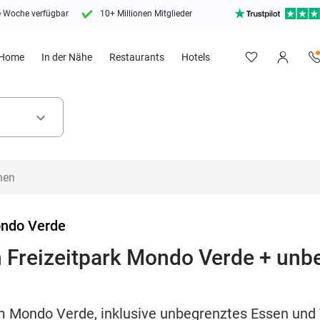
e Woche verfügbar
10+ Millionen Mitglieder
Home
In der Nähe
Restaurants
Hotels
keyboard_arrow_down
ndo Verde
en Freizeitpark Mondo Verde + un
im Mondo Verde, inklusive unbegrenztes Essen und 