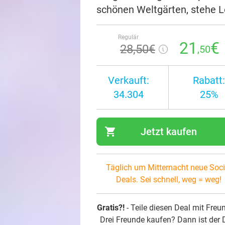
schönen Weltgärten, stehe 
Regulär
21
€
28
,50
€
,50
Verkauft:
Rabatt:
34.304
25%
shopping_cart
Jetzt kaufen
navi
Täglich um Mitternacht neue Soci
Deals. Sei schnell, weg = weg!
Gratis?!
- Teile diesen Deal mit Freu
Drei Freunde kaufen? Dann ist der 