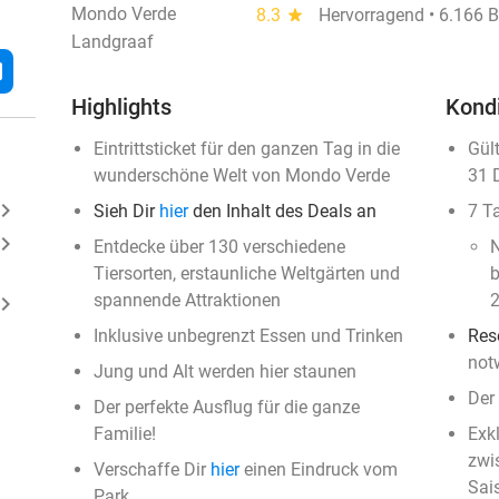
Mondo Verde
8.3
star
Hervorragend • 6.166 
Landgraaf
l
Highlights
Kond
Eintrittsticket für den ganzen Tag in die
Gül
wunderschöne Welt von Mondo Verde
31 
ard_arrow_right
Sieh Dir
hier
den Inhalt des Deals an
7 T
ard_arrow_right
Entdecke über 130 verschiedene
N
Tiersorten, erstaunliche Weltgärten und
b
spannende Attraktionen
2
ard_arrow_right
Inklusive unbegrenzt Essen und Trinken
Res
not
Jung und Alt werden hier staunen
Der 
Der perfekte Ausflug für die ganze
Familie!
Exk
zwi
Verschaffe Dir
hier
einen Eindruck vom
Sai
Park