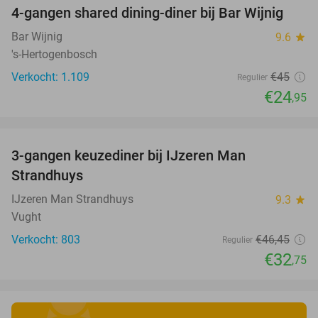
4-gangen shared dining-diner bij Bar Wijnig
45%
Bar Wijnig
9.6
star
's-Hertogenbosch
Verkocht: 1.109
€45
Regulier
€24
,95
favorite_border
3-gangen keuzediner bij IJzeren Man
29%
Strandhuys
IJzeren Man Strandhuys
9.3
star
Vught
Verkocht: 803
€46
,45
Regulier
€32
,75