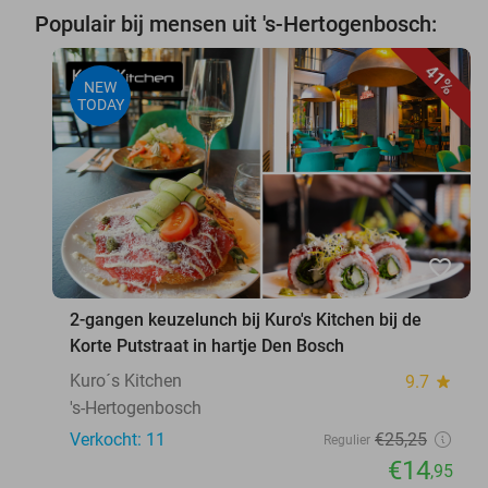
Populair bij mensen uit 's-Hertogenbosch:
41%
NEW
TODAY
favorite_border
2-gangen keuzelunch bij Kuro's Kitchen bij de
Korte Putstraat in hartje Den Bosch
Kuro´s Kitchen
9.7
star
's-Hertogenbosch
Verkocht: 11
€25
,25
Regulier
€14
,95