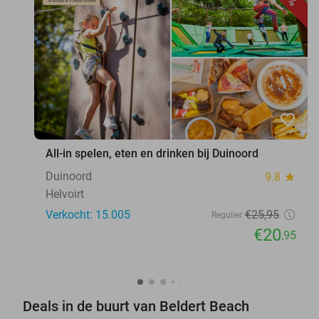
favorite_border
All-in spelen, eten en drinken bij Duinoord
Duinoord
9.8
star
Helvoirt
Verkocht: 15.005
€25
,95
Regulier
€20
,95
Deals in de buurt van Beldert Beach