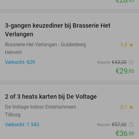
€26
,95
favorite_border
3-gangen keuzediner bij Brasserie Het
31%
Verlangen
Brasserie Het Verlangen - Guldenberg
9.8
star
Helvoirt
Verkocht: 629
€43
,20
Regulier
€29
,95
favorite_border
2 of 3 heats karten bij De Voltage
37%
De Voltage Indoor Entertainment
8.7
star
Tilburg
Verkocht: 1.543
€57
,50
Regulier
€36
,50