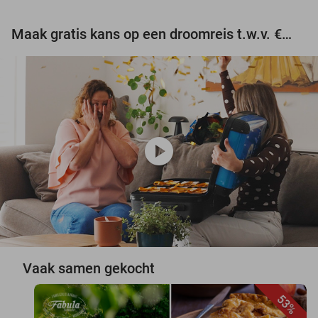
Maak gratis kans op een droomreis t.w.v. €3.000!
play_circle
Vaak samen gekocht
53%