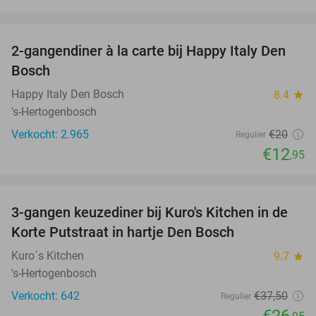
favorite_border
2-gangendiner à la carte bij Happy Italy Den
35%
Bosch
Happy Italy Den Bosch
8.4
star
's-Hertogenbosch
Verkocht: 2.965
€20
Regulier
€12
,95
favorite_border
3-gangen keuzediner bij Kuro's Kitchen in de
28%
Korte Putstraat in hartje Den Bosch
Kuro´s Kitchen
9.7
star
's-Hertogenbosch
Verkocht: 642
€37
,50
Regulier