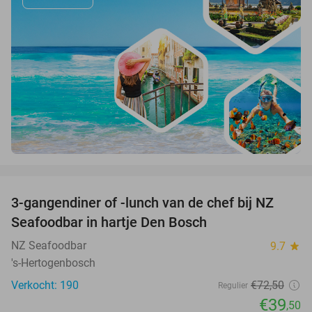
favorite_border
3-gangendiner of -lunch van de chef bij NZ
46%
Seafoodbar in hartje Den Bosch
NZ Seafoodbar
9.7
star
's-Hertogenbosch
Verkocht: 190
€72
,50
Regulier
€39
,50