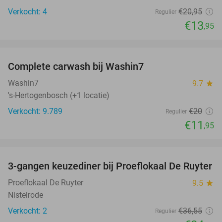
Verkocht: 4
€20
,95
Regulier
€13
,95
favorite_border
Complete carwash bij Washin7
40%
Washin7
9.7
star
's-Hertogenbosch (+1 locatie)
Verkocht: 9.789
€20
Regulier
€11
,95
favorite_border
3-gangen keuzediner bij Proeflokaal De Ruyter
33%
NEW
TODAY
Proeflokaal De Ruyter
9.5
star
Nistelrode
Verkocht: 2
€36
,55
Regulier