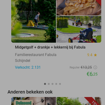
favorite_border
Midgetgolf + drankje + lekkernij bij Fabula
Familierestaurant Fabula
9.4
star
Schijndel
Verkocht: 2.131
€13
,25
Regulier
€6
,25
Anderen bekeken ook
19%