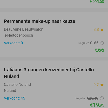
€24
,50
favorite_border
Permanente make-up naar keuze
60%
NEW
TODAY
BeauAnne Beautysalon
8.8
star
's-Hertogenbosch
Verkocht: 0
€165
Regulier
€66
favorite_border
Italiaans 3-gangen keuzediner bij Castello
24%
Nuland
Castello Nuland
9.2
star
Nuland
Verkocht: 45
€26
,40
Regulier
€19
,95