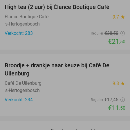
High tea (2 uur) bij Élance Boutique Café
44%
Élance Boutique Café
9.7
star
's-Hertogenbosch
Verkocht: 283
€38
,50
Regulier
€21
,50
favorite_border
Broodje + drankje naar keuze bij Café De
34%
Uilenburg
Café De Uilenburg
9.8
star
's-Hertogenbosch
Verkocht: 234
€17
,45
Regulier
€11
,50
favorite_border