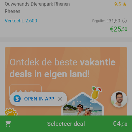
Ouwehands Dierenpark Rhenen
9.5
star
Rhenen
Verkocht: 2.600
€31
,50
Regulier
€25
,50
Ontdek de beste
vakantie
deals in eigen land
!
Bekijk hier
close
OPEN IN APP
€4
shopping_cart
Selecteer deal
,50