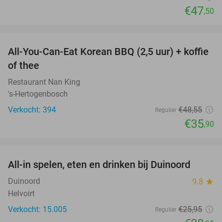
€47
,50
favorite_border
All-You-Can-Eat Korean BBQ (2,5 uur) + koffie
26%
of thee
Restaurant Nan King
's-Hertogenbosch
Verkocht: 394
€48
,55
Regulier
€35
,90
favorite_border
All-in spelen, eten en drinken bij Duinoord
19%
Duinoord
9.8
star
Helvoirt
Verkocht: 15.005
€25
,95
Regulier