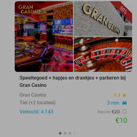
50%
favorite_border
Speeltegoed + hapjes en drankjes + parkeren bij
Gran Casino
Gran Casino
9.4
star
Tiel (+2 locaties)
3 min.
directions_car
Verkocht: 4.143
€20
Regulier
€10