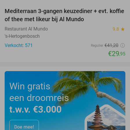
Mediterraan 3-gangen keuzediner + evt. koffie
27%
of thee met likeur bij Al Mundo
Restaurant Al Mundo
9.8
star
's-Hertogenbosch
Verkocht: 571
€41
,20
Regulier
€29
,95
Win gratis
een droomreis
t.w.v. €3.000
Doe mee!