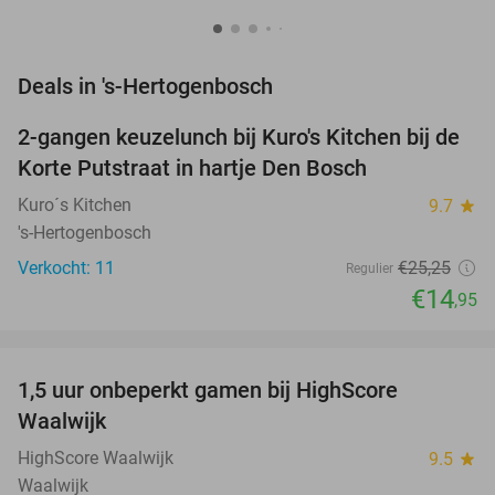
favorite_border
Deals in 's-Hertogenbosch
2-gangen keuzelunch bij Kuro's Kitchen bij de
41%
NEW
Korte Putstraat in hartje Den Bosch
TODAY
Kuro´s Kitchen
9.7
star
's-Hertogenbosch
Verkocht: 11
€25
,25
Regulier
€14
,95
favorite_border
1,5 uur onbeperkt gamen bij HighScore
33%
NEW
Waalwijk
TODAY
HighScore Waalwijk
9.5
star
Waalwijk