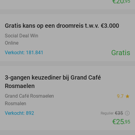
€20
,95
favorite_border
Gratis kans op een droomreis t.w.v. €3.000
Social Deal Win
Online
Gratis
Verkocht: 181.841
favorite_border
3-gangen keuzediner bij Grand Café
26%
Rosmaelen
Grand Café Rosmaelen
9.7
star
Rosmalen
Verkocht: 892
€35
Regulier
€25
,95
favorite_border