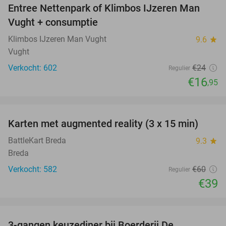
Entree Nettenpark of Klimbos IJzeren Man
29%
Vught + consumptie
Klimbos IJzeren Man Vught
9.6
star
Vught
Verkocht: 602
€24
Regulier
€16
,95
favorite_border
Karten met augmented reality (3 x 15 min)
35%
BattleKart Breda
9.3
star
Breda
Verkocht: 582
€60
Regulier
€39
favorite_border
3-gangen keuzediner bij Boerderij De