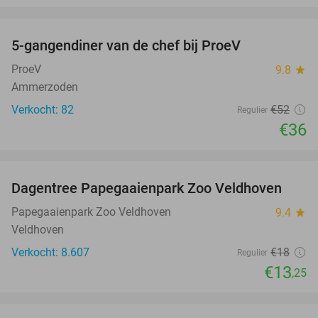
favorite_border
5-gangendiner van de chef bij ProeV
31%
ProeV
9.8
star
Ammerzoden
Verkocht: 82
€52
Regulier
€36
favorite_border
Dagentree Papegaaienpark Zoo Veldhoven
26%
Papegaaienpark Zoo Veldhoven
9.4
star
Veldhoven
Verkocht: 8.607
€18
Regulier
€13
,25
favorite_border