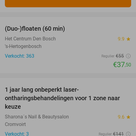
favorite_border
(Duo-)floaten (60 min)
32%
Het Centrum Den Bosch
9.9
star
's-Hertogenbosch
Verkocht: 363
€55
Regulier
€37
,50
favorite_border
1 jaar lang onbeperkt laser-
66%
ontharingsbehandelingen voor 1 zone naar
keuze
Sharona´s Nail & Beautysalon
9.6
star
Cromvoirt
Verkocht: 3
€141
Regulier