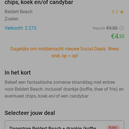
chips, koek en/of candybar
Beldert Beach
9.2
star
Zoelen
Verkocht: 2.273
€9
,50
Regulier
€4
,50
Dagelijks om middernacht nieuwe Social Deals. Wees
snel, op = op!
In het kort
Beleef een fantastische zomerse stranddag met entree
voor Beldert Beach: inclusief drankje (koffie, thee of fris) en
eventueel chips, koek en/of een candybar
Selecteer jouw deal
Dagentree Beldert Beach + drankje (koffie,
53%