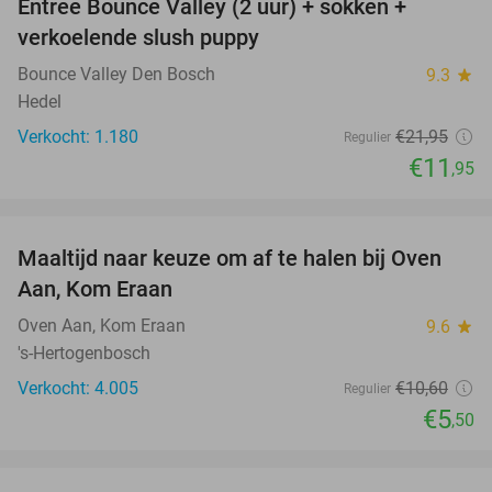
Entree Bounce Valley (2 uur) + sokken +
46%
verkoelende slush puppy
Bounce Valley Den Bosch
9.3
star
Hedel
Verkocht: 1.180
€21
,95
Regulier
€11
,95
favorite_border
Maaltijd naar keuze om af te halen bij Oven
48%
Aan, Kom Eraan
Oven Aan, Kom Eraan
9.6
star
's-Hertogenbosch
Verkocht: 4.005
€10
,60
Regulier
€5
,50
favorite_border