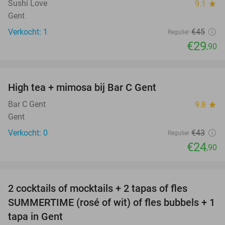
Sushi Love
9.1
star
Gent
Verkocht: 1
€45
Regulier
€29
,90
favorite_border
High tea + mimosa bij Bar C Gent
42%
NEW
TODAY
Bar C Gent
9.8
star
Gent
Verkocht: 0
€43
Regulier
€24
,90
favorite_border
2 cocktails of mocktails + 2 tapas of fles
58%
SUMMERTIME (rosé of wit) of fles bubbels + 1
tapa in Gent