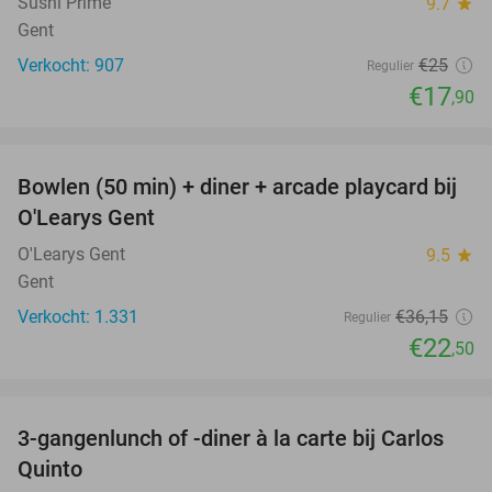
Sushi Prime
9.7
star
Gent
Verkocht: 907
€25
Regulier
€17
,90
favorite_border
Bowlen (50 min) + diner + arcade playcard bij
38%
O'Learys Gent
O'Learys Gent
9.5
star
Gent
Verkocht: 1.331
€36
,15
Regulier
€22
,50
favorite_border
3-gangenlunch of -diner à la carte bij Carlos
45%
Quinto