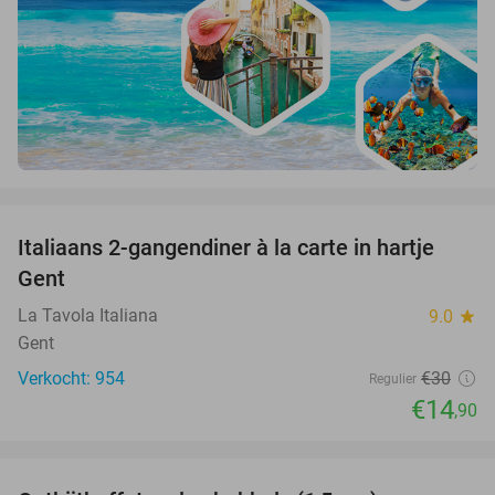
favorite_border
Italiaans 2-gangendiner à la carte in hartje
50%
Gent
La Tavola Italiana
9.0
star
Gent
Verkocht: 954
€30
Regulier
€14
,90
favorite_border