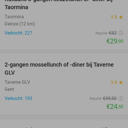
43%
Taormina
Taormina
9.8
star
Deinze (12 km)
Verkocht: 227
€52
Regulier
€29
,90
favorite_border
2-gangen mossellunch of -diner bij Taverne
38%
GLV
Taverne GLV
9.8
star
Gent
Verkocht: 193
€39
,50
Regulier
€24
,50
favorite_border