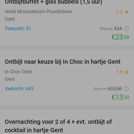
Ontbijtbuffet + glas bubbels (1,5 uur)
31%
Hotel Monasterium PoortAckere
9.9
star
Gent
Verkocht: 41
€34
Regulier
€23
,50
favorite_border
Ontbijt naar keuze bij In Choc in hartje Gent
40%
In Choc Gent
9.8
star
Gent
Verkocht: 643
€22
,50
Regulier
€13
,50
favorite_border
Overnachting voor 2 of 4 + evt. ontbijt of
40%
cocktail in hartje Gent