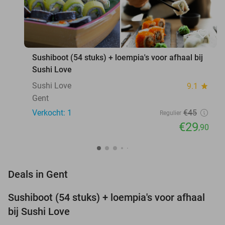
favorite_border
Sushiboot (54 stuks) + loempia's voor afhaal bij
Sushi Love
Sushi Love
9.1
star
Gent
Verkocht: 1
€45
Regulier
€29
,90
favorite_border
Deals in Gent
Sushiboot (54 stuks) + loempia's voor afhaal
34%
NEW
bij Sushi Love
TODAY