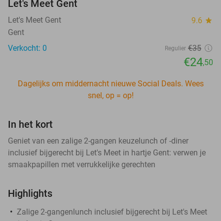
Let's Meet Gent
Let's Meet Gent
9.6
star
Gent
Verkocht: 0
€35
Regulier
€24
,50
Dagelijks om middernacht nieuwe Social Deals. Wees
snel, op = op!
In het kort
Geniet van een zalige 2-gangen keuzelunch of -diner
inclusief bijgerecht bij Let's Meet in hartje Gent: verwen je
smaakpapillen met verrukkelijke gerechten
Highlights
Zalige 2-gangenlunch inclusief bijgerecht bij Let's Meet