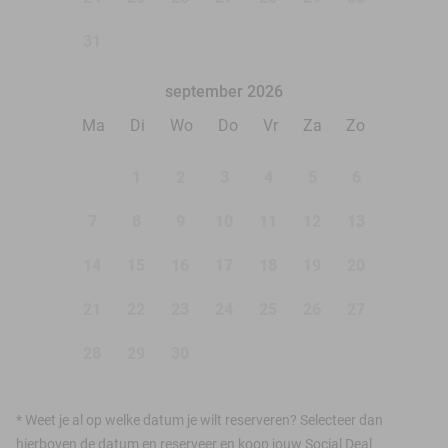
31
september 2026
Ma
Di
Wo
Do
Vr
Za
Zo
1
2
3
4
5
6
7
8
9
10
11
12
13
14
15
16
17
18
19
20
21
22
23
24
25
26
27
28
29
30
*
Weet je al op welke datum je wilt reserveren? Selecteer dan
hierboven de datum en reserveer en koop jouw Social Deal