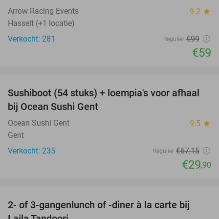
Arrow Racing Events
9.2
star
Hasselt (+1 locatie)
Verkocht: 281
€99
Regulier
€59
favorite_border
Sushiboot (54 stuks) + loempia's voor afhaal
55%
bij Ocean Sushi Gent
Ocean Sushi Gent
9.5
star
Gent
Verkocht: 235
€67
,15
Regulier
€29
,90
favorite_border
2- of 3-gangenlunch of -diner à la carte bij
45%
Laila Tandoori