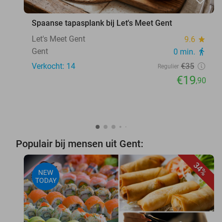
Spaanse tapasplank bij Let's Meet Gent
Let's Meet Gent
9.6
star
Gent
0 min.
directions_walk
Verkocht: 14
€35
Regulier
€19
,90
Populair bij mensen uit Gent:
34%
NEW
TODAY