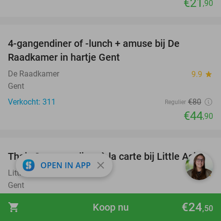
€21
,90
favorite_border
4-gangendiner of -lunch + amuse bij De
44%
Raadkamer in hartje Gent
De Raadkamer
9.9
star
Gent
Verkocht: 311
€80
Regulier
€44
,90
favorite_border
Thais 3-gangendiner à la carte bij Little Asia
45%
close
OPEN IN APP
Little Asia Gent
9.1
star
Gent
Verkocht: 431
€36
,40
Regulier
€24
shopping_cart
Koop nu
,50
€19
,90