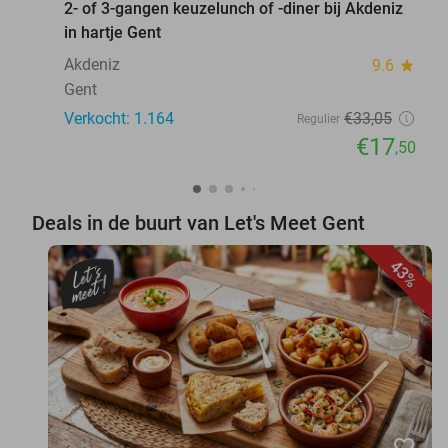
2- of 3-gangen keuzelunch of -diner bij Akdeniz
in hartje Gent
Akdeniz
9.6
star
Gent
Verkocht: 1.164
€33
,05
Regulier
€17
,50
Deals in de buurt van Let's Meet Gent
43%
favorite_border