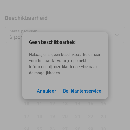
Beschikbaarheid
Aantal personen:
2 personen
Geen beschikbaarheid
augustus 2026
Helaas, er is geen beschikbaarheid meer
voor het aantal waar je op zoekt.
Ma
Di
Wo
Do
Vr
Za
Zo
Informeer bij onze klantenservice naar
de mogelijkheden
1
2
3
Annuleer
4
5
Bel klantenservice
6
7
8
9
10
11
12
13
14
15
16
17
18
19
20
21
22
23
24
25
26
27
28
29
30