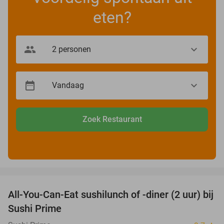
eten?
Zoek Restaurant
favorite_border
All-You-Can-Eat sushilunch of -diner (2 uur) bij
28%
Sushi Prime