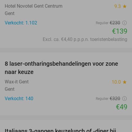
Hotel Novotel Gent Centrum
9.3
star
Gent
Verkocht: 1.102
€230
Regulier
€139
Excl. ca. €4,40 p.p.p.n. toeristenbelasting
favorite_border
8 laser-ontharingsbehandelingen voor zone
85%
naar keuze
Wax-it Gent
10.0
star
Gent
Verkocht: 140
€320
Regulier
€49
favorite_border
Italiaans 3-gangen keuzelunch of -diner bij