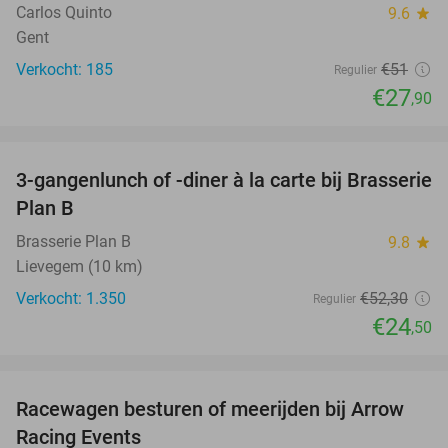
Carlos Quinto
9.6
star
Gent
Verkocht: 185
€51
Regulier
€27
,90
favorite_border
3-gangenlunch of -diner à la carte bij Brasserie
53%
SOLD
Plan B
OUT
Brasserie Plan B
9.8
star
Lievegem (10 km)
Verkocht: 1.350
€52
,30
Regulier
€24
,50
favorite_border
Racewagen besturen of meerijden bij Arrow
40%
Racing Events