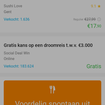
Sushi Love
9.1
star
Gent
Verkocht: 1.636
€27
,99
Regulier
€17
,90
favorite_border
Gratis kans op een droomreis t.w.v. €3.000
Social Deal Win
Online
Gratis
Verkocht: 183.624
Voordelig spontaan uit