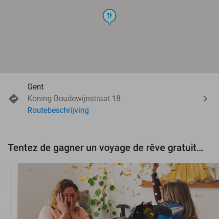
food
Gent
Koning Boudewijnstraat 18
Routebeschrijving
Tentez de gagner un voyage de rêve gratuit d'une valeur de 3.000 € !