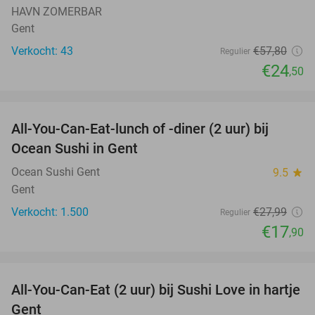
HAVN ZOMERBAR
Gent
Verkocht: 43
€57
,80
Regulier
€24
,50
favorite_border
All-You-Can-Eat-lunch of -diner (2 uur) bij
36%
Ocean Sushi in Gent
Ocean Sushi Gent
9.5
star
Gent
Verkocht: 1.500
€27
,99
Regulier
€17
,90
favorite_border
All-You-Can-Eat (2 uur) bij Sushi Love in hartje
36%
Gent