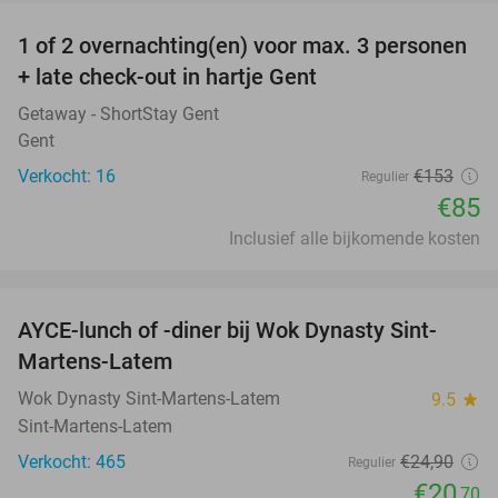
1 of 2 overnachting(en) voor max. 3 personen
44%
+ late check-out in hartje Gent
Getaway - ShortStay Gent
Gent
Verkocht: 16
€153
Regulier
€85
Inclusief alle bijkomende kosten
favorite_border
AYCE-lunch of -diner bij Wok Dynasty Sint-
17%
Martens-Latem
Wok Dynasty Sint-Martens-Latem
9.5
star
Sint-Martens-Latem
Verkocht: 465
€24
,90
Regulier
€20
,70