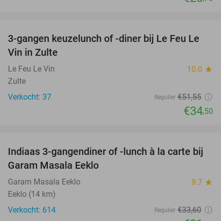
favorite_border
3-gangen keuzelunch of -diner bij Le Feu Le
33%
Vin in Zulte
Le Feu Le Vin
10.0
star
Zulte
Verkocht: 37
€51
,55
Regulier
€34
,50
favorite_border
Indiaas 3-gangendiner of -lunch à la carte bij
35%
Garam Masala Eeklo
Garam Masala Eeklo
9.7
star
Eeklo (14 km)
Verkocht: 614
€33
,60
Regulier