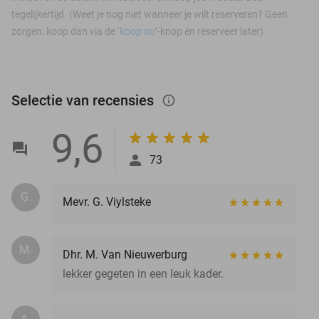
tegelijkertijd. (Weet je nog niet wanneer je wilt reserveren? Geen
zorgen: koop dan via de ‘
koop nu
’-knop én reserveer later)
Selectie van recensies
info_outlined
9,6
73
G.
Mevr. G. Viylsteke
M.
Dhr. M. Van Nieuwerburg
lekker gegeten in een leuk kader.