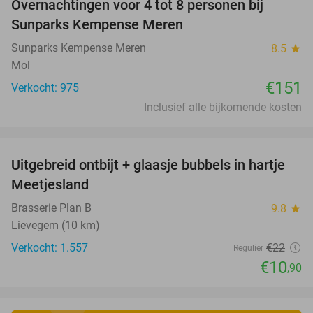
Overnachtingen voor 4 tot 8 personen bij
Sunparks Kempense Meren
Sunparks Kempense Meren
8.5
star
Mol
€151
Verkocht: 975
Inclusief alle bijkomende kosten
favorite_border
Uitgebreid ontbijt + glaasje bubbels in hartje
50%
Meetjesland
Brasserie Plan B
9.8
star
Lievegem (10 km)
Verkocht: 1.557
€22
Regulier
€10
,90