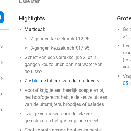
IJsselstein
l
Highlights
Grote
Multideal:
Gel
24 
2-gangen keuzelunch €12,95
Res
ard_arrow_right
3-gangen keuzelunch €17,95
rese
Geniet van een verrukkelijke 2- of 3-
(te 
ard_arrow_right
gangen keuzelunch aan het water van
vou
de IJssel
Vra
ard_arrow_right
Zie
hier
de inhoud van de multideals
05
o
Vooraf krijg je een heerlijk soepje en bij
ard_arrow_right
het hoofdgerecht heb je de keuze uit een
van de uitsmijters, broodjes of salades
ard_arrow_right
Laat je verrassen door de lekkere
gerechten en het gastvrije personeel
Spot voorbijvarende bootjes en geniet