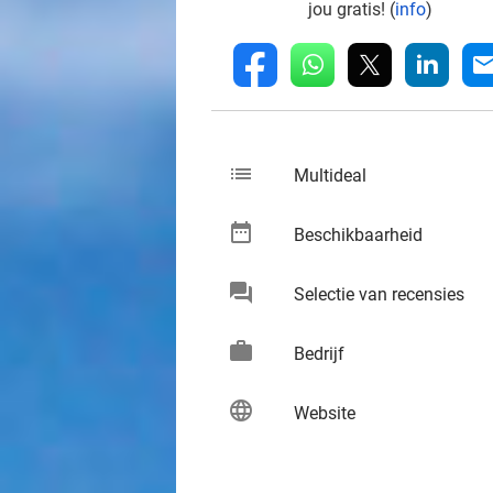
jou gratis! (
info
)
whatsapp
linkedin
fb
mai
list
keybo
Multideal
date_range
keybo
Beschikbaarheid
chat
keybo
Selectie van recensies
work
keybo
Bedrijf
language
keybo
Website