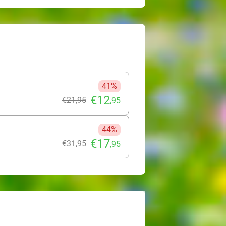
41%
€12
€21
,95
,95
44%
€17
€31
,95
,95