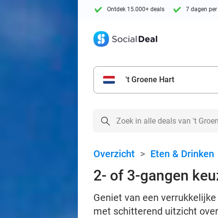
Ontdek 15.000+ deals
7 dagen per
't Groene Hart
Overzicht
>
Eten & Drinken
2- of 3-gangen keu
Geniet van een verrukkelijke
met schitterend uitzicht ove