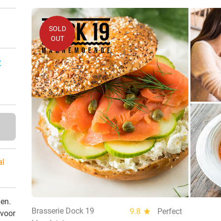
SOLD
OUT
:
al
den.
Brasserie Dock 19
9.8
star
Perfect
 voor