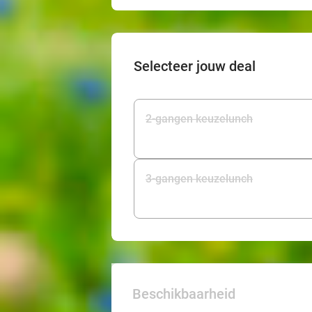
Selecteer jouw deal
2-gangen keuzelunch
3-gangen keuzelunch
Beschikbaarheid