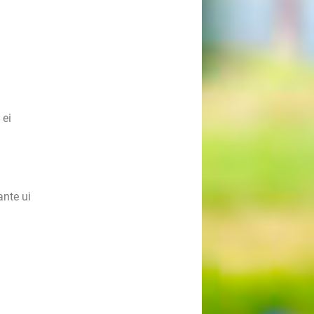
 ei
nte ui