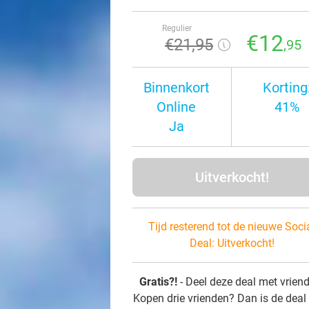
Regulier
€12
€21
,95
,95
Binnenkort
Korting
Online
41%
Ja
Uitverkocht!
Tijd resterend tot de nieuwe Soci
Deal:
Uitverkocht!
Gratis?!
- Deel deze deal met vrien
Kopen drie vrienden? Dan is de deal