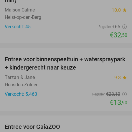
Maison Calme
10.0
star
Heist-op-den-Berg
Verkocht: 45
€65
Regulier
€32
,50
favorite_border
Entree voor binnenspeeltuin + waterspraypark
40%
+ kindergerecht naar keuze
Tarzan & Jane
9.3
star
Heusden-Zolder
Verkocht: 5.463
€23
,10
Regulier
€13
,90
favorite_border
Entree voor GaiaZOO
14%