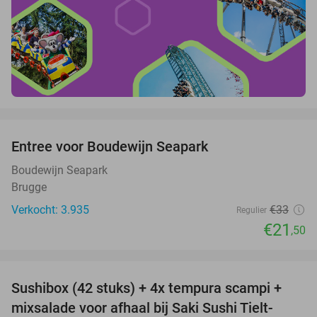
favorite_border
Entree voor Boudewijn Seapark
35%
Boudewijn Seapark
Brugge
Verkocht: 3.935
€33
Regulier
€21
,50
favorite_border
Sushibox (42 stuks) + 4x tempura scampi +
51%
mixsalade voor afhaal bij Saki Sushi Tielt-