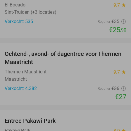
El Bocado
9.7
star
Sint-Truiden (+3 locaties)
Verkocht: 535
€35
Regulier
€25
,90
favorite_border
Ochtend-, avond- of dagentree voor Thermen
25%
Maastricht
Thermen Maastricht
9.7
star
Maastricht
Verkocht: 4.382
€36
Regulier
€27
favorite_border
Entree Pakawi Park
28%
Pakawi Park
8.9
star