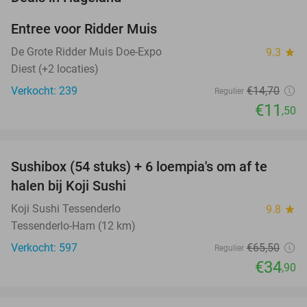
Entree voor Ridder Muis
22%
NEW
TODAY
De Grote Ridder Muis Doe-Expo
9.3
star
Diest (+2 locaties)
Verkocht: 239
€14
,70
Regulier
€11
,50
favorite_border
Sushibox (54 stuks) + 6 loempia's om af te
47%
halen bij Koji Sushi
Koji Sushi Tessenderlo
9.8
star
Tessenderlo-Ham (12 km)
Verkocht: 597
€65
,50
Regulier
€34
,90
favorite_border