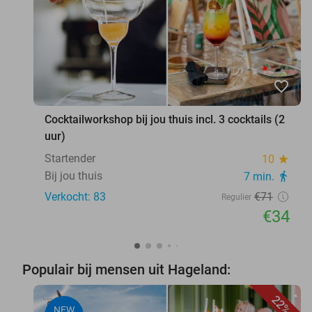
favorite_border
Cocktailworkshop bij jou thuis incl. 3 cocktails (2
uur)
Startender
10
star
Bij jou thuis
7 min.
directions_walk
Verkocht: 83
€71
Regulier
€34
Populair bij mensen uit Hageland:
22%
NEW