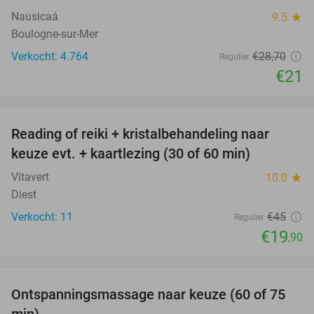
Nausicaá
9.5
star
Boulogne-sur-Mer
Verkocht: 4.764
€28
,70
Regulier
€21
favorite_border
Reading of reiki + kristalbehandeling naar
56%
keuze evt. + kaartlezing (30 of 60 min)
Vitavert
10.0
star
Diest
Verkocht: 11
€45
Regulier
€19
,90
favorite_border
Ontspanningsmassage naar keuze (60 of 75
50%
min)