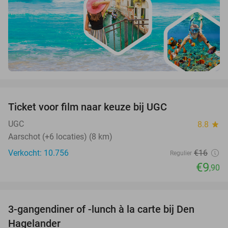
favorite_border
Ticket voor film naar keuze bij UGC
38%
UGC
8.8
star
Aarschot (+6 locaties) (8 km)
Verkocht: 10.756
€16
Regulier
€9
,90
favorite_border
3-gangendiner of -lunch à la carte bij Den
27%
Hagelander