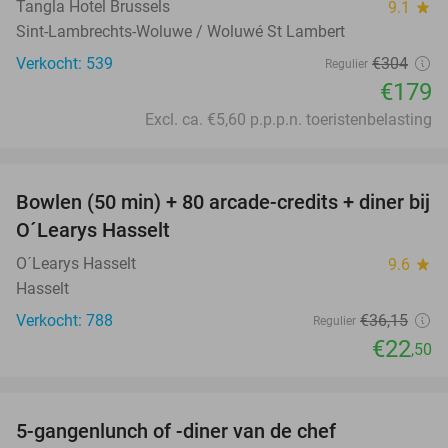
Tangla Hotel Brussels
9.1
star
Sint-Lambrechts-Woluwe / Woluwé St Lambert
Verkocht: 539
€304
Regulier
€179
Excl. ca. €5,60 p.p.p.n. toeristenbelasting
favorite_border
Bowlen (50 min) + 80 arcade-credits + diner bij
38%
O´Learys Hasselt
O´Learys Hasselt
9.6
star
Hasselt
Verkocht: 788
€36
,15
Regulier
€22
,50
favorite_border
5-gangenlunch of -diner van de chef
18%