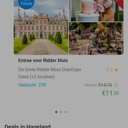
TODAY
favorite_border
Entree voor Ridder Muis
De Grote Ridder Muis Doe-Expo
9.3
star
Diest (+2 locaties)
Verkocht: 239
€14
,70
Regulier
€11
,50
favorite_border
Deals in Hageland