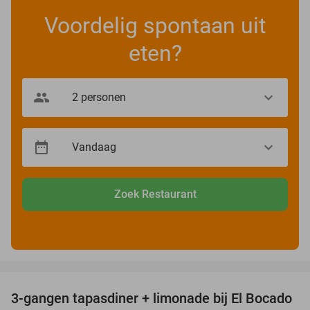
Voordelig spontaan uit
eten?
Zoek Restaurant
favorite_border
3-gangen tapasdiner + limonade bij El Bocado
26%