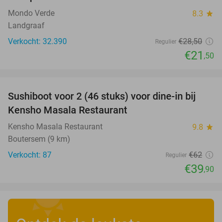
Mondo Verde
8.3
star
Landgraaf
Verkocht: 32.390
€28
,50
Regulier
€21
,50
favorite_border
Sushiboot voor 2 (46 stuks) voor dine-in bij
36%
Kensho Masala Restaurant
Kensho Masala Restaurant
9.8
star
Boutersem (9 km)
Verkocht: 87
€62
Regulier
€39
,90