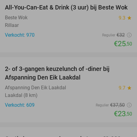
All-You-Can-Eat & Drink (3 uur) bij Beste Wok
20%
Beste Wok
9.3
star
Rillaar
Verkocht: 970
€32
Regulier
€25
,50
favorite_border
2- of 3-gangen keuzelunch of -diner bij
37%
Afspanning Den Eik Laakdal
Afspanning Den Eik Laakdal
9.7
star
Laakdal (8 km)
Verkocht: 609
€37
,50
Regulier
€23
,50
favorite_border