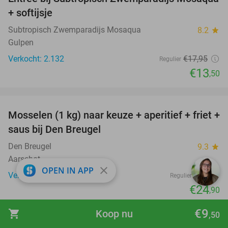
25%
+ softijsje
Subtropisch Zwemparadijs Mosaqua
8.2
star
Gulpen
Verkocht: 2.132
€17
,95
Regulier
€13
,50
favorite_border
Mosselen (1 kg) naar keuze + aperitief + friet +
34%
saus bij Den Breugel
Den Breugel
9.3
star
Aarschot
close
OPEN IN APP
Verkocht: 499
€38
Regulier
€24
,90
favorite_border
€9
shopping_cart
Koop nu
,50