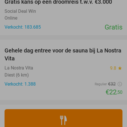
Gratis kans op een droomreis t.w.v. €3.000
Social Deal Win
Online
Gratis
Verkocht: 183.685
favorite_border
Gehele dag entree voor de sauna bij La Nostra
30%
Vita
La Nostra Vita
9.8
star
Diest (6 km)
Verkocht: 1.388
€32
Regulier
€22
,50