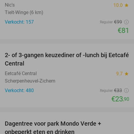
Nic's
10.0
star
Tielt-Winge (6 km)
Verkocht: 157
€99
Regulier
€81
favorite_border
2- of 3-gangen keuzediner of -lunch bij Eetcafé
28%
Central
Eetcafé Central
9.7
star
Scherpenheuvel-Zichem
Verkocht: 480
€33
Regulier
€23
,90
favorite_border
Dagentree voor park Mondo Verde +
25%
onbeperkt eten en drinken