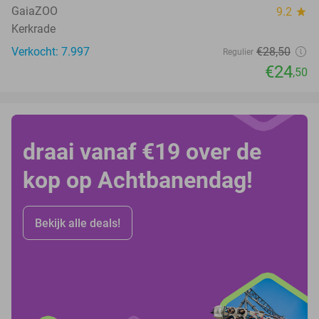
GaiaZOO
9.2
star
Kerkrade
Verkocht: 7.997
€28
,50
Regulier
€24
,50
draai vanaf €19 over de
kop op Achtbanendag!
Bekijk alle deals!