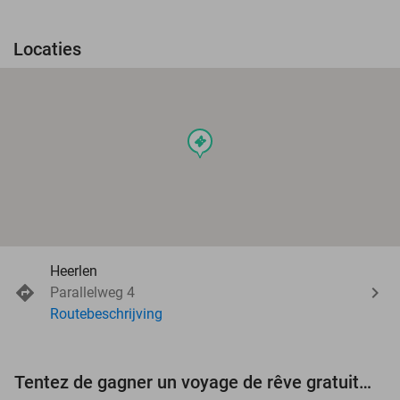
Locaties
events
Heerlen
Parallelweg 4
Routebeschrijving
Tentez de gagner un voyage de rêve gratuit d'une valeur de 3.000 € !