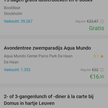
100%
BookBeat
Stockholm
Verkocht: 39.267
€22
,47
Regulier
Gratis
favorite_border
Avondentree zwemparadijs Aqua Mundo
25%
Aqua Mundo Center Parcs Park De Haan
9.1
star
De Haan
Verkocht: 1.353
€22
Regulier
€16
,50
favorite_border
2- of 3-gangenlunch of -diner à la carte bij
32%
Domus in hartje Leuven