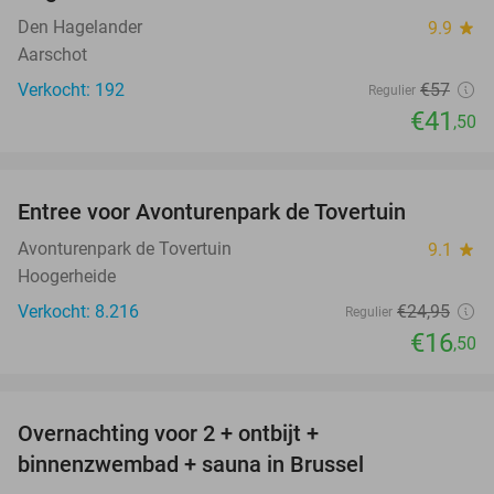
Den Hagelander
9.9
star
Aarschot
Verkocht: 192
€57
Regulier
€41
,50
favorite_border
Entree voor Avonturenpark de Tovertuin
34%
Avonturenpark de Tovertuin
9.1
star
Hoogerheide
Verkocht: 8.216
€24
,95
Regulier
€16
,50
favorite_border
Overnachting voor 2 + ontbijt +
41%
binnenzwembad + sauna in Brussel