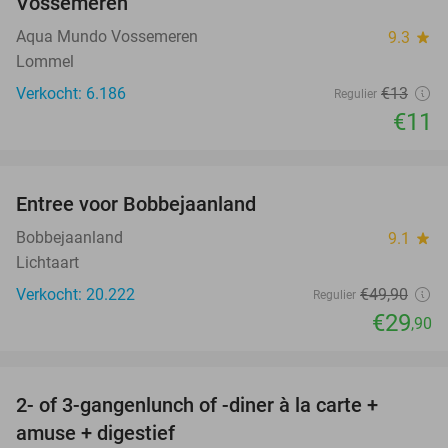
Vossemeren
Aqua Mundo Vossemeren
9.3
star
Lommel
Verkocht: 6.186
€13
Regulier
€11
favorite_border
Entree voor Bobbejaanland
40%
Bobbejaanland
9.1
star
Lichtaart
Verkocht: 20.222
€49
,90
Regulier
€29
,90
favorite_border
2- of 3-gangenlunch of -diner à la carte +
45%
amuse + digestief