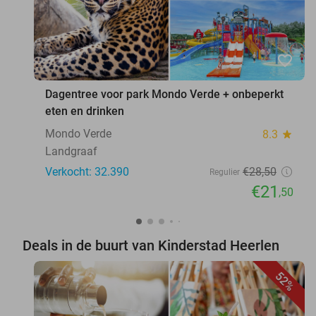
favorite_border
Dagentree voor park Mondo Verde + onbeperkt
eten en drinken
Mondo Verde
8.3
star
Landgraaf
Verkocht: 32.390
€28
,50
Regulier
€21
,50
Deals in de buurt van Kinderstad Heerlen
52%