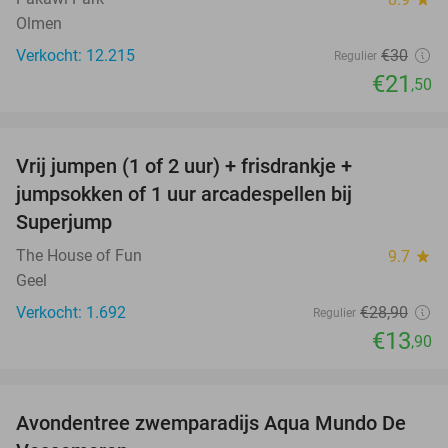
Olmen
Verkocht: 12.215
€30
Regulier
€21
,50
favorite_border
Vrij jumpen (1 of 2 uur) + frisdrankje +
52%
jumpsokken of 1 uur arcadespellen bij
Superjump
The House of Fun
9.7
star
Geel
Verkocht: 1.692
€28
,90
Regulier
€13
,90
favorite_border
Avondentree zwemparadijs Aqua Mundo De
15%