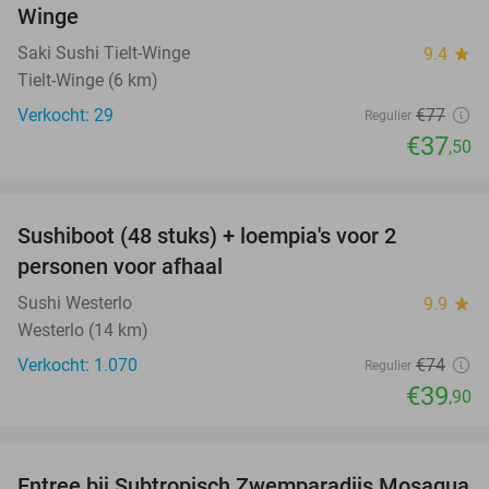
Winge
Saki Sushi Tielt-Winge
9.4
star
Tielt-Winge (6 km)
Verkocht: 29
€77
Regulier
€37
,50
favorite_border
Sushiboot (48 stuks) + loempia's voor 2
46%
personen voor afhaal
Sushi Westerlo
9.9
star
Westerlo (14 km)
Verkocht: 1.070
€74
Regulier
€39
,90
favorite_border
Entree bij Subtropisch Zwemparadijs Mosaqua