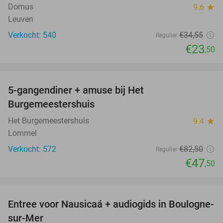
Domus
9.6
star
Leuven
Verkocht: 540
€34
,55
Regulier
€23
,50
favorite_border
5-gangendiner + amuse bij Het
42%
Burgemeestershuis
Het Burgemeestershuis
9.4
star
Lommel
Verkocht: 572
€82
,50
Regulier
€47
,50
favorite_border
Entree voor Nausicaá + audiogids in Boulogne-
27%
sur-Mer