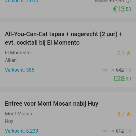
Verkocht: 2.015
€17
,95
Regulier
€13
,50
favorite_border
All-You-Can-Eat tapas + nagerecht (2 uur) +
31%
evt. cocktail bij El Momento
El Momento
9.1
star
Alken
Verkocht: 385
€42
Regulier
€28
,90
favorite_border
Entree voor Mont Mosan nabij Huy
26%
Mont Mosan
8.7
star
Huy
Verkocht: 8.239
€12
Regulier