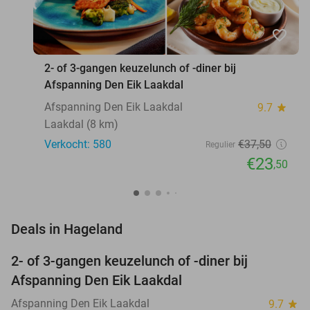
favorite_border
2- of 3-gangen keuzelunch of -diner bij
Afspanning Den Eik Laakdal
Afspanning Den Eik Laakdal
9.7
star
Laakdal (8 km)
Verkocht: 580
€37
,50
Regulier
€23
,50
favorite_border
Deals in Hageland
2- of 3-gangen keuzelunch of -diner bij
37%
Afspanning Den Eik Laakdal
Afspanning Den Eik Laakdal
9.7
star