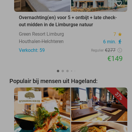
favorite_border
Overnachting(en) voor 5 + ontbijt + late check-
out midden in de Limburgse natuur
Green Resort Limburg
7
star
Houthalen-Helchteren
6 min.
directions_walk
Verkocht: 59
€277
Regulier
€149
Populair bij mensen uit Hageland:
37%