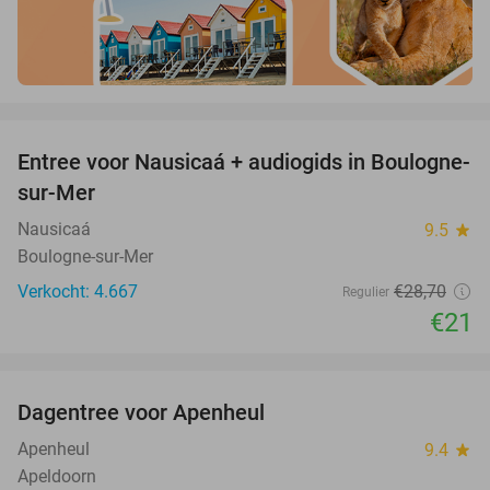
favorite_border
Entree voor Nausicaá + audiogids in Boulogne-
27%
sur-Mer
Nausicaá
9.5
star
Boulogne-sur-Mer
Verkocht: 4.667
€28
,70
Regulier
€21
favorite_border
Dagentree voor Apenheul
36%
Apenheul
9.4
star
Apeldoorn