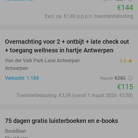
€144
Excl. ca. €1,80 p.p.p.n. toeristenbelasting
favorite_border
Overnachting voor 2 + ontbijt + late check out
59%
+ toegang wellness in hartje Antwerpen
Van der Valk Park Lane Antwerpen
9.8
star
Antwerpen
Verkocht: 1.184
€282
Regulier
€115
Toeristenbelasting: €3,39 (vanaf 1 maart 2026: €3,58)
favorite_border
100%
75 dagen gratis luisterboeken en e-books
BookBeat