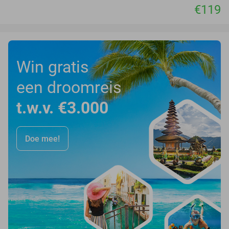
€119
Win gratis
een droomreis
t.w.v. €3.000
Doe mee!