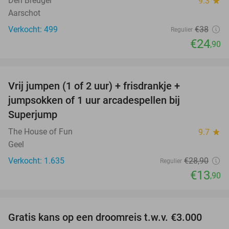
Den Breugel
9.3
star
Aarschot
Verkocht: 499
€38
Regulier
€24
,90
favorite_border
Vrij jumpen (1 of 2 uur) + frisdrankje +
52%
jumpsokken of 1 uur arcadespellen bij
Superjump
The House of Fun
9.7
star
Geel
Verkocht: 1.635
€28
,90
Regulier
€13
,90
favorite_border
Gratis kans op een droomreis t.w.v. €3.000