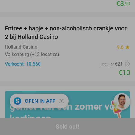
€8
,90
favorite_border
Entree + hapje + non-alcoholisch drankje voor
52%
2 bij Holland Casino
Holland Casino
9.6
star
Valkenburg (+12 locaties)
Verkocht: 10.560
€21
Regulier
€10
close
OPEN IN APP
geniet van een zomer vol
kortingen
Sold out!