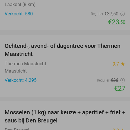
Laakdal (8 km)
Verkocht: 580
€37
,50
Regulier
€23
,50
favorite_border
Ochtend-, avond- of dagentree voor Thermen
25%
Maastricht
Thermen Maastricht
9.7
star
Maastricht
Verkocht: 4.295
€36
Regulier
€27
favorite_border
Mosselen (1 kg) naar keuze + aperitief + friet +
34%
saus bij Den Breugel