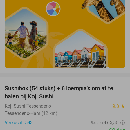
favorite_border
Sushibox (54 stuks) + 6 loempia's om af te
47%
halen bij Koji Sushi
Koji Sushi Tessenderlo
9.8
star
Tessenderlo-Ham (12 km)
Verkocht: 593
€65
,50
Regulier