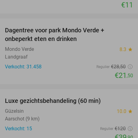
€11
favorite_border
Dagentree voor park Mondo Verde +
25%
onbeperkt eten en drinken
Mondo Verde
8.3
star
Landgraaf
Verkocht: 31.458
€28
,50
Regulier
€21
,50
favorite_border
Luxe gezichtsbehandeling (60 min)
67%
Güzelsin
10.0
star
Aarschot (9 km)
Verkocht: 15
€120
Regulier
€39
,90