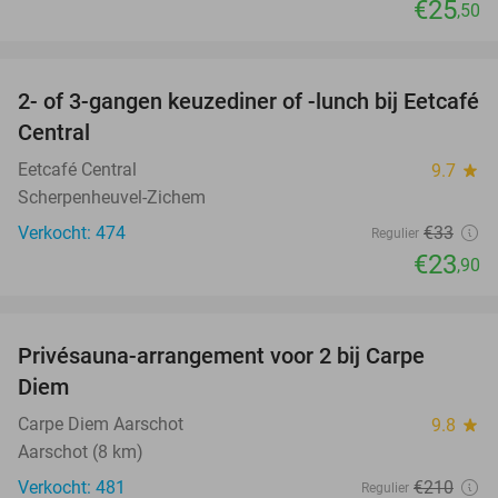
€25
,50
favorite_border
2- of 3-gangen keuzediner of -lunch bij Eetcafé
28%
Central
Eetcafé Central
9.7
star
Scherpenheuvel-Zichem
Verkocht: 474
€33
Regulier
€23
,90
favorite_border
Privésauna-arrangement voor 2 bij Carpe
43%
Diem
Carpe Diem Aarschot
9.8
star
Aarschot (8 km)
Verkocht: 481
€210
Regulier