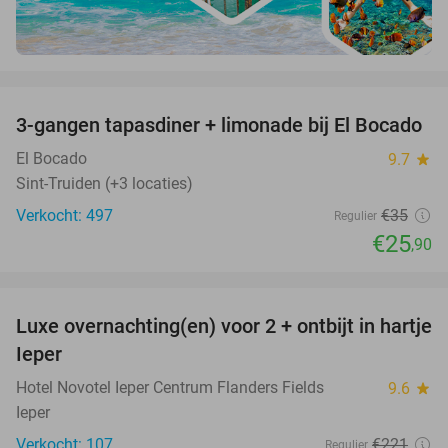
favorite_border
3-gangen tapasdiner + limonade bij El Bocado
26%
El Bocado
9.7
star
Sint-Truiden (+3 locaties)
Verkocht: 497
€35
Regulier
€25
,90
favorite_border
Luxe overnachting(en) voor 2 + ontbijt in hartje
35%
Ieper
Hotel Novotel Ieper Centrum Flanders Fields
9.6
star
Ieper
Verkocht: 107
€221
Regulier