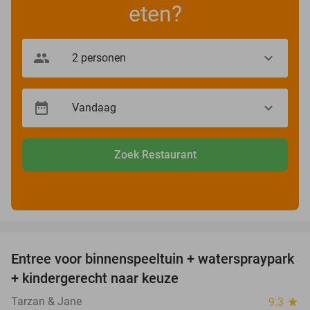
eten?
Zoek Restaurant
favorite_border
Entree voor binnenspeeltuin + waterspraypark
40%
+ kindergerecht naar keuze
Tarzan & Jane
9.3
star