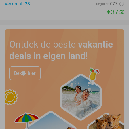
Verkocht: 28
€77
Regulier
€37
,50
Ontdek de beste
vakantie
deals in eigen land
!
Bekijk hier