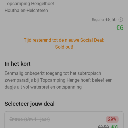
Topcamping Hengelhoef
Houthalen-Helchteren
€8
,50
Regulier
€6
Tijd resterend tot de nieuwe Social Deal:
Sold out!
In het kort
Eenmalig onbeperkt toegang tot het subtropisch
zwemparadijs bij Topcamping Hengelhoef: beleef een
dagje uit vol waterpret en ontspanning
Selecteer jouw deal
Entree (t/m 11 jaar)
29%
€6
€8
,50