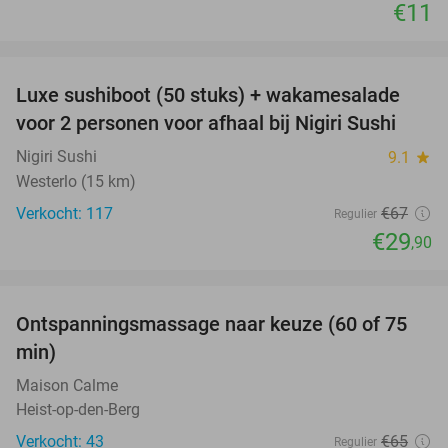
€11
favorite_border
Luxe sushiboot (50 stuks) + wakamesalade
55%
voor 2 personen voor afhaal bij Nigiri Sushi
Nigiri Sushi
9.1
star
Westerlo (15 km)
Verkocht: 117
€67
Regulier
€29
,90
favorite_border
Ontspanningsmassage naar keuze (60 of 75
50%
min)
Maison Calme
Heist-op-den-Berg
Verkocht: 43
€65
Regulier