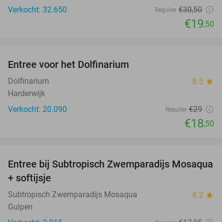
Verkocht: 32.650
€30
,50
Regulier
€19
,50
favorite_border
Entree voor het Dolfinarium
36%
Dolfinarium
8.5
star
Harderwijk
Verkocht: 20.090
€29
Regulier
€18
,50
favorite_border
Entree bij Subtropisch Zwemparadijs Mosaqua
25%
+ softijsje
Subtropisch Zwemparadijs Mosaqua
8.2
star
Gulpen