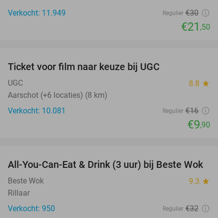
Verkocht: 11.949
€30
Regulier
€21
,50
favorite_border
Ticket voor film naar keuze bij UGC
38%
UGC
8.8
star
Aarschot (+6 locaties) (8 km)
Verkocht: 10.081
€16
Regulier
€9
,90
favorite_border
All-You-Can-Eat & Drink (3 uur) bij Beste Wok
20%
Beste Wok
9.3
star
Rillaar
Verkocht: 950
€32
Regulier