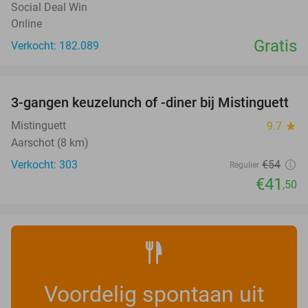
Social Deal Win
Online
Gratis
Verkocht: 182.089
favorite_border
3-gangen keuzelunch of -diner bij Mistinguett
23%
Mistinguett
9.7
star
Aarschot (8 km)
Verkocht: 303
€54
Regulier
€41
,50
Voordelig spontaan uit