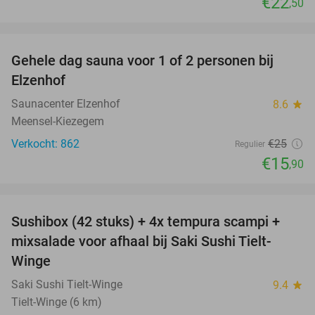
€22
,50
favorite_border
Gehele dag sauna voor 1 of 2 personen bij
36%
Elzenhof
Saunacenter Elzenhof
8.6
star
Meensel-Kiezegem
Verkocht: 862
€25
Regulier
€15
,90
favorite_border
Sushibox (42 stuks) + 4x tempura scampi +
51%
mixsalade voor afhaal bij Saki Sushi Tielt-
Winge
Saki Sushi Tielt-Winge
9.4
star
Tielt-Winge (6 km)