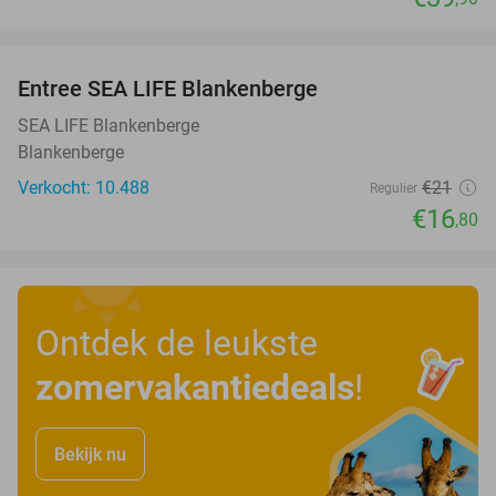
favorite_border
Entree SEA LIFE Blankenberge
20%
SEA LIFE Blankenberge
Blankenberge
Verkocht: 10.488
€21
Regulier
€16
,80
Ontdek de leukste
zomervakantiedeals
!
Bekijk nu