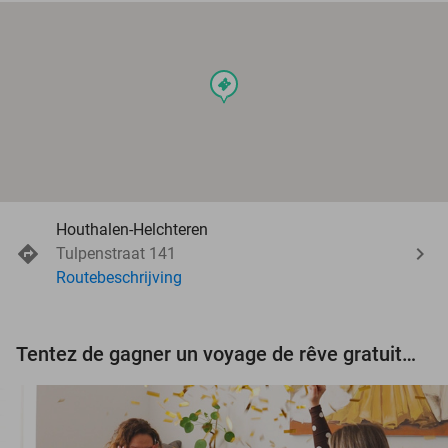
events
Houthalen-Helchteren
Tulpenstraat 141
Routebeschrijving
Tentez de gagner un voyage de rêve gratuit d'une valeur de 3.000 € !