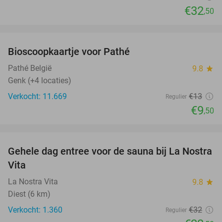
€32
,50
favorite_border
Bioscoopkaartje voor Pathé
27%
Pathé België
9.8
star
Genk (+4 locaties)
Verkocht: 11.669
€13
Regulier
€9
,50
favorite_border
Gehele dag entree voor de sauna bij La Nostra
30%
Vita
La Nostra Vita
9.8
star
Diest (6 km)
Verkocht: 1.360
€32
Regulier