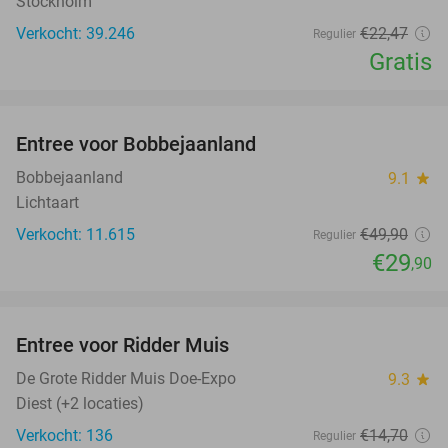
Stockholm
Verkocht: 39.246
€22
,47
Regulier
Gratis
favorite_border
Entree voor Bobbejaanland
40%
Bobbejaanland
9.1
star
Lichtaart
Verkocht: 11.615
€49
,90
Regulier
€29
,90
favorite_border
Entree voor Ridder Muis
25%
De Grote Ridder Muis Doe-Expo
9.3
star
Diest (+2 locaties)
Verkocht: 136
€14
,70
Regulier