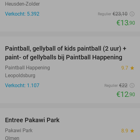
Heusden-Zolder
Verkocht: 5.392
€23
,10
Regulier
€13
,90
favorite_border
Paintball, gellyball of kids paintball (2 uur) +
41%
paint- of gellyballs bij Paintball Happening
Paintball Happening
9.7
star
Leopoldsburg
Verkocht: 1.107
€22
Regulier
€12
,90
favorite_border
Entree Pakawi Park
28%
Pakawi Park
8.9
star
Olmen