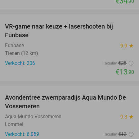
€34
,90
favorite_border
VR-game naar keuze + lasershooten bij
44%
Funbase
Funbase
9.9
star
Tienen (12 km)
Verkocht: 206
€25
Regulier
€13
,90
favorite_border
Avondentree zwemparadijs Aqua Mundo De
15%
Vossemeren
Aqua Mundo Vossemeren
9.3
star
Lommel
Verkocht: 6.059
€13
Regulier