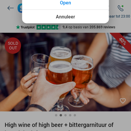
Open
7 dagen per week beschikbaar
10+ miljoen leden
Annuleer
Bereikbaar tot 23:00
9,4
op basis van
205.869 reviews
Ontdek 15.000+ deals
40%
SOLD
7 dagen per week beschikbaar
OUT
10+ miljoen leden
favorite_border
High wine of high beer + bittergarnituur of