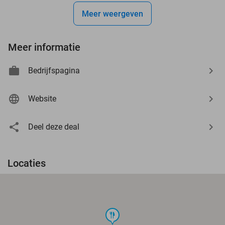
Meer weergeven
Meer informatie
Bedrijfspagina
Website
Deel deze deal
Locaties
food