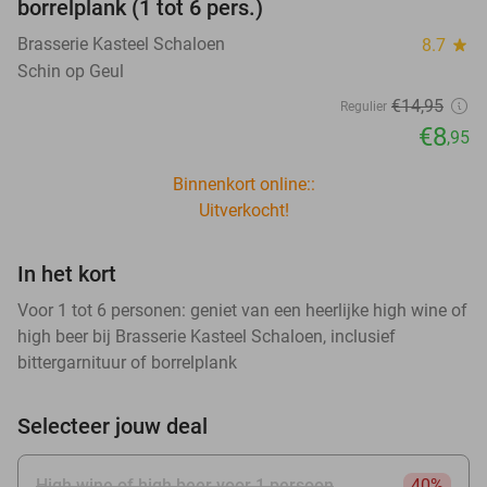
borrelplank (1 tot 6 pers.)
Brasserie Kasteel Schaloen
8.7
star
Schin op Geul
€14
,95
Regulier
€8
,95
Binnenkort online::
Uitverkocht!
In het kort
Voor 1 tot 6 personen: geniet van een heerlijke high wine of
high beer bij Brasserie Kasteel Schaloen, inclusief
bittergarnituur of borrelplank
Selecteer jouw deal
High wine of high beer voor 1 persoon
40%