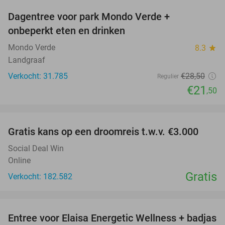
Dagentree voor park Mondo Verde +
25%
onbeperkt eten en drinken
Mondo Verde
8.3
star
Landgraaf
Verkocht: 31.785
€28
,50
Regulier
€21
,50
favorite_border
Gratis kans op een droomreis t.w.v. €3.000
Social Deal Win
Online
Gratis
Verkocht: 182.582
favorite_border
Entree voor Elaisa Energetic Wellness + badjas
34%