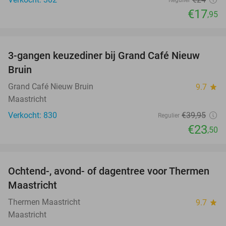
Regulier
€17
,95
favorite_border
3-gangen keuzediner bij Grand Café Nieuw
41%
Bruin
Grand Café Nieuw Bruin
9.7
star
Maastricht
Verkocht: 830
€39
,95
Regulier
€23
,50
favorite_border
Ochtend-, avond- of dagentree voor Thermen
25%
Maastricht
Thermen Maastricht
9.7
star
Maastricht