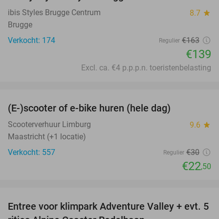
ibis Styles Brugge Centrum
8.7
star
Brugge
Verkocht: 174
€163
Regulier
€139
Excl. ca. €4 p.p.p.n. toeristenbelasting
favorite_border
(E-)scooter of e-bike huren (hele dag)
25%
Scooterverhuur Limburg
9.6
star
Maastricht (+1 locatie)
Verkocht: 557
€30
Regulier
€22
,50
favorite_border
Entree voor klimpark Adventure Valley + evt. 5
17%