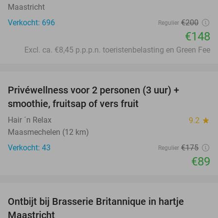
Maastricht
Verkocht: 696
€200
Regulier
€148
Excl. ca. €8,45 p.p.p.n. toeristenbelasting en Green Fee
favorite_border
Privéwellness voor 2 personen (3 uur) +
49%
smoothie, fruitsap of vers fruit
Hair ´n Relax
9.2
star
Maasmechelen (12 km)
Verkocht: 43
€175
Regulier
€89
favorite_border
Ontbijt bij Brasserie Britannique in hartje
34%
Maastricht