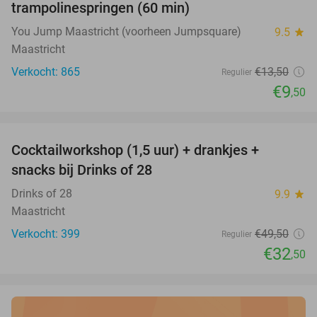
trampolinespringen (60 min)
You Jump Maastricht (voorheen Jumpsquare)
9.5
star
Maastricht
Verkocht: 865
€13
,50
Regulier
€9
,50
favorite_border
Cocktailworkshop (1,5 uur) + drankjes +
34%
snacks bij Drinks of 28
Drinks of 28
9.9
star
Maastricht
Verkocht: 399
€49
,50
Regulier
€32
,50