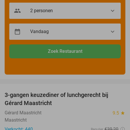
Zoek Restaurant
favorite_border
3-gangen keuzediner of lunchgerecht bij
49%
Gérard Maastricht
Gérard Maastricht
9.5
star
Maastricht
Verkocht: 440
€39
,20
Regulier