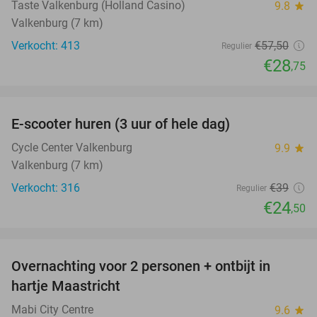
Taste Valkenburg (Holland Casino)
9.8
star
Valkenburg (7 km)
Verkocht: 413
€57
,50
Regulier
€28
,75
favorite_border
E-scooter huren (3 uur of hele dag)
37%
Cycle Center Valkenburg
9.9
star
Valkenburg (7 km)
Verkocht: 316
€39
Regulier
€24
,50
favorite_border
Overnachting voor 2 personen + ontbijt in
26%
hartje Maastricht
Mabi City Centre
9.6
star