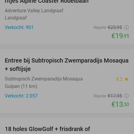
ritjes Alpine Coaster Rodelbaan
Adventure Valley Landgraaf
Landgraaf
Verkocht: 901
€23
,95
Regulier
€19
,95
favorite_border
Entree bij Subtropisch Zwemparadijs Mosaqua
25%
+ softijsje
Subtropisch Zwemparadijs Mosaqua
8.2
star
Gulpen (11 km)
Verkocht: 2.057
€17
,95
Regulier
€13
,50
favorite_border
18 holes GlowGolf + frisdrank of
30%