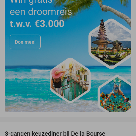
een droomreis
t.w.v. €3.000
Doe mee!
favorite_border
3-gangen keuzediner bij De la Bourse
29%