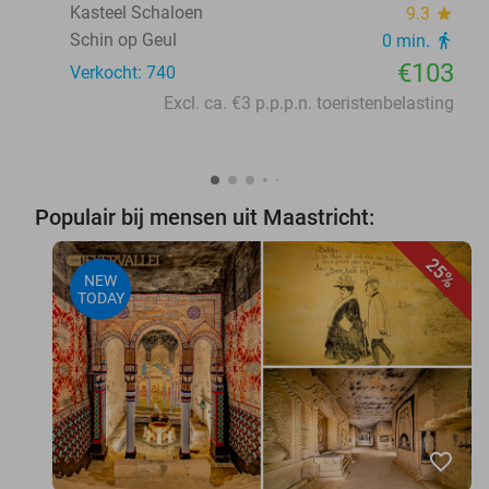
Kasteel Schaloen
9.3
star
Schin op Geul
0 min.
directions_walk
€103
Verkocht: 740
Excl. ca. €3 p.p.p.n. toeristenbelasting
Populair bij mensen uit Maastricht:
25%
NEW
TODAY
favorite_border