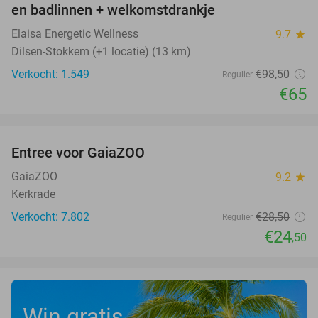
en badlinnen + welkomstdrankje
Elaisa Energetic Wellness
9.7
star
Dilsen-Stokkem (+1 locatie) (13 km)
Verkocht: 1.549
€98
,50
Regulier
€65
favorite_border
Entree voor GaiaZOO
14%
GaiaZOO
9.2
star
Kerkrade
Verkocht: 7.802
€28
,50
Regulier
€24
,50
Win gratis