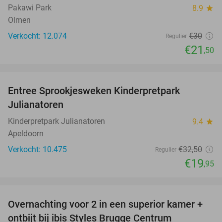
Pakawi Park
8.9
star
Olmen
Verkocht: 12.074
€30
Regulier
€21
,50
favorite_border
Entree Sprookjesweken Kinderpretpark
39%
Julianatoren
Kinderpretpark Julianatoren
9.4
star
Apeldoorn
Verkocht: 10.475
€32
,50
Regulier
€19
,95
favorite_border
Overnachting voor 2 in een superior kamer +
15%
ontbijt bij ibis Styles Brugge Centrum