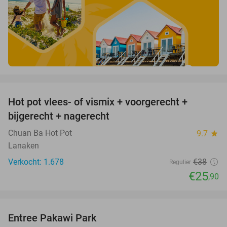
favorite_border
Hot pot vlees- of vismix + voorgerecht +
32%
bijgerecht + nagerecht
Chuan Ba Hot Pot
9.7
star
Lanaken
Verkocht: 1.678
€38
Regulier
€25
,90
favorite_border
Entree Pakawi Park
28%