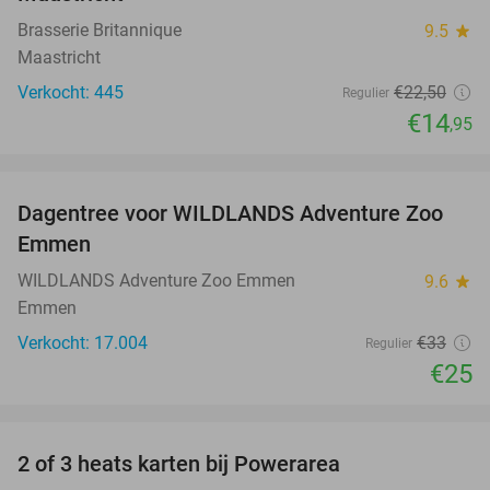
Brasserie Britannique
9.5
star
Maastricht
Verkocht: 445
€22
,50
Regulier
€14
,95
favorite_border
Dagentree voor WILDLANDS Adventure Zoo
24%
Emmen
WILDLANDS Adventure Zoo Emmen
9.6
star
Emmen
Verkocht: 17.004
€33
Regulier
€25
favorite_border
2 of 3 heats karten bij Powerarea
32%