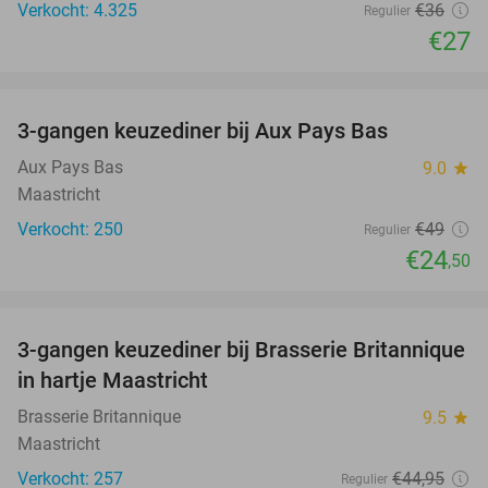
Verkocht: 4.325
€36
Regulier
€27
favorite_border
3-gangen keuzediner bij Aux Pays Bas
50%
Aux Pays Bas
9.0
star
Maastricht
Verkocht: 250
€49
Regulier
€24
,50
favorite_border
3-gangen keuzediner bij Brasserie Britannique
43%
in hartje Maastricht
Brasserie Britannique
9.5
star
Maastricht
Verkocht: 257
€44
,95
Regulier