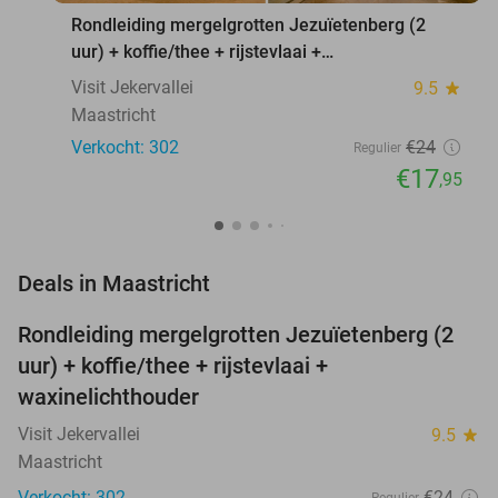
Rondleiding mergelgrotten Jezuïetenberg (2
uur) + koffie/thee + rijstevlaai +
waxinelichthouder
Visit Jekervallei
9.5
star
Maastricht
Verkocht: 302
€24
Regulier
€17
,95
favorite_border
Deals in Maastricht
Rondleiding mergelgrotten Jezuïetenberg (2
25%
NEW
uur) + koffie/thee + rijstevlaai +
TODAY
waxinelichthouder
Visit Jekervallei
9.5
star
Maastricht
Verkocht: 302
€24