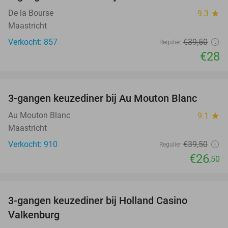
De la Bourse
9.3
star
Maastricht
Verkocht: 857
€39
,50
Regulier
€28
favorite_border
3-gangen keuzediner bij Au Mouton Blanc
33%
Au Mouton Blanc
9.1
star
Maastricht
Verkocht: 910
€39
,50
Regulier
€26
,50
favorite_border
3-gangen keuzediner bij Holland Casino
50%
Valkenburg