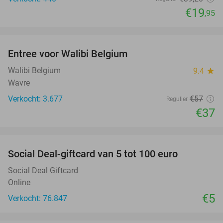
€19
,95
favorite_border
Entree voor Walibi Belgium
35%
Walibi Belgium
9.4
star
Wavre
Verkocht: 3.677
€57
Regulier
€37
favorite_border
Social Deal-giftcard van 5 tot 100 euro
Social Deal Giftcard
Online
€5
Verkocht: 76.847
favorite_border