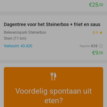
€25
,50
favorite_border
Dagentree voor het Steinerbos + friet en saus
37%
Belevenispark Steinerbos
8.9
star
Stein (11 km)
Verkocht: 43.420
€15
Regulier
€9
,50
Voordelig spontaan uit
eten?