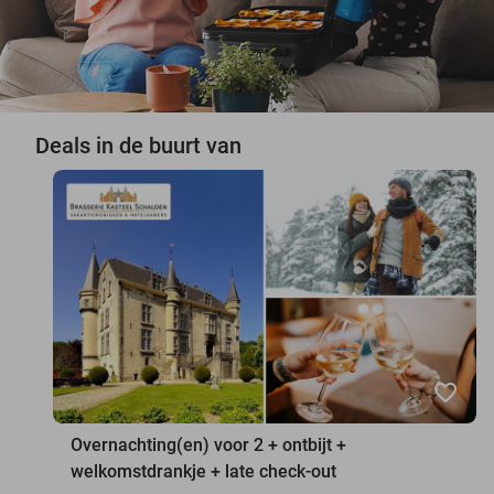
Deals in de buurt van
favorite_border
Overnachting(en) voor 2 + ontbijt +
welkomstdrankje + late check-out