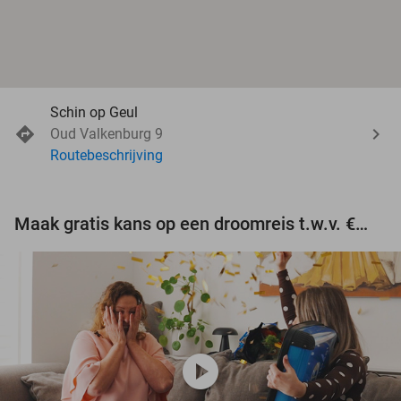
Schin op Geul
Oud Valkenburg 9
Routebeschrijving
Maak gratis kans op een droomreis t.w.v. €3.000!
play_circle