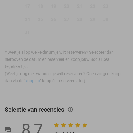
17
18
19
20
21
22
23
24
25
26
27
28
29
30
31
*
Weet je al op welke datum je wilt reserveren? Selecteer dan
hierboven de datum en reserveer en koop jouw Social Deal
tegelijkertijd.
(Weet je nog niet wanneer je wilt reserveren? Geen zorgen: koop
dan via de ‘
koop nu
’-knop én reserveer later)
Selectie van recensies
info_outlined
8,7