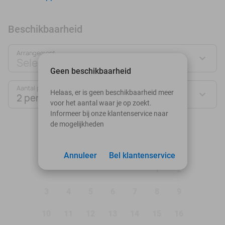
Beschikbaarheid
Arrangement
Selecteer jouw deal
Geen beschikbaarheid
Aantal personen:
Helaas, er is geen beschikbaarheid meer
2 personen
voor het aantal waar je op zoekt.
Informeer bij onze klantenservice naar
de mogelijkheden
augustus 2026
Ma
Di
Wo
Do
Vr
Za
Zo
Annuleer
Bel klantenservice
1
2
3
4
5
6
7
8
9
10
11
12
13
14
15
16