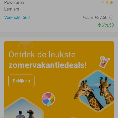
Powerarea
9.3
star
Lemiers
Verkocht: 568
€37
,50
Regulier
€25
,50
Ontdek de leukste
zomervakantiedeals
!
Bekijk nu