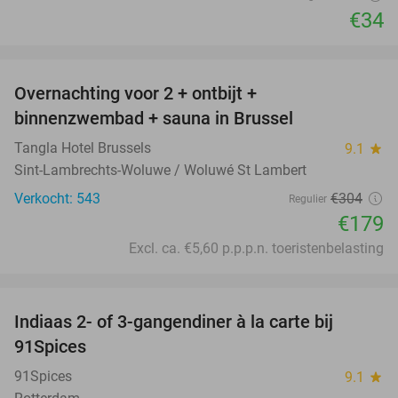
€34
favorite_border
Overnachting voor 2 + ontbijt +
41%
binnenzwembad + sauna in Brussel
Tangla Hotel Brussels
9.1
star
Sint-Lambrechts-Woluwe / Woluwé St Lambert
Verkocht: 543
€304
Regulier
€179
Excl. ca. €5,60 p.p.p.n. toeristenbelasting
favorite_border
Indiaas 2- of 3-gangendiner à la carte bij
39%
91Spices
91Spices
9.1
star