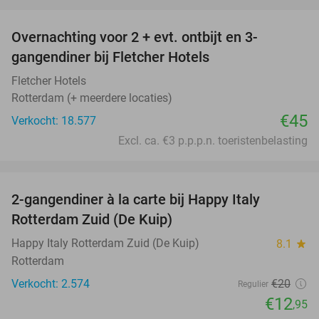
favorite_border
Overnachting voor 2 + evt. ontbijt en 3-
gangendiner bij Fletcher Hotels
Fletcher Hotels
Rotterdam (+ meerdere locaties)
€45
Verkocht: 18.577
Excl. ca. €3 p.p.p.n. toeristenbelasting
favorite_border
2-gangendiner à la carte bij Happy Italy
35%
Rotterdam Zuid (De Kuip)
Happy Italy Rotterdam Zuid (De Kuip)
8.1
star
Rotterdam
Verkocht: 2.574
€20
Regulier
€12
,95