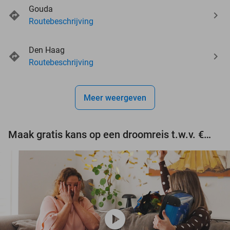
Gouda
Routebeschrijving
Den Haag
Routebeschrijving
Meer weergeven
Maak gratis kans op een droomreis t.w.v. €3.000!
play_circle