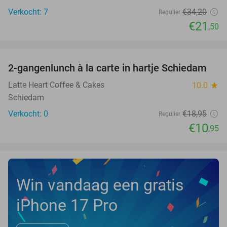
Verkocht: 7
€34
,20
Regulier
€21
,50
favorite_border
2-gangenlunch à la carte in hartje Schiedam
42%
NEW
TODAY
Latte Heart Coffee & Cakes
10.0
star
Schiedam
Verkocht: 0
€18
,95
Regulier
€10
,95
Win vandaag een gratis
iPhone 17 Pro