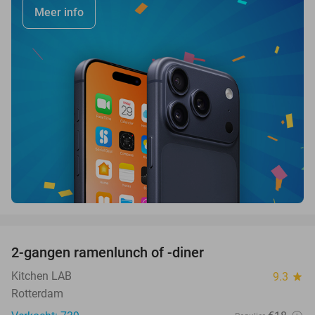
Meer info
favorite_border
2-gangen ramenlunch of -diner
34%
Kitchen LAB
9.3
star
Rotterdam