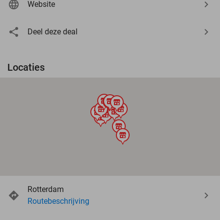
Website
Deel deze deal
Locaties
store
store
store
store
store
store
store
store
store
store
store
store
Rotterdam
Routebeschrijving