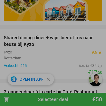
favorite_border
Shared dining-diner + wijn, bier of fris naar
45%
keuze bij Kyzo
Kyzo
9.6
star
Rotterdam
Verkocht: 465
€32
Regulier
€17
,50
close
OPEN IN APP
favorite_border
3-gangendiner à la carte bij Café-Restaurant
43%
De Gouden Leeuw
€50
shopping_cart
Selecteer deal