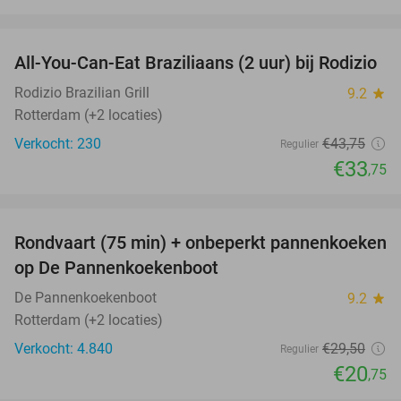
favorite_border
All-You-Can-Eat Braziliaans (2 uur) bij Rodizio
23%
Rodizio Brazilian Grill
9.2
star
Rotterdam (+2 locaties)
Verkocht: 230
€43
,75
Regulier
€33
,75
favorite_border
Rondvaart (75 min) + onbeperkt pannenkoeken
30%
op De Pannenkoekenboot
De Pannenkoekenboot
9.2
star
Rotterdam (+2 locaties)
Verkocht: 4.840
€29
,50
Regulier
€20
,75