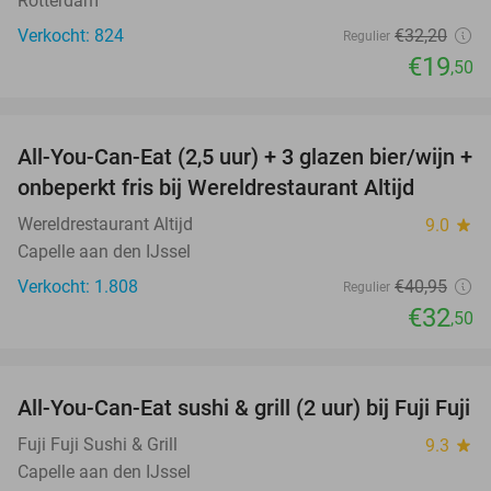
Rotterdam
Verkocht: 824
€32
,20
Regulier
€19
,50
favorite_border
All-You-Can-Eat (2,5 uur) + 3 glazen bier/wijn +
21%
onbeperkt fris bij Wereldrestaurant Altijd
Wereldrestaurant Altijd
9.0
star
Capelle aan den IJssel
Verkocht: 1.808
€40
,95
Regulier
€32
,50
favorite_border
All-You-Can-Eat sushi & grill (2 uur) bij Fuji Fuji
21%
Fuji Fuji Sushi & Grill
9.3
star
Capelle aan den IJssel