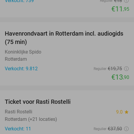
Verkocht: 739
€18
Regulier
€11
,95
favorite_border
Havenrondvaart in Rotterdam incl. audiogids
30%
(75 min)
Koninklijke Spido
Rotterdam
Verkocht: 9.812
€19
,75
Regulier
€13
,90
favorite_border
Ticket voor Rasti Rostelli
20%
NEW
TODAY
Rasti Rostelli
9.0
star
Rotterdam (+21 locaties)
Verkocht: 11
€37
,50
Regulier