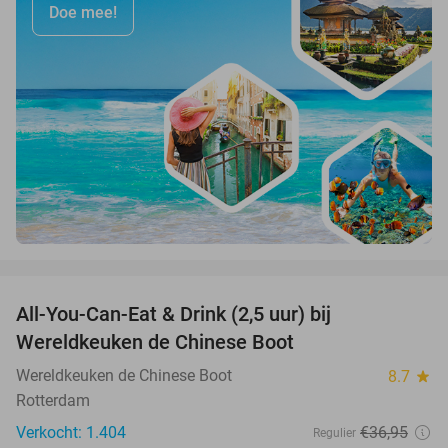
Doe mee!
favorite_border
All-You-Can-Eat & Drink (2,5 uur) bij
14%
Wereldkeuken de Chinese Boot
Wereldkeuken de Chinese Boot
8.7
star
Rotterdam
Verkocht: 1.404
€36
,95
Regulier