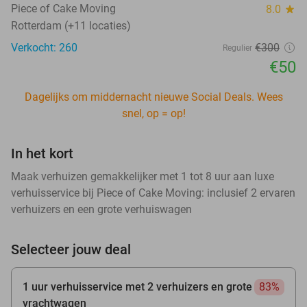
Piece of Cake Moving
8.0
star
Rotterdam (+11 locaties)
Verkocht: 260
€300
Regulier
€50
Dagelijks om middernacht nieuwe Social Deals. Wees
snel, op = op!
In het kort
Maak verhuizen gemakkelijker met 1 tot 8 uur aan luxe
verhuisservice bij Piece of Cake Moving: inclusief 2 ervaren
verhuizers en een grote verhuiswagen
Selecteer jouw deal
1 uur verhuisservice met 2 verhuizers en grote
83%
vrachtwagen