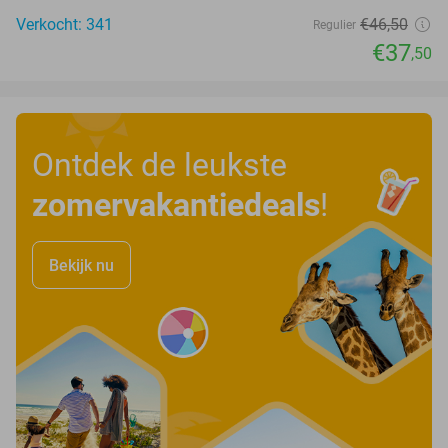
Verkocht: 341
€46
,50
Regulier
€37
,50
Ontdek de leukste
zomervakantiedeals
!
Bekijk nu