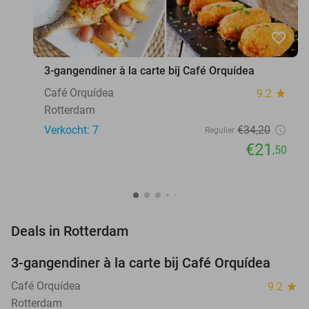
favorite_border
3-gangendiner à la carte bij Café Orquídea
Café Orquídea
9.2
star
Rotterdam
Verkocht: 7
€34
,20
Regulier
€21
,50
favorite_border
Deals in Rotterdam
3-gangendiner à la carte bij Café Orquídea
37%
NEW
TODAY
Café Orquídea
9.2
star
Rotterdam