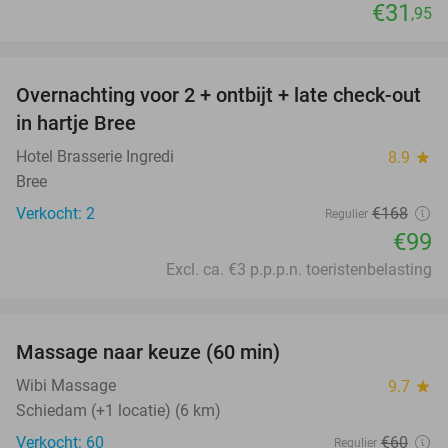
€31
,95
favorite_border
Overnachting voor 2 + ontbijt + late check-out
41%
NEW
in hartje Bree
TODAY
Hotel Brasserie Ingredi
8.9
star
Bree
Verkocht: 2
€168
Regulier
€99
Excl. ca. €3 p.p.p.n. toeristenbelasting
favorite_border
Massage naar keuze (60 min)
43%
Wibi Massage
9.7
star
Schiedam (+1 locatie) (6 km)
Verkocht: 60
€60
Regulier