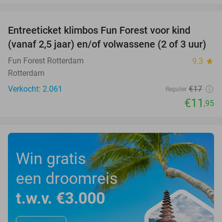
favorite_border
Entreeticket klimbos Fun Forest voor kind
30%
(vanaf 2,5 jaar) en/of volwassene (2 of 3 uur)
Fun Forest Rotterdam
9.3
star
Rotterdam
Verkocht: 2.061
€17
Regulier
€11
,95
Win gratis
een droomreis
t.w.v. €3.000