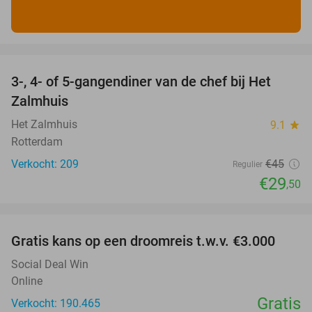
favorite_border
3-, 4- of 5-gangendiner van de chef bij Het
34%
Zalmhuis
Het Zalmhuis
9.1
star
Rotterdam
Verkocht: 209
€45
Regulier
€29
,50
favorite_border
Gratis kans op een droomreis t.w.v. €3.000
Social Deal Win
Online
Gratis
Verkocht: 190.465