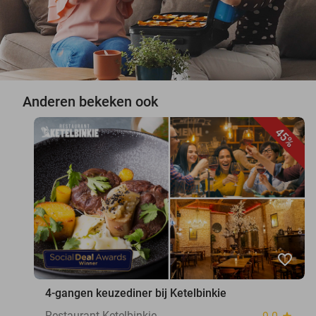
Anderen bekeken ook
45%
favorite_border
4-gangen keuzediner bij Ketelbinkie
Restaurant Ketelbinkie
star