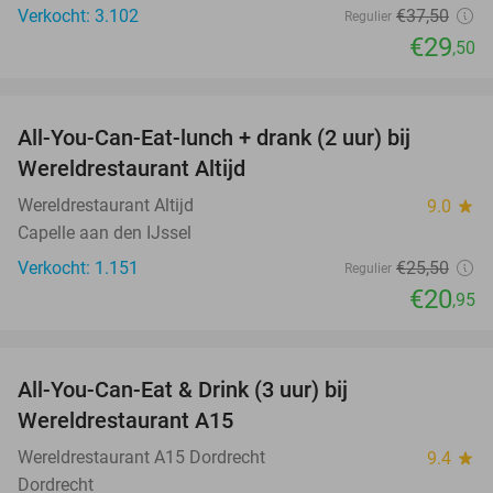
Verkocht: 3.102
€37
,50
Regulier
€29
,50
favorite_border
All-You-Can-Eat-lunch + drank (2 uur) bij
18%
Wereldrestaurant Altijd
Wereldrestaurant Altijd
9.0
star
Capelle aan den IJssel
Verkocht: 1.151
€25
,50
Regulier
€20
,95
favorite_border
All-You-Can-Eat & Drink (3 uur) bij
19%
Wereldrestaurant A15
Wereldrestaurant A15 Dordrecht
9.4
star
Dordrecht