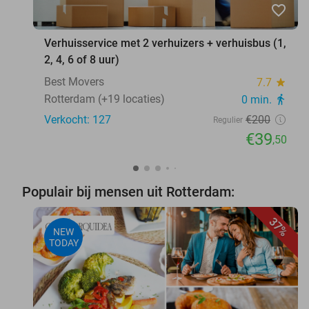
favorite_border
Verhuisservice met 2 verhuizers + verhuisbus (1,
2, 4, 6 of 8 uur)
Best Movers
7.7
star
Rotterdam (+19 locaties)
0 min.
directions_walk
Verkocht: 127
€200
Regulier
€39
,50
Populair bij mensen uit Rotterdam:
37%
NEW
TODAY