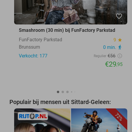
favorite_border
Smashroom (30 min) bij FunFactory Parkstad
FunFactory Parkstad
9
star
Brunssum
0 min.
directions_walk
Verkocht: 177
€56
Regulier
€29
,95
Populair bij mensen uit Sittard-Geleen:
72%