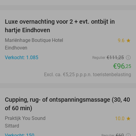
favorite_border
Luxe overnachting voor 2 + evt. ontbijt in
14%
hartje Eindhoven
Mariënhage Boutique Hotel
9.6
star
Eindhoven
Verkocht: 1.085
€111
,25
Regulier
€96
,25
Excl. ca. €5,25 p.p.p.n. toeristenbelasting
favorite_border
Cupping, rug- of ontspanningsmassage (30, 40
60%
of 60 min)
Praktijk You Sound
10.0
star
Sittard
Verkocht: 150
€60
Regulier