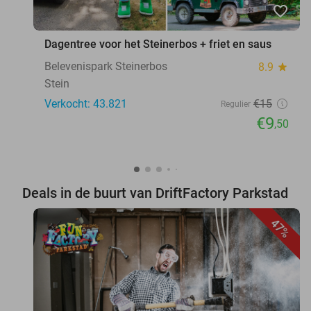
favorite_border
Dagentree voor het Steinerbos + friet en saus
Belevenispark Steinerbos
8.9
star
Stein
Verkocht: 43.821
€15
Regulier
€9
,50
Deals in de buurt van DriftFactory Parkstad
47%