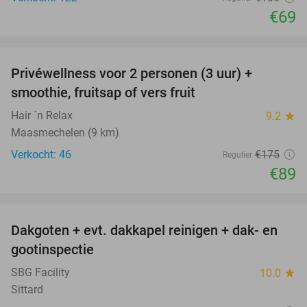
€69
favorite_border
Privéwellness voor 2 personen (3 uur) +
49%
smoothie, fruitsap of vers fruit
Hair ´n Relax
9.2
star
Maasmechelen (9 km)
Verkocht: 46
€175
Regulier
€89
favorite_border
Dakgoten + evt. dakkapel reinigen + dak- en
41%
gootinspectie
SBG Facility
10.0
star
Sittard