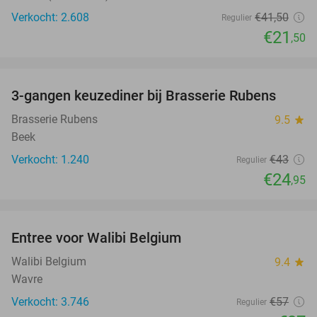
Verkocht: 2.608
€41
,50
Regulier
€21
,50
favorite_border
3-gangen keuzediner bij Brasserie Rubens
42%
Brasserie Rubens
9.5
star
Beek
Verkocht: 1.240
€43
Regulier
€24
,95
favorite_border
Entree voor Walibi Belgium
35%
Walibi Belgium
9.4
star
Wavre
Verkocht: 3.746
€57
Regulier