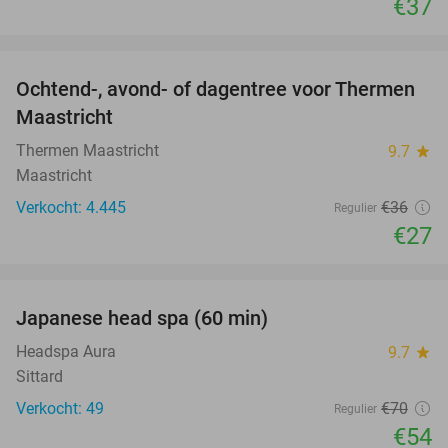
€37
favorite_border
Ochtend-, avond- of dagentree voor Thermen
25%
Maastricht
Thermen Maastricht
9.7
star
Maastricht
Verkocht: 4.445
€36
Regulier
€27
favorite_border
Japanese head spa (60 min)
23%
Headspa Aura
9.7
star
Sittard
Verkocht: 49
€70
Regulier
€54