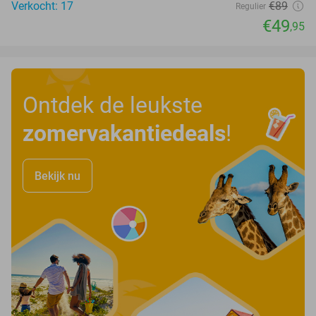
Verkocht: 17
€89
Regulier
€49
,95
Ontdek de leukste
zomervakantiedeals
!
Bekijk nu