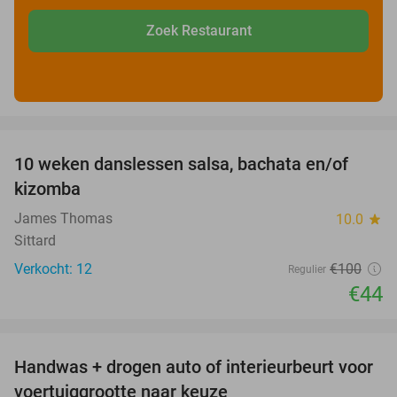
Zoek Restaurant
favorite_border
10 weken danslessen salsa, bachata en/of
56%
kizomba
James Thomas
10.0
star
Sittard
Verkocht: 12
€100
Regulier
€44
favorite_border
Handwas + drogen auto of interieurbeurt voor
53%
voertuiggrootte naar keuze