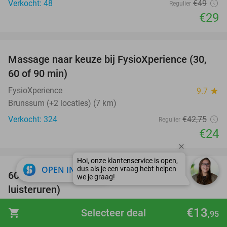
Verkocht: 48
€49
Regulier
€29
favorite_border
Massage naar keuze bij FysioXperience (30,
44%
60 of 90 min)
FysioXperience
9.7
star
Brunssum (+2 locaties) (7 km)
Verkocht: 324
€42
,75
Regulier
€24
favorite_border
close
OPEN IN APP
100%
60 dagen luisterboeken en e-books (20
luisteruren)
Nextory
€13
shopping_cart
Selecteer deal
,95
Amsterdam