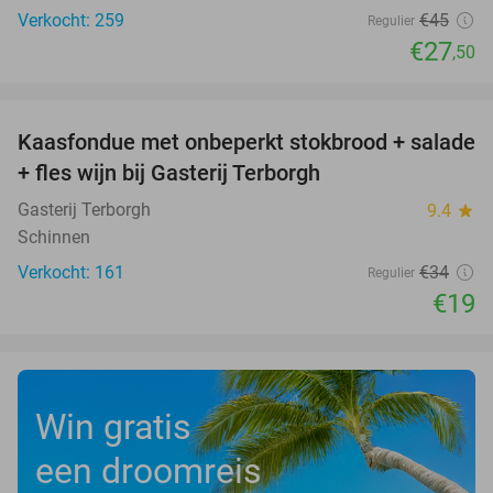
Verkocht: 259
€45
Regulier
€27
,50
favorite_border
Kaasfondue met onbeperkt stokbrood + salade
44%
+ fles wijn bij Gasterij Terborgh
Gasterij Terborgh
9.4
star
Schinnen
Verkocht: 161
€34
Regulier
€19
Win gratis
een droomreis