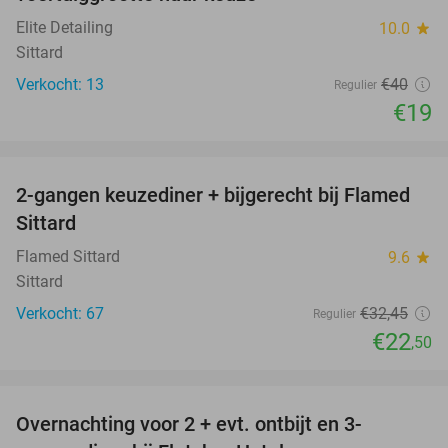
Elite Detailing
10.0
star
Sittard
Verkocht: 13
€40
Regulier
€19
favorite_border
2-gangen keuzediner + bijgerecht bij Flamed
31%
Sittard
Flamed Sittard
9.6
star
Sittard
Verkocht: 67
€32
,45
Regulier
€22
,50
favorite_border
Overnachting voor 2 + evt. ontbijt en 3-