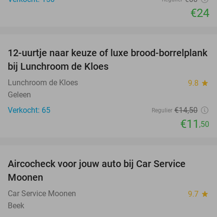
€24
favorite_border
12-uurtje naar keuze of luxe brood-borrelplank
21%
bij Lunchroom de Kloes
Lunchroom de Kloes
9.8
star
Geleen
Verkocht: 65
€14
,50
Regulier
€11
,50
favorite_border
Aircocheck voor jouw auto bij Car Service
44%
Moonen
Car Service Moonen
9.7
star
Beek