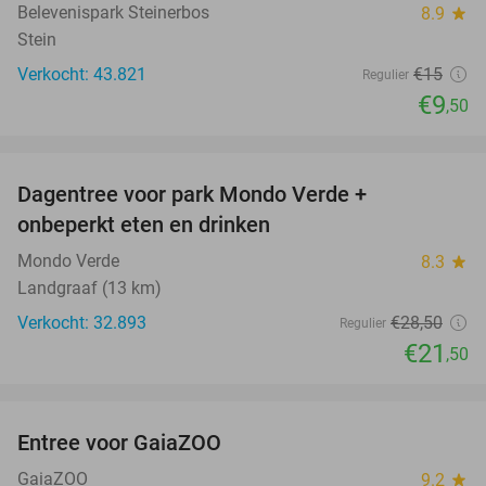
Belevenispark Steinerbos
8.9
star
Stein
Verkocht: 43.821
€15
Regulier
€9
,50
favorite_border
Dagentree voor park Mondo Verde +
25%
onbeperkt eten en drinken
Mondo Verde
8.3
star
Landgraaf (13 km)
Verkocht: 32.893
€28
,50
Regulier
€21
,50
favorite_border
Entree voor GaiaZOO
14%
GaiaZOO
9.2
star