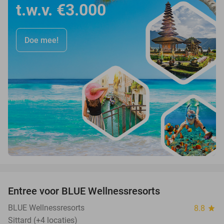
t.w.v. €3.000
Doe mee!
favorite_border
Entree voor BLUE Wellnessresorts
48%
BLUE Wellnessresorts
8.8
star
Sittard (+4 locaties)