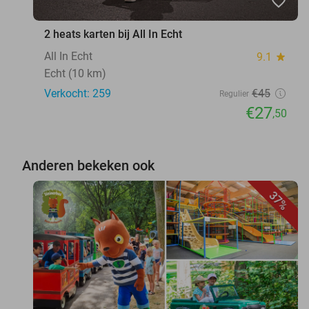
favorite_border
2 heats karten bij All In Echt
All In Echt
9.1
star
Echt (10 km)
Verkocht: 259
€45
Regulier
€27
,50
Anderen bekeken ook
37%