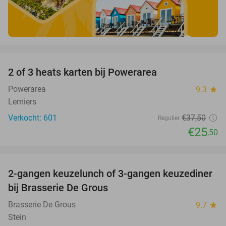
favorite_border
2 of 3 heats karten bij Powerarea
32%
Powerarea
9.3
star
Lemiers
Verkocht: 601
€37
,50
Regulier
€25
,50
favorite_border
2-gangen keuzelunch of 3-gangen keuzediner
30%
bij Brasserie De Grous
Brasserie De Grous
9.7
star
Stein