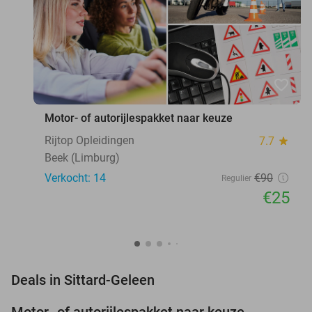
favorite_border
Motor- of autorijlespakket naar keuze
Rijtop Opleidingen
7.7
star
Beek (Limburg)
Verkocht: 14
€90
Regulier
€25
favorite_border
Deals in Sittard-Geleen