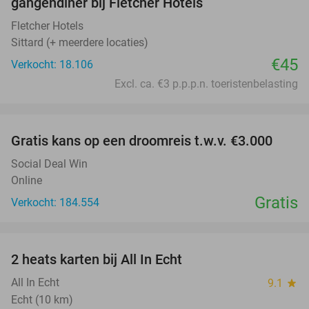
gangendiner bij Fletcher Hotels
Fletcher Hotels
Sittard (+ meerdere locaties)
€45
Verkocht: 18.106
Excl. ca. €3 p.p.p.n. toeristenbelasting
favorite_border
Gratis kans op een droomreis t.w.v. €3.000
Social Deal Win
Online
Gratis
Verkocht: 184.554
favorite_border
2 heats karten bij All In Echt
39%
All In Echt
9.1
star
Echt (10 km)