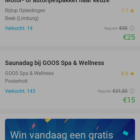
Motor- of autorijlespakket naar keuze
72%
Rijtop Opleidingen
7.7
star
Beek (Limburg)
Verkocht: 14
€90
Regulier
€25
favorite_border
Saunadag bij GOOS Spa & Wellness
52%
NEW
TODAY
GOOS Spa & Wellness
8.8
star
Posterholt
Verkocht: 143
€31
,50
Regulier
€15
Win vandaag een gratis