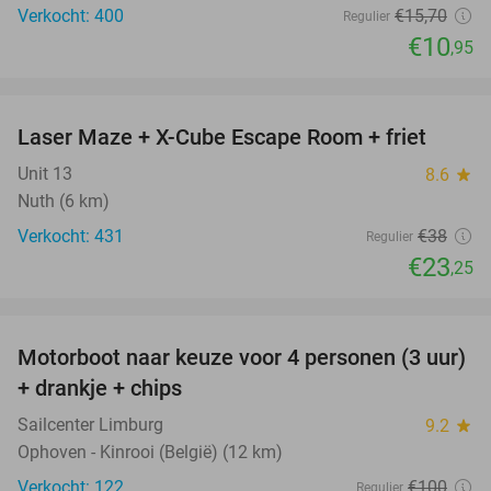
Verkocht: 400
€15
,70
Regulier
€10
,95
favorite_border
Laser Maze + X-Cube Escape Room + friet
39%
Unit 13
8.6
star
Nuth (6 km)
Verkocht: 431
€38
Regulier
€23
,25
favorite_border
Motorboot naar keuze voor 4 personen (3 uur)
31%
+ drankje + chips
Sailcenter Limburg
9.2
star
Ophoven - Kinrooi (België) (12 km)
Verkocht: 122
€100
Regulier