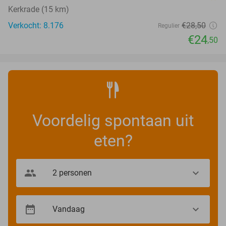
Kerkrade (15 km)
Verkocht: 8.176
€28
,50
Regulier
€24
,50
Voordelig spontaan uit
eten?