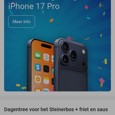
iPhone 17 Pro
Meer info
favorite_border
Dagentree voor het Steinerbos + friet en saus
37%