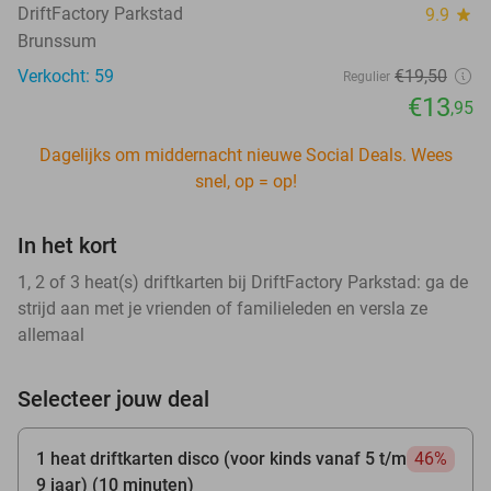
DriftFactory Parkstad
9.9
star
Brunssum
Verkocht: 59
€19
,50
Regulier
€13
,95
Dagelijks om middernacht nieuwe Social Deals. Wees
snel, op = op!
In het kort
1, 2 of 3 heat(s) driftkarten bij DriftFactory Parkstad: ga de
strijd aan met je vrienden of familieleden en versla ze
allemaal
Selecteer jouw deal
1 heat driftkarten disco (voor kinds vanaf 5 t/m
46%
9 jaar) (10 minuten)