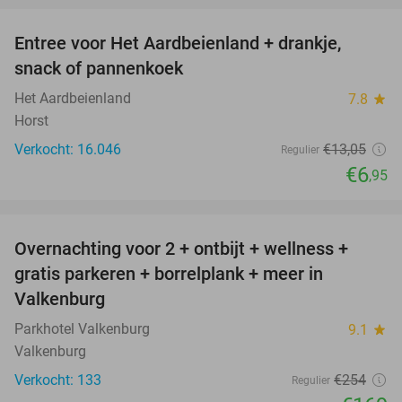
Entree voor Het Aardbeienland + drankje,
47%
snack of pannenkoek
Het Aardbeienland
7.8
star
Horst
Verkocht: 16.046
€13
,05
Regulier
€6
,95
favorite_border
Overnachting voor 2 + ontbijt + wellness +
33%
gratis parkeren + borrelplank + meer in
Valkenburg
Parkhotel Valkenburg
9.1
star
Valkenburg
Verkocht: 133
€254
Regulier