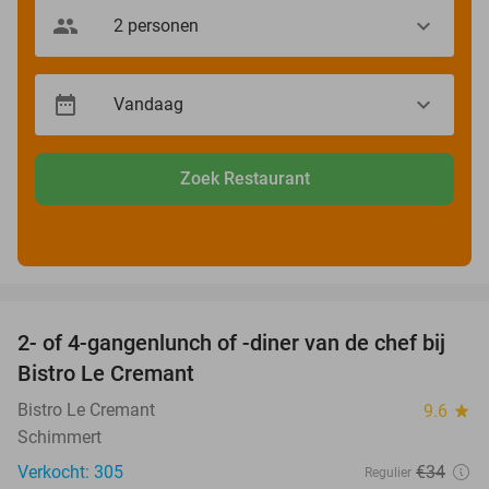
Zoek Restaurant
favorite_border
2- of 4-gangenlunch of -diner van de chef bij
38%
Bistro Le Cremant
Bistro Le Cremant
9.6
star
Schimmert
Verkocht: 305
€34
Regulier