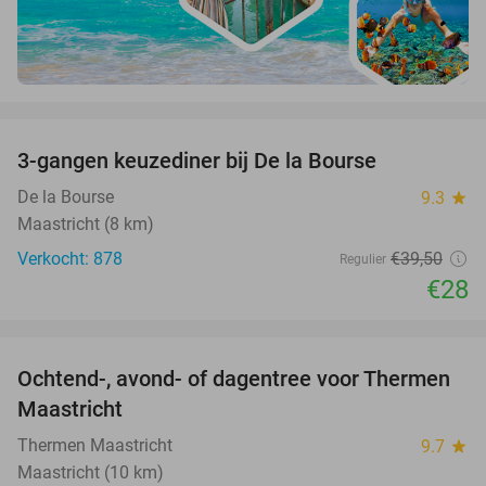
favorite_border
3-gangen keuzediner bij De la Bourse
29%
De la Bourse
9.3
star
Maastricht (8 km)
Verkocht: 878
€39
,50
Regulier
€28
favorite_border
Ochtend-, avond- of dagentree voor Thermen
25%
Maastricht
Thermen Maastricht
9.7
star
Maastricht (10 km)