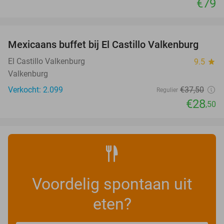
€79
favorite_border
Mexicaans buffet bij El Castillo Valkenburg
24%
El Castillo Valkenburg
9.5
star
Valkenburg
Verkocht: 2.099
€37
,50
Regulier
€28
,50
Voordelig spontaan uit
eten?