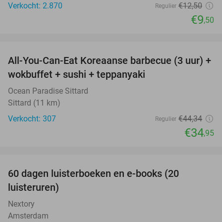
Verkocht: 2.870
€12
,50
Regulier
€9
,50
favorite_border
All-You-Can-Eat Koreaanse barbecue (3 uur) +
21%
wokbuffet + sushi + teppanyaki
Ocean Paradise Sittard
Sittard (11 km)
Verkocht: 307
€44
,34
Regulier
€34
,95
favorite_border
100%
60 dagen luisterboeken en e-books (20
luisteruren)
Nextory
Amsterdam