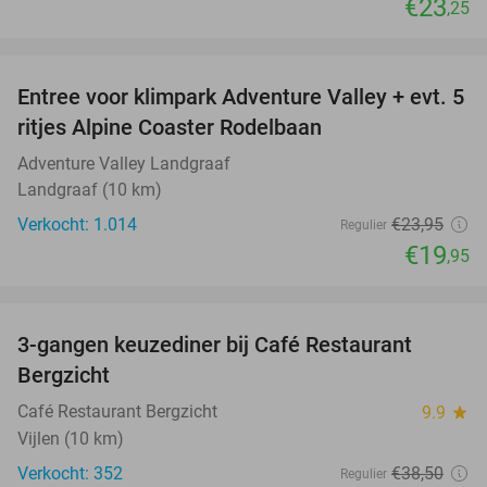
€23
,25
favorite_border
Entree voor klimpark Adventure Valley + evt. 5
17%
ritjes Alpine Coaster Rodelbaan
Adventure Valley Landgraaf
Landgraaf (10 km)
Verkocht: 1.014
€23
,95
Regulier
€19
,95
favorite_border
3-gangen keuzediner bij Café Restaurant
31%
Bergzicht
Café Restaurant Bergzicht
9.9
star
Vijlen (10 km)
Verkocht: 352
€38
,50
Regulier