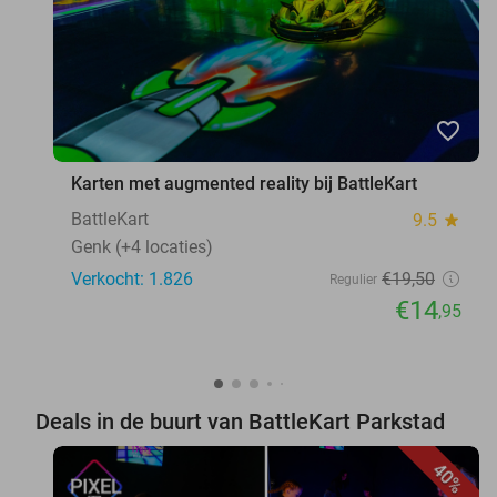
favorite_border
Karten met augmented reality bij BattleKart
BattleKart
9.5
star
Genk (+4 locaties)
Verkocht: 1.826
€19
,50
Regulier
€14
,95
Deals in de buurt van BattleKart Parkstad
40%