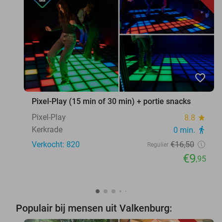
favorite_border
Pixel-Play (15 min of 30 min) + portie snacks
Pixel-Play
8.8
star
Kerkrade
0 min.
directions_walk
Verkocht: 820
€16
,50
Regulier
€9
,95
Populair bij mensen uit Valkenburg: