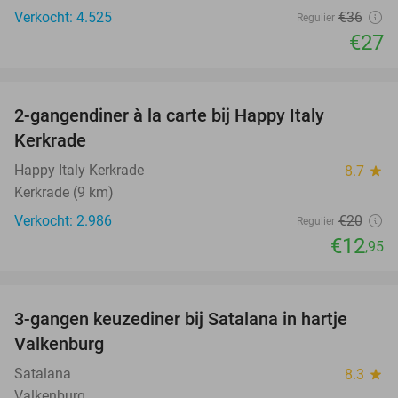
Verkocht: 4.525
€36
Regulier
€27
favorite_border
2-gangendiner à la carte bij Happy Italy
35%
Kerkrade
Happy Italy Kerkrade
8.7
star
Kerkrade (9 km)
Verkocht: 2.986
€20
Regulier
€12
,95
favorite_border
3-gangen keuzediner bij Satalana in hartje
40%
Valkenburg
Satalana
8.3
star
Valkenburg