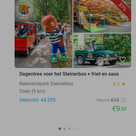
37%
favorite_border
Dagentree voor het Steinerbos + friet en saus
Belevenispark Steinerbos
8.9
star
Stein (9 km)
Verkocht: 44.295
€15
Regulier
€9
,50