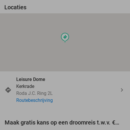
Locaties
events
Leisure Dome
Kerkrade
Roda J.C. Ring 2L
Routebeschrijving
Maak gratis kans op een droomreis t.w.v. €3.000!