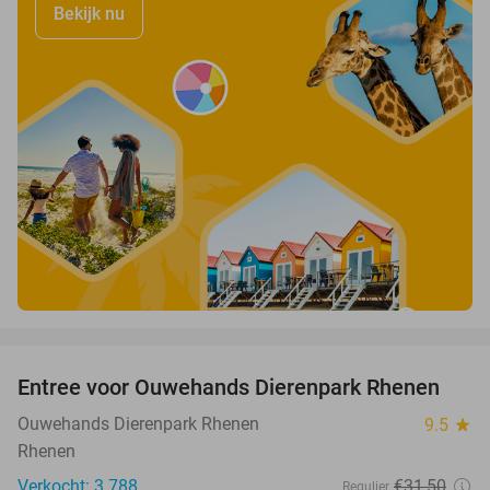
Bekijk nu
favorite_border
Entree voor Ouwehands Dierenpark Rhenen
19%
Ouwehands Dierenpark Rhenen
9.5
star
Rhenen
Verkocht: 3.788
€31
,50
Regulier