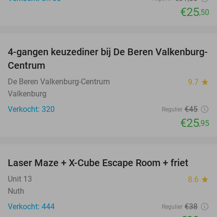
€25
,50
favorite_border
4-gangen keuzediner bij De Beren Valkenburg-
42%
Centrum
De Beren Valkenburg-Centrum
9.7
star
Valkenburg
Verkocht: 320
€45
Regulier
€25
,95
favorite_border
Laser Maze + X-Cube Escape Room + friet
39%
Unit 13
8.6
star
Nuth
Verkocht: 444
€38
Regulier