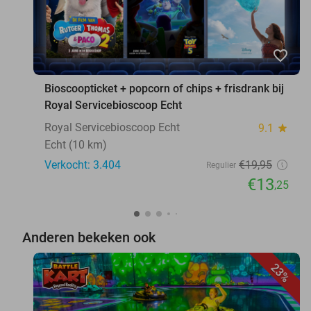
favorite_border
Bioscoopticket + popcorn of chips + frisdrank bij
Royal Servicebioscoop Echt
Royal Servicebioscoop Echt
9.1
star
Echt (10 km)
Verkocht: 3.404
€19
,95
Regulier
€13
,25
Anderen bekeken ook
23%