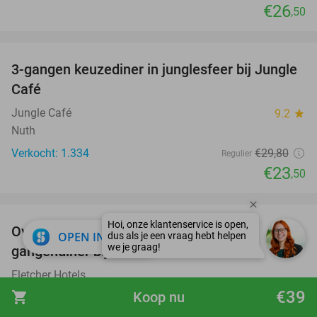
€26
,50
favorite_border
3-gangen keuzediner in junglesfeer bij Jungle
21%
Café
Jungle Café
9.2
star
Nuth
Verkocht: 1.334
€29
,80
Regulier
€23
,50
favorite_border
Overnachting voor 2 + evt. ontbijt en 3-
close
OPEN IN APP
gangendiner bij Fletcher Hotels
Fletcher Hotels
Valkenburg (+ meerdere locaties)
€39
shopping_cart
Koop nu
€45
Verkocht: 18.237