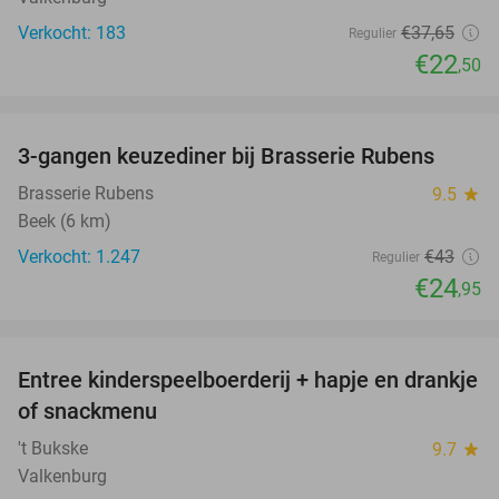
Verkocht: 183
€37
,65
Regulier
€22
,50
favorite_border
3-gangen keuzediner bij Brasserie Rubens
42%
Brasserie Rubens
9.5
star
Beek (6 km)
Verkocht: 1.247
€43
Regulier
€24
,95
favorite_border
Entree kinderspeelboerderij + hapje en drankje
24%
of snackmenu
't Bukske
9.7
star
Valkenburg