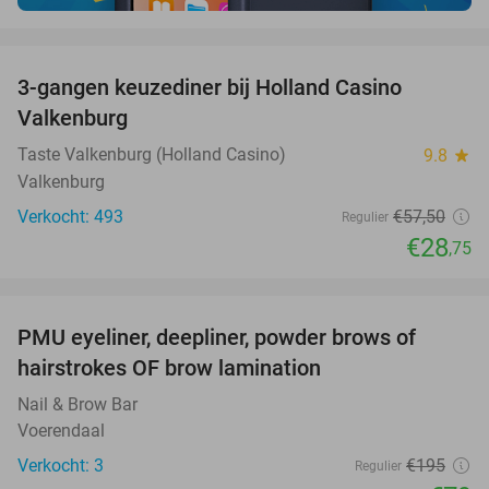
favorite_border
3-gangen keuzediner bij Holland Casino
50%
Valkenburg
Taste Valkenburg (Holland Casino)
9.8
star
Valkenburg
Verkocht: 493
€57
,50
Regulier
€28
,75
favorite_border
PMU eyeliner, deepliner, powder brows of
59%
hairstrokes OF brow lamination
Nail & Brow Bar
Voerendaal
Verkocht: 3
€195
Regulier