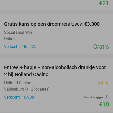
€21
favorite_border
Gratis kans op een droomreis t.w.v. €3.000
Social Deal Win
Online
Gratis
Verkocht: 186.225
favorite_border
Entree + hapje + non-alcoholisch drankje voor
52%
2 bij Holland Casino
Holland Casino
9.6
star
Valkenburg (+12 locaties)
Verkocht: 10.908
€21
Regulier
€10
favorite_border