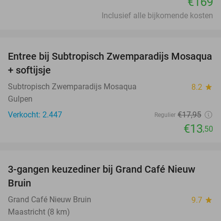
€169
Inclusief alle bijkomende kosten
favorite_border
Entree bij Subtropisch Zwemparadijs Mosaqua
25%
+ softijsje
Subtropisch Zwemparadijs Mosaqua
8.2
star
Gulpen
Verkocht: 2.447
€17
,95
Regulier
€13
,50
favorite_border
3-gangen keuzediner bij Grand Café Nieuw
41%
Bruin
Grand Café Nieuw Bruin
9.7
star
Maastricht (8 km)