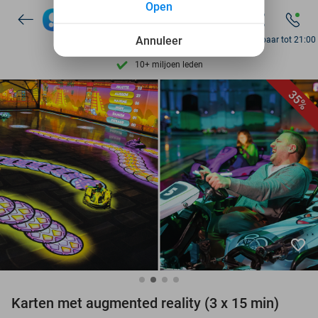
Open
Ontdek 15.000+ deals
7 dagen per week beschikbaar
Annuleer
Bereikbaar tot 21:00
10+ miljoen leden
9,4
op basis van
206.187 reviews
35%
Ontdek 15.000+ deals
7 dagen per week beschikbaar
10+ miljoen leden
favorite_border
Karten met augmented reality (3 x 15 min)