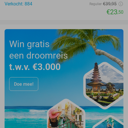
Verkocht: 884
€39
,95
Regulier
€23
,50
Win gratis
een droomreis
t.w.v. €3.000
Doe mee!