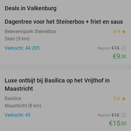
favorite_border
Deals in Valkenburg
Dagentree voor het Steinerbos + friet en saus
37%
Belevenispark Steinerbos
8.9
star
Stein (9 km)
Verkocht: 44.295
€15
Regulier
€9
,50
favorite_border
Luxe ontbijt bij Basilica op het Vrijthof in
14%
NEW
Maastricht
TODAY
Basilica
9.8
star
Maastricht (8 km)
Verkocht: 45
€18
Regulier
€15
,50