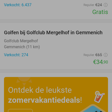
Verkocht: 6.437
€24
Regulier
Gratis
favorite_border
Golfen bij Golfclub Mergelhof in Gemmenich
46%
Golfclub Mergelhof
Gemmenich (11 km)
Verkocht: 274
€65
Regulier
€34
,90
Ontdek de leukste
zomervakantiedeals
!