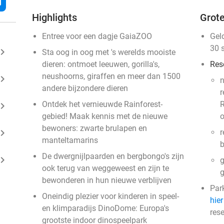
l
Highlights
Grote
Entree voor een dagje GaiaZOO
Gel
30 
ard_arrow_right
Sta oog in oog met 's werelds mooiste
dieren: ontmoet leeuwen, gorilla's,
Res
neushoorns, giraffen en meer dan 1500
ard_arrow_right
n
andere bijzondere dieren
r
Ontdek het vernieuwde Rainforest-
R
ard_arrow_right
gebied! Maak kennis met de nieuwe
o
bewoners: zwarte brulapen en
ard_arrow_right
r
manteltamarins
b
De dwergnijlpaarden en bergbongo's zijn
ard_arrow_right
g
ook terug van weggeweest en zijn te
g
bewonderen in hun nieuwe verblijven
Park
Oneindig plezier voor kinderen in speel-
hier
en klimparadijs DinoDome: Europa's
rese
grootste indoor dinospeelpark