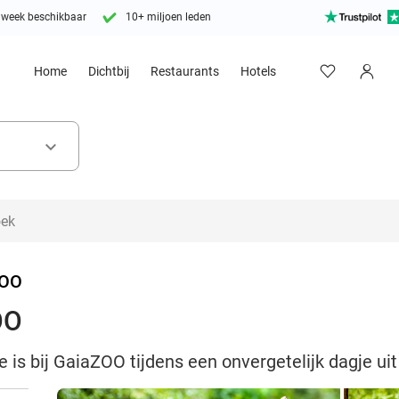
 week beschikbaar
10+ miljoen leden
Home
Dichtbij
Restaurants
Hotels
keyboard_arrow_down
ZOO
OO
 is bij GaiaZOO tijdens een onvergetelijk dagje uit