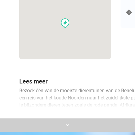
events
Lees meer
Bezoek één van de mooiste dierentuinen van de Benel
een reis van het koude Noorden naar het zuidelijkste 
je bijzondere dieren tegen zoals de rode panda, Afrika
1500 andere interessante dieren.
keyboard_arrow_down
Natuurlijk kan je ook even bijkomen in één van de ve
dag vol spanning en avontuur!