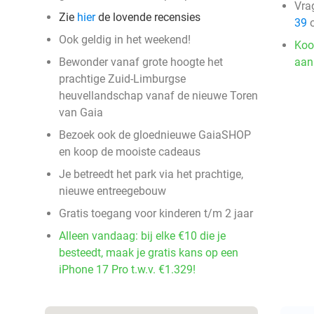
Vra
Zie
hier
de lovende recensies
39
o
Ook geldig in het weekend!
Koo
Bewonder vanaf grote hoogte het
aan
prachtige Zuid-Limburgse
heuvellandschap vanaf de nieuwe Toren
van Gaia
Bezoek ook de gloednieuwe GaiaSHOP
en koop de mooiste cadeaus
Je betreedt het park via het prachtige,
nieuwe entreegebouw
Gratis toegang voor kinderen t/m 2 jaar
Alleen vandaag: bij elke €10 die je
besteedt, maak je gratis kans op een
iPhone 17 Pro t.w.v. €1.329!