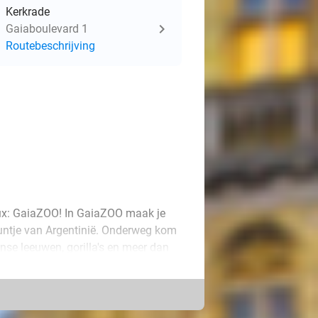
Kerkrade
Gaiaboulevard 1
Routebeschrijving
ux: GaiaZOO! In GaiaZOO maak je
puntje van Argentinië. Onderweg kom
anse leeuwen, gorilla's en meer dan
le eetgelegenheden. Gegarandeerd een