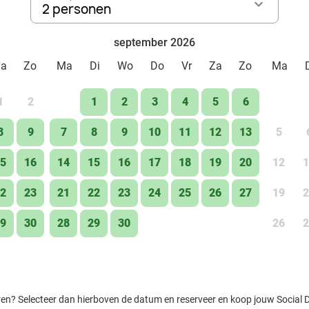
2 personen
september 2026
Za
Zo
Ma
Di
Wo
Do
Vr
Za
Zo
Ma
1
2
1
2
3
4
5
6
8
9
7
8
9
10
11
12
13
5
5
16
14
15
16
17
18
19
20
12
1
2
23
21
22
23
24
25
26
27
19
2
9
30
28
29
30
26
2
ren? Selecteer dan hierboven de datum en reserveer en koop jouw Social Dea