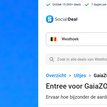
Ontdek 15.000+ deals
7 dagen per
Westhoek
Overzicht
>
Uitjes
>
Gaia
Entree voor GaiaZ
Ervaar hoe bijzonder de aarde