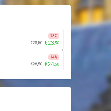
18%
€23
€28
,50
,50
14%
€24
€28
,50
,50