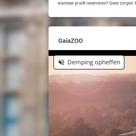
wanneer je wilt reserveren? Geen zorgen: 
GaiaZOO
Demping opheffen
volume_off