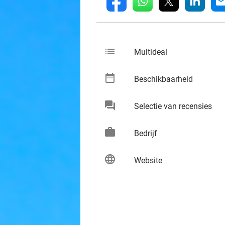
whatsapp
linkedin
fb
mai
list
keybo
Multideal
date_range
keybo
Beschikbaarheid
chat
keybo
Selectie van recensies
work
keybo
Bedrijf
language
keybo
Website