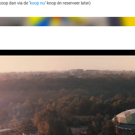
koop dan via de ‘
koop nu
’-knop én reserveer later)