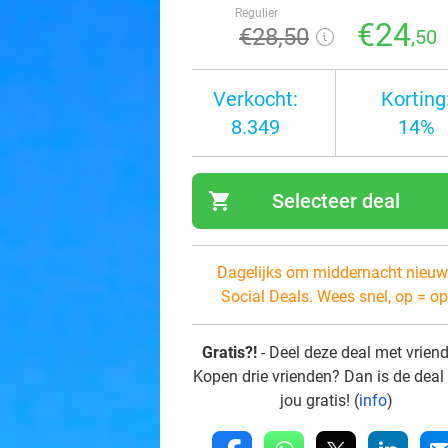
Regulier
€24
€28
,50
,50
Verkocht:
Korting
8.349
14%
shopping_cart
Selecteer deal
navi
Dagelijks om middernacht nieuw
Social Deals. Wees snel, op = op
Gratis?!
- Deel deze deal met vrien
Kopen drie vrienden? Dan is de deal
jou gratis! (
info
)