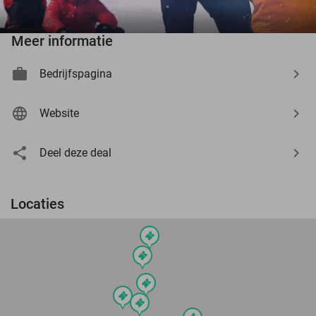
Meer informatie
Bedrijfspagina
Website
Deel deze deal
Locaties
events
events
events
events
events