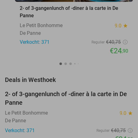
2- of 3-gangenlunch of -diner à la carte in De
Panne
Le Petit Bonhomme
9.0
star
De Panne
Verkocht: 371
€40
,75
Regulier
€24
,90
favorite_border
Deals in Westhoek
2- of 3-gangenlunch of -diner à la carte in De
39%
Panne
Le Petit Bonhomme
9.0
star
De Panne
Verkocht: 371
€40
,75
Regulier