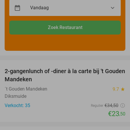
Zoek Restaurant
favorite_border
2-gangenlunch of -diner à la carte bij 't Gouden
32%
Mandeken
´t Gouden Mandeken
9.7
star
Diksmuide
Verkocht: 35
€34
,50
Regulier
€23
,50
favorite_border