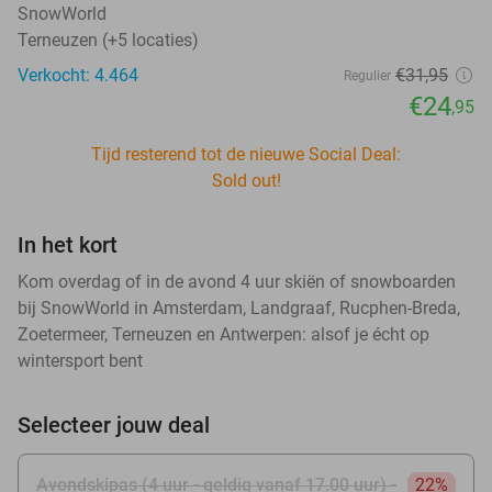
SnowWorld
Terneuzen (+5 locaties)
Verkocht: 4.464
€31
,95
Regulier
€24
,95
Tijd resterend tot de nieuwe Social Deal:
Sold out!
In het kort
Kom overdag of in de avond 4 uur skiën of snowboarden
bij SnowWorld in Amsterdam, Landgraaf, Rucphen-Breda,
Zoetermeer, Terneuzen en Antwerpen: alsof je écht op
wintersport bent
Selecteer jouw deal
Avondskipas (4 uur - geldig vanaf 17.00 uur) -
22%