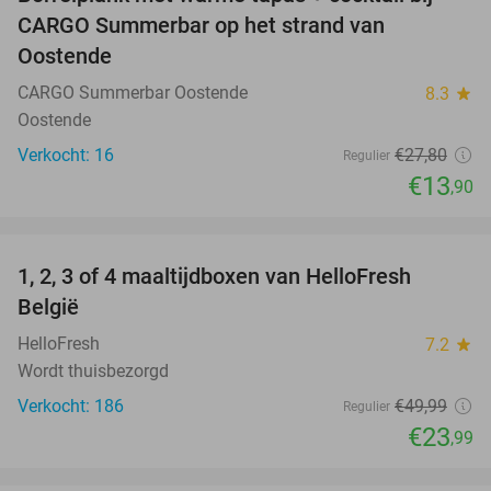
50%
CARGO Summerbar op het strand van
Oostende
CARGO Summerbar Oostende
8.3
star
Oostende
Verkocht: 16
€27
,80
Regulier
€13
,90
favorite_border
1, 2, 3 of 4 maaltijdboxen van HelloFresh
52%
België
HelloFresh
7.2
star
Wordt thuisbezorgd
Verkocht: 186
€49
,99
Regulier
€23
,99
favorite_border