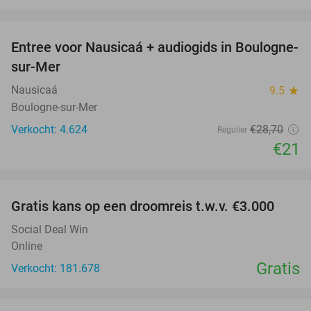
favorite_border
Entree voor Nausicaá + audiogids in Boulogne-
27%
sur-Mer
Nausicaá
9.5
star
Boulogne-sur-Mer
Verkocht: 4.624
€28
,70
Regulier
€21
favorite_border
Gratis kans op een droomreis t.w.v. €3.000
Social Deal Win
Online
Gratis
Verkocht: 181.678
favorite_border