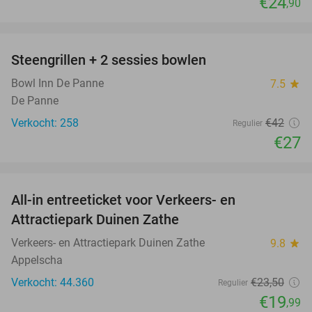
€24
,90
favorite_border
Steengrillen + 2 sessies bowlen
36%
Bowl Inn De Panne
7.5
star
De Panne
Verkocht: 258
€42
Regulier
€27
favorite_border
All-in entreeticket voor Verkeers- en
15%
Attractiepark Duinen Zathe
Verkeers- en Attractiepark Duinen Zathe
9.8
star
Appelscha
Verkocht: 44.360
€23
,50
Regulier
€19
,99