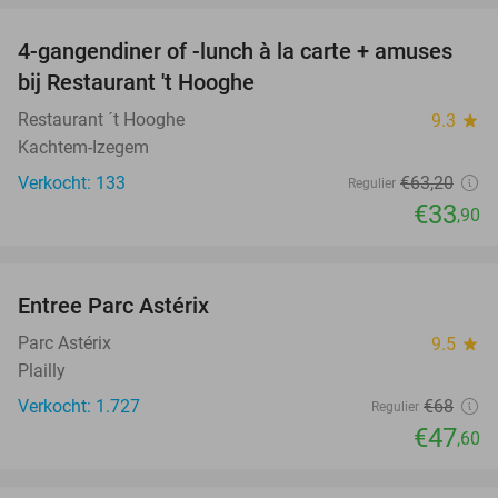
4-gangendiner of -lunch à la carte + amuses
46%
bij Restaurant 't Hooghe
Restaurant ´t Hooghe
9.3
star
Kachtem-Izegem
Verkocht: 133
€63
,20
Regulier
€33
,90
favorite_border
Entree Parc Astérix
30%
Parc Astérix
9.5
star
Plailly
Verkocht: 1.727
€68
Regulier
€47
,60