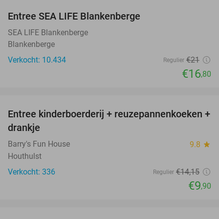
Entree SEA LIFE Blankenberge
20%
SEA LIFE Blankenberge
Blankenberge
Verkocht: 10.434
€21
Regulier
€16
,80
favorite_border
Entree kinderboerderij + reuzepannenkoeken +
30%
drankje
Barry's Fun House
9.8
star
Houthulst
Verkocht: 336
€14
,15
Regulier
€9
,90
favorite_border