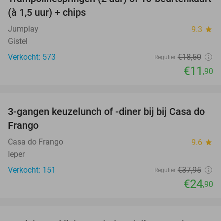
36%
(à 1,5 uur) + chips
Jumplay
9.3
star
Gistel
Verkocht: 573
€18
,50
Regulier
€11
,90
favorite_border
3-gangen keuzelunch of -diner bij bij Casa do
34%
Frango
Casa do Frango
9.6
star
Ieper
Verkocht: 151
€37
,95
Regulier
€24
,90
favorite_border