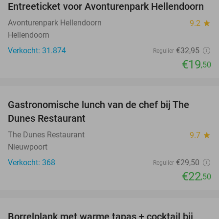
Entreeticket voor Avonturenpark Hellendoorn
41%
Avonturenpark Hellendoorn
9.2
star
Hellendoorn
Verkocht: 31.874
€32
,95
Regulier
€19
,50
favorite_border
Gastronomische lunch van de chef bij The
24%
Dunes Restaurant
The Dunes Restaurant
9.7
star
Nieuwpoort
Verkocht: 368
€29
,50
Regulier
€22
,50
favorite_border
Borrelplank met warme tapas + cocktail bij