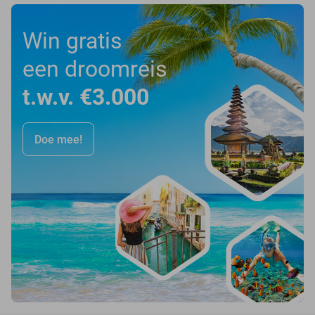
Win gratis
een droomreis
t.w.v. €3.000
Doe mee!