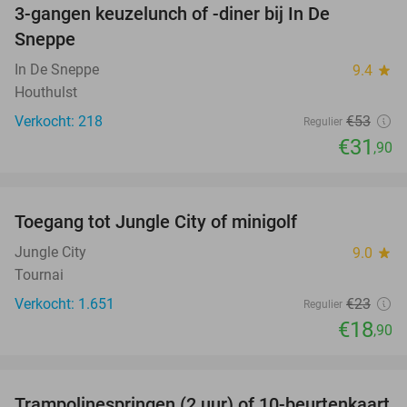
3-gangen keuzelunch of -diner bij In De
40%
Sneppe
In De Sneppe
9.4
star
Houthulst
Verkocht: 218
€53
Regulier
€31
,90
favorite_border
Toegang tot Jungle City of minigolf
18%
Jungle City
9.0
star
Tournai
Verkocht: 1.651
€23
Regulier
€18
,90
favorite_border
Trampolinespringen (2 uur) of 10-beurtenkaart