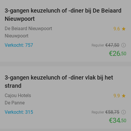
3-gangen keuzelunch of -diner bij De Beiaard
44%
Nieuwpoort
De Beiaard Nieuwpoort
9.6
star
Nieuwpoort
Verkocht: 757
€47
,50
Regulier
€26
,50
favorite_border
3-gangen keuzelunch of -diner vlak bij het
41%
strand
Cajou Hotels
9.9
star
De Panne
Verkocht: 315
€58
,75
Regulier
€34
,50
favorite_border