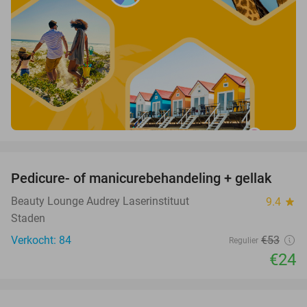
favorite_border
Pedicure- of manicurebehandeling + gellak
55%
Beauty Lounge Audrey Laserinstituut
9.4
star
Staden
Verkocht: 84
€53
Regulier
€24
favorite_border