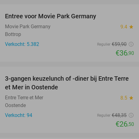
favorite_border
Entree voor Movie Park Germany
38%
Movie Park Germany
9.4
star
Bottrop
Verkocht: 5.382
€59
,90
Regulier
€36
,90
favorite_border
3-gangen keuzelunch of -diner bij Entre Terre
45%
et Mer in Oostende
Entre Terre et Mer
8.5
star
Oostende
Verkocht: 94
€48
,35
Regulier
€26
,50
favorite_border