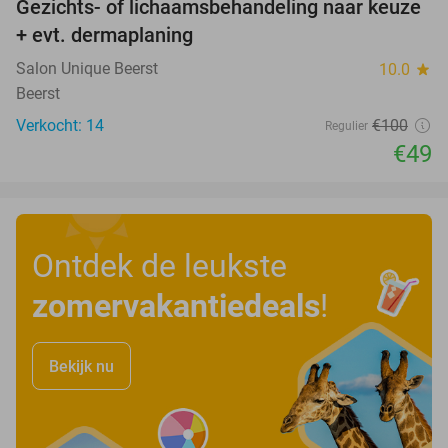
Gezichts- of lichaamsbehandeling naar keuze
51%
+ evt. dermaplaning
Salon Unique Beerst
10.0
star
Beerst
Verkocht: 14
€100
Regulier
€49
Ontdek de leukste
zomervakantiedeals
!
Bekijk nu