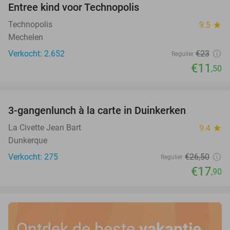
Entree kind voor Technopolis
50%
Technopolis
9.5
star
Mechelen
Verkocht: 2.652
€23
Regulier
€11
,50
favorite_border
3-gangenlunch à la carte in Duinkerken
32%
La Civette Jean Bart
9.4
star
Dunkerque
Verkocht: 275
€26
,50
Regulier
€17
,90
Ontdek de beste
vakantie