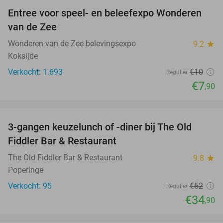
Entree voor speel- en beleefexpo Wonderen
21%
van de Zee
Wonderen van de Zee belevingsexpo
9.2
star
Koksijde
Verkocht: 1.693
€10
Regulier
€7
,90
favorite_border
3-gangen keuzelunch of -diner bij The Old
33%
Fiddler Bar & Restaurant
The Old Fiddler Bar & Restaurant
9.8
star
Poperinge
Verkocht: 95
€52
Regulier
€34
,90
favorite_border