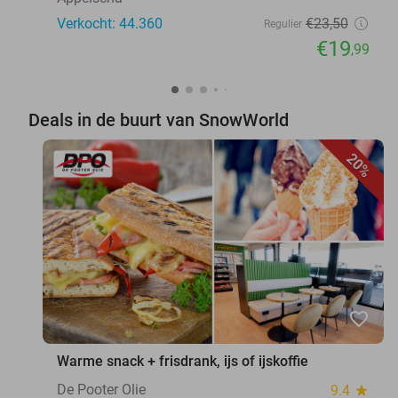
Verkocht: 44.360
€23
,50
Regulier
€19
,99
Deals in de buurt van SnowWorld
20%
favorite_border
Warme snack + frisdrank, ijs of ijskoffie
De Pooter Olie
9.4
star