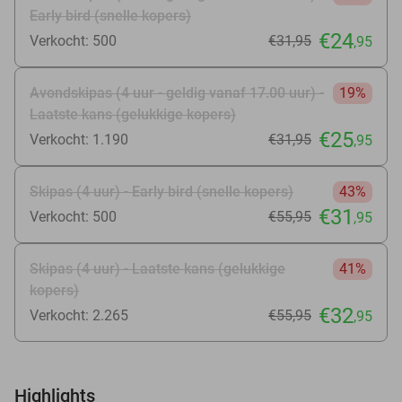
Early bird (snelle kopers)
€24
Verkocht: 500
€31
,95
,95
Avondskipas (4 uur - geldig vanaf 17.00 uur) -
19%
Laatste kans (gelukkige kopers)
€25
Verkocht: 1.190
€31
,95
,95
Skipas (4 uur) - Early bird (snelle kopers)
43%
€31
Verkocht: 500
€55
,95
,95
Skipas (4 uur) - Laatste kans (gelukkige
41%
kopers)
€32
Verkocht: 2.265
€55
,95
,95
Highlights