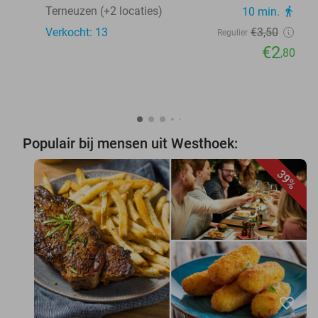
Terneuzen (+2 locaties)
10 min.
directions_walk
Verkocht: 13
€3
,50
Regulier
€2
,80
Populair bij mensen uit Westhoek:
39%
favorite_border