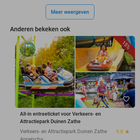
Meer weergeven
Anderen bekeken ook
15%
favorite_border
All-in entreeticket voor Verkeers- en
Attractiepark Duinen Zathe
Verkeers- en Attractiepark Duinen Zathe
9.8
star
Appelscha