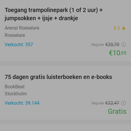
Toegang trampolinepark (1 of 2 uur) +
47%
jumpsokken + ijsje + drankje
Arenal Roeselare
9.5
star
Roeselare
Verkocht: 357
€20
,70
Regulier
€10
,95
favorite_border
100%
75 dagen gratis luisterboeken en e-books
BookBeat
Stockholm
Verkocht: 39.144
€22
,47
Regulier
Gratis
favorite_border