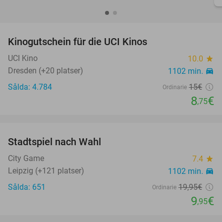
favorite_border
Kinogutschein für die UCI Kinos
42%
UCI Kino
10.0
star
Dresden (+20 platser)
1102 min.
directions_car
Sålda: 4.784
15€
Ordinarie
8
€
,75
favorite_border
Stadtspiel nach Wahl
50%
City Game
7.4
star
Leipzig (+121 platser)
1102 min.
directions_car
Sålda: 651
19
,95
€
Ordinarie
9
€
,95
favorite_border