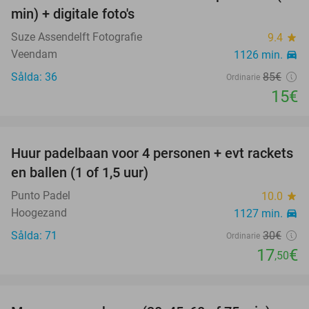
min) + digitale foto's
Suze Assendelft Fotografie
9.4
star
Veendam
1126 min.
directions_car
Sålda: 36
85€
Ordinarie
15€
favorite_border
Huur padelbaan voor 4 personen + evt rackets
42%
en ballen (1 of 1,5 uur)
Punto Padel
10.0
star
Hoogezand
1127 min.
directions_car
Sålda: 71
30€
Ordinarie
17
€
,50
favorite_border