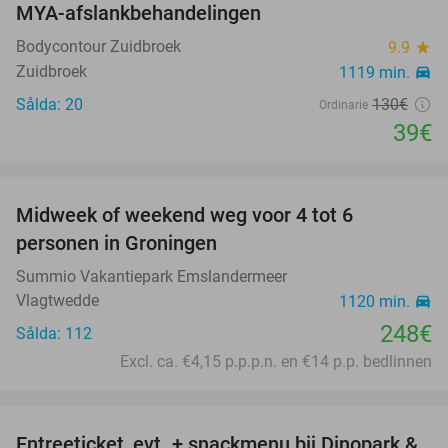
MYA-afslankbehandelingen
70%
Bodycontour Zuidbroek
9.9
star
Zuidbroek
1119 min.
directions_car
Sålda: 20
130€
Ordinarie
39€
favorite_border
Midweek of weekend weg voor 4 tot 6
personen in Groningen
Summio Vakantiepark Emslandermeer
Vlagtwedde
1120 min.
directions_car
248€
Sålda: 112
Excl. ca. €4,15 p.p.p.n. en €14 p.p. bedlinnen
favorite_border
Entreeticket, evt. + snackmenu bij Dinopark &