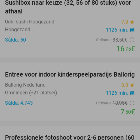
Sushibox naar keuze (32, 56 of 80 stuks) voor
50%
afhaal
Uchi sushi Hoogezand
7.9
star
Hoogezand
1126 min.
directions_car
Sålda: 60
33
,50
€
Ordinarie
16
€
,75
favorite_border
Entree voor indoor kinderspeelparadijs Ballorig
32%
Ballorig Nederland
8.8
star
Groningen (+21 platser)
1126 min.
directions_car
Sålda: 4.743
10
,95
€
Ordinarie
7
€
,50
favorite_border
Professionele fotoshoot voor 2-6 personen (60
82%