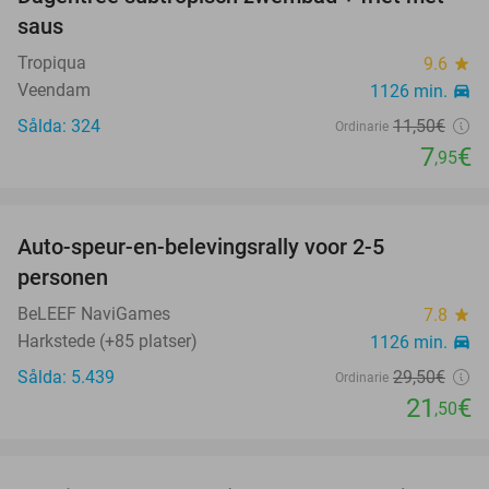
31%
NY
saus
IDAG
Tropiqua
9.6
star
Veendam
1126 min.
directions_car
Sålda: 324
11
,50
€
Ordinarie
7
€
,95
favorite_border
Auto-speur-en-belevingsrally voor 2-5
27%
personen
BeLEEF NaviGames
7.8
star
Harkstede (+85 platser)
1126 min.
directions_car
Sålda: 5.439
29
,50
€
Ordinarie
21
€
,50
favorite_border