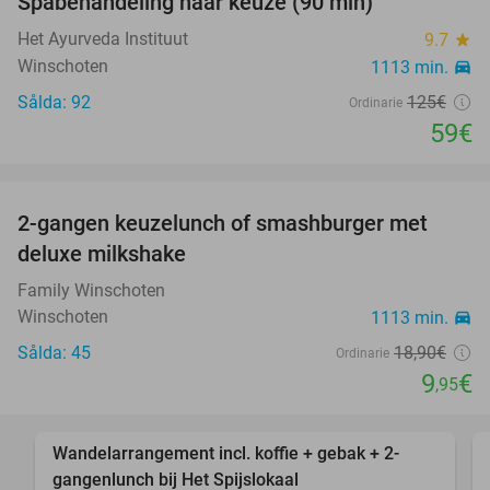
Spabehandeling naar keuze (90 min)
53%
Het Ayurveda Instituut
9.7
star
Winschoten
1113 min.
directions_car
Sålda: 92
125€
Ordinarie
59€
favorite_border
2-gangen keuzelunch of smashburger met
47%
deluxe milkshake
Family Winschoten
Winschoten
1113 min.
directions_car
Sålda: 45
18
,90
€
Ordinarie
9
€
,95
favorite_border
Wandelarrangement incl. koffie + gebak + 2-
45%
gangenlunch bij Het Spijslokaal