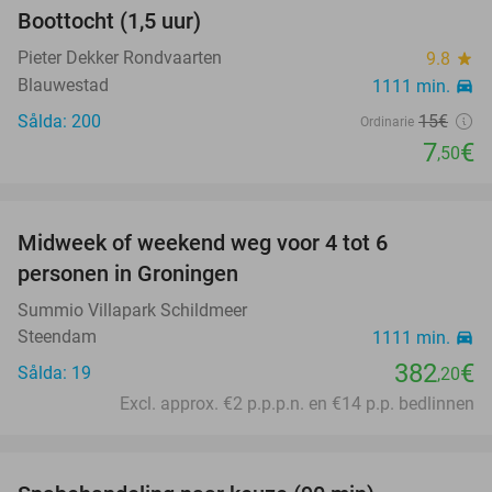
Boottocht (1,5 uur)
50%
Pieter Dekker Rondvaarten
9.8
star
Blauwestad
1111 min.
directions_car
Sålda: 200
15€
Ordinarie
7
€
,50
favorite_border
Midweek of weekend weg voor 4 tot 6
personen in Groningen
Summio Villapark Schildmeer
Steendam
1111 min.
directions_car
382
€
Sålda: 19
,20
Excl. approx. €2 p.p.p.n. en €14 p.p. bedlinnen
favorite_border