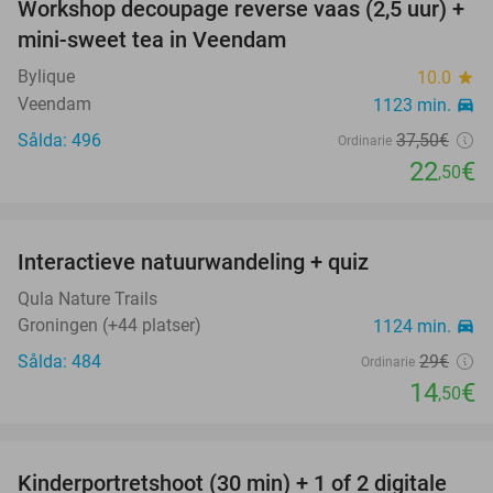
Workshop decoupage reverse vaas (2,5 uur) +
40%
mini-sweet tea in Veendam
Bylique
10.0
star
Veendam
1123 min.
directions_car
Sålda: 496
37
,50
€
Ordinarie
22
€
,50
favorite_border
Interactieve natuurwandeling + quiz
50%
Qula Nature Trails
Groningen (+44 platser)
1124 min.
directions_car
Sålda: 484
29€
Ordinarie
14
€
,50
favorite_border
Kinderportretshoot (30 min) + 1 of 2 digitale
79%