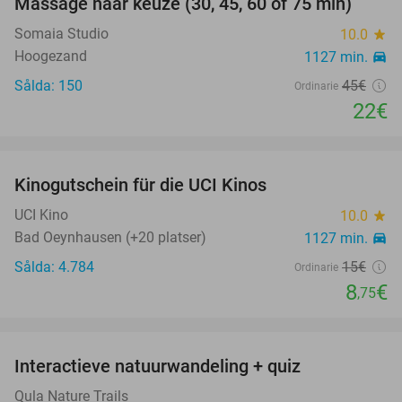
Massage naar keuze (30, 45, 60 of 75 min)
51%
SLUTSÅLD
Somaia Studio
10.0
star
Hoogezand
1127 min.
directions_car
Sålda: 150
45€
Ordinarie
22€
favorite_border
Kinogutschein für die UCI Kinos
42%
UCI Kino
10.0
star
Bad Oeynhausen (+20 platser)
1127 min.
directions_car
Sålda: 4.784
15€
Ordinarie
8
€
,75
favorite_border
Interactieve natuurwandeling + quiz
50%
Qula Nature Trails