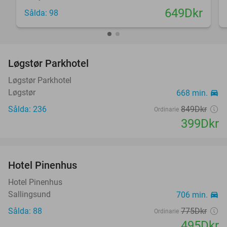
649Dkr
Sålda: 98
favorite_border
Løgstør Parkhotel
53%
Løgstør Parkhotel
Løgstør
668 min.
directions_car
Sålda: 236
849Dkr
Ordinarie
399Dkr
favorite_border
Hotel Pinenhus
36%
Hotel Pinenhus
Sallingsund
706 min.
directions_car
Sålda: 88
775Dkr
Ordinarie
495Dkr