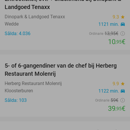
22%
Landgoed Tenaxx
Dinopark & Landgoed Tenaxx
9.3
star
Wedde
1121 min.
directions_car
Sålda: 4.036
13
,95
€
Ordinarie
10
€
,95
favorite_border
5- of 6-gangendiner van de chef bij Herberg
32%
Restaurant Molenrij
Herberg Restaurant Molenrij
9.9
star
Kloosterburen
1122 min.
directions_car
Sålda: 103
59€
Ordinarie
39
€
,95
favorite_border