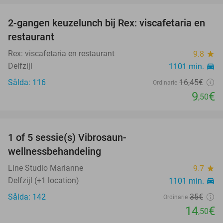
2-gangen keuzelunch bij Rex: viscafetaria en
42%
restaurant
Rex: viscafetaria en restaurant
9.8
star
Delfzijl
1101 min.
directions_car
Sålda: 116
16
,45
€
Ordinarie
9
€
,50
favorite_border
1 of 5 sessie(s) Vibrosaun-
59%
wellnessbehandeling
Line Studio Marianne
9.7
star
Delfzijl (+1 location)
1101 min.
directions_car
Sålda: 142
35€
Ordinarie
14
€
,50
favorite_border