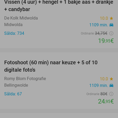
Vissen (4 uur) + hengel + 1 bakje aas + drankje
43%
+ candybar
De Kolk Midwolda
10.0
star
Midwolda
1109 min.
directions_car
Sålda: 734
34
,75
€
Ordinarie
19
€
,95
favorite_border
Fotoshoot (60 min) naar keuze + 5 of 10
69%
digitale foto's
Romy Blom Fotografie
10.0
star
Bellingwolde
1109 min.
directions_car
Sålda: 67
80€
Ordinarie
24
€
,95
favorite_border