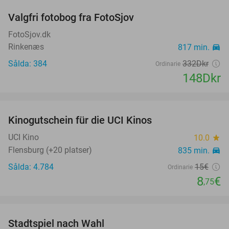
Valgfri fotobog fra FotoSjov
55%
FotoSjov.dk
Rinkenæs
817 min.
directions_car
Sålda: 384
332Dkr
Ordinarie
148Dkr
favorite_border
Kinogutschein für die UCI Kinos
42%
UCI Kino
10.0
star
Flensburg (+20 platser)
835 min.
directions_car
Sålda: 4.784
15€
Ordinarie
8
€
,75
favorite_border
Stadtspiel nach Wahl
50%