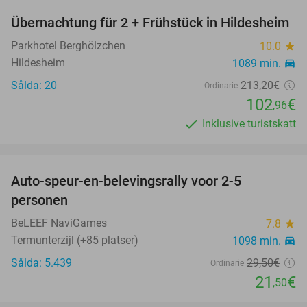
Übernachtung für 2 + Frühstück in Hildesheim
52%
Parkhotel Berghölzchen
10.0
star
Hildesheim
1089 min.
directions_car
Sålda: 20
213
,20
€
Ordinarie
102
€
,96
Inklusive turistskatt
favorite_border
Auto-speur-en-belevingsrally voor 2-5
27%
personen
BeLEEF NaviGames
7.8
star
Termunterzijl (+85 platser)
1098 min.
directions_car
Sålda: 5.439
29
,50
€
Ordinarie
21
€
,50
favorite_border