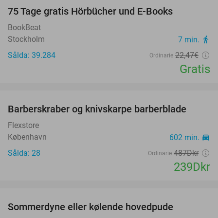
100%
75 Tage gratis Hörbücher und E-Books
BookBeat
Stockholm
7 min.
directions_walk
Sålda: 39.284
22
,47
€
Ordinarie
Gratis
favorite_border
Barberskraber og knivskarpe barberblade
51%
Flexstore
København
602 min.
directions_car
Sålda: 28
487Dkr
Ordinarie
239Dkr
favorite_border
Sommerdyne eller kølende hovedpude
38%