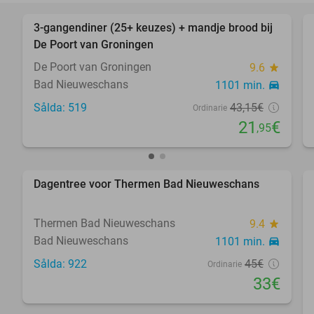
3-gangendiner (25+ keuzes) + mandje brood bij
49%
De Poort van Groningen
De Poort van Groningen
9.6
star
Bad Nieuweschans
1101 min.
directions_car
Sålda: 519
43
,15
€
Ordinarie
21
€
,95
favorite_border
Dagentree voor Thermen Bad Nieuweschans
27%
Thermen Bad Nieuweschans
9.4
star
Bad Nieuweschans
1101 min.
directions_car
Sålda: 922
45€
Ordinarie
33€