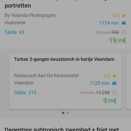
portretten
By Yolanda Photography
10.0
star
Harkstede
1124 min.
directions_car
Sålda: 43
95€
Ordinarie
19
€
,95
favorite_border
Turkse 2-gangen keuzelunch in hartje Veendam
42%
Restaurant Aan De Keukentafel
9.6
star
Veendam
1125 min.
directions_car
Sålda: 215
17
,25
€
Ordinarie
9
€
,95
favorite_border
Dagentree subtropisch zwembad + friet met