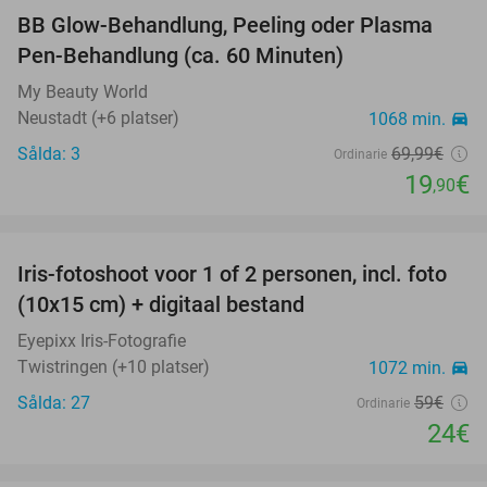
BB Glow-Behandlung, Peeling oder Plasma
72%
Pen-Behandlung (ca. 60 Minuten)
My Beauty World
Neustadt (+6 platser)
1068 min.
directions_car
Sålda: 3
69
,99
€
Ordinarie
19
€
,90
favorite_border
Iris-fotoshoot voor 1 of 2 personen, incl. foto
59%
(10x15 cm) + digitaal bestand
Eyepixx Iris-Fotografie
Twistringen (+10 platser)
1072 min.
directions_car
Sålda: 27
59€
Ordinarie
24€
favorite_border