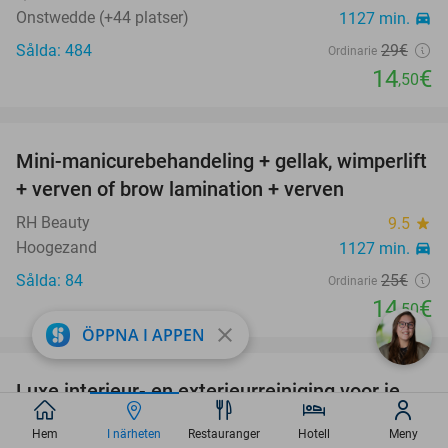
Onstwedde (+44 platser)
1127 min.
directions_car
Sålda: 484
29€
Ordinarie
14
€
,50
favorite_border
Mini-manicurebehandeling + gellak, wimperlift
42%
+ verven of brow lamination + verven
RH Beauty
9.5
star
Hoogezand
1127 min.
directions_car
Sålda: 84
25€
Ordinarie
14
€
,50
close
ÖPPNA I APPEN
favorite_border
Luxe interieur- en exterieurreiniging voor je
58%
auto
Hem
I närheten
Restauranger
Hotell
Meny