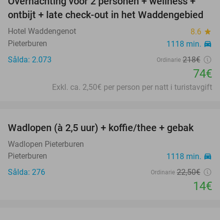
Overnachting voor 2 personen + wellness +
66%
ontbijt + late check-out in het Waddengebied
Hotel Waddengenot
8.6
star
Pieterburen
1118 min.
directions_car
Sålda: 2.073
218€
Ordinarie
74€
Exkl. ca. 2,50€ per person per natt i turistavgift
favorite_border
Wadlopen (à 2,5 uur) + koffie/thee + gebak
38%
Wadlopen Pieterburen
Pieterburen
1118 min.
directions_car
Sålda: 276
22
,50
€
Ordinarie
14€
favorite_border