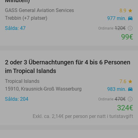
Minuten)
GASS General Aviation Services
8.9
star
Trebbin (+7 platser)
977 min.
directions_car
Sålda: 47
120€
Ordinarie
99€
favorite_border
2 oder 3 Übernachtungen für 4 bis 6 Personen
31%
im Tropical Islands
Tropical Islands
7.6
star
15910, Krausnick-Groß Wasserburg
983 min.
directions_car
Sålda: 204
470€
Ordinarie
324€
Exkl. ca. 2,14€ per person per natt i turistavgift
favorite_border