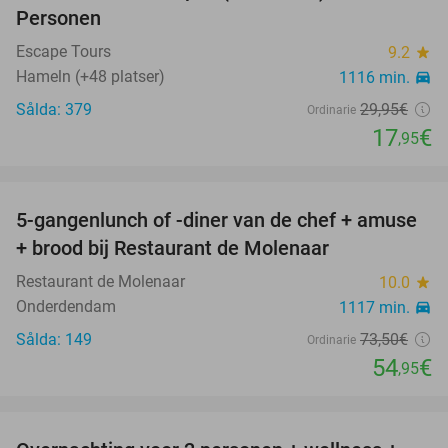
Personen
Escape Tours
9.2
star
Hameln (+48 platser)
1116 min.
directions_car
Sålda: 379
29
,95
€
Ordinarie
17
€
,95
favorite_border
5-gangenlunch of -diner van de chef + amuse
25%
+ brood bij Restaurant de Molenaar
Restaurant de Molenaar
10.0
star
Onderdendam
1117 min.
directions_car
Sålda: 149
73
,50
€
Ordinarie
54
€
,95
favorite_border