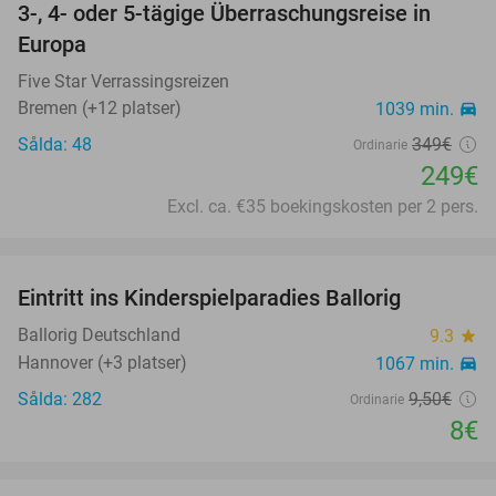
3-, 4- oder 5-tägige Überraschungsreise in
29%
Europa
Five Star Verrassingsreizen
Bremen (+12 platser)
1039 min.
directions_car
Sålda: 48
349€
Ordinarie
249€
Excl. ca. €35 boekingskosten per 2 pers.
favorite_border
Eintritt ins Kinderspielparadies Ballorig
16%
Ballorig Deutschland
9.3
star
Hannover (+3 platser)
1067 min.
directions_car
Sålda: 282
9
,50
€
Ordinarie
8€
favorite_border