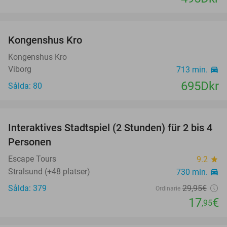
favorite_border
Kongenshus Kro
Kongenshus Kro
Viborg
713 min.
directions_car
695Dkr
Sålda: 80
favorite_border
Interaktives Stadtspiel (2 Stunden) für 2 bis 4
40%
Personen
Escape Tours
9.2
star
Stralsund (+48 platser)
730 min.
directions_car
Sålda: 379
29
,95
€
Ordinarie
17
€
,95
favorite_border