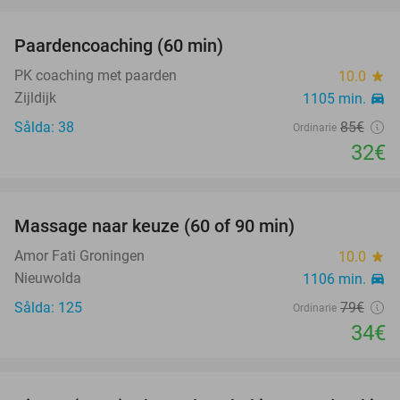
favorite_border
Paardencoaching (60 min)
62%
PK coaching met paarden
10.0
star
Zijldijk
1105 min.
directions_car
Sålda: 38
85€
Ordinarie
32€
favorite_border
Massage naar keuze (60 of 90 min)
57%
SLUTSÅLD
Amor Fati Groningen
10.0
star
Nieuwolda
1106 min.
directions_car
Sålda: 125
79€
Ordinarie
34€
favorite_border