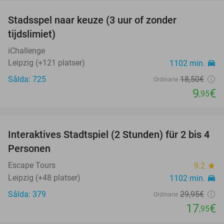
Stadsspel naar keuze (3 uur of zonder
46%
tijdslimiet)
iChallenge
Leipzig (+121 platser)
1102 min.
directions_car
Sålda: 725
18
,50
€
Ordinarie
9
€
,95
favorite_border
Interaktives Stadtspiel (2 Stunden) für 2 bis 4
40%
Personen
Escape Tours
9.2
star
Leipzig (+48 platser)
1102 min.
directions_car
Sålda: 379
29
,95
€
Ordinarie
17
€
,95