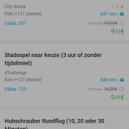
City Game
7.4
star
Kiel (+121 platser)
847 min.
directions_car
Sålda: 651
19
,95
€
Ordinarie
9
€
,95
favorite_border
Stadsspel naar keuze (3 uur of zonder
46%
tijdslimiet)
iChallenge
Kiel (+121 platser)
848 min.
directions_car
Sålda: 725
18
,50
€
Ordinarie
9
€
,95
favorite_border
Hubschrauber Rundflug (10, 20 oder 30
18%