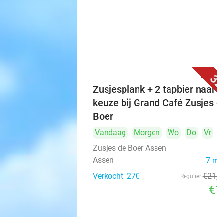
3
Zusjesplank + 2 tapbier naar
keuze bij Grand Café Zusjes
Boer
Vandaag
Morgen
Wo
Do
Vr
Zusjes de Boer Assen
Assen
7 
Verkocht: 270
€21
Regulier
€