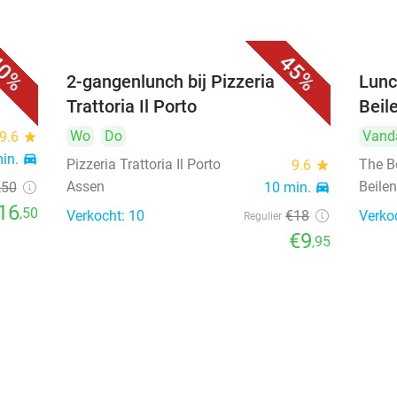
0%
45%
toria
2-gangenlunch bij Pizzeria
Lunc
Trattoria Il Porto
Beil
Wo
Do
Vand
9.6
star
min.
directions_car
Pizzeria Trattoria Il Porto
The B
9.6
star
Assen
Beile
,50
10 min.
directions_car
16
,50
Verkocht: 10
€18
Verko
Regulier
€9
,95