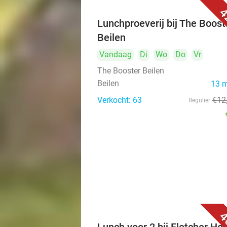
4
Lunchproeverij bij The Boost
Beilen
Vandaag
Di
Wo
Do
Vr
The Booster Beilen
Beilen
13 
Verkocht: 63
€12
Regulier
4