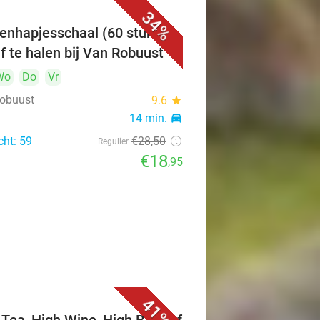
34%
enhapjesschaal (60 stuks)
f te halen bij Van Robuust
Wo
Do
Vr
obuust
9.6
star
n
14 min.
directions_car
cht: 59
€28
,50
Regulier
€18
,95
41%