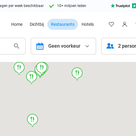
agen per week beschikbaar
10+ miljoen leden
Home
Dichtbij
Restaurants
Hotels
calendar
Geen voorkeur
2 perso
food
food
food
food
food
food
food
food
food