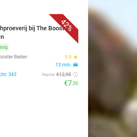
42%
hproeverij bij The Booster
en
aag
ooster Beilen
9.8
star
n
13 min.
directions_car
cht: 343
€12
,95
Regulier
€7
,50