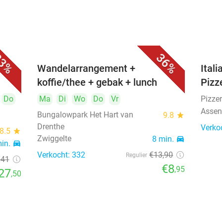
3%
36%
Wandelarrangement +
Ital
koffie/thee + gebak + lunch
Pizze
Do
Ma
Di
Wo
Do
Vr
Pizzer
Asse
Bungalowpark Het Hart van
9.8
star
Drenthe
Verko
8.5
star
Zwiggelte
8 min.
directions_car
min.
directions_car
Verkocht: 332
€13
,90
Regulier
€41
€8
,95
27
,50