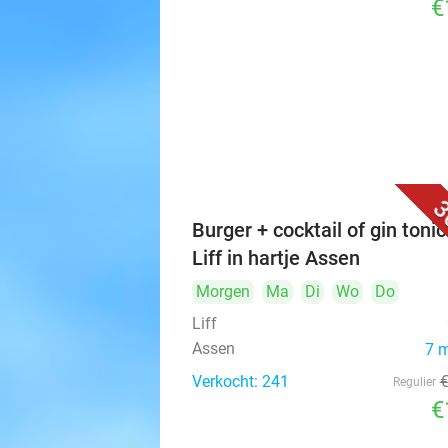
€
3
Burger + cocktail of gin tonic 
Liff in hartje Assen
Morgen
Ma
Di
Wo
Do
Liff
Assen
7 
Verkocht: 241
Regulier
€