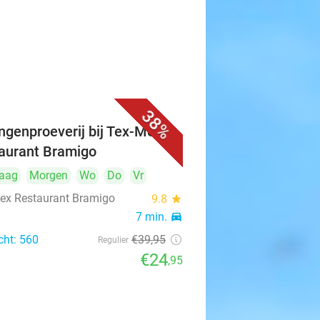
38%
ngenproeverij bij Tex-Mex
aurant Bramigo
aag
Morgen
Wo
Do
Vr
ex Restaurant Bramigo
9.8
star
n
7 min.
directions_car
cht: 560
€39
,95
Regulier
€24
,95