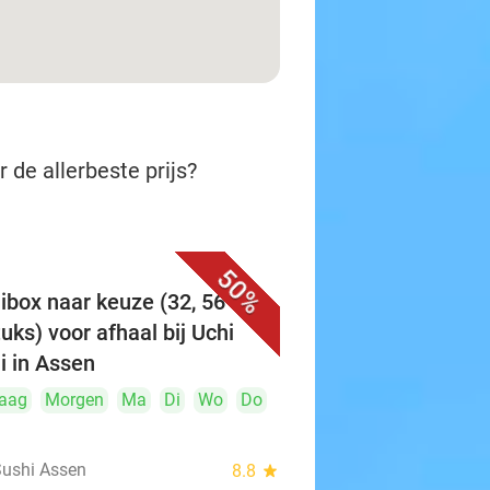
 de allerbeste prijs?
50%
ibox naar keuze (32, 56 of
tuks) voor afhaal bij Uchi
i in Assen
aag
Morgen
Ma
Di
Wo
Do
Sushi Assen
8.8
star