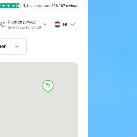
9,4
op basis van
206.187 reviews
Klantenservice
NL
Bereikbaar tot 21:00
nen
food