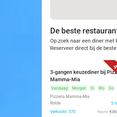
De beste restauran
Op zoek naar een diner met ko
Reserveer direct bij de beste
4
3-gangen keuzediner bij Pizz
Mamma-Mia
Vandaag
Morgen
Di
Wo
Do
Pizzeria Mamma-Mia
Rolde
5 
Verkocht: 370
€30
Regulier