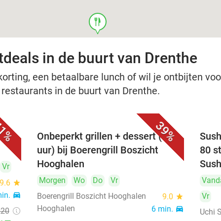
food
tdeals in de buurt van Drenthe
rting, een betaalbare lunch of wil je ontbijten voor
 restaurants in de buurt van Drenthe.
1%
39%
eria
Onbeperkt grillen + dessert (2,5
Sush
uur) bij Boerengrill Boszicht
80 s
Hooghalen
Sush
Vr
Morgen
Wo
Do
Vr
Vand
9.6
star
min.
directions_car
Boerengrill Boszicht Hooghalen
Vr
9.0
star
Hooghalen
6 min.
directions_car
,20
Uchi 