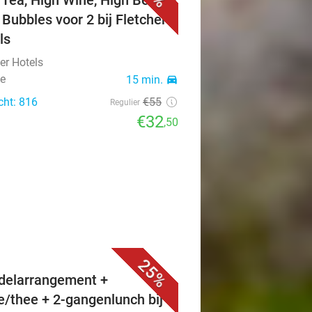
 Tea, High Wine, High Beer of
 Bubbles voor 2 bij Fletcher
ls
er Hotels
e
15 min.
directions_car
cht: 816
€55
Regulier
€32
,50
25%
elarrangement +
ie/thee + 2-gangenlunch bij