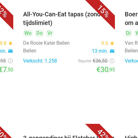
2%
15%
er
All-You-Can-Eat tapas (zonder
Boer
tijdslimiet)
om a
Wo
Do
Vr
Di
De Rooie Kater Beilen
Van R
9.8
star
9.6
star
Beilen
Beile
min.
directions_car
13 min.
directions_car
,95
Verkocht: 1.258
€36
,50
Verko
Regulier
€7
€30
,50
,95
0%
42%