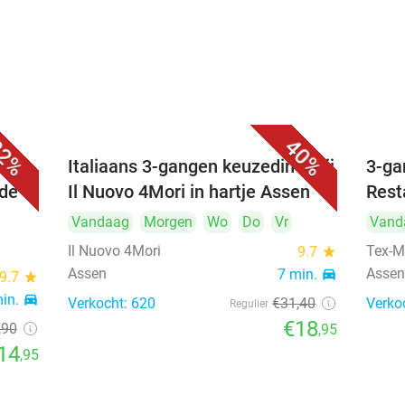
2%
40%
Italiaans 3-gangen keuzediner bij
3-ga
 de
Il Nuovo 4Mori in hartje Assen
Rest
Vandaag
Morgen
Wo
Do
Vr
Vand
Il Nuovo 4Mori
Tex-M
9.7
star
Assen
Asse
7 min.
directions_car
9.7
star
min.
directions_car
Verkocht: 620
€31
,40
Verko
Regulier
€18
,90
,95
14
,95