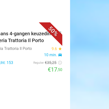
50%
iaans 4-gangen keuzediner bij
ria Trattoria Il Porto
ia Trattoria Il Porto
9.6
star
n
10 min.
directions_car
cht: 153
€35
,25
Regulier
€17
,50