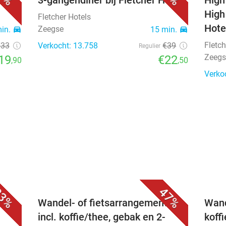
els
3-gangendiner bij Fletcher Hotels
High
High
Fletcher Hotels
Hote
Zeegse
min.
directions_car
15 min.
directions_car
Fletch
€33
Verkocht: 13.758
€39
Regulier
Zeegs
19
€22
,90
,50
Verko
3%
47%
Wandel- of fietsarrangement
Wand
incl. koffie/thee, gebak en 2-
koff