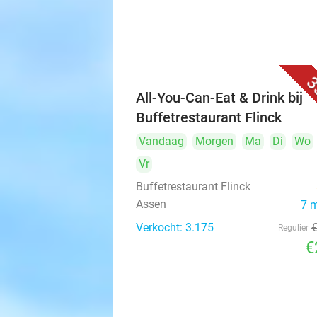
3
All-You-Can-Eat & Drink bij
Buffetrestaurant Flinck
Vandaag
Morgen
Ma
Di
Wo
Vr
Buffetrestaurant Flinck
Assen
7 
Verkocht: 3.175
Regulier
€