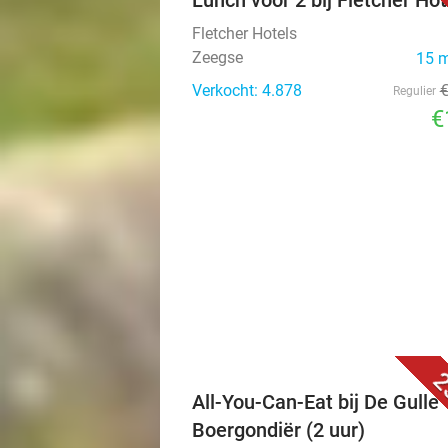
Lunch voor 2 bij Fletcher Hot
Fletcher Hotels
Zeegse
15 
Verkocht: 4.878
Regulier
€
2
All-You-Can-Eat bij De Gulle
Boergondiër (2 uur)