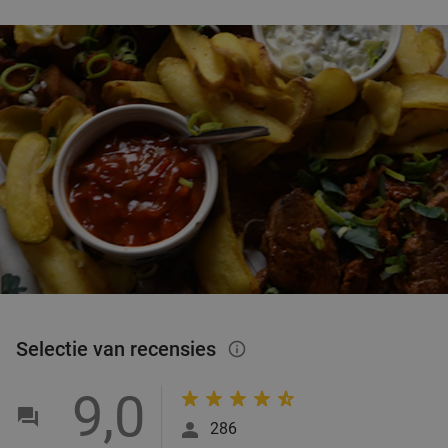
Selectie van recensies
info_outlined
9,0
286