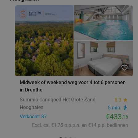
favorite_border
Midweek of weekend weg voor 4 tot 6 personen
in Drenthe
Summio Landgoed Het Grote Zand
8.3
star
Hooghalen
5 min.
directions_walk
€433
Verkocht: 87
,16
Excl. ca. €1,75 p.p.p.n. en €14 p.p. bedlinnen