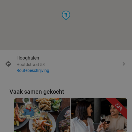
food
Hooghalen
Hoofdstraat 53
Routebeschrijving
Vaak samen gekocht
23%