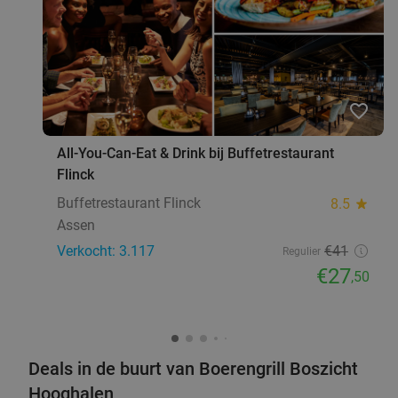
favorite_border
All-You-Can-Eat & Drink bij Buffetrestaurant
Flinck
Buffetrestaurant Flinck
8.5
star
Assen
Verkocht: 3.117
€41
Regulier
€27
,50
Deals in de buurt van Boerengrill Boszicht
Hooghalen