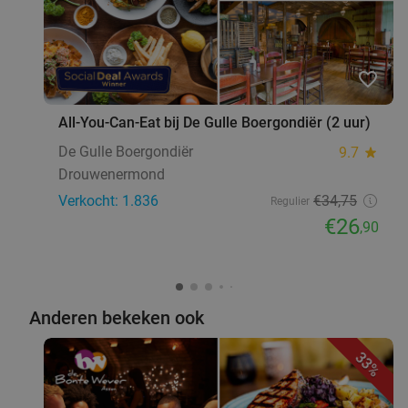
favorite_border
All-You-Can-Eat bij De Gulle Boergondiër (2 uur)
De Gulle Boergondiër
9.7
star
Drouwenermond
Verkocht: 1.836
€34
,75
Regulier
€26
,90
Anderen bekeken ook
33%