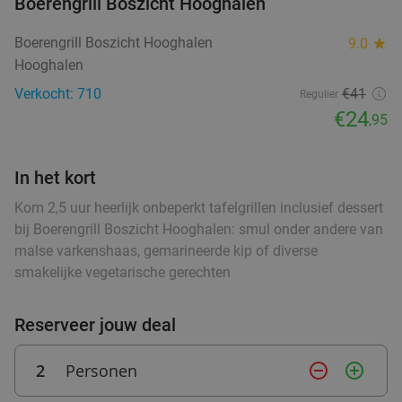
36%
Boerengrill Boszicht Hooghalen
Morgen
Zo
Wo
Do
Boerengrill Boszicht Hooghalen
9.0
star
Flanagan's
9.9
star
Hooghalen
Weerdinge
27 min.
directions_car
Verkocht: 710
€41
Regulier
Verkocht: 760
€45
,50
Regulier
€24
,95
€28
,95
In het kort
Turkse 2-gangen keuzelunch in hartje
42%
Kom 2,5 uur heerlijk onbeperkt tafelgrillen inclusief dessert
Veendam
bij Boerengrill Boszicht Hooghalen: smul onder andere van
malse varkenshaas, gemarineerde kip of diverse
Morgen
Di
Wo
Do
smakelijke vegetarische gerechten
Restaurant Aan De Keukentafel
9.6
star
Veendam
28 min.
directions_car
Reserveer jouw deal
food
Verkocht: 215
€17
,25
Regulier
€9
,95
2
Personen
remove_circle_outline
add_circle_outline