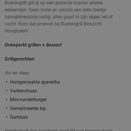
Boerengrill gril jij op een gezonde manier allerlei
lekkernijen. Geen boter en slechts een klein beetje
zonnebloemolie nodig: alles gaart in zijn eigen vet of
vocht. Kom dat proeven bij Boerengrill Boszicht
Hooghalen!
Onbeperkt grillen + dessert
Grillgerechten
Vis en vlees:
Huisgemaakte spareribs
Varkenshaas
Mini-runderburger
Gemarineerde kip
Gamba’s
Vegetarisch (op aanvraag, geef dit van tevoren door):