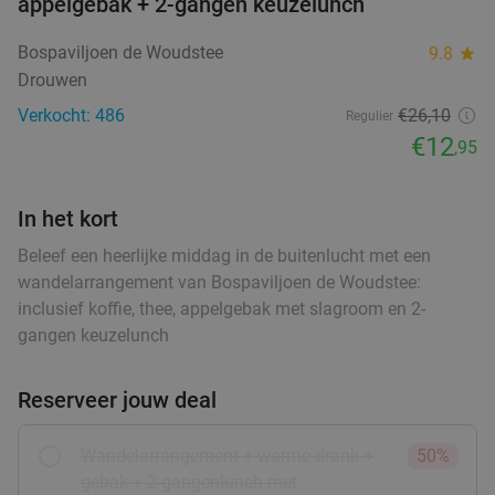
36%
appelgebak + 2-gangen keuzelunch
Vandaag
Wo
Do
Vr
Bospaviljoen de Woudstee
9.8
star
Flanagan's
9.9
star
Drouwen
Weerdinge
27 min.
directions_car
Verkocht: 486
€26
,10
Regulier
Verkocht: 772
€45
,50
Regulier
€12
,95
€28
,95
In het kort
Turkse 2-gangen keuzelunch in hartje
42%
Beleef een heerlijke middag in de buitenlucht met een
Veendam
wandelarrangement van Bospaviljoen de Woudstee:
inclusief koffie, thee, appelgebak met slagroom en 2-
Di
Wo
Do
gangen keuzelunch
Restaurant Aan De Keukentafel
9.6
star
Veendam
28 min.
directions_car
Reserveer jouw deal
food
Verkocht: 218
€17
,25
Regulier
€9
,95
Wandelarrangement + warme drank +
50%
gebak + 2-gangenlunch met