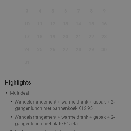
3
4
5
6
7
8
9
10
11
12
13
14
15
16
17
18
19
20
21
22
23
24
25
26
27
28
29
30
31
Highlights
Multideal:
Wandelarrangement + warme drank + gebak + 2-
gangenlunch met pannenkoek €12,95
Wandelarrangement + warme drank + gebak + 2-
gangenlunch met plate €15,95