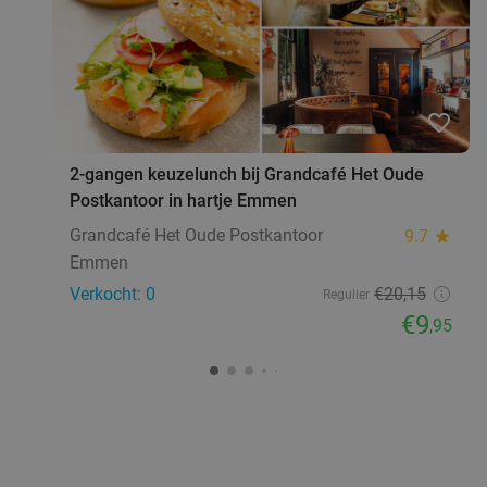
favorite_border
2-gangen keuzelunch bij Grandcafé Het Oude
Postkantoor in hartje Emmen
Grandcafé Het Oude Postkantoor
9.7
star
Emmen
Verkocht: 0
€20
,15
Regulier
€9
,95