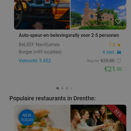
favorite_border
Auto-speur-en-belevingsrally voor 2-5 personen
BeLEEF NaviGames
7.8
star
Borger (+85 locaties)
4 min.
directions_car
Verkocht: 5.452
€29
,50
Regulier
€21
,50
Populaire restaurants in Drenthe:
51%
NEW
TODAY