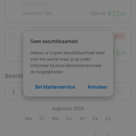
pannenkoek
€12
Verkocht: 186
€26,10
,95
Wandelarrangement + warme drank +
45%
Geen beschikbaarheid
gebak + 2-gangenlunch met plate
€15
Verkocht: 300
€28,75
Helaas, er is geen beschikbaarheid meer
,95
voor het aantal waar je op zoekt.
Informeer bij onze klantenservice naar
de mogelijkheden
Beschikbaarheid
Bel klantenservice
Annuleer
2
Personen
remove_circle_outline
add_circle_outline
augustus 2026
Ma
Di
Wo
Do
Vr
Za
Zo
1
2