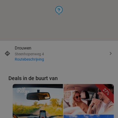
food
Drouwen
Steenhopenweg 4
Routebeschrijving
Deals in de buurt van
27%