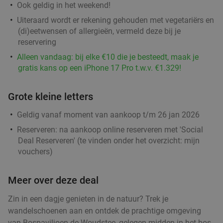
Ook geldig in het weekend!
Uiteraard wordt er rekening gehouden met vegetariërs en
(di)eetwensen of allergieën, vermeld deze bij je
reservering
Alleen vandaag: bij elke €10 die je besteedt, maak je
gratis kans op een iPhone 17 Pro t.w.v. €1.329!
Grote kleine letters
Geldig vanaf moment van aankoop t/m 26 jan 2026
Reserveren:
na aankoop online reserveren met 'Social
Deal Reserveren' (te vinden onder het overzicht:
mijn
vouchers
)
Meer over deze deal
Zin in een dagje genieten in de natuur? Trek je
wandelschoenen aan en ontdek de prachtige omgeving
van Bospaviljoen de Woudstee, gelegen midden in het bos