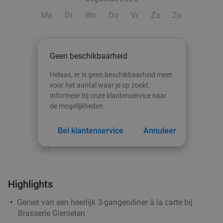
Ma
Di
Wo
Do
Vr
Za
Zo
1
2
Geen beschikbaarheid
3
4
5
6
7
8
9
Helaas, er is geen beschikbaarheid meer
10
11
12
13
14
15
16
voor het aantal waar je op zoekt.
Informeer bij onze klantenservice naar
17
18
19
20
21
22
23
de mogelijkheden
24
25
26
27
28
29
30
Bel klantenservice
Annuleer
31
Highlights
Geniet van een heerlijk 3-gangendiner à la carte bij
Brasserie Gienieten