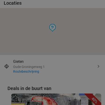
Locaties
food
Gieten
Oude Groningerweg 1
Routebeschrijving
Deals in de buurt van
40%