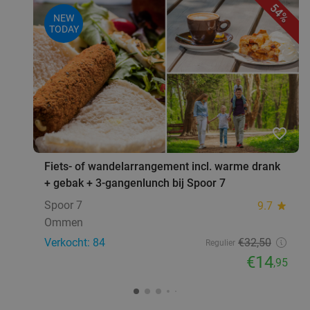
54%
NEW
TODAY
favorite_border
Fiets- of wandelarrangement incl. warme drank
+ gebak + 3-gangenlunch bij Spoor 7
Spoor 7
9.7
star
Ommen
Verkocht: 84
€32
,50
Regulier
€14
,95