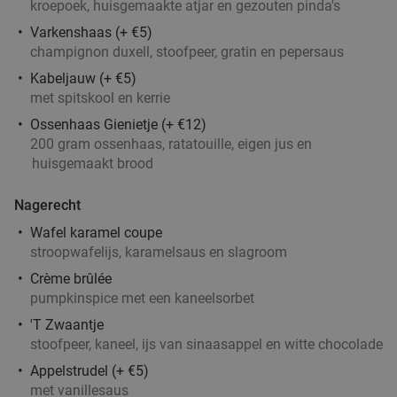
kroepoek, huisgemaakte atjar en gezouten pinda's
Varkenshaas (+ €5)
champignon duxell, stoofpeer, gratin en pepersaus
Kabeljauw (+ €5)
met spitskool en kerrie
Ossenhaas Gienietje (+ €12)
200 gram ossenhaas, ratatouille, eigen jus en
huisgemaakt brood
Nagerecht
Wafel karamel coupe
stroopwafelijs, karamelsaus en slagroom
Crème brûlée
pumpkinspice met een kaneelsorbet
'T Zwaantje
stoofpeer, kaneel, ijs van sinaasappel en witte chocolade
Appelstrudel (+ €5)
met vanillesaus