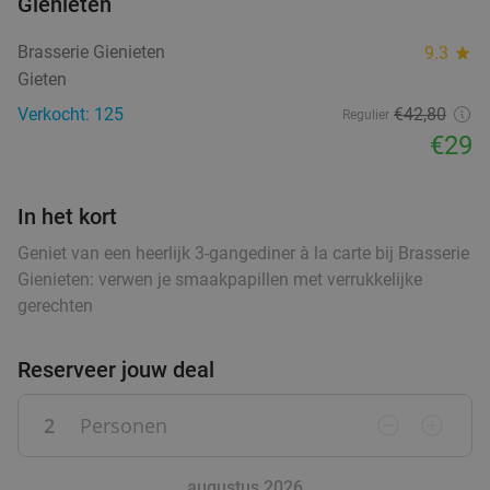
36%
Gienieten
Za
Zo
Wo
Brasserie Gienieten
9.3
star
Flanagan's
9.9
star
Gieten
Weerdinge
27 min.
directions_car
Verkocht: 125
€42
,80
Regulier
Verkocht: 757
€45
,50
Regulier
€29
€28
,95
In het kort
Turkse 2-gangen keuzelunch in hartje
42%
Geniet van een heerlijk 3-gangediner à la carte bij Brasserie
Veendam
Gienieten: verwen je smaakpapillen met verrukkelijke
gerechten
Morgen
Za
Di
Wo
Restaurant Aan De Keukentafel
9.6
star
Reserveer jouw deal
Veendam
28 min.
directions_car
food
Verkocht: 214
€17
,25
Regulier
2
Personen
remove_circle_outline
add_circle_outline
€9
,95
augustus 2026