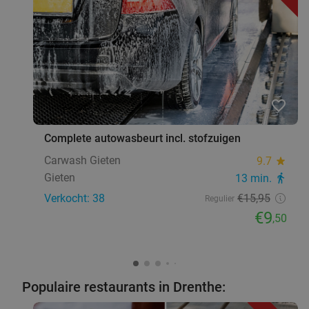
favorite_border
Complete autowasbeurt incl. stofzuigen
Carwash Gieten
9.7
star
Gieten
13 min.
directions_walk
Verkocht: 38
€15
,95
Regulier
€9
,50
Populaire restaurants in Drenthe: