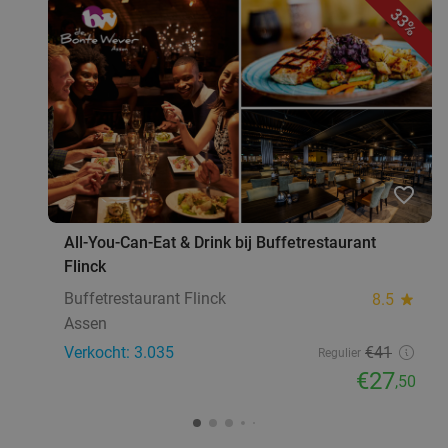
33%
favorite_border
All-You-Can-Eat & Drink bij Buffetrestaurant
Flinck
Buffetrestaurant Flinck
8.5
star
Assen
Verkocht: 3.035
€41
Regulier
€27
,50