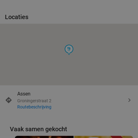
Locaties
food
Assen
Groningerstraat 2
Routebeschrijving
Vaak samen gekocht