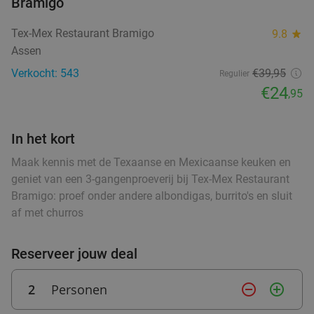
36%
Bramigo
Vandaag
Za
Zo
Wo
Tex-Mex Restaurant Bramigo
9.8
star
Flanagan's
9.9
star
Assen
Weerdinge
27 min.
directions_car
Verkocht: 543
€39,95
Regulier
Verkocht: 751
€45
,50
Regulier
€24
,95
€28
,95
In het kort
Turkse 2-gangen keuzelunch in hartje
42%
Maak kennis met de Texaanse en Mexicaanse keuken en
Veendam
geniet van een 3-gangenproeverij bij Tex-Mex Restaurant
Bramigo: proef onder andere albondigas, burrito's en sluit
Vandaag
Morgen
Za
Di
Wo
af met churros
Restaurant Aan De Keukentafel
9.6
star
Veendam
28 min.
directions_car
Reserveer jouw deal
food
Verkocht: 212
€17
,25
Regulier
€9
,95
2
Personen
remove_circle_outline
add_circle_outline