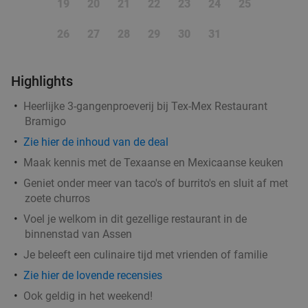
19
20
21
22
23
24
25
26
27
28
29
30
31
Highlights
Heerlijke 3-gangenproeverij bij Tex-Mex Restaurant
Bramigo
Zie hier de inhoud van de deal
Maak kennis met de Texaanse en Mexicaanse keuken
Geniet onder meer van taco's of burrito's en sluit af met
zoete churros
Voel je welkom in dit gezellige restaurant in de
binnenstad van Assen
Je beleeft een culinaire tijd met vrienden of familie
Zie hier de lovende recensies
Ook geldig in het weekend!