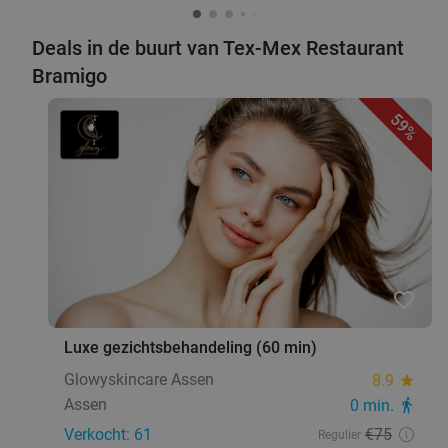
Deals in de buurt van Tex-Mex Restaurant
Bramigo
59%
favorite_border
Luxe gezichtsbehandeling (60 min)
Glowyskincare Assen
8.9
star
Assen
0 min.
directions_walk
Verkocht: 61
€75
Regulier