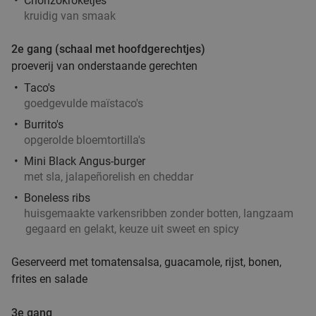
Chorizokroketjes
kruidig van smaak
2e gang (schaal met hoofdgerechtjes)
proeverij van onderstaande gerechten
Taco's
goedgevulde maïstaco's
Burrito's
opgerolde bloemtortilla's
Mini Black Angus-burger
met sla, jalapeñorelish en cheddar
Boneless ribs
huisgemaakte varkensribben zonder botten, langzaam
gegaard en gelakt, keuze uit sweet en spicy
Geserveerd met tomatensalsa, guacamole, rijst, bonen,
frites en salade
3e gang