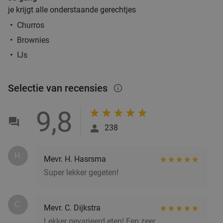
je krijgt alle onderstaande gerechtjes
Churros
Brownies
IJs
Selectie van recensies
info_outlined
9,8
238
H.
Mevr. H. Hasrsma
Super lekker gegeten!
C.
Mevr. C. Dijkstra
Lekker gevarieerd eten! Een zeer