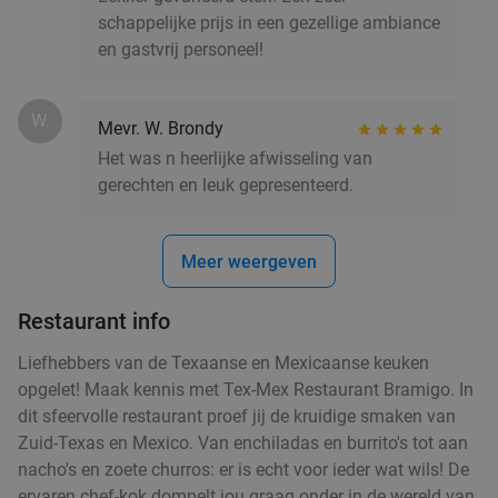
schappelijke prijs in een gezellige ambiance
en gastvrij personeel!
W.
Mevr. W. Brondy
Het was n heerlijke afwisseling van
gerechten en leuk gepresenteerd.
Meer weergeven
Restaurant info
Liefhebbers van de Texaanse en Mexicaanse keuken
opgelet! Maak kennis met Tex-Mex Restaurant Bramigo. In
dit sfeervolle restaurant proef jij de kruidige smaken van
Zuid-Texas en Mexico. Van enchiladas en burrito's tot aan
nacho's en zoete churros: er is echt voor ieder wat wils! De
ervaren chef-kok dompelt jou graag onder in de wereld van