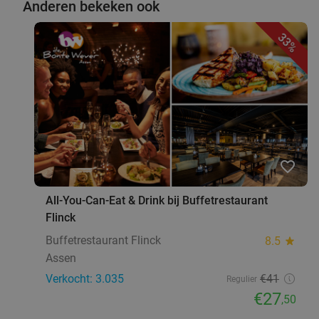
Anderen bekeken ook
33%
favorite_border
All-You-Can-Eat & Drink bij Buffetrestaurant
Flinck
Buffetrestaurant Flinck
8.5
star
Assen
Verkocht: 3.035
€41
Regulier
€27
,50