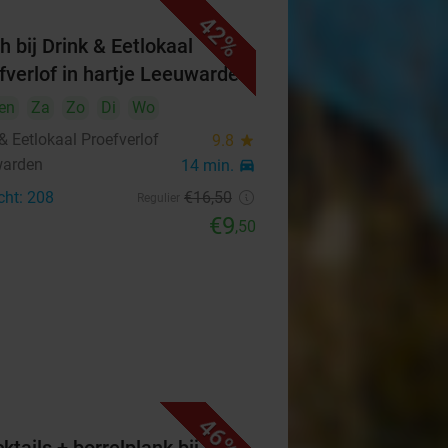
42%
h bij Drink & Eetlokaal
fverlof in hartje Leeuwarden
en
Za
Zo
Di
Wo
& Eetlokaal Proefverlof
9.8
star
warden
14 min.
directions_car
cht: 208
€16
,50
Regulier
€9
,50
46%