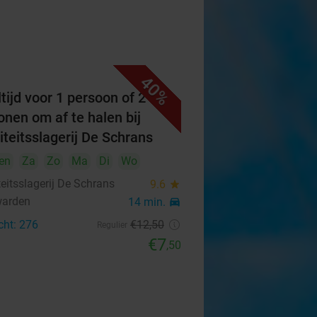
40%
tijd voor 1 persoon of 2
onen om af te halen bij
iteitsslagerij De Schrans
en
Za
Zo
Ma
Di
Wo
eitsslagerij De Schrans
9.6
star
warden
14 min.
directions_car
cht: 276
€12
,50
Regulier
€7
,50