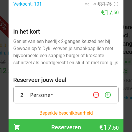
Verkocht: 101
€31,75
Regulier
€17
,50
3%
31%
+
3-gangendiner à la carte
Wand
In het kort
incl
De Kleine Wielen
9.4
star
Geniet van een heerlijk 2-gangen keuzediner bij
gang
Leeuwarden
14 min.
directions_car
0.0
star
Gewoan op 'e Dyk: verwen je smaakpapillen met
Lee
min.
directions_car
Verkocht: 544
€28
,95
Regulier
bijvoorbeeld een sappige burger of krokante
€19
Vand
,66
schnitzel als hoofdgerecht en sluit af met romig ijs
,95
12
,95
Wo
Reserveer jouw deal
De Kl
Leeu
2
Personen
remove_circle_outline
add_circle_outline
Verko
augustus 2026
Beperkte beschikbaarheid
Ma
Di
Wo
Do
Vr
Za
Zo
€17
Reserveren
,50