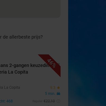
 de allerbeste prijs?
46%
iaans 2-gangen keuzediner bij
eria La Copita
ia La Copita
9.3
star
5 min.
directions_car
cht: 468
€22
,10
Regulier