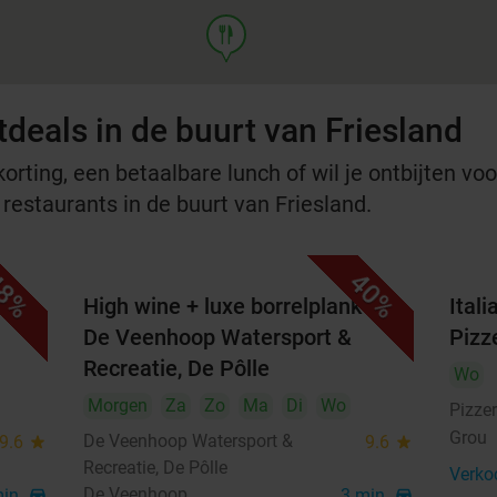
food
deals in de buurt van Friesland
rting, een betaalbare lunch of wil je ontbijten voor
 restaurants in de buurt van Friesland.
8%
40%
t
High wine + luxe borrelplank bij
Ital
De Veenhoop Watersport &
Pizz
Recreatie, De Pôlle
Wo
Morgen
Za
Zo
Ma
Di
Wo
Pizzer
Grou
De Veenhoop Watersport &
9.6
star
9.6
star
Recreatie, De Pôlle
Verko
De Veenhoop
min.
directions_car
3 min.
directions_car