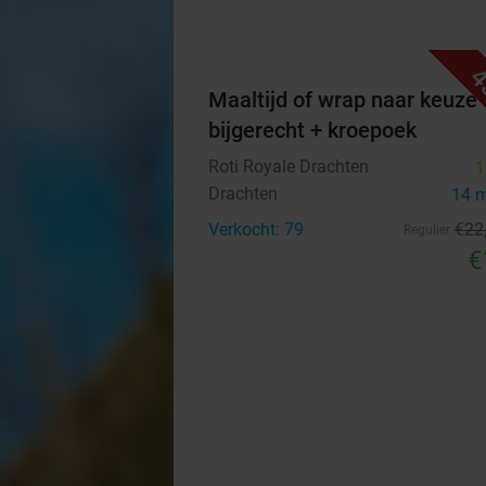
4
Maaltijd of wrap naar keuze 
bijgerecht + kroepoek
Roti Royale Drachten
1
Drachten
14 
Verkocht: 79
€22
Regulier
€