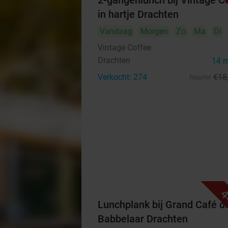
2-gangenlunch bij Vintage C
in hartje Drachten
Vandaag
Morgen
Zo
Ma
Di
Vintage Coffee
Drachten
14 
Verkocht: 274
€18
Regulier
4
Lunchplank bij Grand Café d
Babbelaar Drachten