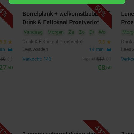
1
2
4%
50%
j
Borrelplank + welkomstbubbel bij
Lunc
3
4
5
6
7
8
9
Drink & Eetlokaal Proefverlof
Proe
10
11
12
13
14
15
16
Vandaag
Morgen
Za
Zo
Di
Wo
Morg
Drink & Eetlokaal Proefverlof
Drink 
9.8
star
9.8
star
17
18
19
20
21
22
23
Leeuwarden
Leeu
min.
directions_car
14 min.
directions_car
24
25
26
27
28
29
30
,50
Verkocht: 143
€17
Verko
Regulier
27
€8
,50
,50
31
september 2026
Ma
Di
Wo
Do
Vr
Za
Zo
1
2
3
4
5
6
7
8
9
10
11
12
13
1%
43%