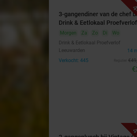
4
3-gangendiner van de chef bi
Drink & Eetlokaal Proefverlof
Morgen
Za
Zo
Di
Wo
Drink & Eetlokaal Proefverlof
Leeuwarden
14 
Verkocht: 445
€49
Regulier
€
4