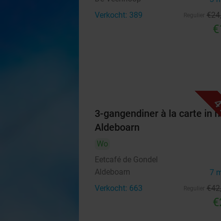
Verkocht: 389
€24
Regulier
€
4
3-gangendiner à la carte in h
Aldeboarn
Wo
Eetcafé de Gondel
Aldeboarn
7 
Verkocht: 663
€42
Regulier
€