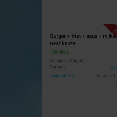
3
Burger + friet + saus + milk
naar keuze
Vandaag
Double FF Burgum
Burgum
12 
Verkocht: 175
€16
Regulier