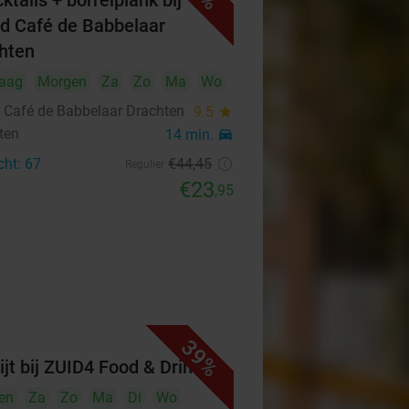
ktails + borrelplank bij
d Café de Babbelaar
hten
aag
Morgen
Za
Zo
Ma
Wo
 Café de Babbelaar Drachten
9.5
star
ten
14 min.
directions_car
cht: 67
€44
,45
Regulier
€23
,95
39%
ijt bij ZUID4 Food & Drinks
en
Za
Zo
Ma
Di
Wo