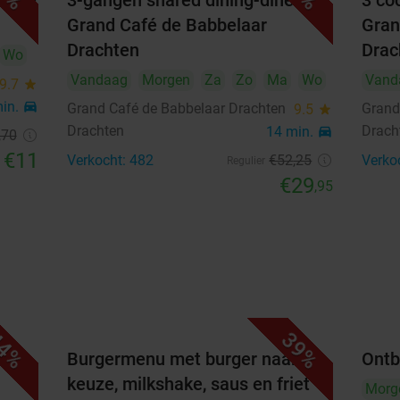
offee
3-gangen shared dining-diner bij
3 coc
14
15
16
17
18
19
20
Grand Café de Babbelaar
Gran
21
22
23
24
25
26
27
Drachten
Drac
Wo
Vandaag
Morgen
Za
Zo
Ma
Wo
Vand
9.7
star
28
29
30
min.
directions_car
Grand Café de Babbelaar Drachten
Grand
9.5
star
Drachten
oktober 2026
Drach
14 min.
directions_car
,70
€11
Verkocht: 482
Ma
Di
Wo
Do
Vr
€52
Za
,25
Zo
Verko
Regulier
€29
,95
1
2
3
4
5
6
7
8
9
10
11
12
13
14
15
16
17
18
19
20
21
22
23
24
25
4%
39%
e
Burgermenu met burger naar
Ontb
26
27
28
29
30
31
keuze, milkshake, saus en friet
Morg