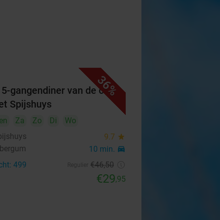
36%
f 5-gangendiner van de chef
Het Spijshuys
en
Za
Zo
Di
Wo
pijshuys
9.7
star
nbergum
10 min.
directions_car
cht: 499
€46
,50
Regulier
€29
,95