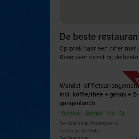
De beste restaurant
Op zoek naar een diner met ko
Reserveer direct bij de beste
4
Wandel- of fietsarrangemen
incl. koffie/thee + gebak + 2-
gangenlunch
Vandaag
Morgen
Ma
Di
De Veenhoop Watersport &
Recreatie, De Pôlle
De Veenhoop
3 