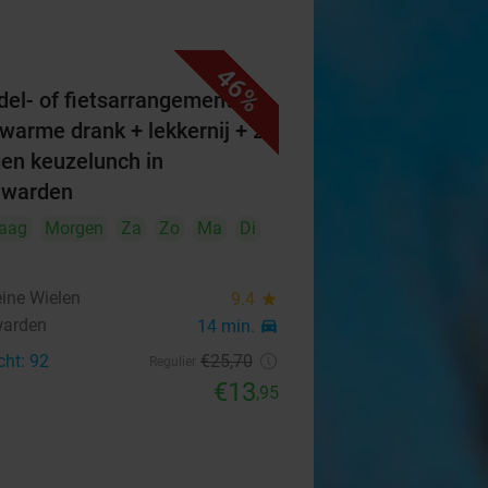
46%
el- of fietsarrangement
. warme drank + lekkernij + 2-
en keuzelunch in
uwarden
aag
Morgen
Za
Zo
Ma
Di
eine Wielen
9.4
star
warden
14 min.
directions_car
cht: 92
€25
,70
Regulier
€13
,95