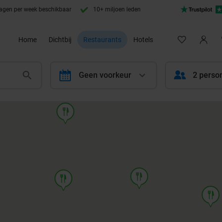
agen per week beschikbaar
10+ miljoen leden
Home
Dichtbij
Restaurants
Hotels
calendar
Geen voorkeur
2 perso
food
food
food
food