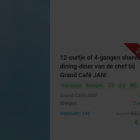
3
12-uurtje of 4-gangen share
dining-diner van de chef bij
Grand Café JAN!
Vandaag
Morgen
Za
Zo
Wo
Grand Café JAN!
1
Wergea
7 
Verkocht: 148
€57
Regulier
€