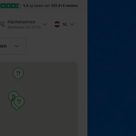
9,4
op basis van
205.814 reviews
Klantenservice
NL
Bereikbaar tot 23:00
nen
food
food
food
food
food
food
food