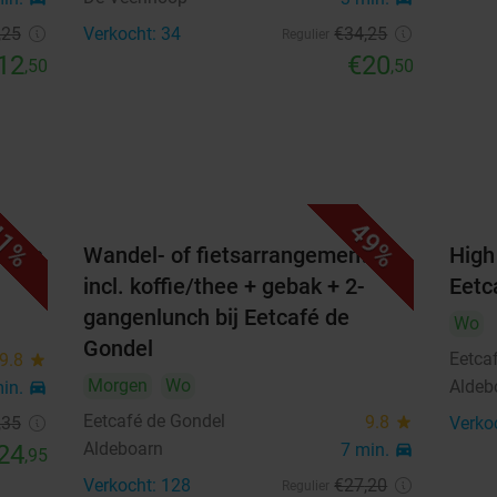
,25
Verkocht: 34
€34
,25
Regulier
12
€20
,50
,50
1%
49%
artje
Wandel- of fietsarrangement
High
incl. koffie/thee + gebak + 2-
Eetc
gangenlunch bij Eetcafé de
Wo
Gondel
Eetca
9.8
star
Morgen
Wo
Aldeb
min.
directions_car
Eetcafé de Gondel
9.8
star
,35
Verko
Aldeboarn
24
7 min.
directions_car
,95
Verkocht: 128
€27
,20
Regulier