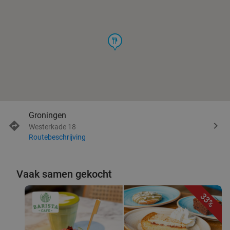
food
Groningen
Westerkade 18
Routebeschrijving
Vaak samen gekocht
33%