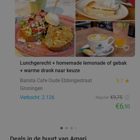
favorite_border
Lunchgerecht + homemade lemonade of gebak
+ warme drank naar keuze
Barista Cafe Oude Ebbingestraat
9.7
star
Groningen
Verkocht: 2.126
€9
,75
Regulier
€6
,50
Deals in de buurt van Amari