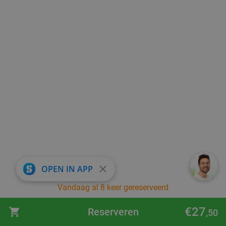
close
OPEN IN APP
Vandaag al 8 keer gereserveerd
€27
Reserveren
,50