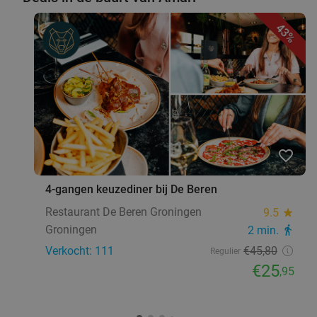
43%
favorite_border
4-gangen keuzediner bij De Beren
Restaurant De Beren Groningen
9.5
star
Groningen
2 min.
directions_walk
Verkocht: 111
€45
,80
Regulier
€25
,95