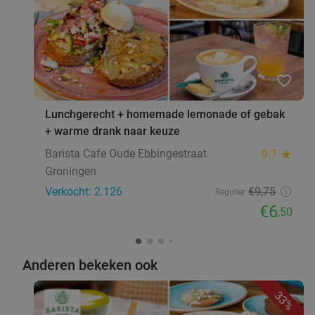
favorite_border
Lunchgerecht + homemade lemonade of gebak
+ warme drank naar keuze
Barista Cafe Oude Ebbingestraat
9.7
star
Groningen
Verkocht: 2.126
€9
,75
Regulier
€6
,50
Anderen bekeken ook
33%