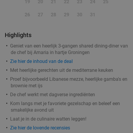
19
20
21
22
23
24
25
26
27
28
29
30
31
Highlights
Geniet van een heerlijk 3-gangen shared dining-diner van
de chef bij Amaria in hartje Groningen
Zie hier de inhoud van de deal
Met heerlijke gerechten uit de mediterrane keuken
Proef bijvoorbeeld Libanese mezze, heerlijke gamba's en
brownie met ijs
De chef werkt met dagverse ingrediënten
Kom langs met je favoriete gezelschap en beleef een
smakelijke avond uit
Laat je in de culinaire watten leggen!
Zie hier de lovende recensies