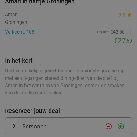
Amari in hartje Groningen
Verkocht: 214
€17
,25
Regulier
food
€9
Amari
9.8
star
,95
Groningen
food
food
food
Verkocht: 108
€42,50
Regulier
€27
Italiaans 3-gangen keuzediner bij Il Nuovo
40%
,50
food
food
4Mori in hartje Assen
food
Morgen
Za
Zo
Wo
In het kort
food
food
Il Nuovo 4Mori
9.7
star
Deel verrukkelijke gerechten met je favoriete gezelschap
Assen
28 min.
directions_car
met een 3-gangen shared dining-diner van de chef bij
food
Amari in het centrum van Groningen: ontdek de smaken
Verkocht: 544
€31
,40
food
Regulier
food
food
van de mediterrane keuken
€18
,95
food
Reserveer jouw deal
food
food
3-gangenproeverij bij Tex-Mex Restaurant
38%
2
Personen
remove_circle_outline
add_circle_outline
Bramigo
food
food