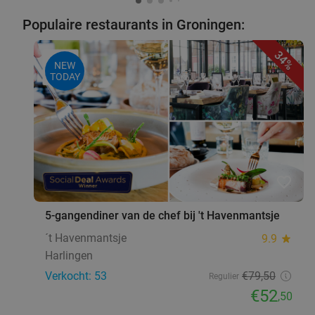
Populaire restaurants in Groningen:
34%
NEW
TODAY
favorite_border
5-gangendiner van de chef bij 't Havenmantsje
´t Havenmantsje
9.9
star
Harlingen
Verkocht: 53
€79
,50
Regulier
€52
,50