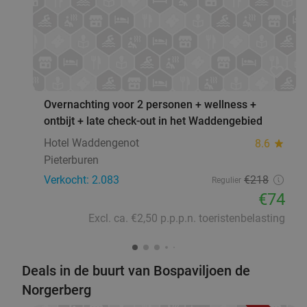
favorite_border
Overnachting voor 2 personen + wellness +
ontbijt + late check-out in het Waddengebied
Hotel Waddengenot
8.6
star
Pieterburen
Verkocht: 2.083
€218
Regulier
€74
Excl. ca. €2,50 p.p.p.n. toeristenbelasting
Deals in de buurt van Bospaviljoen de
Norgerberg