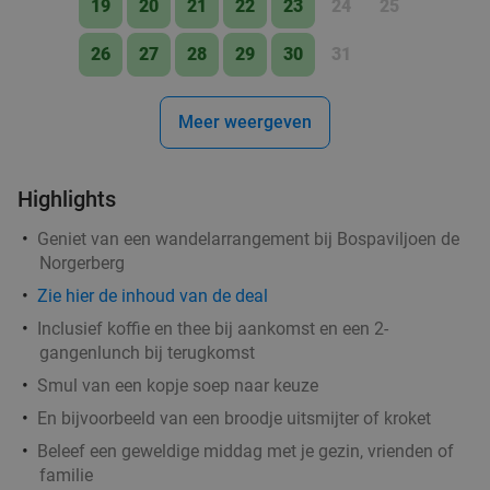
19
20
21
22
23
24
25
26
27
28
29
30
31
Meer weergeven
Highlights
Geniet van een wandelarrangement bij Bospaviljoen de
Norgerberg
Zie
hier
de inhoud van de deal
Inclusief koffie en thee bij aankomst en een 2-
gangenlunch bij terugkomst
Smul van een kopje soep naar keuze
En bijvoorbeeld van een broodje uitsmijter of kroket
Beleef een geweldige middag met je gezin, vrienden of
familie