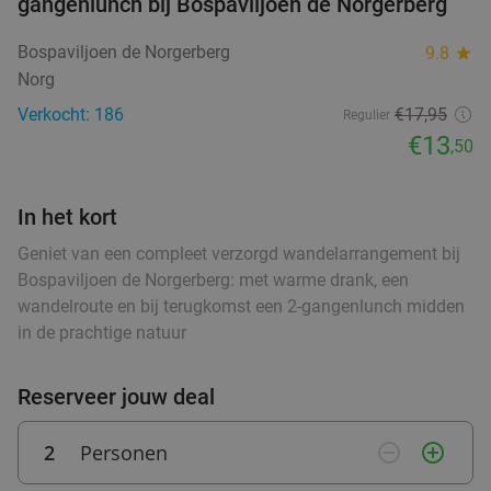
gangenlunch bij Bospaviljoen de Norgerberg
Verkocht: 218
€17
,25
Regulier
€9
,95
food
Bospaviljoen de Norgerberg
9.8
star
Norg
food
food
food
Verkocht: 186
€17,95
Regulier
Italiaans 3-gangen keuzediner bij Il Nuovo
40%
€13
,50
food
4Mori in hartje Assen
food
food
Wo
Do
Vr
Za
Zo
In het kort
Il Nuovo 4Mori
9.7
star
food
food
Assen
28 min.
directions_car
Geniet van een compleet verzorgd wandelarrangement bij
Bospaviljoen de Norgerberg: met warme drank, een
Verkocht: 654
€31
,40
Regulier
food
wandelroute en bij terugkomst een 2-gangenlunch midden
food
€18
food
,95
food
in de prachtige natuur
food
Reserveer jouw deal
food
3-gangenproeverij bij Tex-Mex Restaurant
38%
food
Bramigo
2
Personen
remove_circle_outline
add_circle_outline
food
Wo
Do
Vr
Za
Zo
food