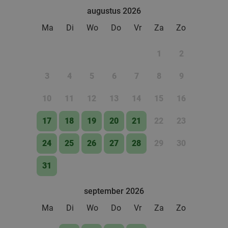
Tex-Mex Restaurant Bramigo
9.8
star
food
augustus 2026
Assen
28 min.
directions_car
Ma
Di
Wo
Do
Vr
Za
Zo
Verkocht: 568
€39
,95
Regulier
€24
,95
1
2
3
4
5
6
7
8
9
10
11
12
13
14
15
16
17
18
19
20
21
22
23
24
25
26
27
28
29
30
31
september 2026
Ma
Di
Wo
Do
Vr
Za
Zo