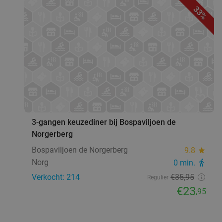
33%
favorite_border
3-gangen keuzediner bij Bospaviljoen de
Norgerberg
Bospaviljoen de Norgerberg
9.8
star
Norg
0 min.
directions_walk
Verkocht: 214
€35
,95
Regulier
€23
,95