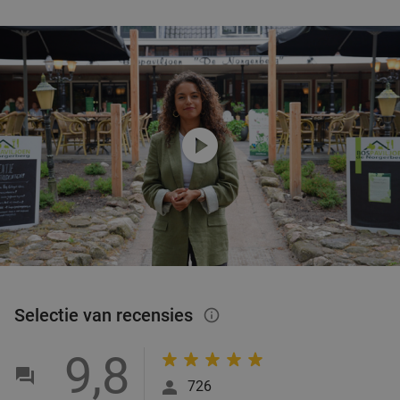
play_circle
Selectie van recensies
info_outlined
9,8
726