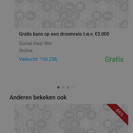
favorite_border
Gratis kans op een droomreis t.w.v. €3.000
Social Deal Win
Online
Gratis
Verkocht: 190.236
Anderen bekeken ook
66%