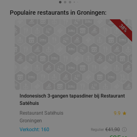
Populaire restaurants in Groningen:
38%
favorite_border
Indonesisch 3-gangen tapasdiner bij Restaurant
Satéhuis
Restaurant Satéhuis
9.9
star
Groningen
Verkocht: 160
€41
,90
Regulier