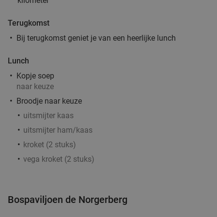
kilometer
Verkocht: 400
€69
Regulier
€39
Terugkomst
Bij terugkomst geniet je van een heerlijke lunch
3-gangen keuzediner bij Brasserie Groen
38%
Lunch
Kopje soep
Morgen
Di
Wo
Do
Vr
Za
naar keuze
Broodje naar keuze
Brasserie Groen
9.9
star
Groningen
3 min.
directions_walk
uitsmijter kaas
Verkocht: 353
€42
,50
uitsmijter ham/kaas
Regulier
€26
,50
kroket (2 stuks)
vega kroket (2 stuks)
Medium puntzak friet + kruiden + saus in
39%
Bospaviljoen de Norgerberg
hartje Groningen