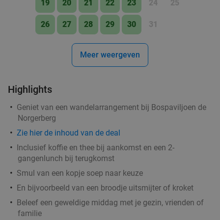
19
20
21
22
23
24
25
Groningen
1 min.
directions_walk
Verkocht: 522
€39
,40
26
27
28
29
30
31
Regulier
€24
,95
Meer weergeven
Cocktailproeverij of bierproeverij + snacks bij
40%
Highlights
Partycafé de Doos
Geniet van een wandelarrangement bij Bospaviljoen de
Morgen
Di
Wo
Do
Vr
Za
Norgerberg
Partycafé de Doos
9.5
star
Zie
hier
de inhoud van de deal
Groningen
2 min.
directions_walk
Inclusief koffie en thee bij aankomst en een 2-
Verkocht: 49
€21
Regulier
gangenlunch bij terugkomst
€12
,50
Smul van een kopje soep naar keuze
En bijvoorbeeld van een broodje uitsmijter of kroket
Beleef een geweldige middag met je gezin, vrienden of
2-gangen keuzelunch in hartje Groningen
54%
familie