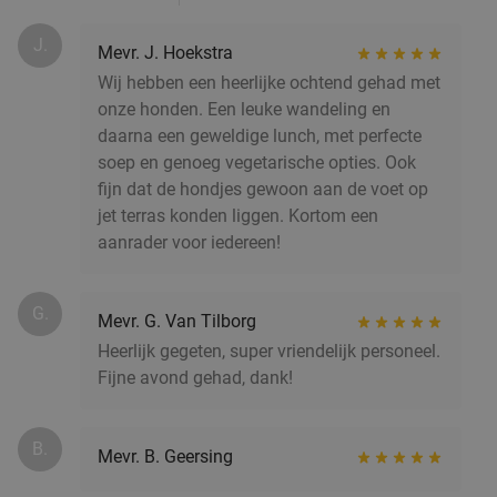
7-gangendiner van de chef + koffie/thee met
40%
J.
friandises bij De Kleine Heerlijkheid
Mevr. J. Hoekstra
Wij hebben een heerlijke ochtend gehad met
Vandaag
Morgen
Wo
Do
Za
onze honden. Een leuke wandeling en
De Kleine Heerlijkheid
9.8
star
daarna een geweldige lunch, met perfecte
Groningen
4 min.
directions_walk
soep en genoeg vegetarische opties. Ook
Verkocht: 274
€99
fijn dat de hondjes gewoon aan de voet op
Regulier
€59
jet terras konden liggen. Kortom een
aanrader voor iedereen!
3-gangen keuzediner bij 't Zwarte Schaap
33%
G.
Mevr. G. Van Tilborg
Morgen
Di
Wo
Do
Vr
Za
Heerlijk gegeten, super vriendelijk personeel.
Fijne avond gehad, dank!
't Zwarte Schaap
9.2
star
Groningen
4 min.
directions_walk
Verkocht: 191
€41
Regulier
B.
Mevr. B. Geersing
€27
,50