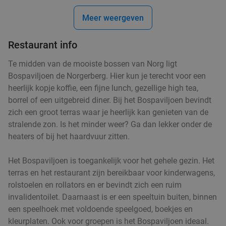
Meer weergeven
Tapasdiner bij La Mezza in hartje Groningen
41%
Restaurant info
Vandaag
Di
Wo
Do
Vr
Za
La Mezza
Te midden van de mooiste bossen van Norg ligt
9.3
star
Bospaviljoen de Norgerberg. Hier kun je terecht voor een
Groningen
4 min.
directions_walk
heerlijk kopje koffie, een fijne lunch, gezellige high tea,
Verkocht: 392
€26
,25
Regulier
borrel of een uitgebreid diner. Bij het Bospaviljoen bevindt
€15
,50
zich een groot terras waar je heerlijk kan genieten van de
stralende zon. Is het minder weer? Ga dan lekker onder de
heaters of bij het haardvuur zitten.
Mezzediner bij Al Aseel Groningen
48%
Het Bospaviljoen is toegankelijk voor het gehele gezin. Het
Vandaag
Morgen
Di
Wo
Do
Vr
Za
terras en het restaurant zijn bereikbaar voor kinderwagens,
rolstoelen en rollators en er bevindt zich een ruim
Al Aseel Groningen
8.6
star
invalidentoilet. Daarnaast is er een speeltuin buiten, binnen
Groningen
4 min.
directions_walk
een speelhoek met voldoende speelgoed, boekjes en
Verkocht: 130
€27
Regulier
kleurplaten. Ook voor groepen is het Bospaviljoen ideaal.