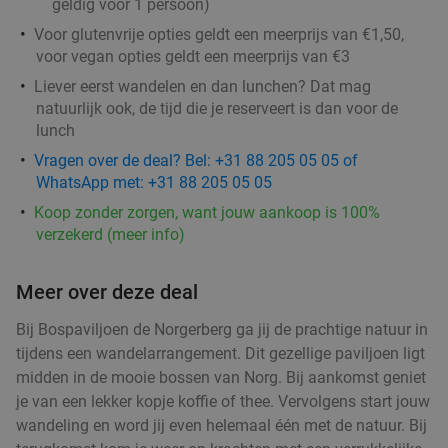
geldig voor 1 persoon)
Fiesta Tapas Toren bij La Cubanita
10%
​Voor glutenvrije opties geldt een meerprijs van €1,50,
Morgen
Di
Wo
Do
Vr
voor vegan opties geldt een meerprijs van €3
La Cubanita Groningen
10.0
star
Liever eerst wandelen en dan lunchen? Dat mag
Groningen
3 min.
directions_walk
natuurlijk ook, de tijd die je reserveert is dan voor de
lunch
Verkocht: 71
€19
,50
Regulier
Vragen over de deal? Bel: +31 88 205 05 05 of
€17
,50
WhatsApp met: +31 88 205 05 05
Koop zonder zorgen, want jouw aankoop is 100%
verzekerd (meer info)
Mexicaans 3-gangendiner à la carte bij
27%
Cantina Mexicana
Meer over deze deal
Vandaag
Morgen
Di
Wo
Do
Vr
Za
Bij Bospaviljoen de Norgerberg ga jij de prachtige natuur in
Cantina Mexicana Groningen
9.6
star
tijdens een wandelarrangement. Dit gezellige paviljoen ligt
Groningen
3 min.
directions_walk
midden in de mooie bossen van Norg. Bij aankomst geniet
Verkocht: 606
€37
,50
Regulier
je van een lekker kopje koffie of thee. Vervolgens start jouw
€27
wandeling en word jij even helemaal één met de natuur. Bij
,50