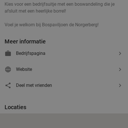
€13
,95
Kies voor een bedrijfsuitje met een boswandeling die je
afsluit met een heerlijke borrel!
Voel je welkom bij Bospaviljoen de Norgerberg!
High tea + glas prosecco (2 uur) bij Jamey Fitz
41%
in hartje Groningen
Meer informatie
Do
Vr
Za
Bedrijfspagina
Jamey Fitz
9.9
star
Groningen
4 min.
directions_walk
Website
Verkocht: 81
€33
Regulier
€19
,50
Deel met vrienden
2-gangen keuzelunch bij De Beren in hartje
43%
Locaties
Groningen
Do
Vr
Za
Restaurant De Beren Groningen
9.5
star