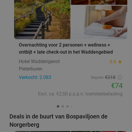
Indonesisch 3-gangen tapasdiner bij
38%
Restaurant Satéhuis
food
favorite_border
food
Di
Wo
Do
Vr
food
Overnachting voor 2 personen + wellness +
Restaurant Satéhuis
9.9
star
ontbijt + late check-out in het Waddengebied
Groningen
5 min.
directions_walk
Hotel Waddengenot
8.6
star
Verkocht: 160
€41
,90
Regulier
Pieterburen
€25
,95
Verkocht: 2.083
€218
Regulier
€74
Excl. ca. €2,50 p.p.p.n. toeristenbelasting
Eritrees en Ethiopisch 3-gangen keuzediner bij
51%
food
Hdmona Habesha Restaurant
Vandaag
Di
Wo
Do
Vr
Za
Deals in de buurt van Bospaviljoen de
Hdmona Habesha Restaurant
9.6
star
Norgerberg
Groningen
6 min.
directions_walk