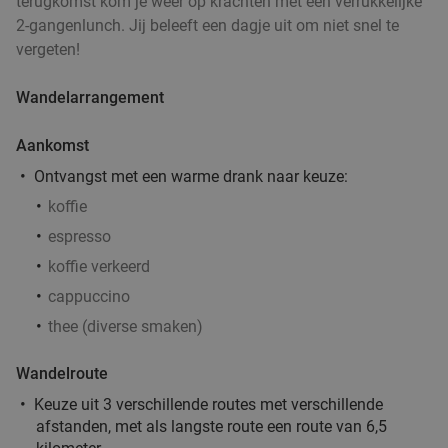
terugkomst kom je weer op krachten met een verrukkelijke
2-gangenlunch. Jij beleeft een dagje uit om niet snel te
High tea bij Huis de Beurs in hartje Groningen
31%
vergeten!
Wandelarrangement
Di
Wo
Do
Vr
Za
Huis de Beurs
9.2
star
Aankomst
Groningen
3 min.
directions_walk
Ontvangst met een warme drank naar keuze:
Verkocht: 781
€24
,50
Regulier
koffie
€16
,95
espresso
koffie verkeerd
cappuccino
5-gangendiner van de chef bij Restaurant &
43%
Gastrobar Fier
thee (diverse smaken)
Vandaag
Do
Vr
Za
Wandelroute
Restaurant & Gastrobar Fier
9.6
star
Keuze uit 3 verschillende routes met verschillende
Groningen
3 min.
directions_walk
afstanden, met als langste route een route van 6,5