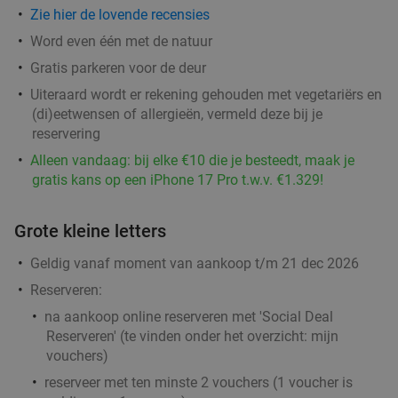
Morgen
Di
Do
Vr
Za
Zie hier de lovende recensies
Delishy
9.9
star
Word even één met de natuur
Groningen
2 min.
directions_walk
Gratis parkeren voor de deur
Verkocht: 52
€21
,44
Regulier
Uiteraard wordt er rekening gehouden met vegetariërs en
€9
,95
(di)eetwensen of allergieën, vermeld deze bij je
reservering
Alleen vandaag: bij elke €10 die je besteedt, maak je
Lunchgerecht + homemade lemonade of
gratis kans op een iPhone 17 Pro t.w.v. €1.329!
33%
gebak + warme drank naar keuze
Grote kleine letters
Morgen
Di
Wo
Do
Vr
Za
Barista Cafe Oude Ebbingestraat
9.7
star
Geldig vanaf moment van aankoop t/m 21 dec 2026
Groningen
2 min.
directions_walk
Reserveren:
Verkocht: 2.185
€9
,75
Regulier
na aankoop online reserveren met 'Social Deal
€6
Reserveren' (te vinden onder het overzicht:
mijn
,50
vouchers
)
reserveer met ten minste 2 vouchers (1 voucher is