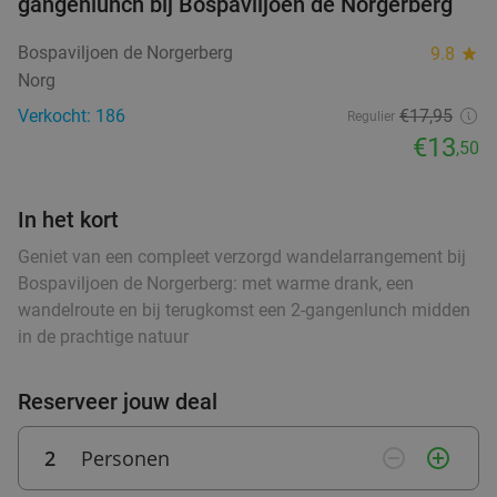
gangenlunch bij Bospaviljoen de Norgerberg
3-gangendiner à la carte bij Bistro Bommen
30%
Bospaviljoen de Norgerberg
9.8
star
Berend
Norg
Bistro Bommen Berend
9.7
star
Verkocht: 186
€17,95
Regulier
Groningen
0 min.
directions_walk
€13
,50
Verkocht: 412
€36
,95
Regulier
€25
,95
In het kort
Geniet van een compleet verzorgd wandelarrangement bij
Bospaviljoen de Norgerberg: met warme drank, een
3-gangen keuzediner bij Fujiyama in hartje
40%
wandelroute en bij terugkomst een 2-gangenlunch midden
Groningen
in de prachtige natuur
Vandaag
Morgen
Wo
Do
Vr
Za
Fujiyama Groningen
9.4
star
Reserveer jouw deal
Groningen
0 min.
directions_walk
Verkocht: 335
€33
,35
2
Personen
remove_circle_outline
add_circle_outline
Regulier
€19
,95