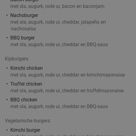
Cocktailproeverij of bierproeverij + snacks bij
40%
met sla, augurk, rode ui, bacon en baconjam
Partycafé de Doos
Nachoburger
Morgen
Di
Wo
Do
Vr
Za
met sla, augurk, rode ui, cheddar, jalapeño en
nachosalsa
Partycafé de Doos
9.5
star
BBQ burger
Groningen
2 min.
directions_walk
met sla, augurk, rode ui, cheddar en BBQ-saus
Verkocht: 49
€21
Regulier
€12
,50
Kipburgers:
Kimchi chicken
met sla, augurk, rode ui, cheddar en kimchimayonaise
2-gangen keuzelunch in hartje Groningen
54%
Truffel chicken
met sla, augurk, rode ui, cheddar en truffelmayonaise
Morgen
Di
Do
Vr
Za
BBQ chicken
Delishy
9.9
star
met sla, augurk, rode ui, cheddar en BBQ-saus
Groningen
2 min.
directions_walk
Verkocht: 52
€21
,44
Regulier
Vegetarische burgers:
€9
,95
Kimchi burger