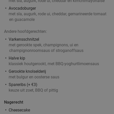
met sla, augurk, rode ui, cheddar en kimchimayonaise
Avocadoburger
Lunchgerecht + homemade lemonade of
met sla, augurk, rode ui, cheddar, gemarineerde tomaat
33%
en guacamole
gebak + warme drank naar keuze
Vandaag
Morgen
Di
Wo
Do
Vr
Za
Andere hoofdgerechten:
Barista Cafe Oude Ebbingestraat
9.7
star
Varkensschnitzel
Groningen
2 min.
directions_walk
met gerookte spek, champignons, ui en
champignonroomsaus of stroganoffsaus
Verkocht: 2.172
€9
,75
Regulier
Halve kip
€6
,50
klassiek houtgerookt, met BBQ-yoghurtlimoensaus
Gerookte knolselderij
met bulgur en oosterse saus
Fiesta Tapas Toren bij La Cubanita
10%
Spareribs (+ €3)
Morgen
Di
Wo
Do
Vr
keuze uit zoet, BBQ of pittig
La Cubanita Groningen
10.0
star
Nagerecht
Groningen
3 min.
directions_walk
Cheesecake
Verkocht: 71
€19
,50
Regulier