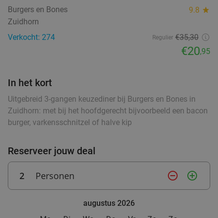
Burgers en Bones
9.8
star
Zuidhorn
Verkocht: 274
€35,30
Regulier
€20
,95
In het kort
Uitgebreid 3-gangen keuzediner bij Burgers en Bones in
Zuidhorn: met bij het hoofdgerecht bijvoorbeeld een bacon
burger, varkensschnitzel of halve kip
Reserveer jouw deal
2
Personen
remove_circle_outline
add_circle_outline
augustus 2026