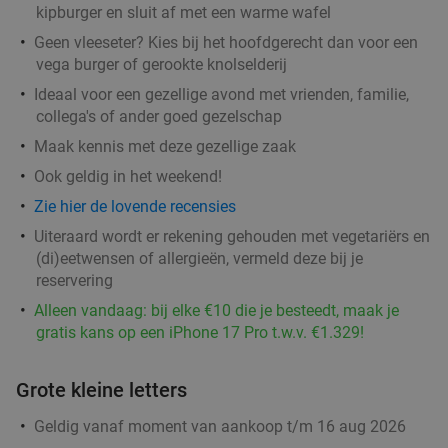
Verkocht: 412
€36
,95
Regulier
kipburger en sluit af met een warme wafel
€25
,95
Geen vleeseter? Kies bij het hoofdgerecht dan voor een
vega burger of gerookte knolselderij
Ideaal voor een gezellige avond met vrienden, familie,
3-gangen keuzediner bij Fujiyama in hartje
40%
collega's of ander goed gezelschap
Groningen
Maak kennis met deze gezellige zaak
Vandaag
Morgen
Wo
Do
Vr
Za
Ook geldig in het weekend!
Fujiyama Groningen
9.4
star
Zie hier de lovende recensies
Groningen
0 min.
directions_walk
Uiteraard wordt er rekening gehouden met vegetariërs en
(di)eetwensen of allergieën, vermeld deze bij je
Verkocht: 326
€33
,35
Regulier
reservering
€19
,95
Alleen vandaag: bij elke €10 die je besteedt, maak je
gratis kans op een iPhone 17 Pro t.w.v. €1.329!
High beer of high wine + warme en koude
28%
Grote kleine letters
hapjes bij Kijff
Geldig vanaf moment van aankoop t/m 16 aug 2026
Morgen
Di
Wo
Do
Vr
Za