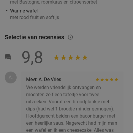
met Bastogne, roomkaas en citroensorbet
€17
,50
Warme wafel
met rood fruit en softijs
Mexicaans 3-gangendiner à la carte bij
27%
Selectie van recensies
info_outlined
Cantina Mexicana
Vandaag
Morgen
Di
Wo
Do
Vr
Za
9,8
Cantina Mexicana Groningen
9.6
star
Groningen
3 min.
directions_walk
Verkocht: 606
€37
,50
Regulier
A.
Mevr. A. De Vries
€27
,50
We werden vriendelijk ontvangen en
mochten zelf een tafeltje voor twee
High tea bij Huis de Beurs in hartje Groningen
uitzoeken. Vooraf een broodplankje met
31%
dips (had wel 1 broodje minder gemogen).
Hoofdgerecht beiden een baconburger met
Vandaag
Di
Wo
Do
Vr
Za
een heerlijke saus. Nagerecht had mijn man
Huis de Beurs
9.2
star
een wafel en ik een cheesecake. Alles was