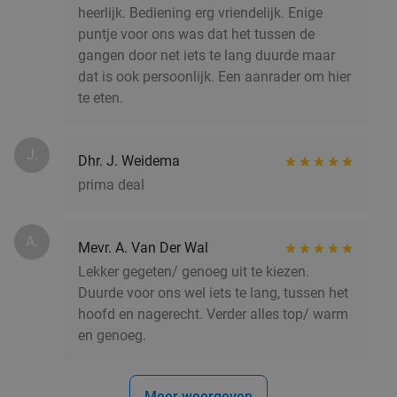
Groningen
3 min.
directions_walk
heerlijk. Bediening erg vriendelijk. Enige
puntje voor ons was dat het tussen de
Verkocht: 781
€24
,50
Regulier
gangen door net iets te lang duurde maar
€16
,95
dat is ook persoonlijk. Een aanrader om hier
te eten.
5-gangendiner van de chef bij Restaurant &
43%
Gastrobar Fier
J.
Dhr. J. Weidema
Vandaag
Do
Vr
Za
prima deal
Restaurant & Gastrobar Fier
9.6
star
Groningen
3 min.
directions_walk
A.
Mevr. A. Van Der Wal
Verkocht: 395
€69
Regulier
Lekker gegeten/ genoeg uit te kiezen.
€39
Duurde voor ons wel iets te lang, tussen het
hoofd en nagerecht. Verder alles top/ warm
en genoeg.
3-gangen keuzediner bij Brasserie Groen
38%
Meer weergeven