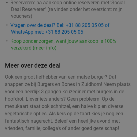
Reserveren:
na aankoop online reserveren met 'Social
Kijff
9.4
star
Deal Reserveren' (te vinden onder het overzicht:
mijn
Groningen
1 min.
directions_walk
vouchers
)
Verkocht: 153
€25
Regulier
Vragen over de deal? Bel: +31 88 205 05 05 of
€17
,95
WhatsApp met: +31 88 205 05 05
Koop zonder zorgen, want jouw aankoop is 100%
verzekerd (meer info)
3-gangendiner à la carte bij WERKMAN
40%
Meer over deze deal
Vandaag
Morgen
Di
Wo
Do
WERKMAN
9.3
star
Ook een groot liefhebber van een malse burger? Dat
Groningen
1 min.
directions_walk
snappen ze bij Burgers en Bones in Zuidhorn! Neem plaats
voor een heerlijk 3-gangen keuzediner met burgers in de
Verkocht: 824
€49
,35
Regulier
hoofdrol. Liever iets anders? Geen probleem! Op de
€29
,50
menukaart staat ook schnitzel, een halve kip en diverse
vegetarische opties. Als kers op de taart kies je nog een
fantastisch nagerecht. Beleef een heerlijke avond met
3-gangen keuzediner bij Feithhuis in hartje
38%
vrienden, familie, collega's of ander goed gezelschap!
Groningen