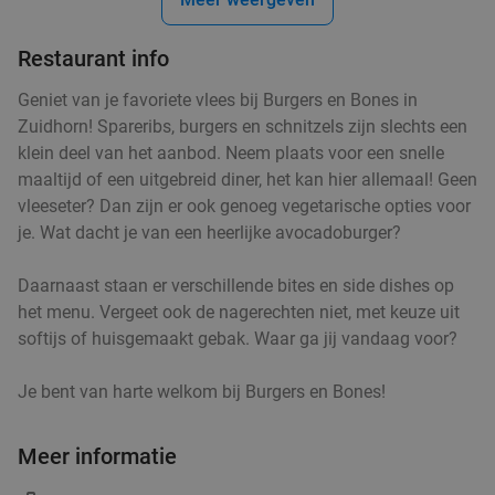
Morgen
Di
Wo
Do
Vr
Za
Brasserie Groen
9.9
star
Restaurant info
Groningen
3 min.
directions_walk
Geniet van je favoriete vlees bij Burgers en Bones in
Verkocht: 353
€42
,50
Regulier
Zuidhorn! Spareribs, burgers en schnitzels zijn slechts een
€26
,50
klein deel van het aanbod. Neem plaats voor een snelle
maaltijd of een uitgebreid diner, het kan hier allemaal! Geen
vleeseter? Dan zijn er ook genoeg vegetarische opties voor
je. Wat dacht je van een heerlijke avocadoburger?
Medium puntzak friet + kruiden + saus in
39%
hartje Groningen
Daarnaast staan er verschillende bites en side dishes op
Vandaag
Di
Wo
Do
Vr
Za
het menu. Vergeet ook de nagerechten niet, met keuze uit
softijs of huisgemaakt gebak. Waar ga jij vandaag voor?
Snexx
9.6
star
Groningen
4 min.
directions_walk
Je bent van harte welkom bij Burgers en Bones!
Verkocht: 177
€4
,10
Regulier
€2
,50
Meer informatie