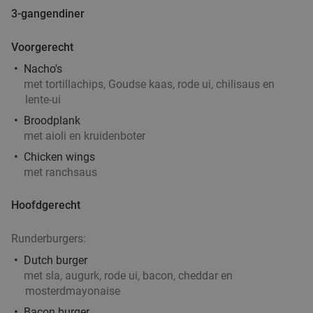
3-gangendiner
Vandaag
Morgen
Di
Wo
Do
Vr
Za
Feithhuis
9.8
star
Voorgerecht
Groningen
1 min.
directions_walk
Nacho's
Verkocht: 165
€44
,50
Regulier
met tortillachips, Goudse kaas, rode ui, chilisaus en
€27
lente-ui
,50
Broodplank
met aioli en kruidenboter
Chicken wings
3-gangen shared dining-diner in Groningen
37%
met ranchsaus
Vandaag
Morgen
Di
Wo
Do
Vr
Za
Wijck
8.4
star
Hoofdgerecht
Groningen
1 min.
directions_walk
Runderburgers:
Verkocht: 522
€39
,40
Regulier
Dutch burger
€24
,95
met sla, augurk, rode ui, bacon, cheddar en
mosterdmayonaise
Bacon burger