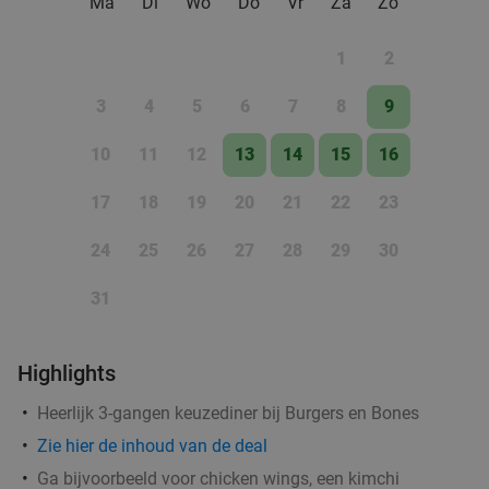
Ma
Di
Wo
Do
Vr
Za
Zo
1
2
3
4
5
6
7
8
9
10
11
12
13
14
15
16
17
18
19
20
21
22
23
24
25
26
27
28
29
30
31
3-gangendiner à la carte bij Bistro Bommen
30%
Highlights
Berend
Heerlijk 3-gangen keuzediner bij Burgers en Bones
Bistro Bommen Berend
9.7
star
Zie
hier
de inhoud van de deal
Groningen
0 min.
directions_walk
Ga bijvoorbeeld voor chicken wings, een kimchi