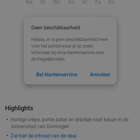
Ma
Di
Wo
Do
Vr
Za
Zo
food
1
2
Geen beschikbaarheid
3
4
5
6
7
8
9
Helaas, er is geen beschikbaarheid meer
10
11
12
13
14
15
16
voor het aantal waar je op zoekt.
Informeer bij onze klantenservice naar
17
18
19
20
21
22
23
de mogelijkheden
24
25
26
27
28
29
30
Bel klantenservice
Annuleer
31
Highlights
Hartige crêpe, portie patat en drankje naar keuze in de
binnenstad van Groningen
Zie hier de inhoud van de deal