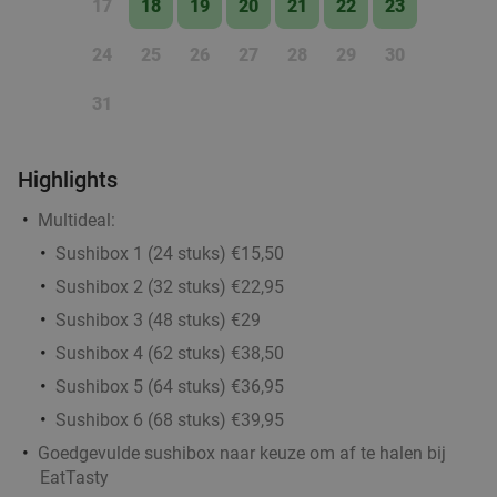
17
18
19
20
21
22
23
24
25
26
27
28
29
30
31
Highlights
Multideal:
Sushibox 1 (24 stuks) €15,50
Sushibox 2 (32 stuks) €22,95
Sushibox 3 (48 stuks) €29
Sushibox 4 (62 stuks) €38,50
Sushibox 5 (64 stuks) €36,95
Sushibox 6 (68 stuks) €39,95
Goedgevulde sushibox naar keuze om af te halen bij
EatTasty