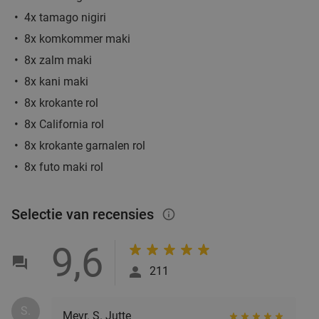
4x tamago nigiri
8x komkommer maki
8x zalm maki
8x kani maki
8x krokante rol
8x California rol
8x krokante garnalen rol
8x futo maki rol
Selectie van recensies
info_outlined
9,6
211
S.
Mevr. S. Jutte