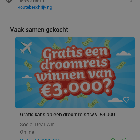
Floresstraat 11
Routebeschrijving
Vaak samen gekocht
favorite_border
Gratis kans op een droomreis t.w.v. €3.000
Social Deal Win
Online