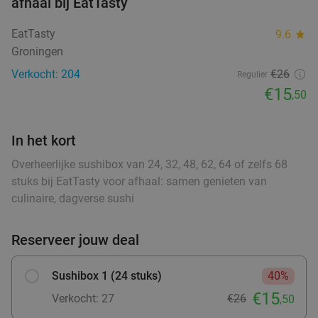
afhaal bij EatTasty
Vandaag
Wo
Do
Vr
Za
food
EatTasty
9.6
star
Il Nuovo 4Mori
9.7
star
Groningen
food
Assen
28 min.
directions_car
food
food
Verkocht: 204
€26
Regulier
Verkocht: 647
€31
,40
Regulier
€15
,50
food
€18
,95
food
food
In het kort
food
food
3-gangenproeverij bij Tex-Mex Restaurant
38%
Overheerlijke sushibox van 24, 32, 48, 62, 64 of zelfs 68
Bramigo
stuks bij EatTasty voor afhaal: samen genieten van
food
culinaire, dagverse sushi
food
Vandaag
Wo
Do
Vr
Za
food
food
Tex-Mex Restaurant Bramigo
9.8
star
food
Reserveer jouw deal
Assen
28 min.
directions_car
food
Verkocht: 560
€39
,95
Regulier
food
Sushibox 1 (24 stuks)
40%
€24
,95
€15
Verkocht: 27
€26
,50
food
food