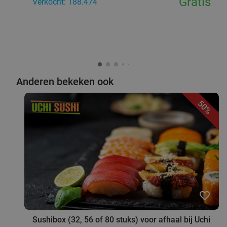
Gratis
Verkocht: 188.474
Anderen bekeken ook
50%
favorite_border
Sushibox (32, 56 of 80 stuks) voor afhaal bij Uchi