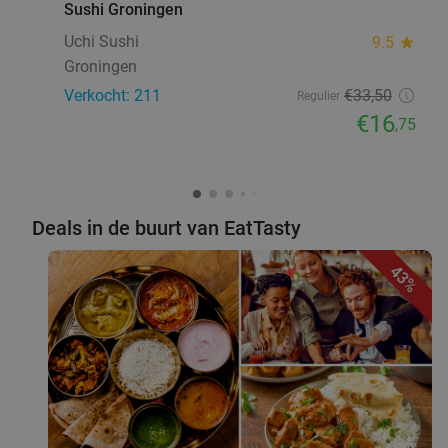
Sushi Groningen
Uchi Sushi
9.5
star
Groningen
Verkocht: 211
€33
,50
Regulier
€16
,75
Deals in de buurt van EatTasty
43%