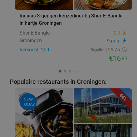
favorite_border
Indiaas 3-gangen keuzediner bij Sher-E-Bangla
in hartje Groningen
Sher-E-Bangla
9.4
star
Groningen
9 min.
directions_walk
Verkocht: 209
€29
,75
Regulier
€16
,95
Populaire restaurants in Groningen:
44%
NEW
TODAY