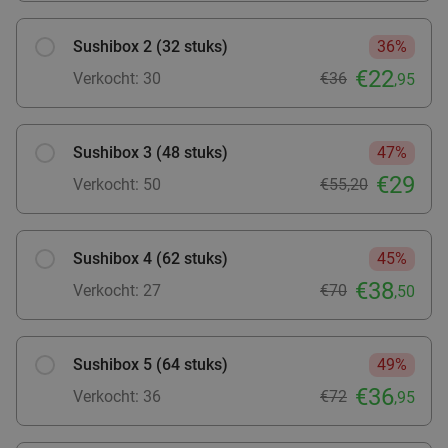
food
Sushibox 2 (32 stuks)
36%
€22
Verkocht: 30
€36
,95
Sushibox 3 (48 stuks)
47%
€29
Verkocht: 50
€55,20
Sushibox 4 (62 stuks)
45%
€38
Verkocht: 27
€70
,50
Sushibox 5 (64 stuks)
49%
€36
Verkocht: 36
€72
,95