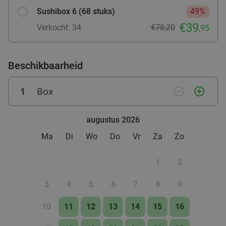
Sushibox 6 (68 stuks)
49%
€39
Verkocht: 34
€78,20
,95
Beschikbaarheid
1
Box
remove_circle_outline
add_circle_outline
augustus 2026
Ma
Di
Wo
Do
Vr
Za
Zo
1
2
3
4
5
6
7
8
9
10
11
12
13
14
15
16