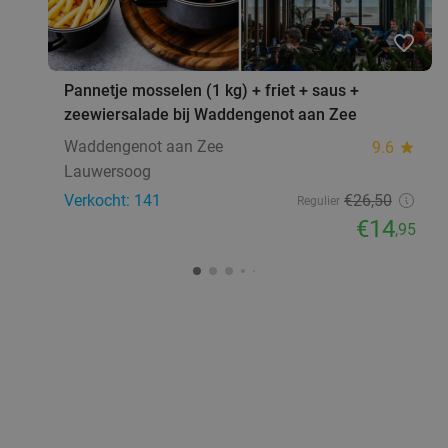
favorite_border
Pannetje mosselen (1 kg) + friet + saus +
zeewiersalade bij Waddengenot aan Zee
Waddengenot aan Zee
9.6
star
Lauwersoog
Verkocht: 141
€26
,50
Regulier
€14
,95