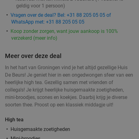
2-gangen keuzelunch in hartje Groningen
geldig voor 1 persoon)
54%
Vragen over de deal? Bel: +31 88 205 05 05 of
Vandaag
Morgen
Zo
Ma
Di
Do
WhatsApp met: +31 88 205 05 05
Delishy
9.9
star
Koop zonder zorgen, want jouw aankoop is 100%
Groningen
2 min.
directions_walk
verzekerd (meer info)
Verkocht: 49
€21
,44
Regulier
€9
,95
Meer over deze deal
In het hart van Groningen vind je het altijd gezellige Huis
De Beurs! Je geniet hier in een ongedwongen sfeer van een
Lunchgerecht + homemade lemonade of
33%
heerlijke high tea. Gezellig samen met vrienden of
gebak + warme drank naar keuze
collega's! Je krijgt heerlijke huisgemaakte zoetigheden,
Morgen
Zo
Ma
Di
Wo
Do
mini-broodjes, scones en koekjes. Daarbij krijg je diverse
soorten thee. Proost op een klassiek middagje uit!
Barista Cafe Oude Ebbingestraat
9.7
star
Groningen
2 min.
directions_walk
High tea
Verkocht: 2.138
€9
,75
Regulier
Huisgemaakte zoetigheden
€6
,50
Mini-broodjes