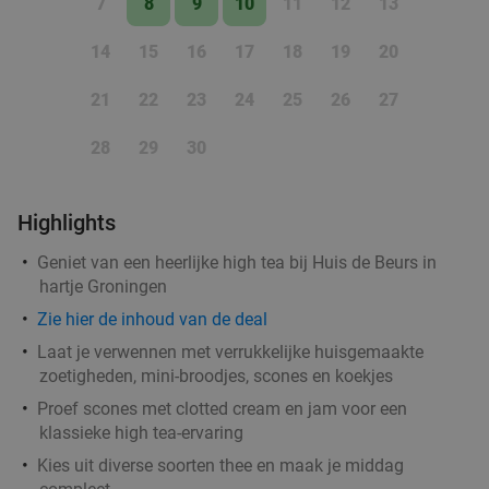
7
8
9
10
11
12
13
Groningen
1 min.
directions_walk
14
15
16
17
18
19
20
Verkocht: 800
€49
,35
Regulier
€29
,50
21
22
23
24
25
26
27
28
29
30
3-gangen keuzediner bij Feithhuis in hartje
38%
Groningen
Highlights
Vandaag
Morgen
Zo
Ma
Di
Wo
Do
Geniet van een heerlijke high tea bij Huis de Beurs in
Feithhuis
9.8
star
hartje Groningen
Groningen
1 min.
directions_walk
Zie
hier
de inhoud van de deal
Verkocht: 139
€44
,50
Regulier
Laat je verwennen met verrukkelijke huisgemaakte
€27
,50
zoetigheden, mini-broodjes, scones en koekjes
Proef scones met clotted cream en jam voor een
klassieke high tea-ervaring
3-gangen shared dining-diner in Groningen
37%
Kies uit diverse soorten thee en maak je middag