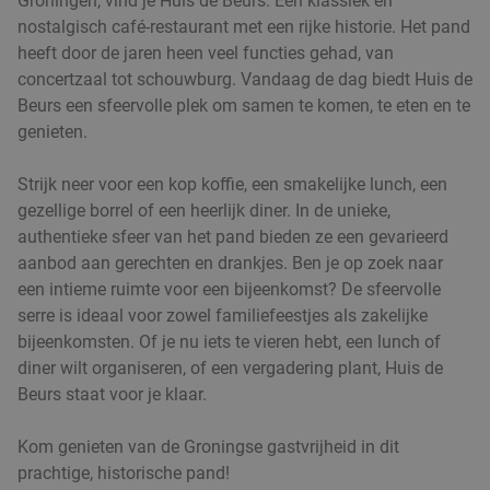
Groningen, vind je Huis de Beurs. Een klassiek en
Groningen
3 min.
directions_walk
nostalgisch café-restaurant met een rijke historie. Het pand
heeft door de jaren heen veel functies gehad, van
Verkocht: 378
€69
Regulier
concertzaal tot schouwburg. Vandaag de dag biedt Huis de
€39
Beurs een sfeervolle plek om samen te komen, te eten en te
genieten.
3-gangen keuzediner bij Brasserie Groen
40%
Strijk neer voor een kop koffie, een smakelijke lunch, een
gezellige borrel of een heerlijk diner. In de unieke,
authentieke sfeer van het pand bieden ze een gevarieerd
Ma
Di
Wo
Do
aanbod aan gerechten en drankjes. Ben je op zoek naar
Brasserie Groen
9.9
star
een intieme ruimte voor een bijeenkomst? De sfeervolle
Groningen
3 min.
directions_walk
serre is ideaal voor zowel familiefeestjes als zakelijke
bijeenkomsten. Of je nu iets te vieren hebt, een lunch of
Verkocht: 348
€42
,50
Regulier
diner wilt organiseren, of een vergadering plant, Huis de
€25
,50
Beurs staat voor je klaar.
Kom genieten van de Groningse gastvrijheid in dit
prachtige, historische pand!
Medium puntzak friet + kruiden + saus in