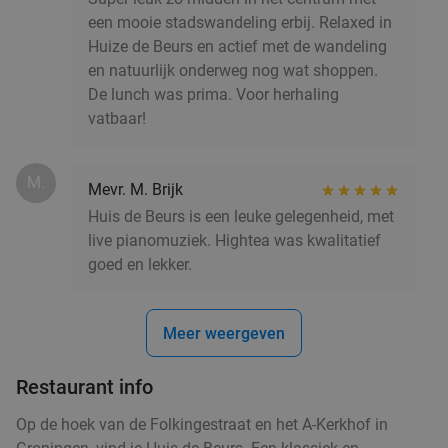
€27
een mooie stadswandeling erbij. Relaxed in
,50
Huize de Beurs en actief met de wandeling
en natuurlijk onderweg nog wat shoppen.
High tea bij Huis de Beurs in hartje Groningen
31%
De lunch was prima. Voor herhaling
vatbaar!
Morgen
Zo
Di
Wo
Do
M.
Huis de Beurs
9.2
star
Mevr. M. Brijk
Groningen
3 min.
directions_walk
Huis de Beurs is een leuke gelegenheid, met
live pianomuziek. Hightea was kwalitatief
Verkocht: 769
€24
,50
Regulier
goed en lekker.
€16
,95
Meer weergeven
5-gangendiner van de chef bij Restaurant &
43%
Gastrobar Fier
Restaurant info
Morgen
Zo
Do
Op de hoek van de Folkingestraat en het A-Kerkhof in
Restaurant & Gastrobar Fier
9.7
star