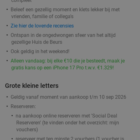
compleet
Vandaag
Morgen
Zo
Ma
Di
Wo
Do
Beleef een gezellig moment en klets lekker bij met
Wijck
7.9
star
vrienden, familie of collega's
Groningen
1 min.
directions_walk
Zie hier de lovende recensies
Verkocht: 507
€39
,40
Regulier
Ontspan in de ongedwongen sfeer van het altijd
€24
,95
gezellige Huis de Beurs
Ook geldig in het weekend!
Alleen vandaag: bij elke €10 die je besteedt, maak je
Cocktailproeverij of bierproeverij + snacks bij
40%
gratis kans op een iPhone 17 Pro t.w.v. €1.329!
Partycafé de Doos
Vandaag
Morgen
Ma
Di
Wo
Do
Grote kleine letters
Partycafé de Doos
9.5
star
Geldig vanaf moment van aankoop t/m 10 sep 2026
Groningen
2 min.
directions_walk
Reserveren:
Verkocht: 39
€21
Regulier
na aankoop online reserveren met 'Social Deal
€12
,50
Reserveren' (te vinden onder het overzicht:
mijn
vouchers
)
reserveer met ten minste 2 vouchers (1 voucher is