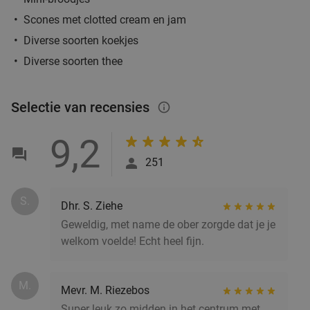
Scones met clotted cream en jam
Diverse soorten koekjes
Fiesta Tapas Toren bij La Cubanita
10%
Diverse soorten thee
Ma
Di
Wo
Do
La Cubanita Groningen
Groningen
Selectie van recensies
3 min.
directions_walk
info_outlined
Verkocht: 61
€19
,50
Regulier
9,2
€17
,50
251
S.
Mexicaans 3-gangendiner à la carte bij
27%
Dhr. S. Ziehe
Cantina Mexicana
Geweldig, met name de ober zorgde dat je je
welkom voelde! Echt heel fijn.
Vandaag
Morgen
Zo
Ma
Di
Wo
Do
Cantina Mexicana Groningen
9.6
star
Groningen
M.
3 min.
directions_walk
Mevr. M. Riezebos
Verkocht: 575
€37
,50
Super leuk zo midden in het centrum met
Regulier