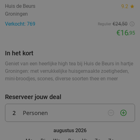
Huis de Beurs
9.2
star
Borrelplank + 3 wijnen of bieren of 2 cocktails bij
42%
Groningen
Bistro Bommen Berend
Verkocht: 769
€24,50
Regulier
Morgen
€16
,95
Bistro Bommen Berend
9.7
star
Groningen
0 min.
directions_walk
In het kort
Verkocht: 355
€28
,65
Regulier
Geniet van een heerlijke high tea bij Huis de Beurs in hartje
€16
,50
Groningen: met verrukkelijke huisgemaakte zoetigheden,
mini-broodjes, scones, diverse soorten thee en meer
3-gangen keuzediner bij Fujiyama in hartje
Reserveer jouw deal
40%
Groningen
2
Personen
remove_circle_outline
add_circle_outline
Vandaag
Morgen
Zo
Ma
Wo
Do
Fujiyama Groningen
9.4
star
augustus 2026
Groningen
0 min.
directions_walk