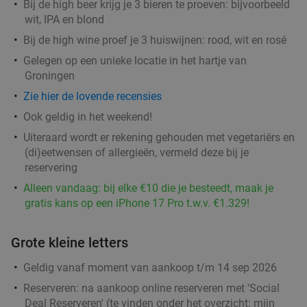
Bij de high beer krijg je 3 bieren te proeven: bijvoorbeeld
Vandaag
Morgen
Zo
Ma
Di
Wo
Do
wit, IPA en blond
Wijck
7.9
star
Bij de high wine proef je 3 huiswijnen: rood, wit en rosé
Groningen
1 min.
directions_walk
Gelegen op een unieke locatie in het hartje van
Verkocht: 505
€39
,40
Regulier
Groningen
€24
,95
Zie hier de lovende recensies
Ook geldig in het weekend!
Uiteraard wordt er rekening gehouden met vegetariërs en
Cocktailproeverij of bierproeverij + snacks bij
40%
(di)eetwensen of allergieën, vermeld deze bij je
Partycafé de Doos
reservering
Vandaag
Morgen
Ma
Di
Wo
Do
Alleen vandaag: bij elke €10 die je besteedt, maak je
gratis kans op een iPhone 17 Pro t.w.v. €1.329!
Partycafé de Doos
9.5
star
Groningen
2 min.
directions_walk
Grote kleine letters
Verkocht: 39
€21
Regulier
€12
,50
Geldig vanaf moment van aankoop t/m 14 sep 2026
Reserveren:
na aankoop online reserveren met 'Social
Deal Reserveren' (te vinden onder het overzicht:
mijn