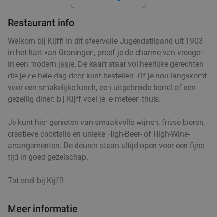
Groningen
3 min.
directions_walk
Restaurant info
Verkocht: 378
€69
Regulier
€39
Welkom bij Kijff! In dit sfeervolle Jugendstilpand uit 1903
in het hart van Groningen, proef je de charme van vroeger
in een modern jasje. De kaart staat vol heerlijke gerechten
die je de hele dag door kunt bestellen. Of je nou langskomt
3-gangen keuzediner bij Brasserie Groen
38%
voor een smakelijke lunch, een uitgebreide borrel of een
gezellig diner: bij Kijff voel je je meteen thuis.
Ma
Di
Wo
Do
Je kunt hier genieten van smaakvolle wijnen, frisse bieren,
Brasserie Groen
9.9
star
creatieve cocktails en unieke High-Beer- of High-Wine-
Groningen
3 min.
directions_walk
arrangementen. De deuren staan altijd open voor een fijne
Verkocht: 350
€42
,50
Regulier
tijd in goed gezelschap.
€26
,50
Tot snel bij Kijff!
Meer informatie
Medium puntzak friet + kruiden + saus in