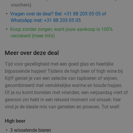
vouchers
)
2-gangen keuzelunch in hartje Groningen
54%
Vragen over de deal? Bel: +31 88 205 05 05 of
Vandaag
Morgen
Zo
Ma
Di
Do
WhatsApp met: +31 88 205 05 05
Delishy
9.9
star
Koop zonder zorgen, want jouw aankoop is 100%
Groningen
2 min.
directions_walk
verzekerd (meer info)
Verkocht: 50
€21
,44
Regulier
€9
,95
Meer over deze deal
Tijd voor gezelligheid met een goed glas en heerlijke
bijpassende hapjes! Tijdens de high beer of high wine bij
Lunchgerecht + homemade lemonade of
33%
Kijff geniet je van een selectie van tapbieren of wijnen,
gebak + warme drank naar keuze
gecombineerd met verrukkelijke warme en koude hapjes.
Of je nu komt borrelen met vrienden, een verjaardag viert of
Morgen
Zo
Ma
Di
Wo
Do
gewoon zin hebt in een relaxed moment vol smaak: hier
Barista Cafe Oude Ebbingestraat
9.7
star
vind je de ideale mix van genieten en proeven. Tot snel!
Groningen
2 min.
directions_walk
Verkocht: 2.144
€9
,75
Regulier
High beer
€6
,50
3 wisselende bieren