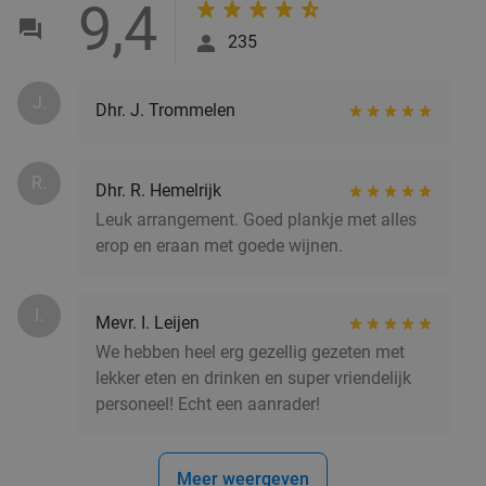
9,4
€27
,50
235
High tea bij Huis de Beurs in hartje Groningen
31%
J.
Dhr. J. Trommelen
Morgen
Zo
Di
Wo
Do
R.
Dhr. R. Hemelrijk
Huis de Beurs
9.2
star
Leuk arrangement. Goed plankje met alles
Groningen
3 min.
directions_walk
erop en eraan met goede wijnen.
Verkocht: 771
€24
,50
Regulier
€16
,95
I.
Mevr. I. Leijen
We hebben heel erg gezellig gezeten met
lekker eten en drinken en super vriendelijk
5-gangendiner van de chef bij Restaurant &
43%
personeel! Echt een aanrader!
Gastrobar Fier
Morgen
Zo
Do
Meer weergeven
Restaurant & Gastrobar Fier
9.7
star