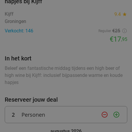
hapjes bij Kijff
Borrelplank + 3 wijnen of bieren of 2 cocktails bij
42%
Kijff
9.4
star
Bistro Bommen Berend
Groningen
Morgen
Verkocht: 146
€25
Regulier
Bistro Bommen Berend
9.7
star
€17
,95
Groningen
0 min.
directions_walk
Verkocht: 355
€28
,65
Regulier
In het kort
€16
,50
Beleef een fantastische middag tijdens een high beer of
high wine bij Kijff: inclusief bijpassende warme en koude
hapjes
3-gangen keuzediner bij Fujiyama in hartje
40%
Groningen
Reserveer jouw deal
Vandaag
Morgen
Zo
Ma
Wo
Do
2
Personen
remove_circle_outline
add_circle_outline
Fujiyama Groningen
9.4
star
Groningen
0 min.
directions_walk
augustus 2026