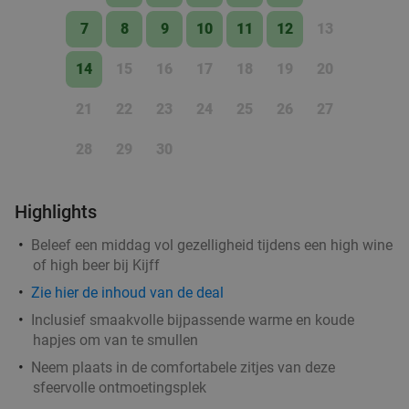
Groningen
1 min.
directions_walk
7
8
9
10
11
12
13
Verkocht: 807
€49
,35
Regulier
14
15
16
17
18
19
20
€29
,50
21
22
23
24
25
26
27
3-gangen keuzediner bij Feithhuis in hartje
28
29
30
38%
Groningen
Vandaag
Morgen
Zo
Ma
Di
Wo
Do
Highlights
Feithhuis
9.8
star
Beleef een middag vol gezelligheid tijdens een high wine
Groningen
1 min.
directions_walk
of high beer bij Kijff
Verkocht: 139
€44
,50
Regulier
Zie hier de inhoud van de deal
€27
,50
Inclusief smaakvolle bijpassende warme en koude
hapjes om van te smullen
Neem plaats in de comfortabele zitjes van deze
3-gangen shared dining-diner in Groningen
37%
sfeervolle ontmoetingsplek