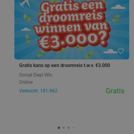
favorite_border
Gratis kans op een droomreis t.w.v. €3.000
Social Deal Win
Online
Gratis
Verkocht: 181.662