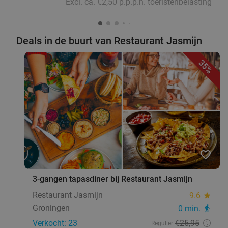
Excl. ca. €2,50 p.p.p.n. toeristenbelasting
Deals in de buurt van Restaurant Jasmijn
35%
favorite_border
3-gangen tapasdiner bij Restaurant Jasmijn
Restaurant Jasmijn
9.6
star
Groningen
0 min.
directions_walk
Verkocht: 23
€25
,95
Regulier