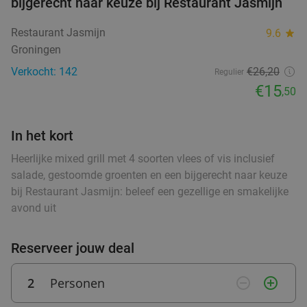
bijgerecht naar keuze bij Restaurant Jasmijn
Veendam
28 min.
directions_car
food
Restaurant Jasmijn
9.6
star
Verkocht: 211
€17
,25
Regulier
Groningen
€9
,95
food
food
food
Verkocht: 142
€26,20
Regulier
€15
,50
food
food
Italiaans 3-gangen keuzediner bij Il Nuovo
food
40%
4Mori in hartje Assen
In het kort
food
food
Vandaag
Morgen
Za
Zo
Wo
Heerlijke mixed grill met 4 soorten vlees of vis inclusief
Il Nuovo 4Mori
salade, gestoomde groenten en een bijgerecht naar keuze
9.7
star
food
bij Restaurant Jasmijn: beleef een gezellige en smakelijke
Assen
28 min.
directions_car
food
food
food
avond uit
Verkocht: 530
€31
,40
Regulier
food
€18
,95
Reserveer jouw deal
food
food
2
Personen
remove_circle_outline
add_circle_outline
3-gangenproeverij bij Tex-Mex Restaurant
38%
food
food