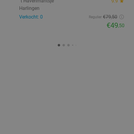
´t Havenmantsje
9.9
star
Harlingen
Verkocht: 0
€79
,50
Regulier
€49
,50