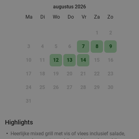
Bramigo
food
augustus 2026
Vandaag
Morgen
Za
Zo
Wo
Ma
Di
Wo
Do
Vr
Za
Zo
Tex-Mex Restaurant Bramigo
9.8
star
Assen
28 min.
directions_car
1
2
Verkocht: 541
€39
,95
Regulier
€24
3
4
5
6
7
8
9
,95
10
11
12
13
14
15
16
17
18
19
20
21
22
23
24
25
26
27
28
29
30
31
Highlights
Heerlijke mixed grill met vis of vlees inclusief salade,