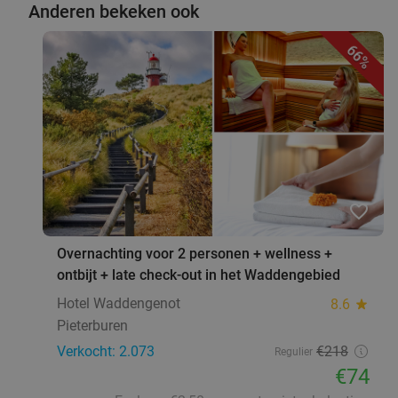
Anderen bekeken ook
66%
favorite_border
Overnachting voor 2 personen + wellness +
ontbijt + late check-out in het Waddengebied
Hotel Waddengenot
8.6
star
Pieterburen
Verkocht: 2.073
€218
Regulier
€74