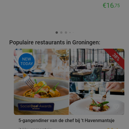
€16
,75
Populaire restaurants in Groningen:
38%
NEW
TODAY
favorite_border
5-gangendiner van de chef bij 't Havenmantsje