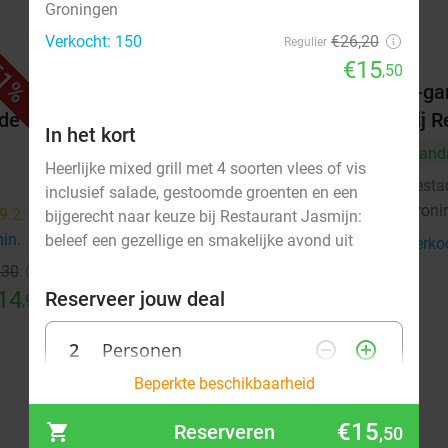
Groningen
Verkocht: 150
€26,20
Regulier
€15
1%
43%
,50
arme
5-gangendiner van de chef bij
2-ga
 de
Restaurant & Gastrobar Fier
bij 
In het kort
Vandaag
Do
Vr
Za
Vand
Heerlijke mixed grill met 4 soorten vlees of vis
Restaurant & Gastrobar Fier
Resta
9.6
star
inclusief salade, gestoomde groenten en een
Groningen
Groni
3 min.
directions_walk
9.2
star
bijgerecht naar keuze bij Restaurant Jasmijn:
min.
directions_walk
beleef een gezellige en smakelijke avond uit
Verkocht: 395
€69
Verko
Regulier
€39
,30
14
Reserveer jouw deal
,95
2
Personen
remove_circle_outline
add_circle_outline
Beperkte beschikbaarheid
augustus 2026
€15
Reserveren
,50
Ma
Di
Wo
Do
Vr
Za
Zo