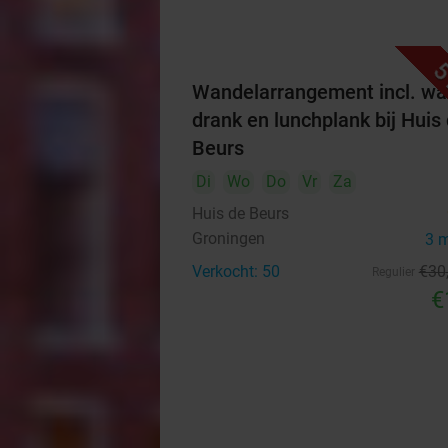
5
Wandelarrangement incl. w
drank en lunchplank bij Huis
Beurs
Di
Wo
Do
Vr
Za
Huis de Beurs
Groningen
3 
Verkocht: 50
€30
Regulier
€