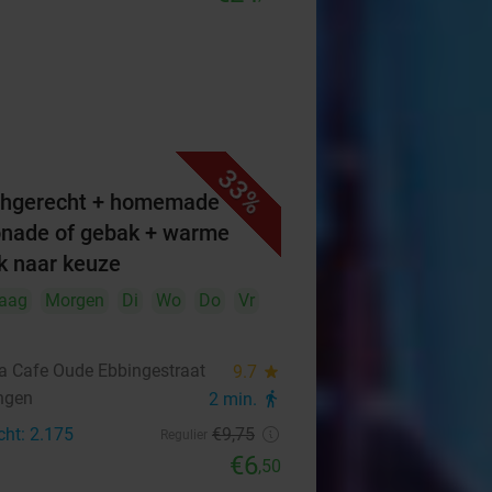
33%
hgerecht + homemade
nade of gebak + warme
k naar keuze
aag
Morgen
Di
Wo
Do
Vr
ta Cafe Oude Ebbingestraat
9.7
star
ngen
2 min.
directions_walk
cht: 2.175
€9
,75
Regulier
€6
,50