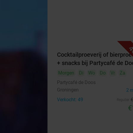
4
Cocktailproeverij of bierproev
+ snacks bij Partycafé de Do
Morgen
Di
Wo
Do
Vr
Za
Partycafé de Doos
Groningen
2 
Verkocht: 49
Regulier
€