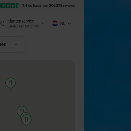
9,4
op basis van
206.298 reviews
Klantenservice
NL
Bereikbaar tot 21:00
nen
food
food
food
food