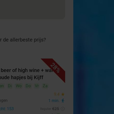
 de allerbeste prijs?
28%
 beer of high wine + warme
ude hapjes bij Kijff
en
Di
Wo
Do
Vr
Za
9.4
star
ngen
1 min.
directions_walk
cht: 153
€25
Regulier