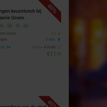
40%
ngen keuzelunch bij
serie Groen
Wo
Do
Vr
Za
erie Groen
9.9
star
ngen
3 min.
directions_walk
cht: 84
€19
,85
Regulier
€11
,95
40%