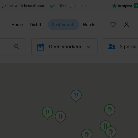
agen per week beschikbaar
10+ miljoen leden
Home
Dichtbij
Restaurants
Hotels
calendar
Geen voorkeur
2 perso
food
food
food
food
food
food
food