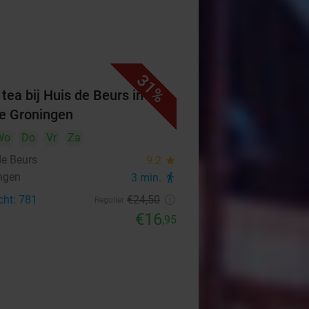
31%
 tea bij Huis de Beurs in
je Groningen
Wo
Do
Vr
Za
de Beurs
9.2
star
ngen
3 min.
directions_walk
cht: 781
€24
,50
Regulier
€16
,95