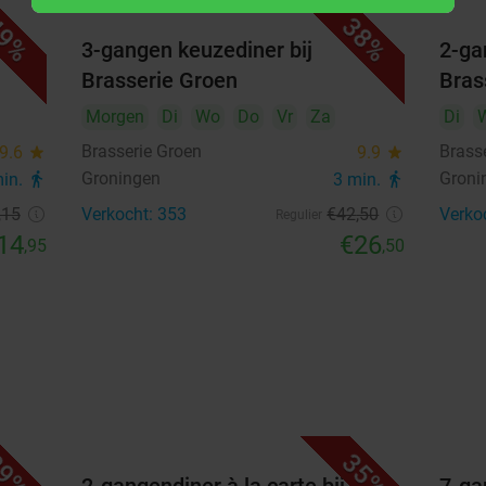
9%
38%
1
2
3-gangen keuzediner bij
2-ga
Brasserie Groen
Bras
3
4
5
6
7
8
9
Morgen
Di
Wo
Do
Vr
Za
Di
10
11
12
13
14
15
16
Brasserie Groen
Brass
9.6
star
9.9
star
Groningen
Groni
min.
directions_walk
3 min.
directions_walk
17
18
19
20
21
22
23
,15
Verkocht: 353
€42
,50
Verko
Regulier
24
25
26
27
28
29
30
14
€26
,95
,50
31
Highlights
Heerlijke mixed grill met vis of vlees inclusief
salade, gestoomde groenten en bijgerecht naar
keuze bij Restaurant Jasmijn
9%
35%
Zie hier de inhoud van de deal