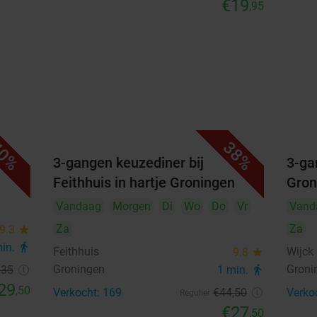
€19
,95
0%
38%
3-gangen keuzediner bij
3-ga
Feithhuis in hartje Groningen
Gron
Vandaag
Morgen
Di
Wo
Do
Vr
Vand
Za
Za
9.3
star
min.
directions_walk
Feithhuis
Wijck
9.8
star
Groningen
Groni
,35
1 min.
directions_walk
29
,50
Verkocht: 169
€44
,50
Verko
Regulier
€27
,50