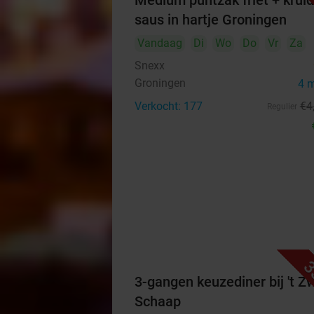
Medium puntzak friet + krui
saus in hartje Groningen
Vandaag
Di
Wo
Do
Vr
Za
Snexx
Groningen
4 
Verkocht: 177
€4
Regulier
3
3-gangen keuzediner bij 't Z
Schaap