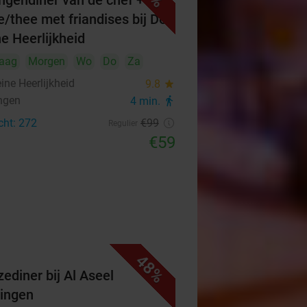
ngendiner van de chef +
ie/thee met friandises bij De
ne Heerlijkheid
aag
Morgen
Wo
Do
Za
ine Heerlijkheid
9.8
star
ngen
4 min.
directions_walk
cht: 272
€99
Regulier
€59
48%
ediner bij Al Aseel
ingen