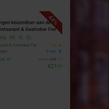
44%
ngen keuzediner aan de bar
Restaurant & Gastrobar Fier
aag
Do
Vr
Za
urant & Gastrobar Fier
9.6
star
ngen
3 min.
directions_walk
cht: 42
€39
Regulier
€21
,95