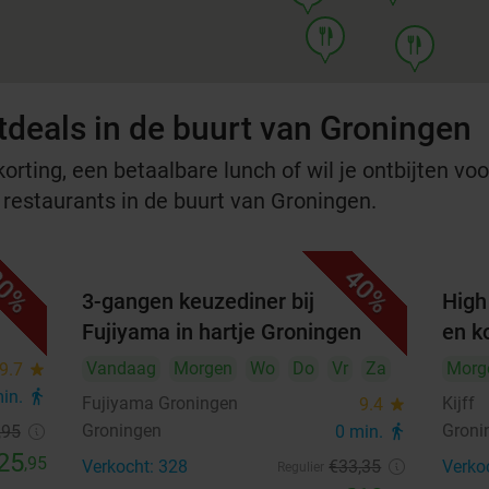
food
food
tdeals in de buurt van Groningen
rting, een betaalbare lunch of wil je ontbijten voor
e restaurants in de buurt van Groningen.
0%
40%
3-gangen keuzediner bij
High
Fujiyama in hartje Groningen
en ko
Vandaag
Morgen
Wo
Do
Vr
Za
Morg
9.7
star
min.
directions_walk
Fujiyama Groningen
Kijff
9.4
star
Groningen
Groni
,95
0 min.
directions_walk
25
,95
Verkocht: 328
€33
,35
Verko
Regulier