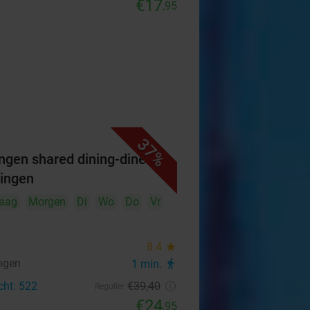
€17
,95
37%
ngen shared dining-diner in
ingen
aag
Morgen
Di
Wo
Do
Vr
8.4
star
ngen
1 min.
directions_walk
cht: 522
€39
,40
Regulier
€24
,95