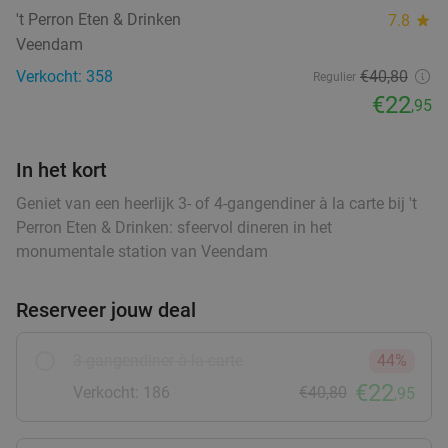
't Perron Eten & Drinken
7.8
star
Verkocht: 215
€17
,25
Regulier
food
Veendam
€9
,95
Verkocht: 358
€40
,80
Regulier
food
food
€22
food
,95
Italiaans 3-gangen keuzediner bij Il Nuovo
40%
food
food
4Mori in hartje Assen
food
In het kort
Morgen
Wo
Do
Geniet van een heerlijk 3- of 4-gangendiner à la carte bij 't
food
food
Il Nuovo 4Mori
9.7
star
Perron Eten & Drinken: sfeervol dineren in het
Assen
28 min.
directions_car
monumentale station van Veendam
food
food
Verkocht: 603
€31
,40
Regulier
food
food
€18
Reserveer jouw deal
,95
food
3-gangendiner à la carte
44%
food
food
€22
3-gangenproeverij bij Tex-Mex Restaurant
38%
Verkocht: 186
€40,80
,95
Bramigo
food
food