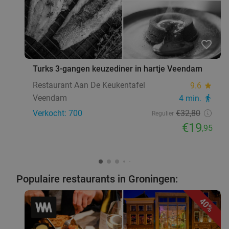
favorite_border
Turks 3-gangen keuzediner in hartje Veendam
Restaurant Aan De Keukentafel
9.6
star
Veendam
4 min.
directions_walk
Verkocht: 700
€32
,80
Regulier
€19
,95
Populaire restaurants in Groningen:
40%