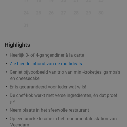
17
18
19
20
21
22
23
24
25
26
27
28
29
30
31
Highlights
Heerlijk 3- of 4-gangendiner à la carte
Zie hier de inhoud van de multideals
Geniet bijvoorbeeld van trio van mini-kroketjes, gamba's
en cheesecake
Er is gegarandeerd voor ieder wat wils!
De chef-kok werkt met verse ingrediënten, én dat proef
je!
Neem plaats in het sfeervolle restaurant
Op een unieke locatie in het monumentale station van
Veendam