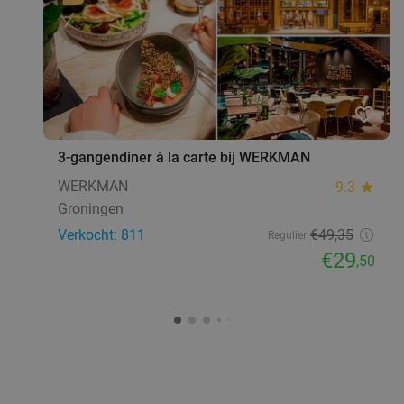
favorite_border
3-gangendiner à la carte bij WERKMAN
WERKMAN
9.3
star
Groningen
Verkocht: 811
€49
,35
Regulier
€29
,50