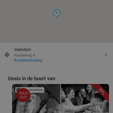
food
Veendam
Parallelweg 4
Routebeschrijving
Deals in de buurt van
39%
SOLD
OUT