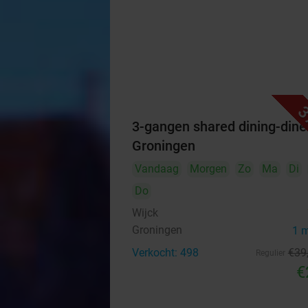
3
3-gangen shared dining-diner
Groningen
Vandaag
Morgen
Zo
Ma
Di
Do
Wijck
Groningen
1 
Verkocht: 498
€39
Regulier
€