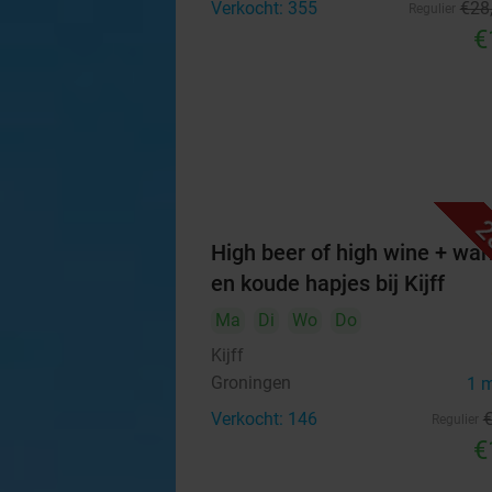
Verkocht: 355
€28
Regulier
€
2
High beer of high wine + wa
en koude hapjes bij Kijff
Ma
Di
Wo
Do
Kijff
Groningen
1 
Verkocht: 146
Regulier
€