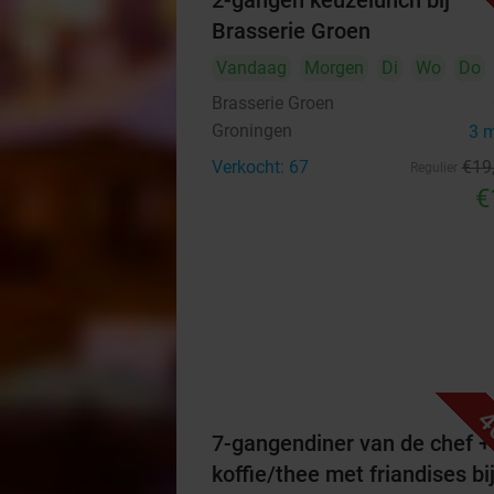
2-gangen keuzelunch bij
Brasserie Groen
Vandaag
Morgen
Di
Wo
Do
Brasserie Groen
Groningen
3 
Verkocht: 67
€19
Regulier
€
4
7-gangendiner van de chef +
koffie/thee met friandises bi