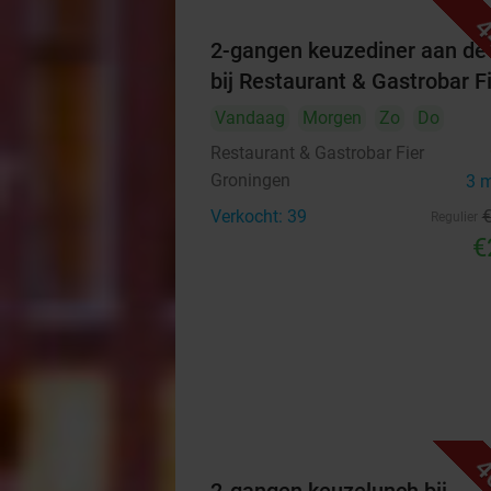
4
2-gangen keuzediner aan de
bij Restaurant & Gastrobar F
Vandaag
Morgen
Zo
Do
Restaurant & Gastrobar Fier
Groningen
3 
Verkocht: 39
Regulier
€
4