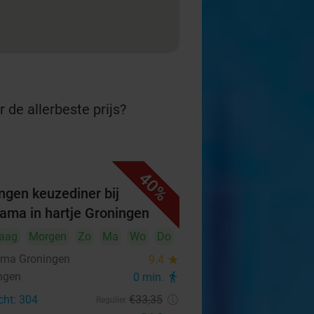
 de allerbeste prijs?
40%
ngen keuzediner bij
yama in hartje Groningen
aag
Morgen
Zo
Ma
Wo
Do
ama Groningen
9.4
star
ngen
0 min.
directions_walk
cht: 304
€33
,35
Regulier