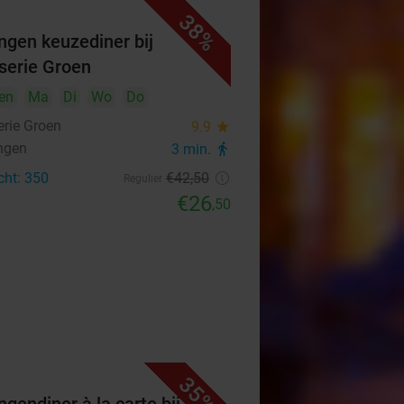
38%
ngen keuzediner bij
serie Groen
en
Ma
Di
Wo
Do
erie Groen
9.9
star
ngen
3 min.
directions_walk
cht: 350
€42
,50
Regulier
€26
,50
35%