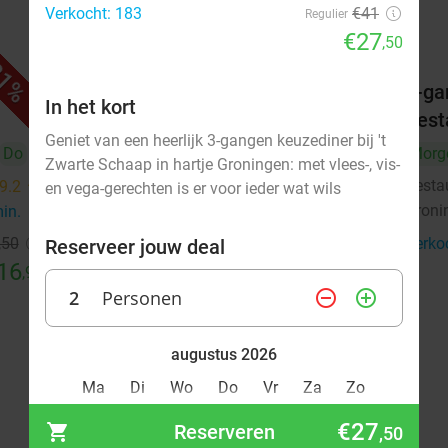
Verkocht: 183
€41
Regulier
€27
,50
1%
51%
Wandelarrangement incl. warme
5-ga
In het kort
drank en lunchplank bij Huis de
Rest
Geniet van een heerlijk 3-gangen keuzediner bij 't
Beurs
Do
Morg
Zwarte Schaap in hartje Groningen: met vlees-, vis-
Vandaag
Morgen
Zo
Di
Wo
Do
Resta
9.2
star
en vega-gerechten is er voor ieder wat wils
Groni
min.
directions_walk
Huis de Beurs
9.2
star
Groningen
3 min.
directions_walk
,50
Verko
Reserveer jouw deal
16
Verkocht: 48
€30
,30
,95
Regulier
2
Personen
€14
remove_circle_outline
add_circle_outline
,95
augustus 2026
Ma
Di
Wo
Do
Vr
Za
Zo
€27
Reserveren
,50
1
2