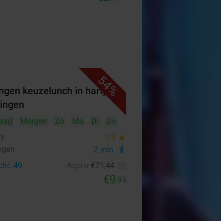
54%
ngen keuzelunch in hartje
ingen
aag
Morgen
Zo
Ma
Di
Do
hy
9.9
star
ngen
2 min.
directions_walk
cht: 49
€21
,44
Regulier
€9
,95