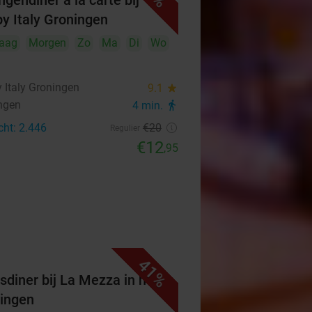
ngendiner à la carte bij
y Italy Groningen
aag
Morgen
Zo
Ma
Di
Wo
 Italy Groningen
9.1
star
ngen
4 min.
directions_walk
cht: 2.446
€20
Regulier
€12
,95
41%
sdiner bij La Mezza in hartje
ingen