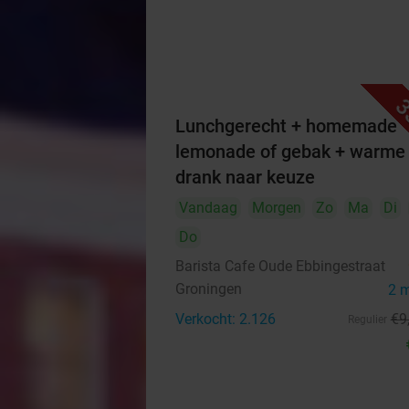
3
Lunchgerecht + homemade
lemonade of gebak + warme
drank naar keuze
Vandaag
Morgen
Zo
Ma
Di
Do
Barista Cafe Oude Ebbingestraat
Groningen
2 
Verkocht: 2.126
€9
Regulier