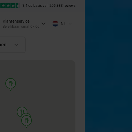
9,4
op basis van
205.983 reviews
Klantenservice
NL
Bereikbaar vanaf 07:00
nen
food
food
food
food