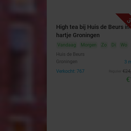
3
High tea bij Huis de Beurs in
hartje Groningen
Vandaag
Morgen
Zo
Di
Wo
Huis de Beurs
Groningen
3 
Verkocht: 767
€24
Regulier
€