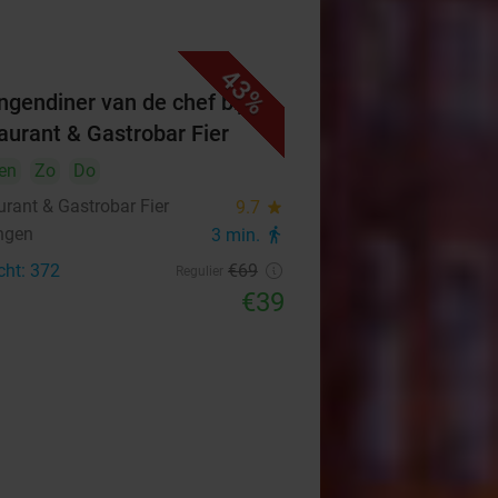
43%
ngendiner van de chef bij
aurant & Gastrobar Fier
en
Zo
Do
urant & Gastrobar Fier
9.7
star
ngen
3 min.
directions_walk
cht: 372
€69
Regulier
€39