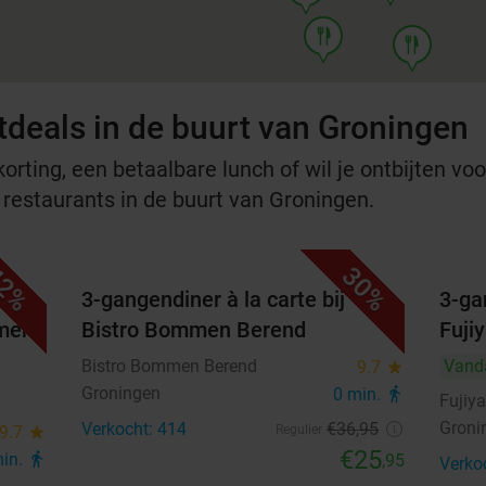
food
food
tdeals in de buurt van Groningen
rting, een betaalbare lunch of wil je ontbijten voor
e restaurants in de buurt van Groningen.
2%
30%
ren
3-gangendiner à la carte bij
3-ga
mmen
Bistro Bommen Berend
Fuji
Bistro Bommen Berend
Vand
9.7
star
Groningen
0 min.
directions_walk
Fujiy
Groni
Verkocht: 414
€36
,95
9.7
star
Regulier
€25
min.
directions_walk
,95
Verko