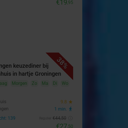
€19
,95
38%
ngen keuzediner bij
hhuis in hartje Groningen
aag
Morgen
Zo
Ma
Di
Wo
huis
9.8
star
ngen
1 min.
directions_walk
cht: 139
€44
,50
Regulier
€27
,50