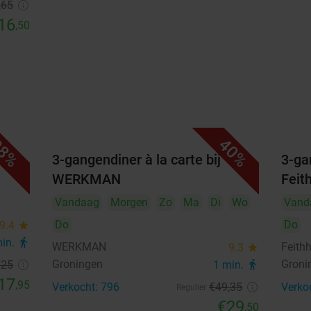
,65
16
,50
8%
40%
rme
3-gangendiner à la carte bij
3-ga
WERKMAN
Feit
Vandaag
Morgen
Zo
Ma
Di
Wo
Vand
Do
Do
9.4
star
min.
directions_walk
WERKMAN
Feith
9.3
star
Groningen
Groni
€25
1 min.
directions_walk
17
,95
Verkocht: 796
€49
,35
Verko
Regulier
€29
,50