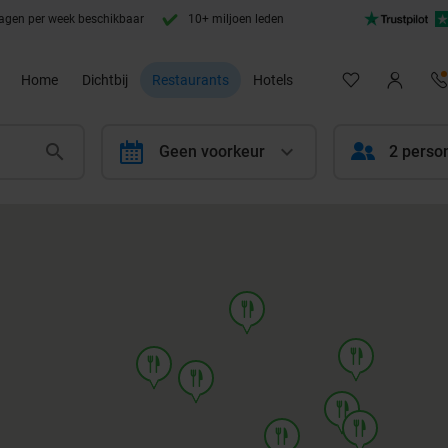
agen per week beschikbaar
10+ miljoen leden
Home
Dichtbij
Restaurants
Hotels
calendar
Geen voorkeur
2 perso
food
food
food
food
food
food
food