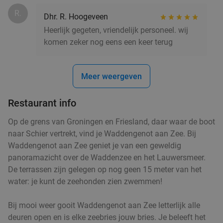
R.
Dhr. R. Hoogeveen
High tea bij Huis de Beurs in hartje Groningen
31%
Heerlijk gegeten, vriendelijk personeel. wij
komen zeker nog eens een keer terug
Di
Wo
Do
Vr
Za
Huis de Beurs
9.2
star
Meer weergeven
Groningen
3 min.
directions_walk
Verkocht: 781
€24
,50
Regulier
Restaurant info
€16
,95
Op de grens van Groningen en Friesland, daar waar de boot
naar Schier vertrekt, vind je Waddengenot aan Zee. Bij
Waddengenot aan Zee geniet je van een geweldig
5-gangendiner van de chef bij Restaurant &
43%
panoramazicht over de Waddenzee en het Lauwersmeer.
Gastrobar Fier
De terrassen zijn gelegen op nog geen 15 meter van het
Vandaag
Do
Vr
Za
water: je kunt de zeehonden zien zwemmen!
Restaurant & Gastrobar Fier
9.6
star
Bij mooi weer gooit Waddengenot aan Zee letterlijk alle
Groningen
3 min.
directions_walk
deuren open en is elke zeebries jouw bries. Je beleeft het