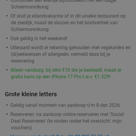
Combineer een etentje bijvoorbeeld met een dagje
Morgen
Di
Do
Vr
Za
Schiermonnikoog
Delishy
9.9
star
Of sluit je eilandvakantie af in dit unieke restaurant op
Groningen
2 min.
directions_walk
de zeedijk, naast de sluizen en het bootvertrek van
Verkocht: 52
€21
,44
Regulier
Schiermonnikoog
€9
,95
Ook geldig in het weekend!
Uiteraard wordt er rekening gehouden met vegetariërs en
(di)eetwensen of allergieën, vermeld deze bij je
reservering
Lunchgerecht + homemade lemonade of
33%
gebak + warme drank naar keuze
Alleen vandaag: bij elke €10 die je besteedt, maak je
gratis kans op een iPhone 17 Pro t.w.v. €1.329!
Morgen
Di
Wo
Do
Vr
Za
Barista Cafe Oude Ebbingestraat
9.7
star
Grote kleine letters
Groningen
2 min.
directions_walk
Geldig vanaf moment van aankoop t/m 8 dec 2026
Verkocht: 2.185
€9
,75
Regulier
Reserveren:
na aankoop online reserveren met 'Social
€6
,50
Deal Reserveren' (te vinden onder het overzicht:
mijn
vouchers
)