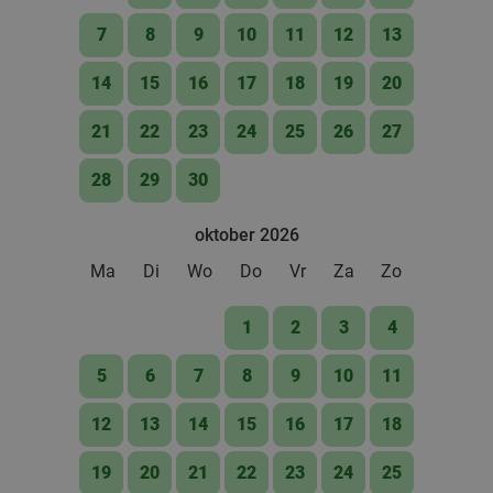
Verkocht: 835
€49
,35
Regulier
€29
7
8
9
10
11
12
13
,50
14
15
16
17
18
19
20
3-gangen keuzediner bij Feithhuis in hartje
38%
21
22
23
24
25
26
27
Groningen
28
29
30
Morgen
Di
Wo
Do
Vr
Za
Feithhuis
9.8
star
oktober 2026
Groningen
1 min.
directions_walk
Ma
Di
Wo
Do
Vr
Za
Zo
Verkocht: 176
€44
,50
Regulier
€27
,50
1
2
3
4
5
6
7
8
9
10
11
3-gangen shared dining-diner in Groningen
37%
12
13
14
15
16
17
18
Vandaag
Morgen
Di
Wo
Do
Vr
Za
19
20
21
22
23
24
25
Wijck
8.4
star