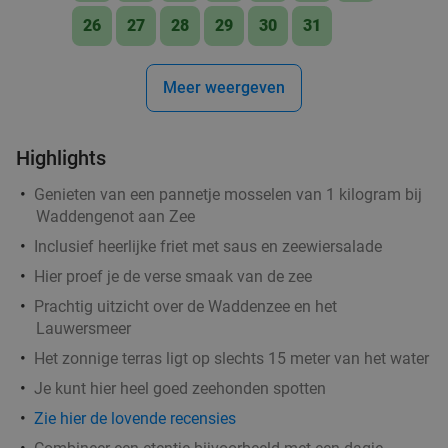
Groningen
1 min.
directions_walk
26
27
28
29
30
31
Verkocht: 522
€39
,40
Regulier
€24
,95
Meer weergeven
Highlights
Cocktailproeverij of bierproeverij + snacks bij
40%
Partycafé de Doos
Genieten van een pannetje mosselen van 1 kilogram bij
Waddengenot aan Zee
Morgen
Di
Wo
Do
Vr
Za
Inclusief heerlijke friet met saus en zeewiersalade
Partycafé de Doos
9.5
star
Groningen
Hier proef je de verse smaak van de zee
2 min.
directions_walk
Prachtig uitzicht over de Waddenzee en het
Verkocht: 49
€21
Regulier
Lauwersmeer
€12
,50
Het zonnige terras ligt op slechts 15 meter van het water
Je kunt hier heel goed zeehonden spotten
2-gangen keuzelunch in hartje Groningen
Zie hier de lovende recensies
54%