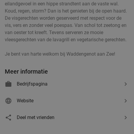
Verkocht: 402
€69
Regulier
eilandgevoel in een hippe strandtent aan de vaste wal.
€39
Koud, regen, storm? Dan is het genieten bij de open haard.
De visgerechten worden geserveerd met respect voor de
vis, vers en zonder veel poespas. Van schol tot zeetong en
van oester tot kreeft. Tevens serveren ze mooie
3-gangen keuzediner bij Brasserie Groen
38%
vleesgerechten van de lavagrill en vegetarische gerechten.
Morgen
Di
Wo
Do
Vr
Za
Je bent van harte welkom bij Waddengenot aan Zee!
Brasserie Groen
9.9
star
Groningen
3 min.
directions_walk
Meer informatie
Verkocht: 353
€42
,50
Regulier
Bedrijfspagina
€26
,50
Website
Medium puntzak friet + kruiden + saus in
Deel met vrienden
39%
hartje Groningen