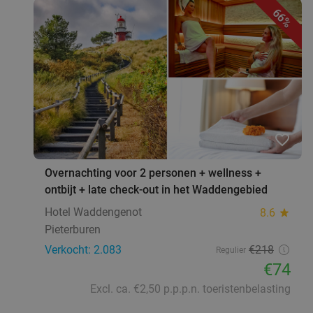
66%
Tapasdiner bij La Mezza in hartje Groningen
41%
Vandaag
Di
Wo
Do
Vr
Za
La Mezza
9.3
star
Groningen
4 min.
directions_walk
Verkocht: 392
€26
,25
Regulier
favorite_border
€15
,50
Overnachting voor 2 personen + wellness +
ontbijt + late check-out in het Waddengebied
Mezzediner bij Al Aseel Groningen
48%
Hotel Waddengenot
8.6
star
Pieterburen
Vandaag
Morgen
Di
Wo
Do
Vr
Za
Verkocht: 2.083
€218
Regulier
Al Aseel Groningen
8.6
star
€74
Groningen
4 min.
directions_walk
Excl. ca. €2,50 p.p.p.n. toeristenbelasting
Verkocht: 130
€27
Regulier