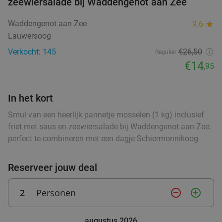
zeewiersalade bij Waddengenot aan Zee
3-gangendiner à la carte bij Bistro Bommen
30%
Waddengenot aan Zee
9.6
star
Berend
Lauwersoog
Bistro Bommen Berend
9.7
star
Verkocht: 145
€26,50
Regulier
Groningen
0 min.
directions_walk
€14
,95
Verkocht: 412
€36
,95
Regulier
€25
,95
In het kort
Smul van een heerlijk pannetje mosselen (1 kg) inclusief
friet met saus en zeewiersalade bij Waddengenot aan Zee:
3-gangen keuzediner bij Fujiyama in hartje
40%
perfect te combineren met een dagje Schiermonnikoog
Groningen
Vandaag
Morgen
Wo
Do
Vr
Za
Reserveer jouw deal
Fujiyama Groningen
9.4
star
Groningen
0 min.
directions_walk
2
Personen
remove_circle_outline
add_circle_outline
Verkocht: 335
€33
,35
Regulier
€19
,95
augustus 2026