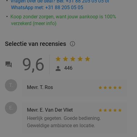
Vragen over de deal? Bel: +31 88 205 05 05 of
Fiesta Tapas Toren bij La Cubanita
10%
WhatsApp met: +31 88 205 05 05
Morgen
Di
Wo
Do
Vr
Koop zonder zorgen, want jouw aankoop is 100%
verzekerd (meer info)
La Cubanita Groningen
10.0
star
Groningen
3 min.
directions_walk
Verkocht: 71
€19
,50
Regulier
Selectie van recensies
info_outlined
€17
,50
9,6
446
Mexicaans 3-gangendiner à la carte bij
27%
Cantina Mexicana
T.
Mevr. T. Ros
Vandaag
Morgen
Di
Wo
Do
Vr
Za
Cantina Mexicana Groningen
9.6
star
E.
Mevr. E. Van Der Vliet
Groningen
3 min.
directions_walk
Heerlijk gegeten. Goede bediening.
Verkocht: 606
€37
,50
Regulier
Geweldige ambiance en locatie.
€27
,50