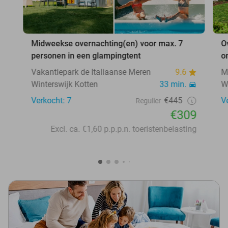
Midweekse overnachting(en) voor max. 7
O
personen in een glampingtent
o
Vakantiepark de Italiaanse Meren
9.6
M
Winterswijk Kotten
33 min.
W
Verkocht: 7
€445
V
Regulier
€309
Excl. ca. €1,60 p.p.p.n. toeristenbelasting