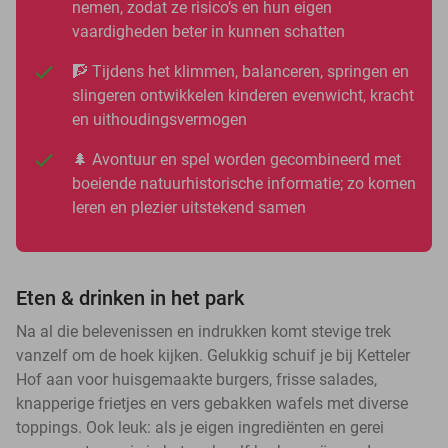
nemen, zodat ze risico’s en hun eigen
vaardigheden beter in kunnen schatten
🧗 Tijdens het klimmen, balanceren, springen en
slingeren ontwikkelen kinderen evenwicht, kracht
en uithoudingsvermogen
🌲 Avontuur en spel worden gecombineerd met
boeiende natuurhistorische informatie; zo komen
leren en plezier uitstekend samen
Eten & drinken in het park
Na al die belevenissen en indrukken komt stevige trek
vanzelf om de hoek kijken. Gelukkig schuif je bij Ketteler
Hof aan voor huisgemaakte burgers, frisse salades,
knapperige frietjes en vers gebakken wafels met diverse
toppings. Ook leuk: als je eigen ingrediënten en gerei