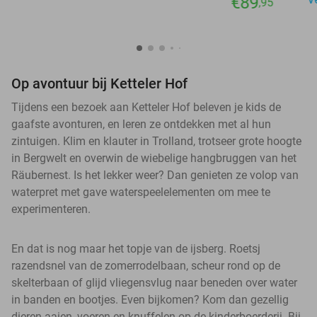
€89
,95
Op avontuur bij Ketteler Hof
Tijdens een bezoek aan Ketteler Hof beleven je kids de
gaafste avonturen, en leren ze ontdekken met al hun
zintuigen. Klim en klauter in Trolland, trotseer grote hoogte
in Bergwelt en overwin de wiebelige hangbruggen van het
Räubernest. Is het lekker weer? Dan genieten ze volop van
waterpret met gave waterspeelelementen om mee te
experimenteren.
En dat is nog maar het topje van de ijsberg. Roetsj
razendsnel van de zomerrodelbaan, scheur rond op de
skelterbaan of glijd vliegensvlug naar beneden over water
in banden en bootjes. Even bijkomen? Kom dan gezellig
dieren aaien, voeren en knuffelen op de kinderboerderij. Bij