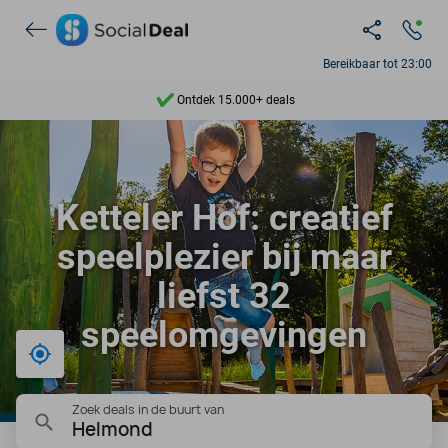
Bereikbaar tot 23:00
Ontdek 15.000+ deals
7 dagen per week beschikbaar
10+ miljoen leden
Ketteler Hof: creatief
9,4
speelplezier bij maar
Ontdek 15.000+ deals
liefst 32
speelomgevingen
Bij mij in de buurt
Zoek deals in de buurt van
Helmond