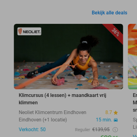
Bekijk alle deals
36%
Klimcursus (4 lessen) + maandkaart vrij
E
klimmen
M
s
Neoliet Klimcentrum Eindhoven
8.7
Eindhoven (+1 locatie)
15 min.
S
L
Verkocht: 50
€139,95
Regulier
V