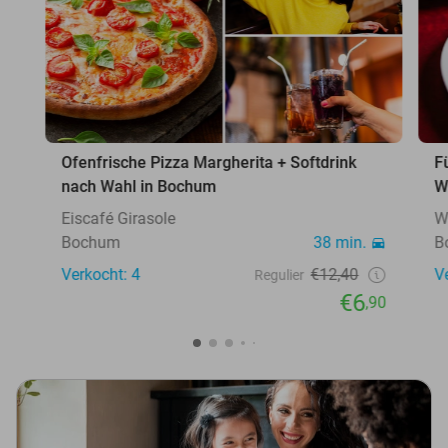
Ofenfrische Pizza Margherita + Softdrink
F
nach Wahl in Bochum
W
Eiscafé Girasole
W
Bochum
38 min.
B
Verkocht: 4
€12,40
V
Regulier
€6
,90