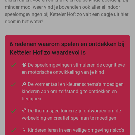
minder mooi weer vind je bovendien ook allerlei indoor
speelomgevingen bij Ketteler Hof; zo valt een dagje uit hier
nooit in het water!
6 redenen waarom spelen en ontdekken bij
Ketteler Hof zo waardevol is
🧠 De speelomgevingen stimuleren de cognitieve
en motorische ontwikkeling van je kind
🔎 De vormentaal en kleurenschema’s moedigen
kinderen aan om zelfstandig te ontdekken en
begrijpen
🌈 De thema-speeltuinen zijn ontworpen om de
verbeelding en creatief spel aan te moedigen
💡 Kinderen leren in een veilige omgeving risico’s