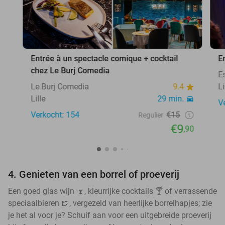
Entrée à un spectacle comique + cocktail
E
chez Le Burj Comedia
E
Le Burj Comedia
9.4
Li
Lille
29 min.
V
Verkocht: 154
€15
Regulier
€9
,90
4. Genieten van een borrel of proeverij
Een goed glas wijn 🍷, kleurrijke cocktails 🍸 of verrassende
speciaalbieren 🍺, vergezeld van heerlijke borrelhapjes; zie
je het al voor je? Schuif aan voor een uitgebreide proeverij