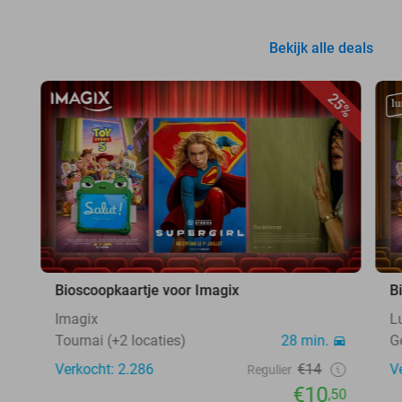
Bekijk alle deals
25%
Bioscoopkaartje voor Imagix
B
Imagix
L
Tournai (+2 locaties)
28 min.
G
Verkocht: 2.286
€14
V
Regulier
€10
,50