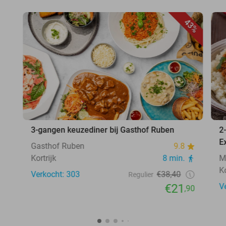
43%
3-gangen keuzediner bij Gasthof Ruben
2
E
Gasthof Ruben
9.8
Kortrijk
8 min.
M
Ko
Verkocht: 303
€38,40
Regulier
€21
V
,90