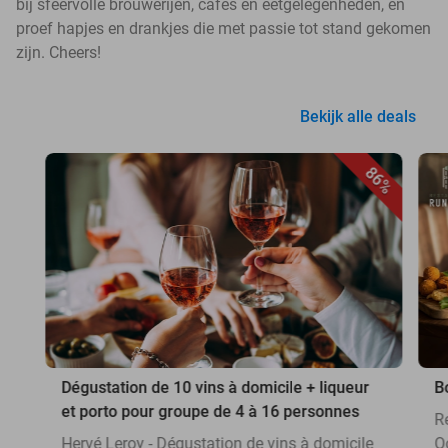
bij sfeervolle brouwerijen, cafés en eetgelegenheden, en
proef hapjes en drankjes die met passie tot stand gekomen
zijn. Cheers!
Bekijk alle deals
86%
Dégustation de 10 vins à domicile + liqueur
B
et porto pour groupe de 4 à 16 personnes
R
Hervé Leroy - Dégustation de vins à domicile
O