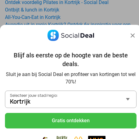
Ontdek voordelig Pilates in Kortrijk - Social Deal
Ontbijt & lunch in Kortrijk
All-You-Can-Eat in Kortrijk
Avondje uit in regio Kortrijk? Ontdek 6x inspiratie voor een
onvergetelijke avond
Date ideeën voor Kortrijk en omgeving: ontdek 16 tips voor
de ideale dates
Blijf als eerste op de hoogte van de beste
Trampolinespringen bij Arenal Roeselare: ontdek een waar
trampolineparadijs
deals.
Dagje uit naar Pairi Daiza vanaf Kortrijk: verwonder je in de
Sluit je aan bij Social Deal en profiteer van kortingen tot wel
beste dierentuin van Europa
70%!
Ontdek de beste restaurants in Kortrijk via Social Deal
Voordelig sushi scoren? Ontdek de beste sushi restaurants
Selecteer jouw stad/regio:
in Kortrijk en omgeving
Kortrijk
Schoonheidsspecialisten in Kortrijk: voordelige
beautydeals
Gratis ontdekken
Schoonheidssalons in Kortrijk: voordelige beauty-
arrangementen
Met korting zwemmen bij zwembaden in regio Kortrijk