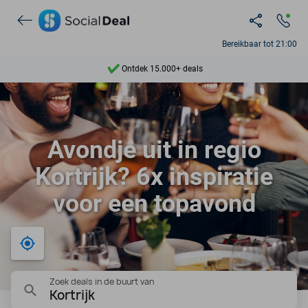
Bereikbaar tot 21:00
Ontdek 15.000+ deals
7 dagen per week beschikbaar
10+ miljoen leden
Avondje uit in regio
9,4
Kortrijk? 6x inspiratie
Ontdek 15.000+ deals
voor een topavond
Bij mij in de buurt
Zoek deals in de buurt van
Kortrijk