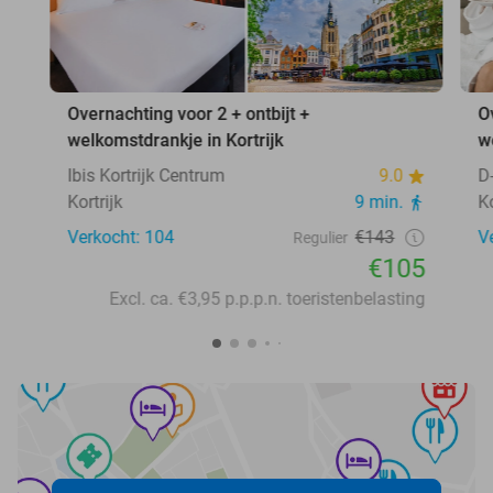
Overnachting voor 2 + ontbijt +
O
welkomstdrankje in Kortrijk
w
Ibis Kortrijk Centrum
9.0
D
Kortrijk
9 min.
Ko
Verkocht: 104
€143
V
Regulier
€105
Excl. ca. €3,95 p.p.p.n. toeristenbelasting