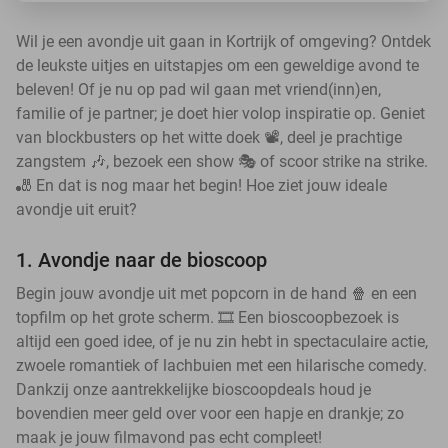
Wil je een avondje uit gaan in Kortrijk of omgeving? Ontdek
de leukste uitjes en uitstapjes om een geweldige avond te
beleven! Of je nu op pad wil gaan met vriend(inn)en,
familie of je partner; je doet hier volop inspiratie op. Geniet
van blockbusters op het witte doek 📽️, deel je prachtige
zangstem 🎶, bezoek een show 🎭 of scoor strike na strike.
🎳 En dat is nog maar het begin! Hoe ziet jouw ideale
avondje uit eruit?
1. Avondje naar de bioscoop
Begin jouw avondje uit met popcorn in de hand 🍿 en een
topfilm op het grote scherm. 🎞️ Een bioscoopbezoek is
altijd een goed idee, of je nu zin hebt in spectaculaire actie,
zwoele romantiek of lachbuien met een hilarische comedy.
Dankzij onze aantrekkelijke bioscoopdeals houd je
bovendien meer geld over voor een hapje en drankje; zo
maak je jouw filmavond pas echt compleet!