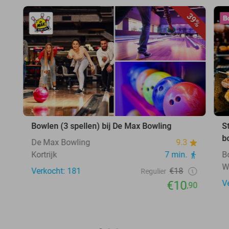
39%
Bowlen (3 spellen) bij De Max Bowling
S
b
De Max Bowling
9.3
Kortrijk
7 min.
B
W
Verkocht: 181
€18
Regulier
€10
V
,90