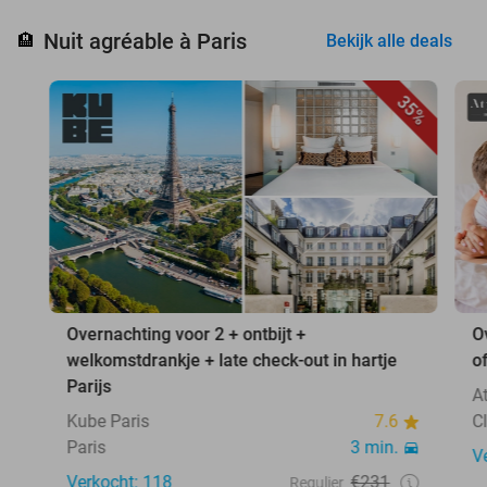
Nuit agréable à Paris
🏨
Bekijk alle deals
35%
Overnachting voor 2 + ontbijt +
O
welkomstdrankje + late check-out in hartje
o
Parijs
A
Kube Paris
7.6
C
Paris
3 min.
V
Verkocht: 118
€231
Regulier