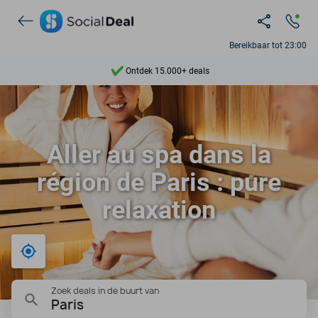
Bereikbaar tot 23:00
Ontdek 15.000+ deals
7 dagen per week beschikbaar
10+ miljoen leden
Aller au spa dans la
9,4
région de Paris : pure
Ontdek 15.000+ deals
relaxation
Bij mij in de buurt
Zoek deals in de buurt van
Paris