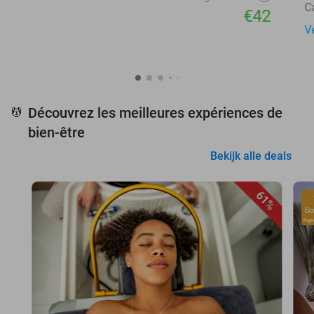
C
€42
V
Découvrez les meilleures expériences de
💆
bien-être
Bekijk alle deals
61%