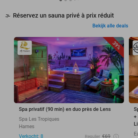
Réservez un sauna privé à prix réduit
🌫️
Bekijk alle deals
39%
Spa privatif (90 min) en duo près de Lens
S
+
Spa Les Tropiques
Li
Harnes
E
Verkocht: 8
€69
Regulier