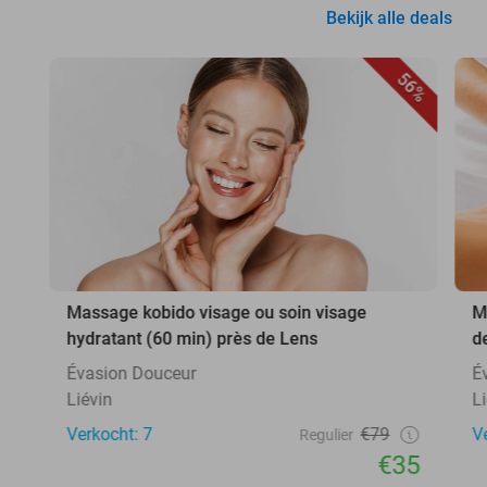
Bekijk alle deals
56%
Massage kobido visage ou soin visage
M
hydratant (60 min) près de Lens
d
Évasion Douceur
É
Liévin
L
Verkocht: 7
€79
V
Regulier
€35