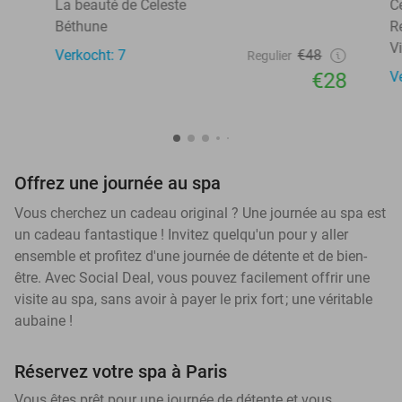
La beauté de Celeste
C
Béthune
R
V
Verkocht: 7
€48
Regulier
€28
V
Offrez une journée au spa
Vous cherchez un cadeau original ? Une journée au spa est
un cadeau fantastique ! Invitez quelqu'un pour y aller
ensemble et profitez d'une journée de détente et de bien-
être. Avec Social Deal, vous pouvez facilement offrir une
visite au spa, sans avoir à payer le prix fort ; une véritable
aubaine !
Réservez votre spa à Paris
Vous êtes prêt pour une journée de détente et vous