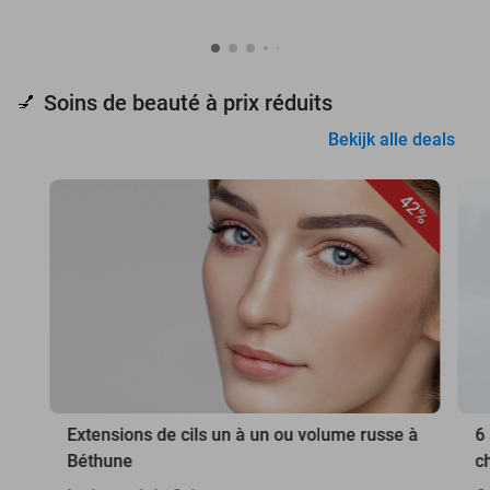
Soins de beauté à prix réduits
💅
Bekijk alle deals
42%
Extensions de cils un à un ou volume russe à
6
Béthune
c