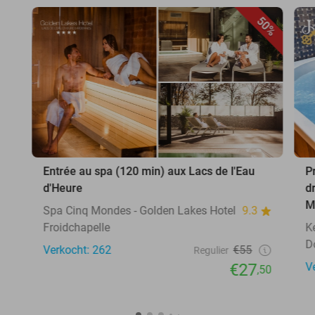
50%
Entrée au spa (120 min) aux Lacs de l'Eau
P
d'Heure
d
M
Spa Cinq Mondes - Golden Lakes Hotel
9.3
Froidchapelle
K
D
Verkocht: 262
€55
Regulier
€27
V
,50