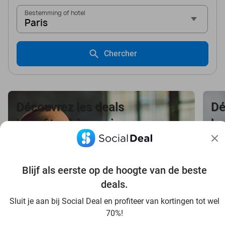
Bestemming of hotel
Paris
Chercher
Découvrez les deals
Dé
bien-être à bas prix
be
dans votre région
da
Blijf als eerste op de hoogte van de beste
deals.
Voir les offres bien-être
V
Sluit je aan bij Social Deal en profiteer van kortingen tot wel
70%!