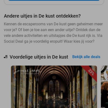
Andere uitjes in De kust ontdekken?
Kennen de escaperooms van De kust geen geheimen meer
voor je? Of ben je toe aan een ander uitje? Ontdek dan de
vele andere activiteiten en uitstapjes die De kust rijk is. Via
Social Deal ga je voordelig eropuit! Waar kies jij voor?
Voordelige uitjes in De kust
🎳
Bekijk alle deals
33%