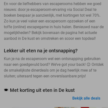
En voor de liefhebbers van escaperooms hebben we goed
nieuws: door je escaperoom-ervaring via Social Deal te
boeken bespaar je aanzienlijk, met kortingen tot wel 70%.
Zo kun je veel vaker een escaperoom opzoeken of een
toffe (online) escapegame in huis halen. Benieuwd naar de
mogelijkheden? Bekijk bovenaan de pagina het actuele
aanbod in De kust en omstreken en scoor een topdeal!
Lekker uit eten na je ontsnapping?
Kun je na de escaperoom wel een ontsnapping gebruiken
naar een goedgevuld bord? We’ve got your back! 😉 Ontdek
de smakelijkste dinerdeals om je dag heerlijk mee af te
sluiten; uiteraard tegen een onverslaanbare prijs!
Met korting uit eten in De kust
🍽️
Bekijk alle deals