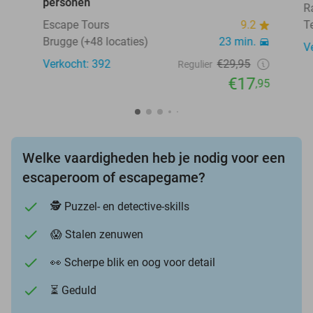
personen
R
Escape Tours
9.2
T
Brugge (+48 locaties)
23 min.
V
Verkocht: 392
€29,95
Regulier
€17
,95
Welke vaardigheden heb je nodig voor een
escaperoom of escapegame?
🕵 Puzzel- en detective-skills
😱 Stalen zenuwen
👀 Scherpe blik en oog voor detail
⏳ Geduld