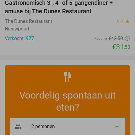
Gastronomisch 3-, 4- of 5-gangendiner +
26%
amuse bij The Dunes Restaurant
The Dunes Restaurant
9.7
star
Nieuwpoort
Verkocht: 977
€42
,50
Regulier
€31
,50
Voordelig spontaan uit
eten?