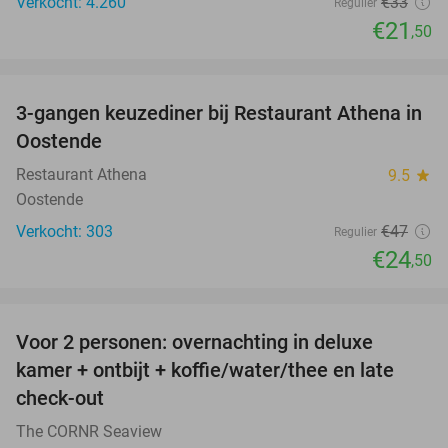
Verkocht: 4.260
€33
Regulier
€21
,50
favorite_border
3-gangen keuzediner bij Restaurant Athena in
48%
Oostende
Restaurant Athena
9.5
star
Oostende
Verkocht: 303
€47
Regulier
€24
,50
favorite_border
Voor 2 personen: overnachting in deluxe
24%
kamer + ontbijt + koffie/water/thee en late
check-out
The CORNR Seaview