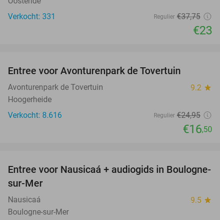
Oostende
Verkocht: 331
€37
,75
Regulier
€23
favorite_border
Entree voor Avonturenpark de Tovertuin
34%
Avonturenpark de Tovertuin
9.2
star
Hoogerheide
Verkocht: 8.616
€24
,95
Regulier
€16
,50
favorite_border
Entree voor Nausicaá + audiogids in Boulogne-
27%
sur-Mer
Nausicaá
9.5
star
Boulogne-sur-Mer