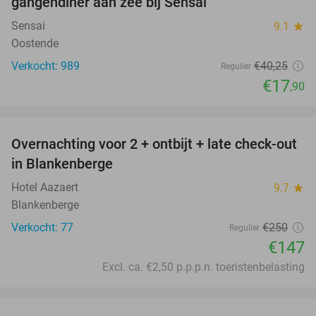
gangendiner aan zee bij Sensai
Sensai
9.1
star
Oostende
Verkocht: 989
€40
,25
Regulier
€17
,90
favorite_border
Overnachting voor 2 + ontbijt + late check-out
41%
in Blankenberge
Hotel Aazaert
9.7
star
Blankenberge
Verkocht: 77
€250
Regulier
€147
Excl. ca. €2,50 p.p.p.n. toeristenbelasting
favorite_border