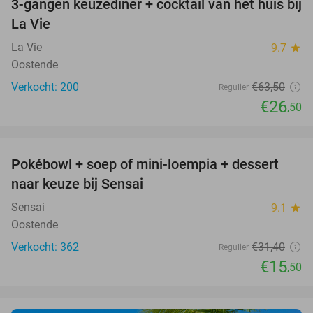
3-gangen keuzediner + cocktail van het huis bij
58%
La Vie
La Vie
9.7
star
Oostende
Verkocht: 200
€63
,50
Regulier
€26
,50
favorite_border
Pokébowl + soep of mini-loempia + dessert
51%
naar keuze bij Sensai
Sensai
9.1
star
Oostende
Verkocht: 362
€31
,40
Regulier
€15
,50