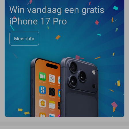
Win vandaag een gratis
iPhone 17 Pro
Meer info
favorite_border