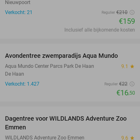
Nieuwpoort
Verkocht: 21
€210
Regulier
€159
Inclusief alle bijkomende kosten
favorite_border
Avondentree zwemparadijs Aqua Mundo
25%
Aqua Mundo Center Parcs Park De Haan
9.1
star
De Haan
Verkocht: 1.427
€22
Regulier
€16
,50
favorite_border
Dagentree voor WILDLANDS Adventure Zoo
24%
Emmen
WILDLANDS Adventure Zoo Emmen
9.6
star