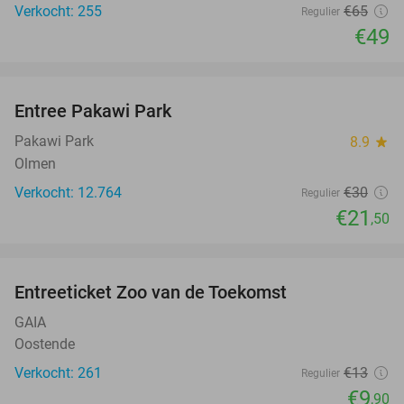
Verkocht: 255
€65
Regulier
€49
favorite_border
Entree Pakawi Park
28%
Pakawi Park
8.9
star
Olmen
Verkocht: 12.764
€30
Regulier
€21
,50
favorite_border
Entreeticket Zoo van de Toekomst
24%
GAIA
Oostende
Verkocht: 261
€13
Regulier
€9
,90