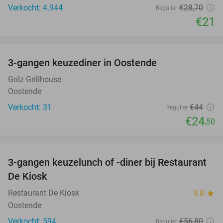
Verkocht: 4.944
€28
,70
Regulier
€21
favorite_border
3-gangen keuzediner in Oostende
44%
Grilz Grillhouse
Oostende
Verkocht: 31
€44
Regulier
€24
,50
favorite_border
3-gangen keuzelunch of -diner bij Restaurant
49%
De Kiosk
Restaurant De Kiosk
9.8
star
Oostende
Verkocht: 594
€56
,80
Regulier