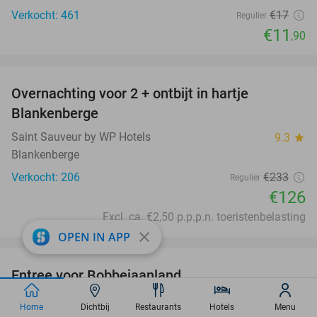
Verkocht: 461
€17
Regulier
€11
,90
favorite_border
Overnachting voor 2 + ontbijt in hartje
46%
Blankenberge
Saint Sauveur by WP Hotels
9.3
star
Blankenberge
Verkocht: 206
€233
Regulier
€126
Excl. ca. €2,50 p.p.p.n. toeristenbelasting
close
OPEN IN APP
favorite_border
Entree voor Bobbejaanland
40%
Bobbejaanland
9.1
star
Home
Dichtbij
Restaurants
Hotels
Menu
Lichtaart