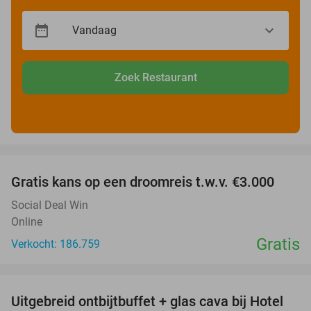
Zoek Restaurant
favorite_border
Gratis kans op een droomreis t.w.v. €3.000
Social Deal Win
Online
Gratis
Verkocht: 186.759
favorite_border
Uitgebreid ontbijtbuffet + glas cava bij Hotel
35%