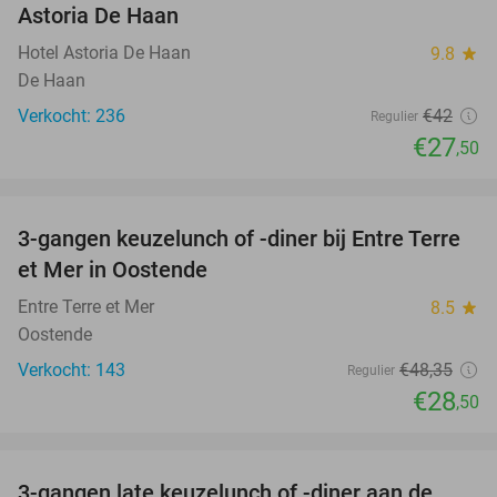
Astoria De Haan
Hotel Astoria De Haan
9.8
star
De Haan
Verkocht: 236
€42
Regulier
€27
,50
favorite_border
3-gangen keuzelunch of -diner bij Entre Terre
41%
et Mer in Oostende
Entre Terre et Mer
8.5
star
Oostende
Verkocht: 143
€48
,35
Regulier
€28
,50
favorite_border
3-gangen late keuzelunch of -diner aan de