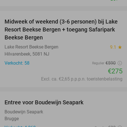
favorite_border
Midweek of weekend (3-6 personen) bij Lake
53%
Resort Beekse Bergen + toegang Safaripark
Beekse Bergen
Lake Resort Beekse Bergen
9.1
star
Hilvarenbeek, 5081 NJ
Verkocht: 58
€590
Regulier
€275
Excl. ca. €2,65 p.p.p.n. toeristenbelasting
favorite_border
Entree voor Boudewijn Seapark
35%
Boudewijn Seapark
Brugge