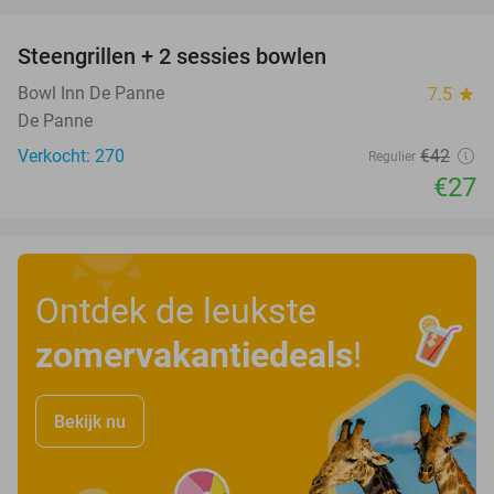
favorite_border
Steengrillen + 2 sessies bowlen
36%
Bowl Inn De Panne
7.5
star
De Panne
Verkocht: 270
€42
Regulier
€27
Ontdek de leukste
zomervakantiedeals
!
Bekijk nu