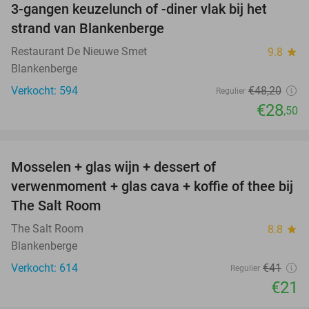
3-gangen keuzelunch of -diner vlak bij het
41%
strand van Blankenberge
Restaurant De Nieuwe Smet
9.8
star
Blankenberge
Verkocht: 594
€48
,20
Regulier
€28
,50
favorite_border
Mosselen + glas wijn + dessert of
49%
verwenmoment + glas cava + koffie of thee bij
The Salt Room
The Salt Room
8.8
star
Blankenberge
Verkocht: 614
€41
Regulier
€21