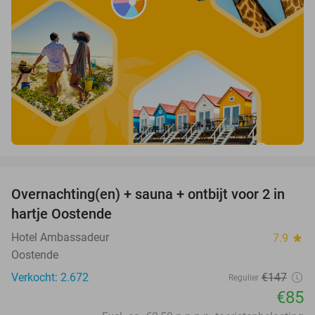
favorite_border
Overnachting(en) + sauna + ontbijt voor 2 in
42%
hartje Oostende
Hotel Ambassadeur
7.9
star
Oostende
Verkocht: 2.672
€147
Regulier
€85