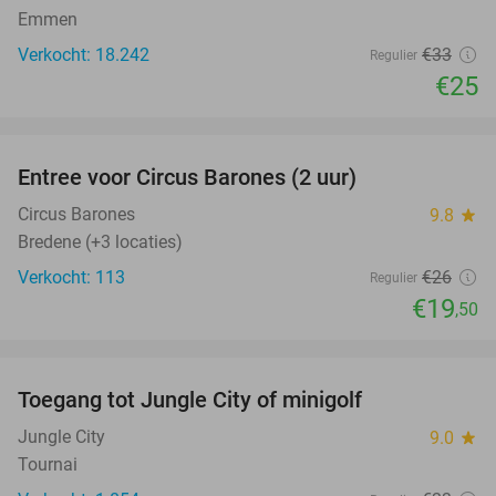
Emmen
Verkocht: 18.242
€33
Regulier
€25
favorite_border
Entree voor Circus Barones (2 uur)
25%
Circus Barones
9.8
star
Bredene (+3 locaties)
Verkocht: 113
€26
Regulier
€19
,50
favorite_border
Toegang tot Jungle City of minigolf
18%
Jungle City
9.0
star
Tournai