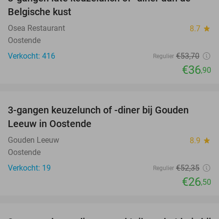
31%
Belgische kust
Osea Restaurant
8.7
star
Oostende
Verkocht: 416
€53
,70
Regulier
€36
,90
favorite_border
3-gangen keuzelunch of -diner bij Gouden
49%
Leeuw in Oostende
Gouden Leeuw
8.9
star
Oostende
Verkocht: 19
€52
,35
Regulier
€26
,50
favorite_border