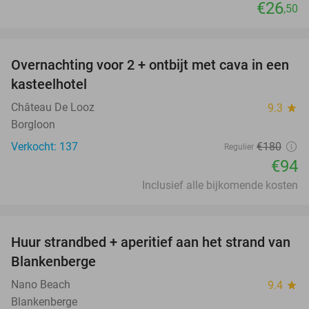
€26
,50
favorite_border
Overnachting voor 2 + ontbijt met cava in een
48%
kasteelhotel
Château De Looz
9.3
star
Borgloon
Verkocht: 137
€180
Regulier
€94
Inclusief alle bijkomende kosten
favorite_border
Huur strandbed + aperitief aan het strand van
30%
Blankenberge
Nano Beach
9.4
star
Blankenberge