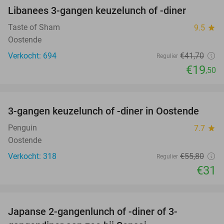
Libanees 3-gangen keuzelunch of -diner
53%
Taste of Sham
9.5
star
Oostende
Verkocht: 694
€41
,70
Regulier
€19
,50
favorite_border
3-gangen keuzelunch of -diner in Oostende
44%
Penguin
7.7
star
Oostende
Verkocht: 318
€55
,80
Regulier
€31
favorite_border
Japanse 2-gangenlunch of -diner of 3-
56%