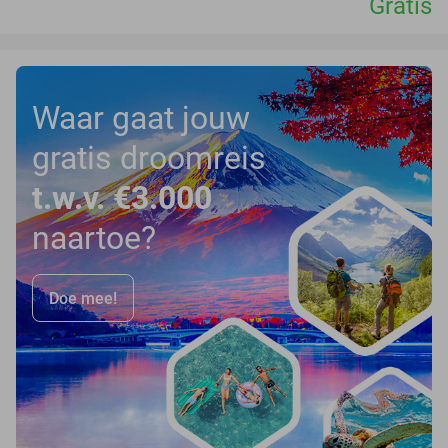
Gratis
Waar gaat jouw
gratis droomreis
t.w.v. €3.000
naartoe?
Doe mee!