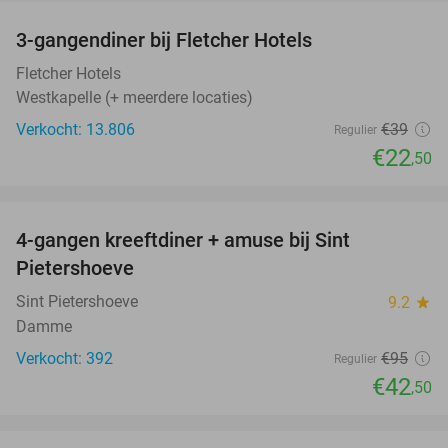
3-gangendiner bij Fletcher Hotels
42%
Fletcher Hotels
Westkapelle (+ meerdere locaties)
Verkocht: 13.806
€39
Regulier
€22
,50
favorite_border
4-gangen kreeftdiner + amuse bij Sint
55%
Pietershoeve
Sint Pietershoeve
9.2
star
Damme
Verkocht: 392
€95
Regulier
€42
,50
favorite_border