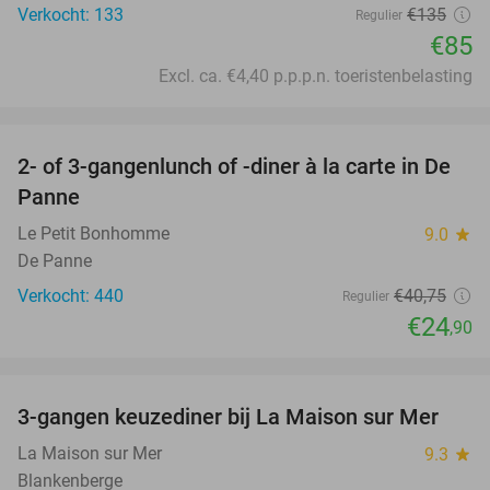
Verkocht: 133
€135
Regulier
€85
Excl. ca. €4,40 p.p.p.n. toeristenbelasting
favorite_border
2- of 3-gangenlunch of -diner à la carte in De
39%
Panne
Le Petit Bonhomme
9.0
star
De Panne
Verkocht: 440
€40
,75
Regulier
€24
,90
favorite_border
3-gangen keuzediner bij La Maison sur Mer
40%
La Maison sur Mer
9.3
star
Blankenberge