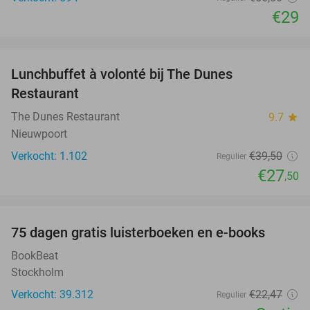
€29
favorite_border
Lunchbuffet à volonté bij The Dunes
30%
Restaurant
The Dunes Restaurant
9.7
star
Nieuwpoort
Verkocht: 1.102
€39
,50
Regulier
€27
,50
favorite_border
100%
75 dagen gratis luisterboeken en e-books
BookBeat
Stockholm
Verkocht: 39.312
€22
,47
Regulier