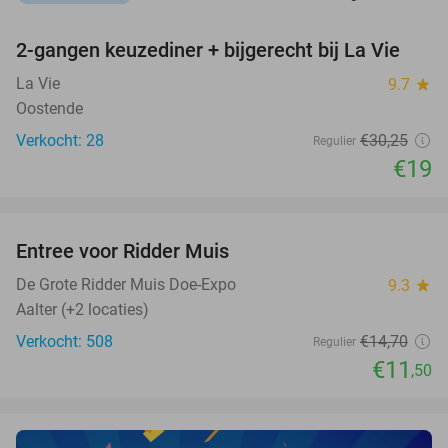
favorite_border
2-gangen keuzediner + bijgerecht bij La Vie
37%
NEW
TODAY
La Vie
9.7
star
Oostende
Verkocht: 28
€30
,25
Regulier
€19
favorite_border
Entree voor Ridder Muis
22%
De Grote Ridder Muis Doe-Expo
9.3
star
Aalter (+2 locaties)
Verkocht: 508
€14
,70
Regulier
€11
,50