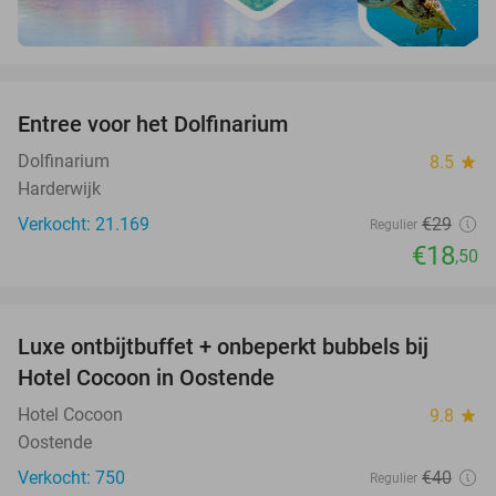
favorite_border
Entree voor het Dolfinarium
36%
Dolfinarium
8.5
star
Harderwijk
Verkocht: 21.169
€29
Regulier
€18
,50
favorite_border
Luxe ontbijtbuffet + onbeperkt bubbels bij
34%
Hotel Cocoon in Oostende
Hotel Cocoon
9.8
star
Oostende
Verkocht: 750
€40
Regulier