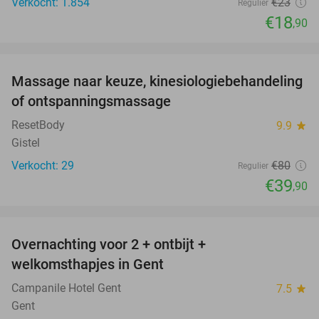
Verkocht: 1.854
€23
Regulier
€18
,90
favorite_border
Massage naar keuze, kinesiologiebehandeling
50%
of ontspanningsmassage
ResetBody
9.9
star
Gistel
Verkocht: 29
€80
Regulier
€39
,90
favorite_border
Overnachting voor 2 + ontbijt +
37%
welkomsthapjes in Gent
Campanile Hotel Gent
7.5
star
Gent