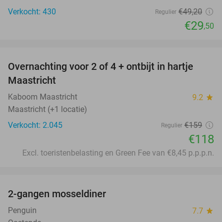
Verkocht: 430
€49
,20
Regulier
€29
,50
favorite_border
Overnachting voor 2 of 4 + ontbijt in hartje
26%
Maastricht
Kaboom Maastricht
9.2
star
Maastricht (+1 locatie)
Verkocht: 2.045
€159
Regulier
€118
Excl. toeristenbelasting en Green Fee van €8,45 p.p.p.n.
favorite_border
2-gangen mosseldiner
39%
Penguin
7.7
star