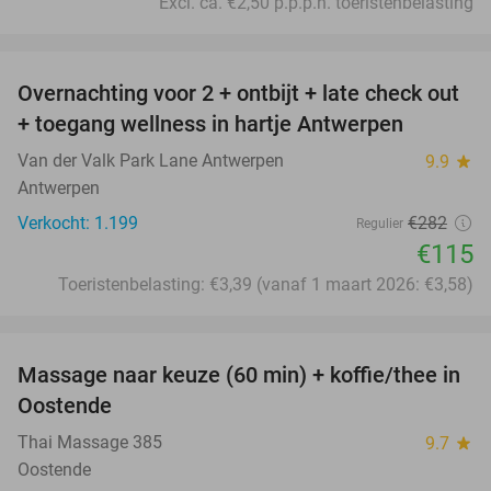
Excl. ca. €2,50 p.p.p.n. toeristenbelasting
favorite_border
Overnachting voor 2 + ontbijt + late check out
59%
+ toegang wellness in hartje Antwerpen
Van der Valk Park Lane Antwerpen
9.9
star
Antwerpen
Verkocht: 1.199
€282
Regulier
€115
Toeristenbelasting: €3,39 (vanaf 1 maart 2026: €3,58)
favorite_border
Massage naar keuze (60 min) + koffie/thee in
25%
Oostende
Thai Massage 385
9.7
star
Oostende