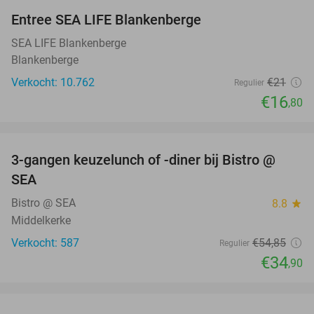
Entree SEA LIFE Blankenberge
20%
SEA LIFE Blankenberge
Blankenberge
Verkocht: 10.762
€21
Regulier
€16
,80
favorite_border
3-gangen keuzelunch of -diner bij Bistro @
36%
SEA
Bistro @ SEA
8.8
star
Middelkerke
Verkocht: 587
€54
,85
Regulier
€34
,90
favorite_border