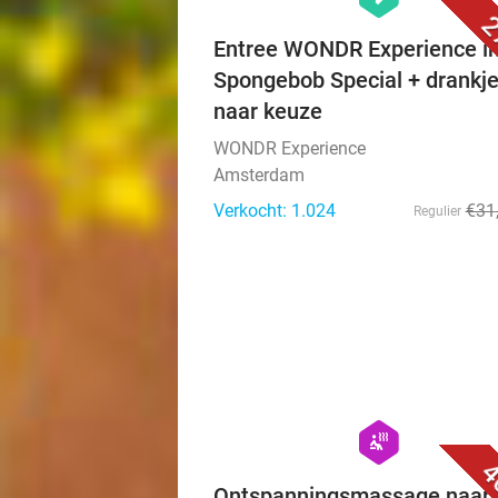
2
Entree WONDR Experience in
Spongebob Special + drankj
naar keuze
WONDR Experience
Amsterdam
Verkocht: 1.024
€31
Regulier
hexagon
wellness
4
Ontspanningsmassage naar