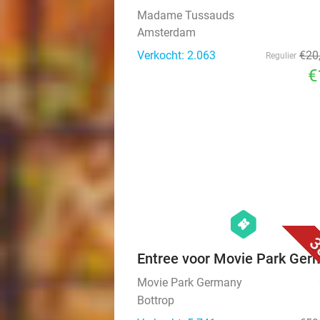
Madame Tussauds
Amsterdam
Verkocht: 2.063
€20
Regulier
€
hexagon
events
3
Entree voor Movie Park Ger
Movie Park Germany
Bottrop