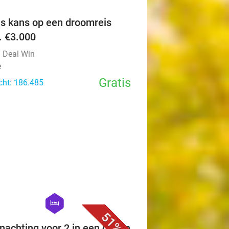
is kans op een droomreis
v. €3.000
l Deal Win
e
Gratis
cht: 186.485
favorite_border
hexagon
hotel
51%
nachting voor 2 in een queen