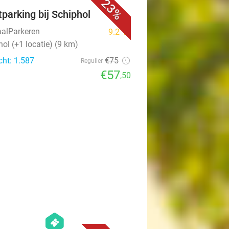
23%
tparking bij Schiphol
aalParkeren
9.2
star
ol (+1 locatie) (9 km)
cht: 1.587
€75
Regulier
€57
,50
favorite_border
hexagon
events