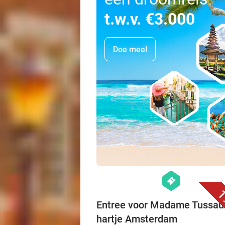
t.w.v. €3.000
Doe mee!
hexagon
events
1
Entree voor Madame Tussau
hartje Amsterdam