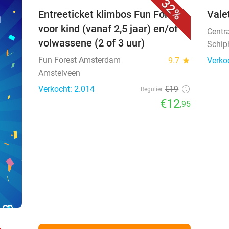
32%
n
Entreeticket klimbos Fun Forest
Vale
voor kind (vanaf 2,5 jaar) en/of
Centr
volwassene (2 of 3 uur)
Schiph
Fun Forest Amsterdam
9.7
star
Verko
Amstelveen
Verkocht: 2.014
€19
Regulier
€12
,95
favorite_border