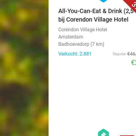
3
All-You-Can-Eat & Drink (2,5 
bij Corendon Village Hotel
Corendon Village Hotel
Amsterdam
Badhoevedorp (7 km)
Verkocht: 2.881
€46
Regulier
€
hexagon
events