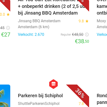
+ onbeperkt drinken (2 of 2,5 uur)
kame
bij Jinsang BBQ Amsterdam
ontb
0.0
star
Jinsang BBQ Amsterdam
Moxy
9.8
star
Amsterdam (6 km)
Amst
€45
€27
Verkocht: 2.670
€48
,50
Verko
Regulier
€38
,50
favorite_border
hexagon
store
36%
Parkeren bij Schiphol
Rond
pann
ShuttleParkerenSchiphol
7.8
star