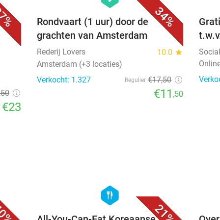
7%
34%
c.
Rondvaart (1 uur) door de
Grat
e
grachten van Amsterdam
t.w.
Rederij Lovers
Socia
10.0
star
Onlin
Amsterdam (+3 locaties)
Verko
Verkocht: 1.327
€17
,50
Regulier
€11
,50
,50
€23
favorite_border
favorite_border
hexagon
food
0%
21%
All-You-Can-Eat Koreaanse BBQ
Over