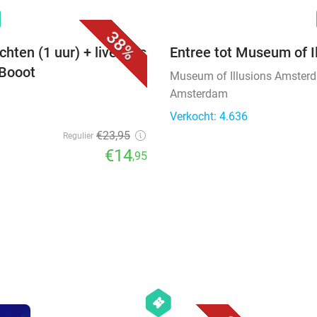
favorite_border
n
38%
ten (1 uur) + live gids
Entree tot Museum of I
 Booot
Museum of Illusions Amster
Amsterdam
Verkocht: 4.636
€23
,95
Regulier
€14
,95
favorite_border
hexagon
events