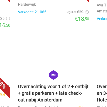
Harderwijk
Ava 
Amst
Verkocht: 21.065
€29
Regulier
€18
,25
Verko
,50
16
,50
favorite_border
favorite_border
hexagon
hotel
8%
many
Overnachting voor 1 of 2 + ontbijt
Over
+ gratis parkeren + late check-
en 3
9.4
star
out nabij Amsterdam
Hote