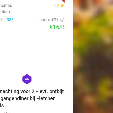
Thomas
9.2
star
erdam
cht: 386
€27
Regulier
€16
,95
favorite_border
hexagon
hotel
nachting voor 2 + evt. ontbijt
-gangendiner bij Fletcher
ls