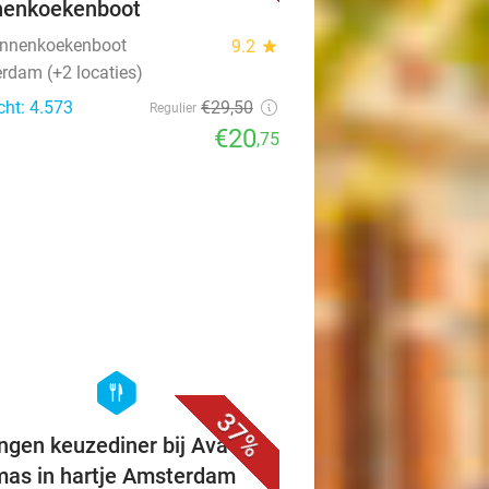
nenkoekenboot
nnenkoekenboot
9.2
star
rdam (+2 locaties)
cht: 4.573
€29
,50
Regulier
€20
,75
favorite_border
hexagon
food
37%
ngen keuzediner bij Ava
as in hartje Amsterdam