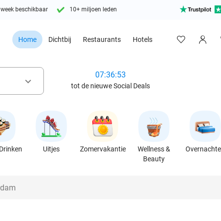
 week beschikbaar
10+ miljoen leden
Home
Dichtbij
Restaurants
Hotels
07:36:51
keyboard_arrow_down
tot de nieuwe Social Deals
Drinken
Uitjes
Zomervakantie
Wellness &
Overnacht
Beauty