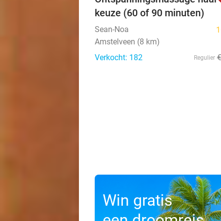
keuze (60 of 90 minuten)
Sean-Noa
1
Amstelveen (8 km)
Verkocht: 182
Regulier
Win gratis
een droomreis