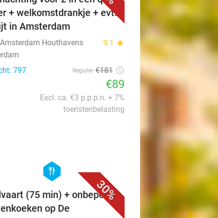
r + welkomstdrankje + evt.
ijt in Amsterdam
 Amsterdam Houthavens
9.1
star
erdam
cht: 797
€181
Regulier
€89
Excl. ca. €3 p.p.p.n. + 7%
toeristenbelasting
favorite_border
hexagon
food
30%
vaart (75 min) + onbeperkt
enkoeken op De