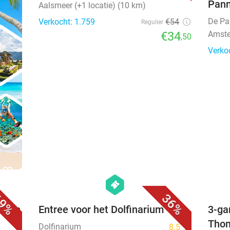
Pan
Aalsmeer (+1 locatie) (10 km)
De Pa
Verkocht: 1.759
€54
Regulier
€34
Amste
,50
Verko
favorite_border
favorite_border
hexagon
events
9%
36%
ds in
Entree voor het Dolfinarium
3-ga
Thom
Dolfinarium
8.5
star