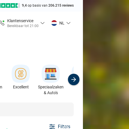
9,4
op basis van
206.215 reviews
Klantenservice
NL
Bereikbaar tot 21:00
en
Excellent
Speciaalzaken
Sport
Cursussen &
& Auto's
Workshops
Filters