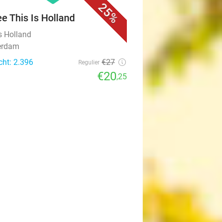
25%
ee This Is Holland
s Holland
erdam
cht: 2.396
€27
Regulier
€20
,25
favorite_border