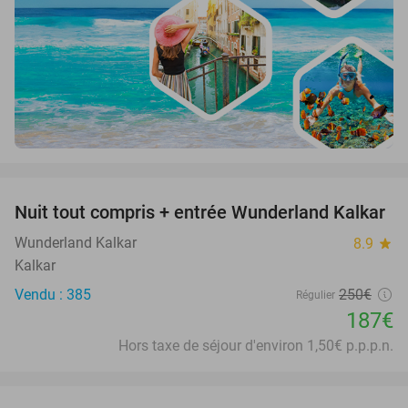
favorite_border
Nuit tout compris + entrée Wunderland Kalkar
25%
Wunderland Kalkar
8.9
star
Kalkar
Vendu : 385
250€
Régulier
187€
Hors taxe de séjour d'environ 1,50€ p.p.p.n.
favorite_border