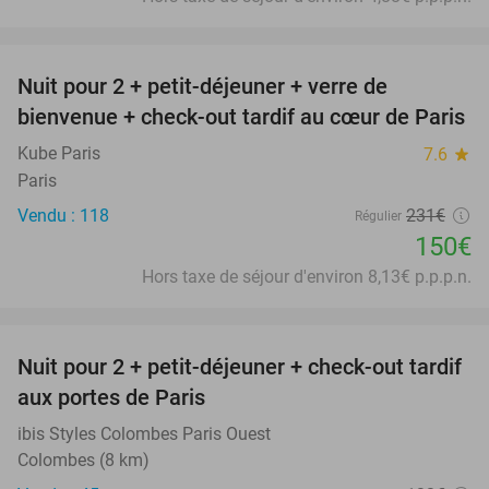
favorite_border
Nuit pour 2 + petit-déjeuner + verre de
35%
bienvenue + check-out tardif au cœur de Paris
Kube Paris
7.6
star
Paris
Vendu : 118
231€
Régulier
150€
Hors taxe de séjour d'environ 8,13€ p.p.p.n.
favorite_border
Nuit pour 2 + petit-déjeuner + check-out tardif
33%
aux portes de Paris
ibis Styles Colombes Paris Ouest
Colombes (8 km)