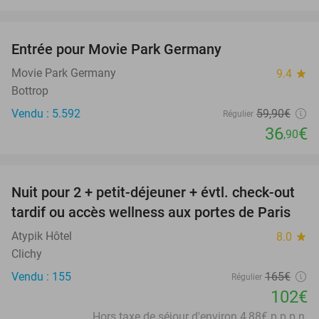
favorite_border
Entrée pour Movie Park Germany
38%
Movie Park Germany
9.4
star
Bottrop
Vendu : 5.592
59
,90
€
Régulier
36
€
,90
favorite_border
Nuit pour 2 + petit-déjeuner + évtl. check-out
38%
tardif ou accès wellness aux portes de Paris
Atypik Hôtel
8.0
star
Clichy
Vendu : 155
165€
Régulier
102€
Hors taxe de séjour d'environ 4,88€ p.p.p.n.