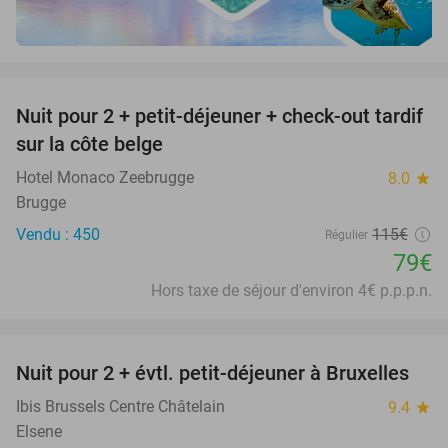
favorite_border
Nuit pour 2 + petit-déjeuner + check-out tardif
31%
sur la côte belge
Hotel Monaco Zeebrugge
8.0
star
Brugge
Vendu : 450
115€
Régulier
79€
Hors taxe de séjour d'environ 4€ p.p.p.n.
favorite_border
Nuit pour 2 + évtl. petit-déjeuner à Bruxelles
29%
Ibis Brussels Centre Châtelain
9.4
star
Elsene