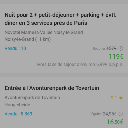
favorite_border
Nuit pour 2 + petit-déjeuner + parking + évtl.
24%
dîner en 3 services près de Paris
Novotel Marne-la-Vallée Noisy-le-Grand
Noisy-le-Grand (11 km)
Vendu : 10
157€
Régulier
119€
Hors taxe de séjour d'environ 6,99€ p.p.p.n.
favorite_border
Entrée à l'Avonturenpark de Tovertuin
34%
Avonturenpark de Tovertuin
9.1
star
Hoogerheide
Vendu : 8.369
24
,95
€
Régulier
16
€
,50