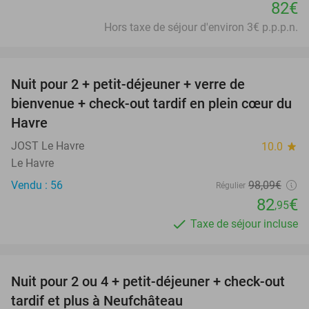
82€
Hors taxe de séjour d'environ 3€ p.p.p.n.
favorite_border
Nuit pour 2 + petit-déjeuner + verre de
15%
bienvenue + check-out tardif en plein cœur du
Havre
JOST Le Havre
10.0
star
Le Havre
Vendu : 56
98
,09
€
Régulier
82
€
,95
Taxe de séjour incluse
favorite_border
Nuit pour 2 ou 4 + petit-déjeuner + check-out
43%
tardif et plus à Neufchâteau