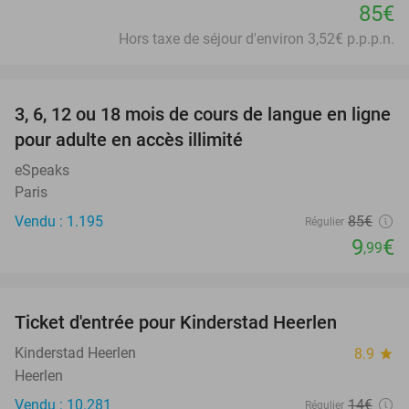
85€
Hors taxe de séjour d'environ 3,52€ p.p.p.n.
favorite_border
3, 6, 12 ou 18 mois de cours de langue en ligne
88%
pour adulte en accès illimité
eSpeaks
Paris
Vendu : 1.195
85€
Régulier
9
€
,99
favorite_border
Ticket d'entrée pour Kinderstad Heerlen
32%
Kinderstad Heerlen
8.9
star
Heerlen
Vendu : 10.281
14€
Régulier