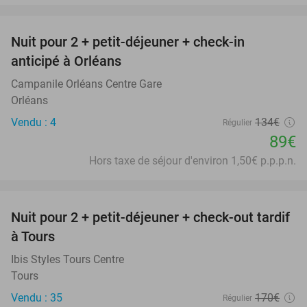
favorite_border
Nuit pour 2 + petit-déjeuner + check-in
34%
anticipé à Orléans
Campanile Orléans Centre Gare
Orléans
Vendu : 4
134€
Régulier
89€
Hors taxe de séjour d'environ 1,50€ p.p.p.n.
favorite_border
Nuit pour 2 + petit-déjeuner + check-out tardif
50%
à Tours
Ibis Styles Tours Centre
Tours
Vendu : 35
170€
Régulier