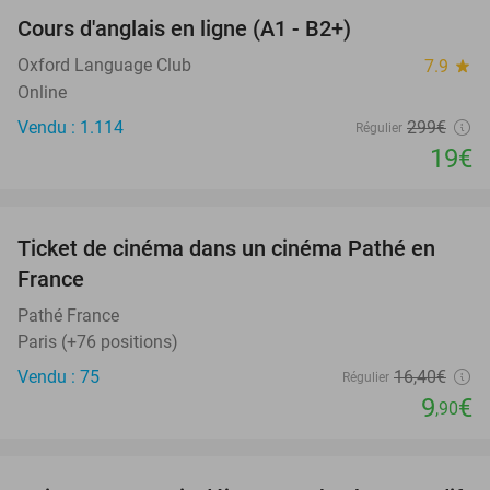
Cours d'anglais en ligne (A1 - B2+)
94%
Oxford Language Club
7.9
star
Online
Vendu : 1.114
299€
Régulier
19€
favorite_border
Ticket de cinéma dans un cinéma Pathé en
40%
France
Pathé France
Paris (+76 positions)
Vendu : 75
16
,40
€
Régulier
9
€
,90
favorite_border