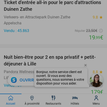
Ticket d’entrée all-in pour le parc d'attractions
15%
Duinen Zathe
Verkeers- en Attractiepark Duinen Zathe
9.8
star
Appelscha
Vendu : 45.863
23
,50
€
Régulier
19
€
,99
favorite_border
Nuit bien-être pour 2 en spa privatif + petit-
22%
déjeuner à Lille
Pandora Wellness
8.8
star
Lille
close
OUVRIR DANS L'APPLI
Vendu : 31
230€
Régulier
179€
Hors taxe de séjour d'environ 2,50€ p.p.p.n.
Accueil
À proximité
Restaurants
Hôtels
Menu
favorite_border