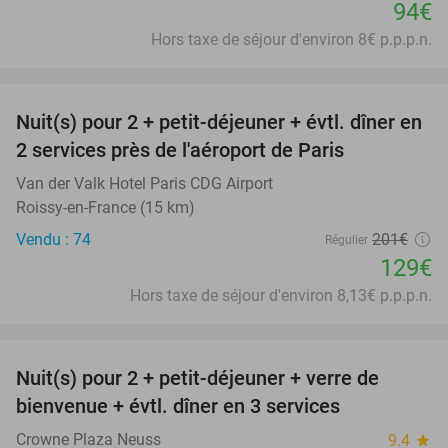
94€
Hors taxe de séjour d'environ 8€ p.p.p.n.
favorite_border
Nuit(s) pour 2 + petit-déjeuner + évtl. dîner en
36%
2 services près de l'aéroport de Paris
Van der Valk Hotel Paris CDG Airport
Roissy-en-France (15 km)
Vendu : 74
201€
Régulier
129€
Hors taxe de séjour d'environ 8,13€ p.p.p.n.
favorite_border
Nuit(s) pour 2 + petit-déjeuner + verre de
32%
bienvenue + évtl. dîner en 3 services
Crowne Plaza Neuss
9.4
star