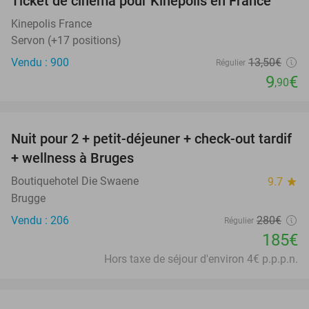
Ticket de cinéma pour Kinepolis en France
27%
SOLD
OUT
Kinepolis France
Servon (+17 positions)
Vendu : 900
13
,50
€
Régulier
9
€
,90
favorite_border
Nuit pour 2 + petit-déjeuner + check-out tardif
34%
+ wellness à Bruges
Boutiquehotel Die Swaene
9.7
star
Brugge
Vendu : 206
280€
Régulier
185€
Hors taxe de séjour d'environ 4€ p.p.p.n.
favorite_border