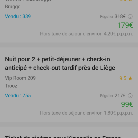
Brugge
Vendu : 339
318€
Régulier
179€
Hors taxe de séjour d'environ 4,20€ p.p.p.n.
favorite_border
Nuit pour 2 + petit-déjeuner + check-in
54%
anticipé + check-out tardif près de Liège
Vip Room 209
9.5
star
Trooz
Vendu : 755
217€
Régulier
99€
Hors taxe de séjour d'environ 1,80€ p.p.p.n.
favorite_border