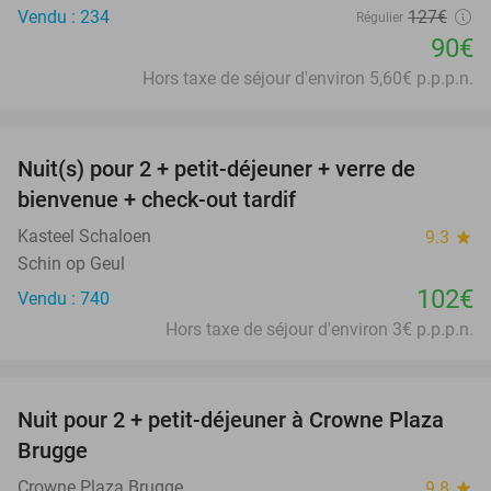
Vendu : 234
127€
Régulier
90€
Hors taxe de séjour d'environ 5,60€ p.p.p.n.
favorite_border
Nuit(s) pour 2 + petit-déjeuner + verre de
bienvenue + check-out tardif
Kasteel Schaloen
9.3
star
Schin op Geul
102€
Vendu : 740
Hors taxe de séjour d'environ 3€ p.p.p.n.
favorite_border
Nuit pour 2 + petit-déjeuner à Crowne Plaza
44%
Brugge
Crowne Plaza Brugge
9.8
star