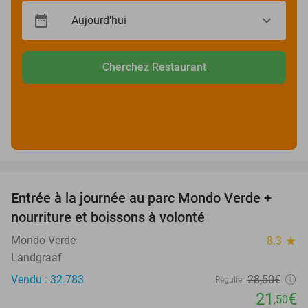
Cherchez Restaurant
favorite_border
Entrée à la journée au parc Mondo Verde +
25%
nourriture et boissons à volonté
Mondo Verde
8.3
star
Landgraaf
Vendu : 32.783
28
,50
€
Régulier
21
€
,50