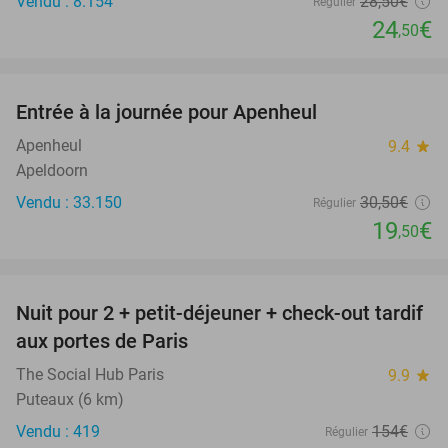
Vendu : 8.154
28
,50
€
Régulier
24
€
,50
favorite_border
Entrée à la journée pour Apenheul
36%
Apenheul
9.4
star
Apeldoorn
Vendu : 33.150
30
,50
€
Régulier
19
€
,50
favorite_border
Nuit pour 2 + petit-déjeuner + check-out tardif
39%
aux portes de Paris
The Social Hub Paris
9.9
star
Puteaux (6 km)
Vendu : 419
154€
Régulier