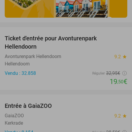
favorite_border
Ticket d'entrée pour Avonturenpark
41%
Hellendoorn
Avonturenpark Hellendoorn
9.2
star
Hellendoorn
Vendu : 32.858
32
,95
€
Régulier
19
€
,50
favorite_border
Entrée à GaiaZOO
14%
GaiaZOO
9.2
star
Kerkrade