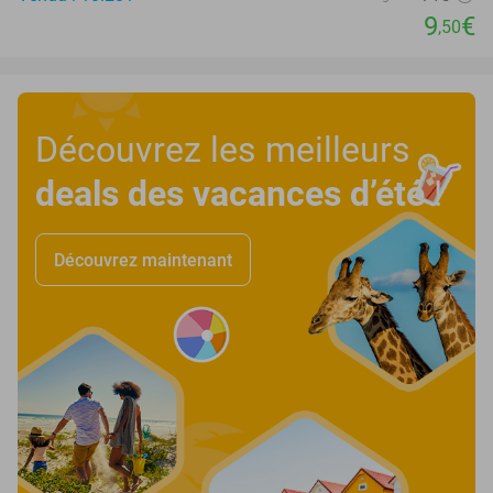
9
€
,50
Découvrez les meilleurs
deals des vacances d’été
!
Découvrez maintenant