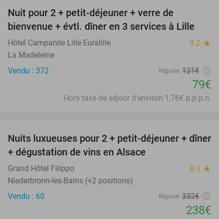
Nuit pour 2 + petit-déjeuner + verre de
35%
bienvenue + évtl. dîner en 3 services à Lille
Hôtel Campanile Lille Euralille
9.2
star
La Madeleine
Vendu : 372
121€
Régulier
79€
Hors taxe de séjour d'environ 1,76€ p.p.p.n.
favorite_border
Nuits luxueuses pour 2 + petit-déjeuner + dîner
28%
+ dégustation de vins en Alsace
Grand Hôtel Filippo
8.9
star
Niederbronn-les-Bains (+2 positions)
Vendu : 60
332€
Régulier
238€