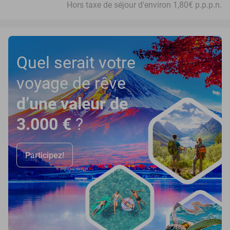
Hors taxe de séjour d'environ 1,80€ p.p.p.n.
Quel serait votre
voyage de rêve
d’une valeur de
3.000 €
?
Participez!