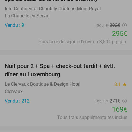
InterContinental Chantilly Château Mont Royal
La Chapelle-en-Serval
Vendu : 9
392€
Régulier
295€
Hors taxe de séjour d'environ 3,50€ p.p.p.n.
favorite_border
Nuit pour 2 + Spa + check-out tardif + évtl.
38%
dîner au Luxembourg
Le Clervaux Boutique & Design Hotel
8.1
star
Clervaux
Vendu : 212
271€
Régulier
169€
Tous frais supplémentaires inclus