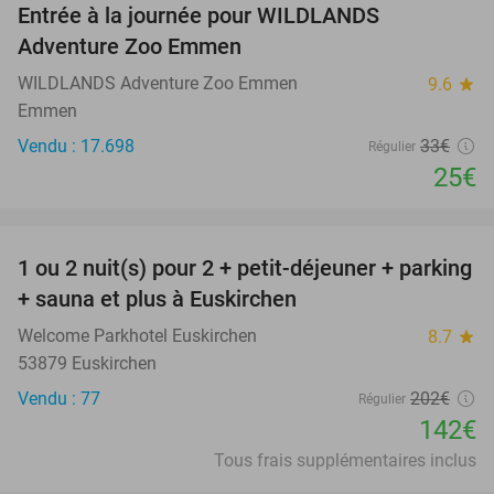
Entrée à la journée pour WILDLANDS
24%
Adventure Zoo Emmen
WILDLANDS Adventure Zoo Emmen
9.6
star
Emmen
Vendu : 17.698
33€
Régulier
25€
favorite_border
1 ou 2 nuit(s) pour 2 + petit-déjeuner + parking
30%
+ sauna et plus à Euskirchen
Welcome Parkhotel Euskirchen
8.7
star
53879 Euskirchen
Vendu : 77
202€
Régulier
142€
Tous frais supplémentaires inclus