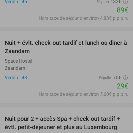
Vendu : 45
132€
Régulier
89€
Hors taxe de séjour d'environ 4,88€ p.p.p.n.
favorite_border
Nuit + évlt. check-out tardif et lunch ou dîner à
59%
Zaandam
Space Hostel
Zaandam
Vendu : 48
70€
Régulier
29€
Hors taxe de séjour d'environ 5,60€ p.p.p.n.
favorite_border
Nuit pour 2 + accès Spa + check-out tardif +
17%
évtl. petit-déjeuner et plus au Luxembourg