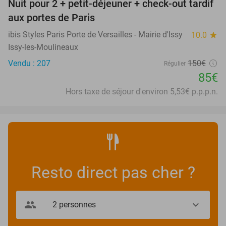
Nuit pour 2 + petit-déjeuner + check-out tardif
43%
aux portes de Paris
ibis Styles Paris Porte de Versailles - Mairie d'Issy
10.0
star
Issy-les-Moulineaux
Vendu : 207
150€
Régulier
85€
Hors taxe de séjour d'environ 5,53€ p.p.p.n.
Resto direct pas cher ?