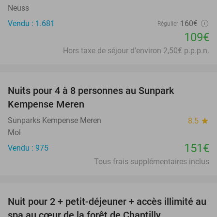
Neuss
Vendu : 1.681
160€
Régulier
109€
Hors taxe de séjour d'environ 2,50€ p.p.p.n.
favorite_border
Nuits pour 4 à 8 personnes au Sunpark
Kempense Meren
Sunparks Kempense Meren
8.5
star
Mol
151€
Vendu : 975
Tous frais supplémentaires inclus
favorite_border
Nuit pour 2 + petit-déjeuner + accès illimité au
25%
spa au cœur de la forêt de Chantilly