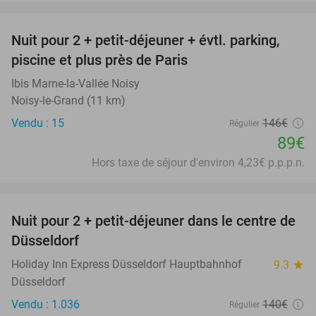
favorite_border
Nuit pour 2 + petit-déjeuner + évtl. parking,
39%
piscine et plus près de Paris
Ibis Marne-la-Vallée Noisy
Noisy-le-Grand (11 km)
Vendu : 15
146€
Régulier
89€
Hors taxe de séjour d'environ 4,23€ p.p.p.n.
favorite_border
Nuit pour 2 + petit-déjeuner dans le centre de
41%
Düsseldorf
Holiday Inn Express Düsseldorf Hauptbahnhof
9.3
star
Düsseldorf
Vendu : 1.036
140€
Régulier