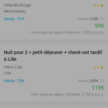
Hôtel Bô Rivage
9.2
star
Neufchâteau
Vendu : 515
173€
Régulier
99€
Hors taxe de séjour d'environ 1,59€ p.p.p.n.
favorite_border
Nuit pour 2 + petit-déjeuner + check-out tardif
50%
à Lille
Hilton Lille
8.9
star
Lille
Vendu : 254
239€
Régulier
119€
Hors taxe de séjour d'environ 2,75€ p.p.p.n.
favorite_border