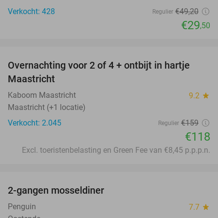
Verkocht: 428
€49
,20
Regulier
€29
,50
favorite_border
Overnachting voor 2 of 4 + ontbijt in hartje
26%
Maastricht
Kaboom Maastricht
9.2
star
Maastricht (+1 locatie)
Verkocht: 2.045
€159
Regulier
€118
Excl. toeristenbelasting en Green Fee van €8,45 p.p.p.n.
favorite_border
2-gangen mosseldiner
39%
Penguin
7.7
star