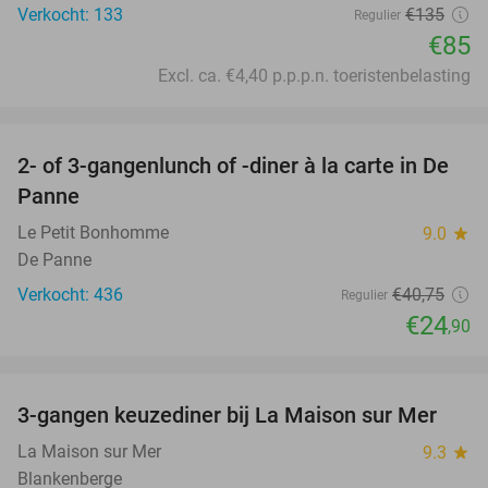
Verkocht: 133
€135
Regulier
€85
Excl. ca. €4,40 p.p.p.n. toeristenbelasting
favorite_border
2- of 3-gangenlunch of -diner à la carte in De
39%
Panne
Le Petit Bonhomme
9.0
star
De Panne
Verkocht: 436
€40
,75
Regulier
€24
,90
favorite_border
3-gangen keuzediner bij La Maison sur Mer
40%
La Maison sur Mer
9.3
star
Blankenberge