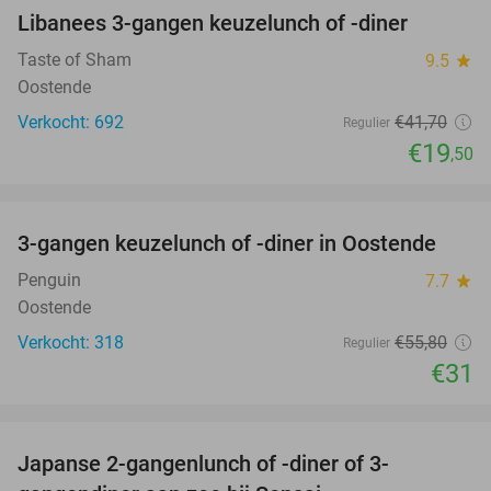
Libanees 3-gangen keuzelunch of -diner
53%
Taste of Sham
9.5
star
Oostende
Verkocht: 692
€41
,70
Regulier
€19
,50
favorite_border
3-gangen keuzelunch of -diner in Oostende
44%
Penguin
7.7
star
Oostende
Verkocht: 318
€55
,80
Regulier
€31
favorite_border
Japanse 2-gangenlunch of -diner of 3-
56%