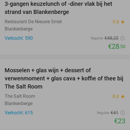
3-gangen keuzelunch of -diner vlak bij het
41%
strand van Blankenberge
Restaurant De Nieuwe Smet
9.8
star
Blankenberge
Verkocht: 590
€48
,20
Regulier
€28
,50
favorite_border
Mosselen + glas wijn + dessert of
44%
verwenmoment + glas cava + koffie of thee bij
The Salt Room
The Salt Room
8.8
star
Blankenberge
Verkocht: 615
€41
Regulier
€23