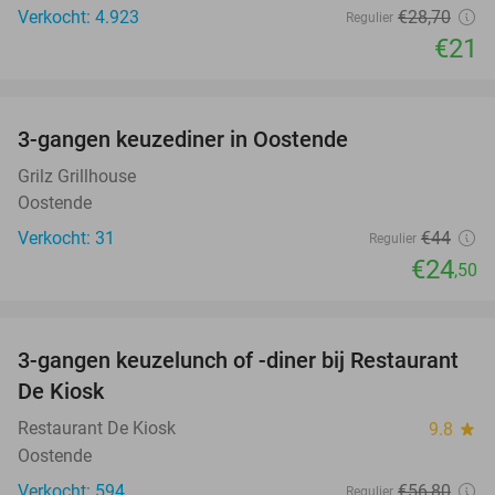
Verkocht: 4.923
€28
,70
Regulier
€21
favorite_border
3-gangen keuzediner in Oostende
44%
Grilz Grillhouse
Oostende
Verkocht: 31
€44
Regulier
€24
,50
favorite_border
3-gangen keuzelunch of -diner bij Restaurant
49%
De Kiosk
Restaurant De Kiosk
9.8
star
Oostende
Verkocht: 594
€56
,80
Regulier