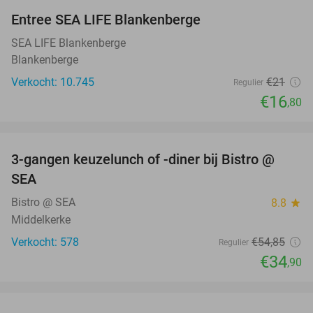
Entree SEA LIFE Blankenberge
20%
SEA LIFE Blankenberge
Blankenberge
Verkocht: 10.745
€21
Regulier
€16
,80
favorite_border
3-gangen keuzelunch of -diner bij Bistro @
36%
SEA
Bistro @ SEA
8.8
star
Middelkerke
Verkocht: 578
€54
,85
Regulier
€34
,90
favorite_border