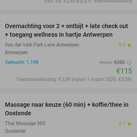
Excl. ca. €2,50 p.p.p.n. toeristenbelasting
favorite_border
Overnachting voor 2 + ontbijt + late check out
59%
+ toegang wellness in hartje Antwerpen
Van der Valk Park Lane Antwerpen
9.9
star
Antwerpen
Verkocht: 1.198
€282
Regulier
€115
Toeristenbelasting: €3,39 (vanaf 1 maart 2026: €3,58)
favorite_border
Massage naar keuze (60 min) + koffie/thee in
25%
Oostende
Thai Massage 385
9.7
star
Oostende