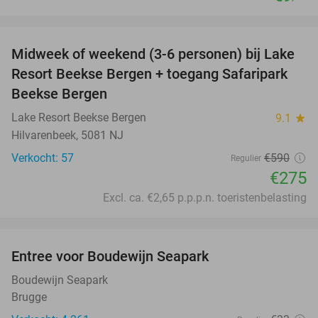
favorite_border
Midweek of weekend (3-6 personen) bij Lake
53%
Resort Beekse Bergen + toegang Safaripark
Beekse Bergen
Lake Resort Beekse Bergen
9.1
star
Hilvarenbeek, 5081 NJ
Verkocht: 57
€590
Regulier
€275
Excl. ca. €2,65 p.p.p.n. toeristenbelasting
favorite_border
Entree voor Boudewijn Seapark
35%
Boudewijn Seapark
Brugge