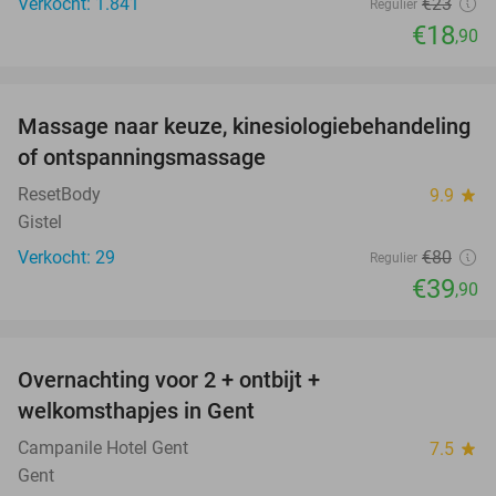
Verkocht: 1.841
€23
Regulier
€18
,90
favorite_border
Massage naar keuze, kinesiologiebehandeling
50%
of ontspanningsmassage
ResetBody
9.9
star
Gistel
Verkocht: 29
€80
Regulier
€39
,90
favorite_border
Overnachting voor 2 + ontbijt +
37%
welkomsthapjes in Gent
Campanile Hotel Gent
7.5
star
Gent