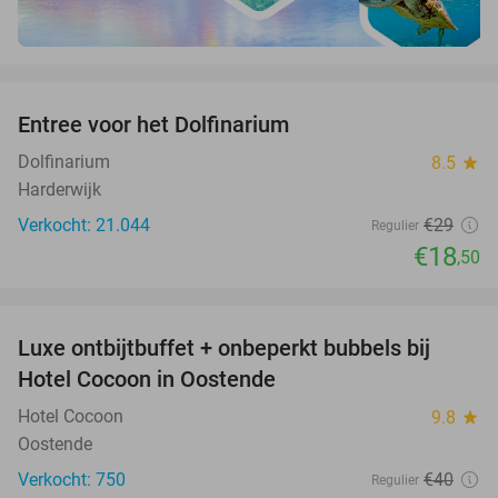
favorite_border
Entree voor het Dolfinarium
36%
Dolfinarium
8.5
star
Harderwijk
Verkocht: 21.044
€29
Regulier
€18
,50
favorite_border
Luxe ontbijtbuffet + onbeperkt bubbels bij
34%
Hotel Cocoon in Oostende
Hotel Cocoon
9.8
star
Oostende
Verkocht: 750
€40
Regulier