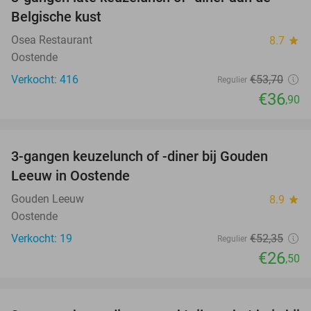
31%
Belgische kust
Osea Restaurant
8.7
star
Oostende
Verkocht: 416
€53
,70
Regulier
€36
,90
favorite_border
3-gangen keuzelunch of -diner bij Gouden
49%
Leeuw in Oostende
Gouden Leeuw
8.9
star
Oostende
Verkocht: 19
€52
,35
Regulier
€26
,50
favorite_border