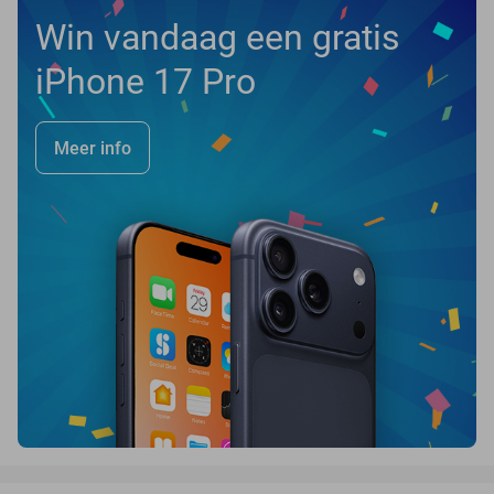
Win vandaag een gratis
iPhone 17 Pro
Meer info
favorite_border