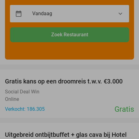
Zoek Restaurant
favorite_border
Gratis kans op een droomreis t.w.v. €3.000
Social Deal Win
Online
Gratis
Verkocht: 186.305
favorite_border
Uitgebreid ontbijtbuffet + glas cava bij Hotel
35%