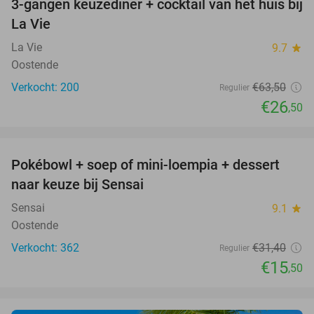
3-gangen keuzediner + cocktail van het huis bij
58%
La Vie
La Vie
9.7
star
Oostende
Verkocht: 200
€63
,50
Regulier
€26
,50
favorite_border
Pokébowl + soep of mini-loempia + dessert
51%
naar keuze bij Sensai
Sensai
9.1
star
Oostende
Verkocht: 362
€31
,40
Regulier
€15
,50