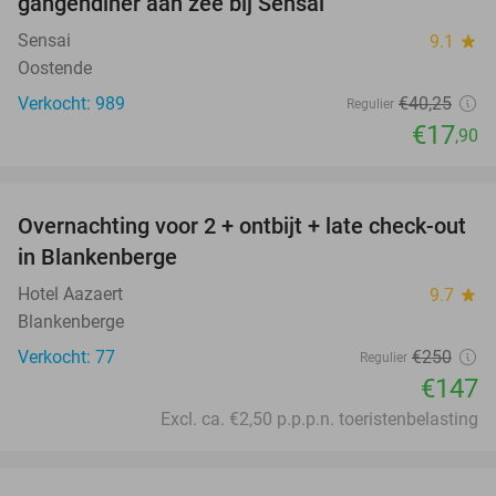
gangendiner aan zee bij Sensai
Sensai
9.1
star
Oostende
Verkocht: 989
€40
,25
Regulier
€17
,90
favorite_border
Overnachting voor 2 + ontbijt + late check-out
41%
in Blankenberge
Hotel Aazaert
9.7
star
Blankenberge
Verkocht: 77
€250
Regulier
€147
Excl. ca. €2,50 p.p.p.n. toeristenbelasting
favorite_border