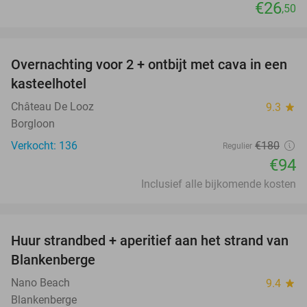
€26
,50
favorite_border
Overnachting voor 2 + ontbijt met cava in een
48%
kasteelhotel
Château De Looz
9.3
star
Borgloon
Verkocht: 136
€180
Regulier
€94
Inclusief alle bijkomende kosten
favorite_border
Huur strandbed + aperitief aan het strand van
30%
Blankenberge
Nano Beach
9.4
star
Blankenberge