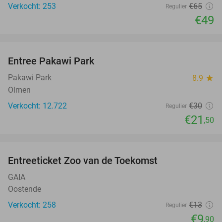
Verkocht: 253
€65
Regulier
€49
favorite_border
Entree Pakawi Park
28%
Pakawi Park
8.9
star
Olmen
Verkocht: 12.722
€30
Regulier
€21
,50
favorite_border
Entreeticket Zoo van de Toekomst
24%
GAIA
Oostende
Verkocht: 258
€13
Regulier
€9
,90