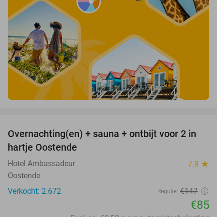
favorite_border
Overnachting(en) + sauna + ontbijt voor 2 in
42%
hartje Oostende
Hotel Ambassadeur
7.9
star
Oostende
Verkocht: 2.672
€147
Regulier
€85