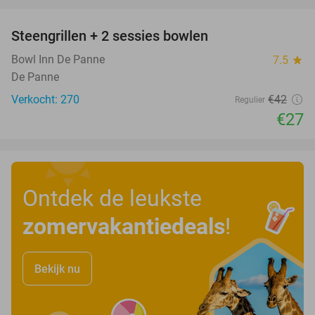
favorite_border
Steengrillen + 2 sessies bowlen
36%
Bowl Inn De Panne
7.5
star
De Panne
Verkocht: 270
€42
Regulier
€27
Ontdek de leukste
zomervakantiedeals
!
Bekijk nu