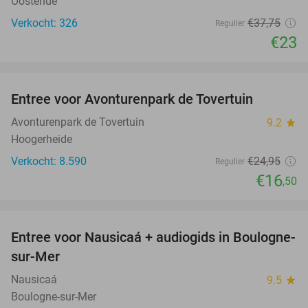
Oostende
Verkocht: 326
€37
,75
Regulier
€23
favorite_border
Entree voor Avonturenpark de Tovertuin
34%
Avonturenpark de Tovertuin
9.2
star
Hoogerheide
Verkocht: 8.590
€24
,95
Regulier
€16
,50
favorite_border
Entree voor Nausicaá + audiogids in Boulogne-
27%
sur-Mer
Nausicaá
9.5
star
Boulogne-sur-Mer