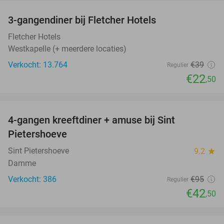
3-gangendiner bij Fletcher Hotels
42%
Fletcher Hotels
Westkapelle (+ meerdere locaties)
Verkocht: 13.764
€39
Regulier
€22
,50
favorite_border
4-gangen kreeftdiner + amuse bij Sint
55%
Pietershoeve
Sint Pietershoeve
9.2
star
Damme
Verkocht: 386
€95
Regulier
€42
,50
favorite_border