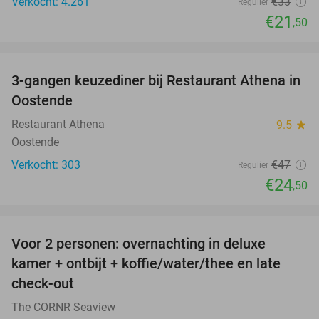
Verkocht: 4.261
€33
Regulier
€21
,50
favorite_border
3-gangen keuzediner bij Restaurant Athena in
48%
Oostende
Restaurant Athena
9.5
star
Oostende
Verkocht: 303
€47
Regulier
€24
,50
favorite_border
Voor 2 personen: overnachting in deluxe
24%
kamer + ontbijt + koffie/water/thee en late
check-out
The CORNR Seaview