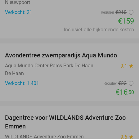
Nieuwpoort
Verkocht: 21
€210
Regulier
€159
Inclusief alle bijkomende kosten
favorite_border
Avondentree zwemparadijs Aqua Mundo
25%
Aqua Mundo Center Parcs Park De Haan
9.1
star
De Haan
Verkocht: 1.401
€22
Regulier
€16
,50
favorite_border
Dagentree voor WILDLANDS Adventure Zoo
24%
Emmen
WILDLANDS Adventure Zoo Emmen
9.6
star