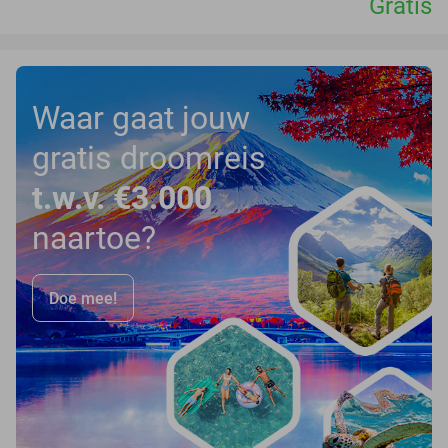
Gratis
Waar gaat jouw
gratis droomreis
t.w.v. €3.000
naartoe?
Doe mee!