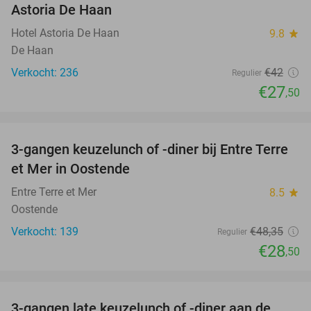
Astoria De Haan
Hotel Astoria De Haan
9.8
star
De Haan
Verkocht: 236
€42
Regulier
€27
,50
favorite_border
3-gangen keuzelunch of -diner bij Entre Terre
41%
et Mer in Oostende
Entre Terre et Mer
8.5
star
Oostende
Verkocht: 139
€48
,35
Regulier
€28
,50
favorite_border
3-gangen late keuzelunch of -diner aan de