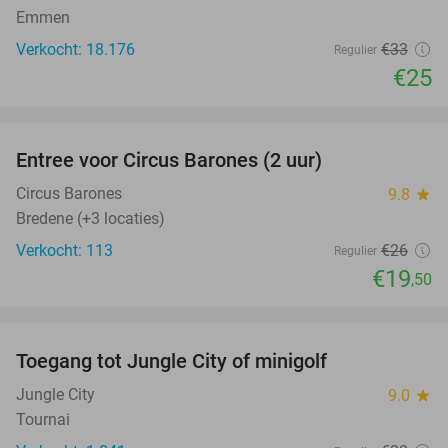
Emmen
Verkocht: 18.176
€33
Regulier
€25
favorite_border
Entree voor Circus Barones (2 uur)
25%
Circus Barones
9.8
star
Bredene (+3 locaties)
Verkocht: 113
€26
Regulier
€19
,50
favorite_border
Toegang tot Jungle City of minigolf
18%
Jungle City
9.0
star
Tournai