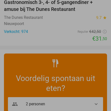
Gastronomisch 3-, 4- of 5-gangendiner +
26%
amuse bij The Dunes Restaurant
The Dunes Restaurant
9.7
star
Nieuwpoort
Verkocht: 974
€42
,50
Regulier
€31
,50
Voordelig spontaan uit
eten?