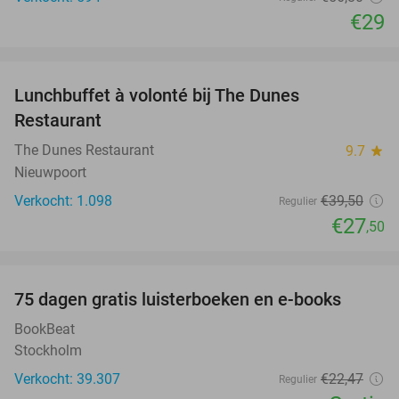
€29
favorite_border
Lunchbuffet à volonté bij The Dunes
30%
Restaurant
The Dunes Restaurant
9.7
star
Nieuwpoort
Verkocht: 1.098
€39
,50
Regulier
€27
,50
favorite_border
100%
75 dagen gratis luisterboeken en e-books
BookBeat
Stockholm
Verkocht: 39.307
€22
,47
Regulier