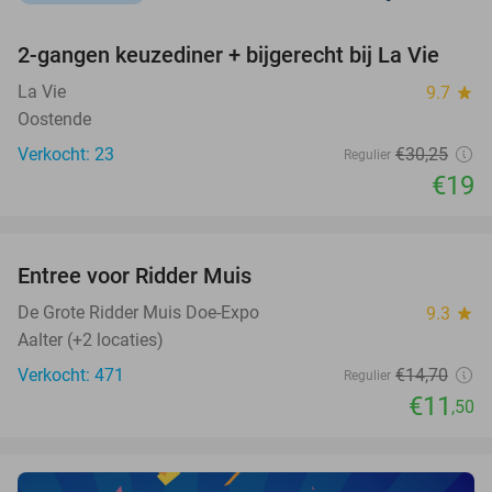
favorite_border
2-gangen keuzediner + bijgerecht bij La Vie
37%
NEW
TODAY
La Vie
9.7
star
Oostende
Verkocht: 23
€30
,25
Regulier
€19
favorite_border
Entree voor Ridder Muis
22%
De Grote Ridder Muis Doe-Expo
9.3
star
Aalter (+2 locaties)
Verkocht: 471
€14
,70
Regulier
€11
,50