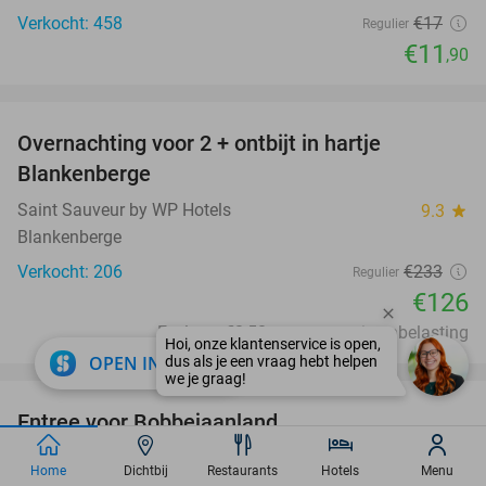
Verkocht: 458
€17
Regulier
€11
,90
favorite_border
Overnachting voor 2 + ontbijt in hartje
46%
Blankenberge
Saint Sauveur by WP Hotels
9.3
star
Blankenberge
Verkocht: 206
€233
Regulier
€126
Excl. ca. €2,50 p.p.p.n. toeristenbelasting
close
OPEN IN APP
favorite_border
Entree voor Bobbejaanland
40%
Bobbejaanland
9.1
star
Home
Dichtbij
Restaurants
Hotels
Menu
Lichtaart