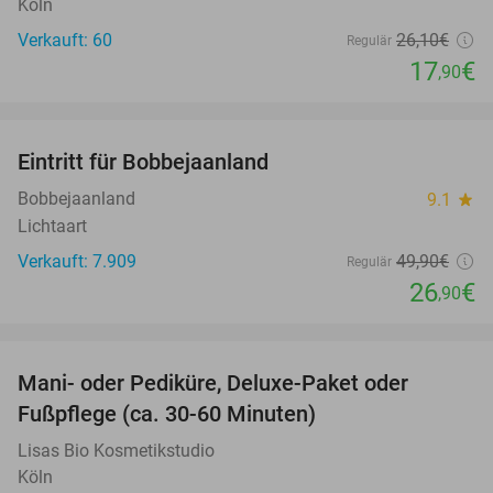
Köln
Verkauft: 60
26
,10
€
Regulär
17
€
,90
favorite_border
Eintritt für Bobbejaanland
46%
Bobbejaanland
9.1
star
Lichtaart
Verkauft: 7.909
49
,90
€
Regulär
26
€
,90
favorite_border
Mani- oder Pediküre, Deluxe-Paket oder
54%
Fußpflege (ca. 30-60 Minuten)
Lisas Bio Kosmetikstudio
Köln