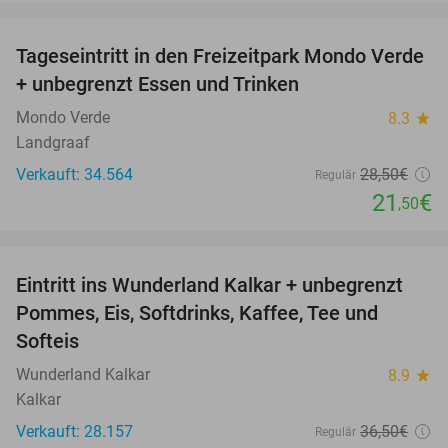
favorite_border
Tageseintritt in den Freizeitpark Mondo Verde
25%
+ unbegrenzt Essen und Trinken
Mondo Verde
8.3
star
Landgraaf
Verkauft: 34.564
28
,50
€
Regulär
21
€
,50
favorite_border
Eintritt ins Wunderland Kalkar + unbegrenzt
32%
Pommes, Eis, Softdrinks, Kaffee, Tee und
Softeis
Wunderland Kalkar
8.9
star
Kalkar
Verkauft: 28.157
36
,50
€
Regulär