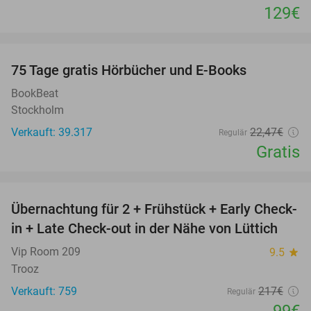
129€
favorite_border
100%
75 Tage gratis Hörbücher und E-Books
BookBeat
Stockholm
Verkauft: 39.317
22
,47
€
Regulär
Gratis
favorite_border
Übernachtung für 2 + Frühstück + Early Check-
54%
in + Late Check-out in der Nähe von Lüttich
Vip Room 209
9.5
star
Trooz
Verkauft: 759
217€
Regulär