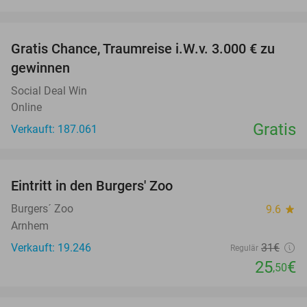
favorite_border
Gratis Chance, Traumreise i.W.v. 3.000 € zu
gewinnen
Social Deal Win
Online
Gratis
Verkauft: 187.061
favorite_border
Eintritt in den Burgers' Zoo
18%
Burgers´ Zoo
9.6
star
Arnhem
Verkauft: 19.246
31€
Regulär
25
€
,50
favorite_border