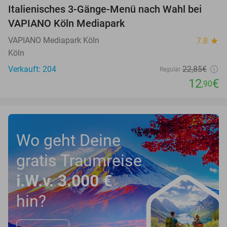
Italienisches 3-Gänge-Menü nach Wahl bei
44%
VAPIANO Köln Mediapark
VAPIANO Mediapark Köln
7.8
star
Köln
Verkauft: 204
22
,85
€
Regulär
12
€
,90
Wo geht Deine
gratis Traumreise
i.W.v. 3.000 €
hin?