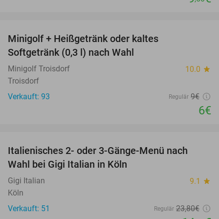
favorite_border
Minigolf + Heißgetränk oder kaltes
33%
Softgetränk (0,3 l) nach Wahl
Minigolf Troisdorf
10.0
star
Troisdorf
Verkauft: 93
9€
Regulär
6€
favorite_border
Italienisches 2- oder 3-Gänge-Menü nach
37%
Wahl bei Gigi Italian in Köln
Gigi Italian
9.1
star
Köln
Verkauft: 51
23
,80
€
Regulär