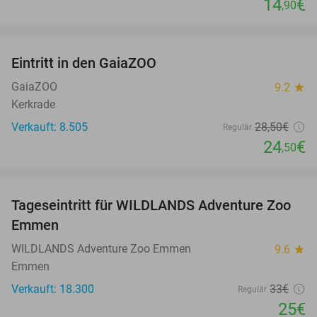
14
€
,90
favorite_border
Eintritt in den GaiaZOO
14%
GaiaZOO
9.2
star
Kerkrade
Verkauft: 8.505
28
,50
€
Regulär
24
€
,50
favorite_border
Tageseintritt für WILDLANDS Adventure Zoo
24%
Emmen
WILDLANDS Adventure Zoo Emmen
9.6
star
Emmen
Verkauft: 18.300
33€
Regulär
25€