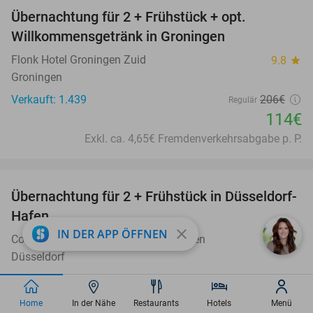
Übernachtung für 2 + Frühstück + opt.
45%
Willkommensgetränk in Groningen
Flonk Hotel Groningen Zuid
9.8
star
Groningen
Verkauft: 1.439
206€
Regulär
114€
Exkl. ca. 4,65€ Fremdenverkehrsabgabe p. P.
favorite_border
Übernachtung für 2 + Frühstück in Düsseldorf-
41%
Hafen
close
IN DER APP ÖFFNEN
Courtyard by Marriott Düsseldorf Hafen
9.8
star
Düsseldorf
Verkauft: 361
191€
Regulär
113€
Home
In der Nähe
Restaurants
Hotels
Menü