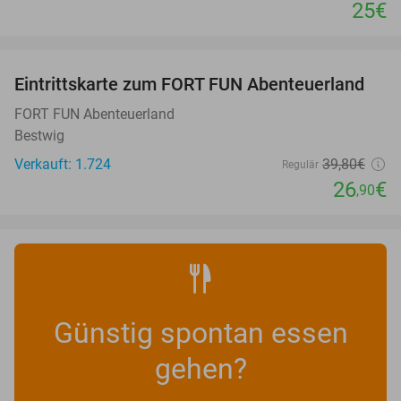
25€
favorite_border
Eintrittskarte zum FORT FUN Abenteuerland
32%
FORT FUN Abenteuerland
Bestwig
Verkauft: 1.724
39
,80
€
Regulär
26
€
,90
Günstig spontan essen
gehen?