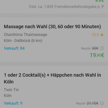
99€
Exkl. ca. 1,80€ Fremdenverkehrsabgabe p. P.
favorite_border
Massage nach Wahl (30, 60 oder 90 Minuten)
34%
Chanthima Thaimassage
10.0
star
Köln - Dellbrück (6 km)
Verkauft: 84
30€
Regulär
19
€
,90
favorite_border
1 oder 2 Cocktail(s) + Häppchen nach Wahl in
44%
Köln
Twin Tin
Köln
Verkauft: 9
21
,10
€
Regulär