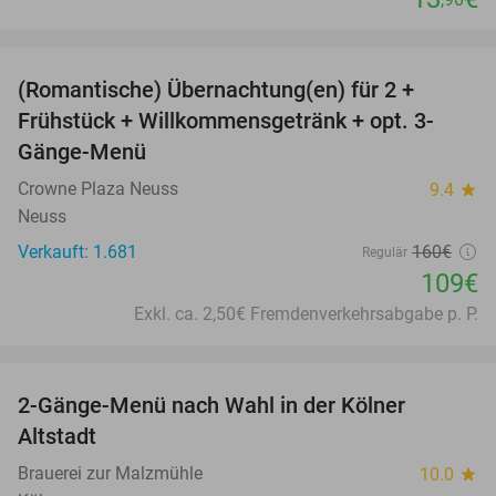
favorite_border
(Romantische) Übernachtung(en) für 2 +
32%
Frühstück + Willkommensgetränk + opt. 3-
Gänge-Menü
Crowne Plaza Neuss
9.4
star
Neuss
Verkauft: 1.681
160€
Regulär
109€
Exkl. ca. 2,50€ Fremdenverkehrsabgabe p. P.
favorite_border
2-Gänge-Menü nach Wahl in der Kölner
31%
Altstadt
Brauerei zur Malzmühle
10.0
star