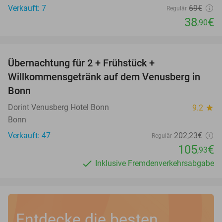
Verkauft: 7
69€
Regulär
38
€
,90
favorite_border
Übernachtung für 2 + Frühstück +
48%
Willkommensgetränk auf dem Venusberg in
Bonn
Dorint Venusberg Hotel Bonn
9.2
star
Bonn
Verkauft: 47
202
,23
€
Regulär
105
€
,93
Inklusive Fremdenverkehrsabgabe
Entdecke die besten