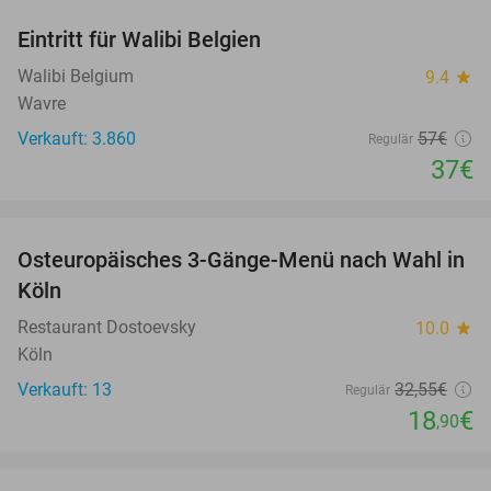
Eintritt für Walibi Belgien
35%
Walibi Belgium
9.4
star
Wavre
Verkauft: 3.860
57€
Regulär
37€
favorite_border
Osteuropäisches 3-Gänge-Menü nach Wahl in
42%
Köln
Restaurant Dostoevsky
10.0
star
Köln
Verkauft: 13
32
,55
€
Regulär
18
€
,90
favorite_border