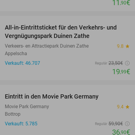
11
€
,90
favorite_border
All-in-Eintrittsticket für den Verkehrs- und
15%
Vergnügungspark Duinen Zathe
Verkeers- en Attractiepark Duinen Zathe
9.8
star
Appelscha
Verkauft: 46.707
23
,50
€
Regulär
19
€
,99
favorite_border
Eintritt in den Movie Park Germany
38%
Movie Park Germany
9.4
star
Bottrop
Verkauft: 5.785
59
,90
€
Regulär
36
€
,90