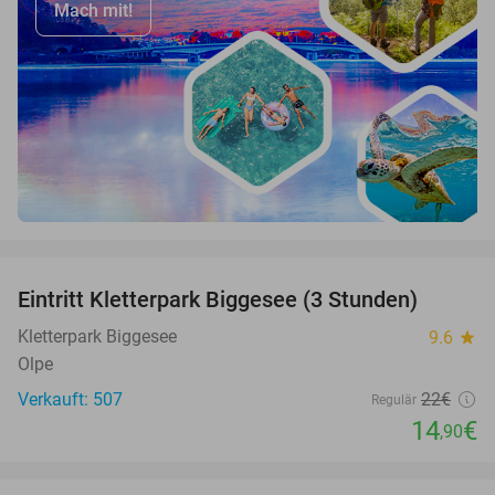
Mach mit!
favorite_border
Eintritt Kletterpark Biggesee (3 Stunden)
32%
Kletterpark Biggesee
9.6
star
Olpe
Verkauft: 507
22€
Regulär
14
€
,90
favorite_border