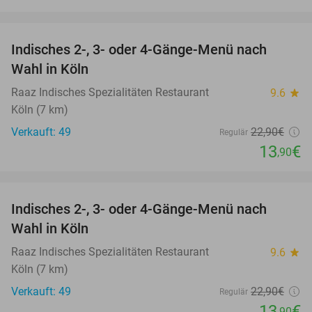
favorite_border
Indisches 2-, 3- oder 4-Gänge-Menü nach
39%
Wahl in Köln
Raaz Indisches Spezialitäten Restaurant
9.6
star
Köln (7 km)
Verkauft: 49
22
,90
€
Regulär
13
€
,90
favorite_border
Indisches 2-, 3- oder 4-Gänge-Menü nach
39%
Wahl in Köln
Raaz Indisches Spezialitäten Restaurant
9.6
star
Köln (7 km)
Verkauft: 49
22
,90
€
Regulär
13
€
,90