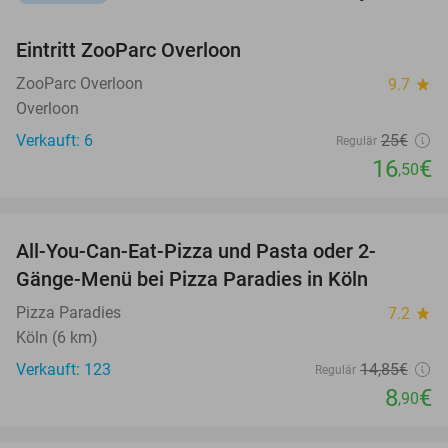
favorite_border
Eintritt ZooParc Overloon
34%
NEW
TODAY
ZooParc Overloon
9.7
star
Overloon
Verkauft: 6
25€
Regulär
16
€
,50
favorite_border
All-You-Can-Eat-Pizza und Pasta oder 2-
40%
Gänge-Menü bei Pizza Paradies in Köln
Pizza Paradies
7.2
star
Köln (6 km)
Verkauft: 123
14
,85
€
Regulär
8
€
,90