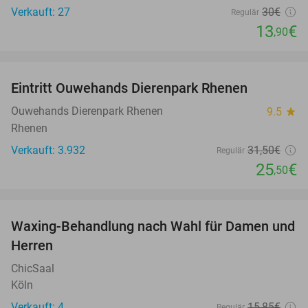
Verkauft: 27
30€
Regulär
13
€
,90
favorite_border
Eintritt Ouwehands Dierenpark Rhenen
19%
Ouwehands Dierenpark Rhenen
9.5
star
Rhenen
Verkauft: 3.932
31
,50
€
Regulär
25
€
,50
favorite_border
Waxing-Behandlung nach Wahl für Damen und
38%
Herren
ChicSaal
Köln
Verkauft: 4
15
,85
€
Regulär