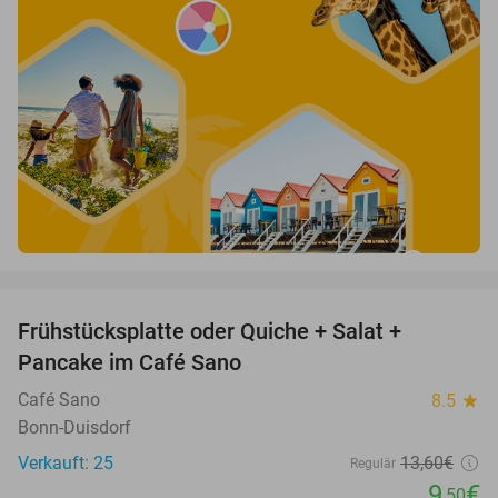
favorite_border
Frühstücksplatte oder Quiche + Salat +
30%
Pancake im Café Sano
Café Sano
8.5
star
Bonn-Duisdorf
Verkauft: 25
13
,60
€
Regulär
9
€
,50