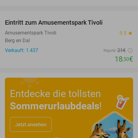
favorite_border
Eintritt zum Amusementspark Tivoli
12%
Amusementspark Tivoli
9.5
star
Berg en Dal
Verkauft: 1.437
21€
Regulär
18
€
,50
Entdecke die tollsten
Sommerurlaubdeals
!
Jetzt ansehen