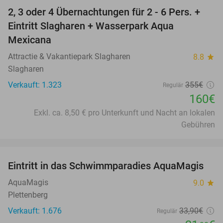
2, 3 oder 4 Übernachtungen für 2 - 6 Pers. +
55%
Eintritt Slagharen + Wasserpark Aqua
Mexicana
Attractie & Vakantiepark Slagharen
8.8
star
Slagharen
Verkauft: 1.323
355€
Regulär
160€
Exkl. ca. 8,50 € pro Unterkunft und Nacht an lokalen
Gebühren
favorite_border
Eintritt in das Schwimmparadies AquaMagis
35%
AquaMagis
9.0
star
Plettenberg
Verkauft: 1.676
33
,90
€
Regulär