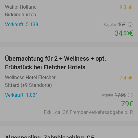
Walibi Holland
9.3
star
Biddinghuizen
Verkauft: 5.139
46€
Regulär
34
€
,50
favorite_border
Übernachtung für 2 + Wellness + opt.
55%
Frühstück bei Fletcher Hotels
Wellness-Hotel Fletcher
7.4
star
Sittard (+9 Standorte)
Verkauft: 1.031
175€
Regulär
79€
Exkl. ca. 3€ Fremdenverkehrsabgabe p. P.
favorite_border
Algenpeeling, Zahnbleaching, G5