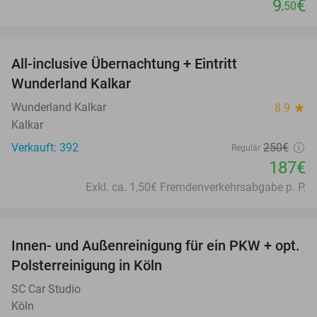
9
€
,50
favorite_border
All-inclusive Übernachtung + Eintritt
25%
Wunderland Kalkar
Wunderland Kalkar
8.9
star
Kalkar
Verkauft: 392
250€
Regulär
187€
Exkl. ca. 1,50€ Fremdenverkehrsabgabe p. P.
favorite_border
Innen- und Außenreinigung für ein PKW + opt.
44%
Polsterreinigung in Köln
SC Car Studio
Köln