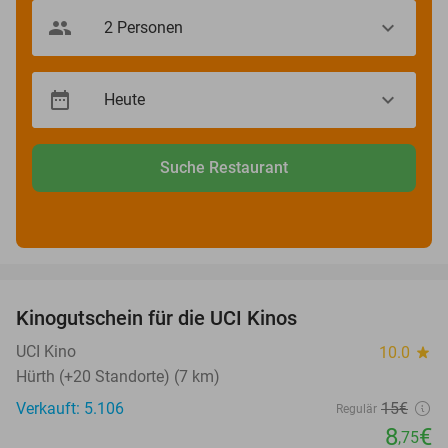
Suche Restaurant
favorite_border
Kinogutschein für die UCI Kinos
42%
UCI Kino
10.0
star
Hürth (+20 Standorte) (7 km)
Verkauft: 5.106
15€
Regulär
8
€
,75