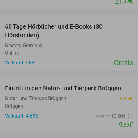
21
€
,90
favorite_border
60 Tage Hörbücher und E-Books (30
Hörstunden)
Nextory Germany
Online
Gratis
Verkauft: 958
favorite_border
Eintritt in den Natur- und Tierpark Brüggen
24%
Natur- und Tierpark Brüggen
8.8
star
Brüggen
Verkauft: 4.695
12
,50
€
Regulär
9
€
,50