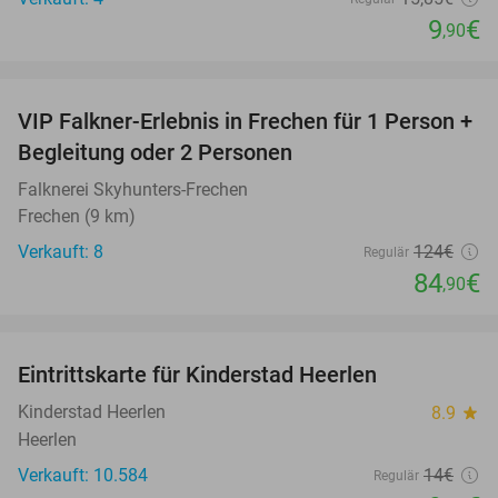
9
€
,90
favorite_border
VIP Falkner-Erlebnis in Frechen für 1 Person +
32%
Begleitung oder 2 Personen
Falknerei Skyhunters-Frechen
Frechen (9 km)
Verkauft: 8
124€
Regulär
84
€
,90
favorite_border
Eintrittskarte für Kinderstad Heerlen
32%
Kinderstad Heerlen
8.9
star
Heerlen
Verkauft: 10.584
14€
Regulär