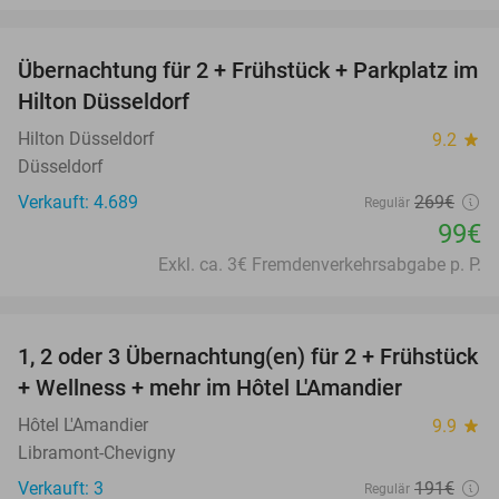
favorite_border
Übernachtung für 2 + Frühstück + Parkplatz im
63%
Hilton Düsseldorf
Hilton Düsseldorf
9.2
star
Düsseldorf
Verkauft: 4.689
269€
Regulär
99€
Exkl. ca. 3€ Fremdenverkehrsabgabe p. P.
favorite_border
1, 2 oder 3 Übernachtung(en) für 2 + Frühstück
32%
NEW
+ Wellness + mehr im Hôtel L'Amandier
TODAY
Hôtel L'Amandier
9.9
star
Libramont-Chevigny
Verkauft: 3
191€
Regulär