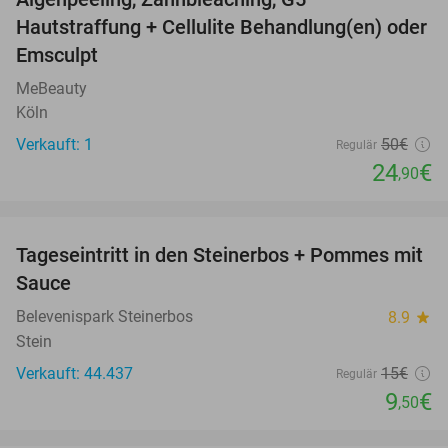
50%
Hautstraffung + Cellulite Behandlung(en) oder
Emsculpt
MeBeauty
Köln
Verkauft: 1
50€
Regulär
24
€
,90
favorite_border
Tageseintritt in den Steinerbos + Pommes mit
37%
Sauce
Belevenispark Steinerbos
8.9
star
Stein
Verkauft: 44.437
15€
Regulär
9
€
,50
favorite_border