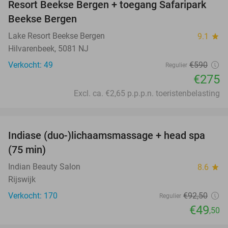
Resort Beekse Bergen + toegang Safaripark
Beekse Bergen
Lake Resort Beekse Bergen
9.1
star
Hilvarenbeek, 5081 NJ
Verkocht: 49
€590
Regulier
€275
Excl. ca. €2,65 p.p.p.n. toeristenbelasting
favorite_border
Indiase (duo-)lichaamsmassage + head spa
46%
(75 min)
Indian Beauty Salon
8.6
star
Rijswijk
Verkocht: 170
€92
,50
Regulier
€49
,50
favorite_border