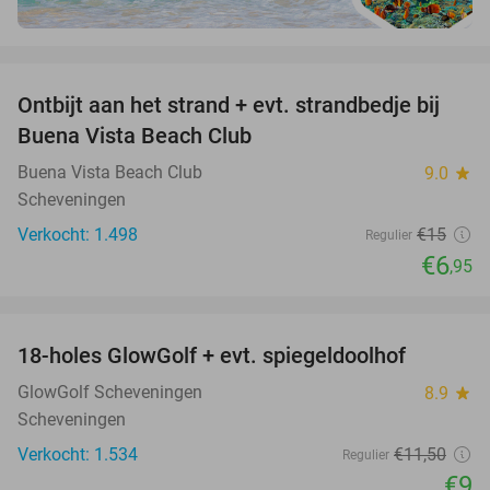
favorite_border
Ontbijt aan het strand + evt. strandbedje bij
54%
Buena Vista Beach Club
Buena Vista Beach Club
9.0
star
Scheveningen
Verkocht: 1.498
€15
Regulier
€6
,95
favorite_border
18-holes GlowGolf + evt. spiegeldoolhof
22%
GlowGolf Scheveningen
8.9
star
Scheveningen
Verkocht: 1.534
€11
,50
Regulier
€9