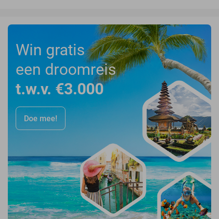
Win gratis
een droomreis
t.w.v. €3.000
Doe mee!