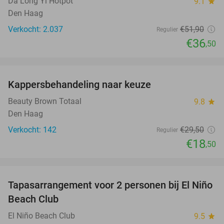
Da Long Yi Hotpot
9.1
star
Den Haag
Verkocht: 2.037
€51
,90
Regulier
€36
,50
favorite_border
Kappersbehandeling naar keuze
37%
Beauty Brown Totaal
9.8
star
Den Haag
Verkocht: 142
€29
,50
Regulier
€18
,50
favorite_border
Tapasarrangement voor 2 personen bij El Niño
51%
Beach Club
El Niño Beach Club
9.5
star