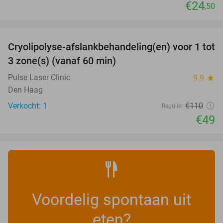
€24
,50
favorite_border
Cryolipolyse-afslankbehandeling(en) voor 1 tot
55%
NEW
3 zone(s) (vanaf 60 min)
TODAY
Pulse Laser Clinic
9.9
star
Den Haag
Verkocht: 1
€110
Regulier
€49
Voordelig spontaan uit
eten?