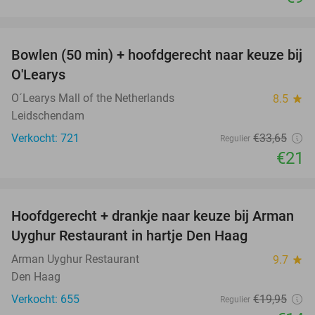
favorite_border
Bowlen (50 min) + hoofdgerecht naar keuze bij
38%
O'Learys
O´Learys Mall of the Netherlands
8.5
star
Leidschendam
Verkocht: 721
€33
,65
Regulier
€21
favorite_border
Hoofdgerecht + drankje naar keuze bij Arman
30%
Uyghur Restaurant in hartje Den Haag
Arman Uyghur Restaurant
9.7
star
Den Haag
Verkocht: 655
€19
,95
Regulier