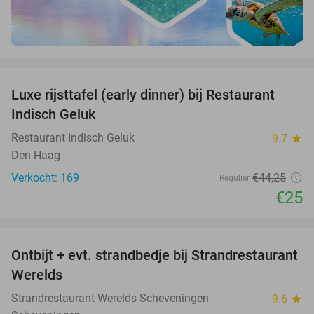
favorite_border
Luxe rijsttafel (early dinner) bij Restaurant
44%
Indisch Geluk
Restaurant Indisch Geluk
9.7
star
Den Haag
Verkocht: 169
€44
,25
Regulier
€25
favorite_border
Ontbijt + evt. strandbedje bij Strandrestaurant
47%
Werelds
Strandrestaurant Werelds Scheveningen
9.6
star