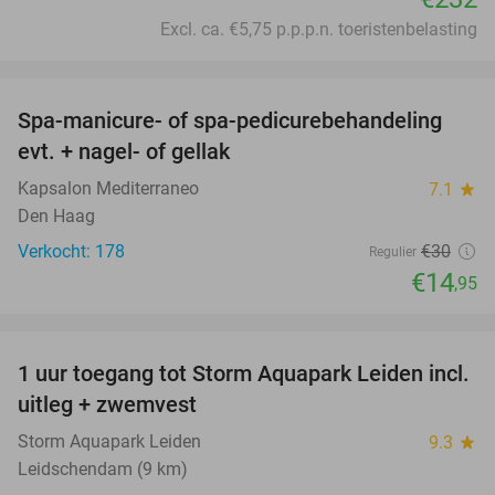
Excl. ca. €5,75 p.p.p.n. toeristenbelasting
favorite_border
Spa-manicure- of spa-pedicurebehandeling
50%
evt. + nagel- of gellak
Kapsalon Mediterraneo
7.1
star
Den Haag
Verkocht: 178
€30
Regulier
€14
,95
favorite_border
1 uur toegang tot Storm Aquapark Leiden incl.
38%
uitleg + zwemvest
Storm Aquapark Leiden
9.3
star
Leidschendam (9 km)