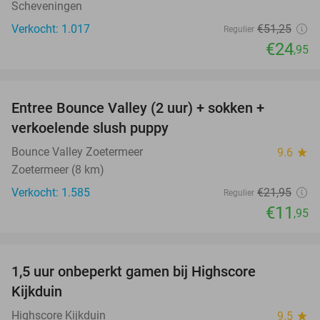
Scheveningen
Verkocht: 1.017
€51
,25
Regulier
€24
,95
favorite_border
Entree Bounce Valley (2 uur) + sokken +
46%
verkoelende slush puppy
Bounce Valley Zoetermeer
9.6
star
Zoetermeer (8 km)
Verkocht: 1.585
€21
,95
Regulier
€11
,95
favorite_border
1,5 uur onbeperkt gamen bij Highscore
33%
Kijkduin
Highscore Kijkduin
9.5
star