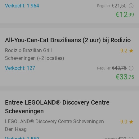
Verkocht: 1.964
€21
,50
Regulier
€12
,99
favorite_border
All-You-Can-Eat Braziliaans (2 uur) bij Rodizio
23%
Rodizio Brazilian Grill
9.2
star
Scheveningen (+2 locaties)
Verkocht: 127
€43
,75
Regulier
€33
,75
favorite_border
Entree LEGOLAND® Discovery Centre
25%
Scheveningen
LEGOLAND® Discovery Centre Scheveningen
9.0
star
Den Haag