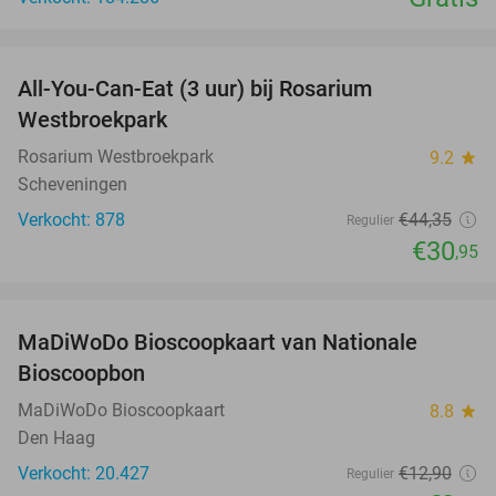
favorite_border
All-You-Can-Eat (3 uur) bij Rosarium
30%
Westbroekpark
Rosarium Westbroekpark
9.2
star
Scheveningen
Verkocht: 878
€44
,35
Regulier
€30
,95
favorite_border
MaDiWoDo Bioscoopkaart van Nationale
31%
Bioscoopbon
MaDiWoDo Bioscoopkaart
8.8
star
Den Haag
Verkocht: 20.427
€12
,90
Regulier