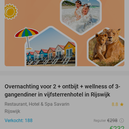
favorite_border
Overnachting voor 2 + ontbijt + wellness of 3-
22%
gangendiner in vijfsterrenhotel in Rijswijk
Restaurant, Hotel & Spa Savarin
8.8
star
Rijswijk
Verkocht: 188
€298
Regulier
€232