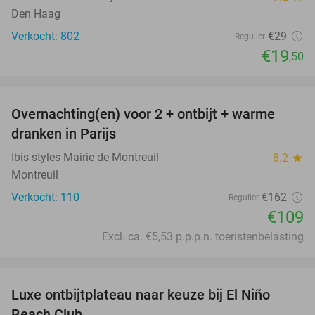
Den Haag
Verkocht: 802
€29
Regulier
€19
,50
favorite_border
Overnachting(en) voor 2 + ontbijt + warme
33%
dranken in Parijs
Ibis styles Mairie de Montreuil
8.2
star
Montreuil
Verkocht: 110
€162
Regulier
€109
Excl. ca. €5,53 p.p.p.n. toeristenbelasting
favorite_border
Luxe ontbijtplateau naar keuze bij El Niño
50%
Beach Club