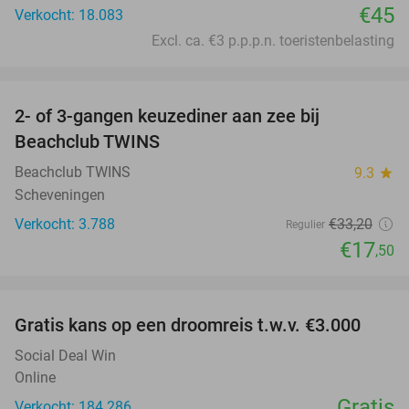
€45
Verkocht: 18.083
Excl. ca. €3 p.p.p.n. toeristenbelasting
favorite_border
2- of 3-gangen keuzediner aan zee bij
47%
Beachclub TWINS
Beachclub TWINS
9.3
star
Scheveningen
Verkocht: 3.788
€33
,20
Regulier
€17
,50
favorite_border
Gratis kans op een droomreis t.w.v. €3.000
Social Deal Win
Online
Gratis
Verkocht: 184.286