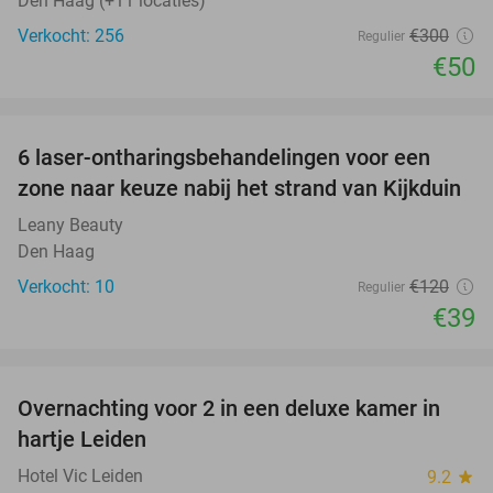
Den Haag (+11 locaties)
Verkocht: 256
€300
Regulier
€50
favorite_border
6 laser-ontharingsbehandelingen voor een
68%
zone naar keuze nabij het strand van Kijkduin
Leany Beauty
Den Haag
Verkocht: 10
€120
Regulier
€39
favorite_border
Overnachting voor 2 in een deluxe kamer in
hartje Leiden
Hotel Vic Leiden
9.2
star