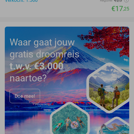
Verkocht: 1.560
€23
Regulier
€17
,25
Waar gaat jouw
gratis droomreis
t.w.v. €3.000
naartoe?
Doe mee!