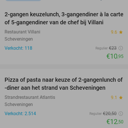
favorite_border
2-gangen keuzelunch, 3-gangendiner à la carte
52%
of 5-gangendiner van de chef bij Villani
Restaurant Villani
9.6
star
Scheveningen
Verkocht: 118
€23
Regulier
€10
,95
favorite_border
Pizza of pasta naar keuze of 2-gangenlunch of
39%
-diner aan het strand van Scheveningen
Strandrestaurant Atlantis
9.1
star
Scheveningen
Verkocht: 2.514
€20
,50
Regulier
€12
,50