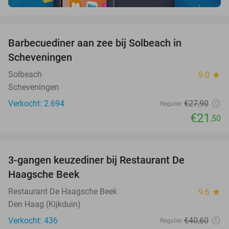
favorite_border
Barbecuediner aan zee bij Solbeach in
23%
Scheveningen
Solbeach
9.0
star
Scheveningen
Verkocht: 2.694
€27
,90
Regulier
€21
,50
favorite_border
3-gangen keuzediner bij Restaurant De
40%
Haagsche Beek
Restaurant De Haagsche Beek
9.6
star
Den Haag (Kijkduin)
Verkocht: 436
€40
,60
Regulier