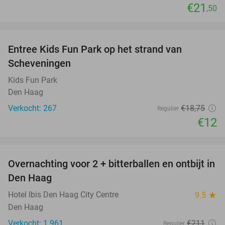
€21
,50
favorite_border
Entree Kids Fun Park op het strand van
36%
Scheveningen
Kids Fun Park
Den Haag
Verkocht: 267
€18
,75
Regulier
€12
favorite_border
Overnachting voor 2 + bitterballen en ontbijt in
41%
Den Haag
Hotel Ibis Den Haag City Centre
9.5
star
Den Haag
Verkocht: 1.961
€211
Regulier