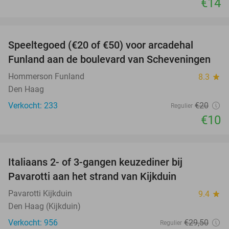
€14
favorite_border
Speeltegoed (€20 of €50) voor arcadehal
50%
Funland aan de boulevard van Scheveningen
Hommerson Funland
8.3
star
Den Haag
Verkocht: 233
€20
Regulier
€10
favorite_border
Italiaans 2- of 3-gangen keuzediner bij
27%
Pavarotti aan het strand van Kijkduin
Pavarotti Kijkduin
9.4
star
Den Haag (Kijkduin)
Verkocht: 956
€29
,50
Regulier