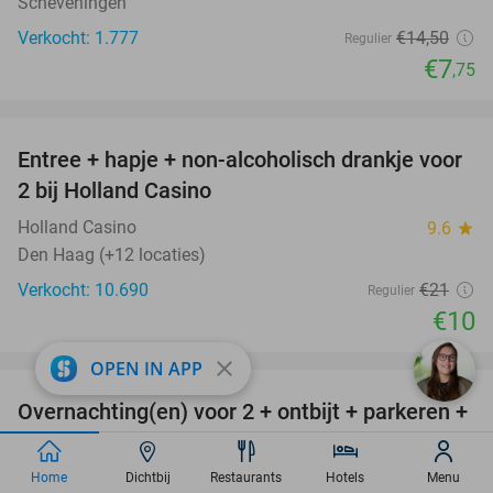
Scheveningen
Verkocht: 1.777
€14
,50
Regulier
€7
,75
favorite_border
Entree + hapje + non-alcoholisch drankje voor
52%
2 bij Holland Casino
Holland Casino
9.6
star
Den Haag (+12 locaties)
Verkocht: 10.690
€21
Regulier
€10
favorite_border
close
OPEN IN APP
Overnachting(en) voor 2 + ontbijt + parkeren +
48%
late check-out nabij Den Haag
Hotel Nordseka
Home
Dichtbij
Restaurants
Hotels
8.4
Menu
star