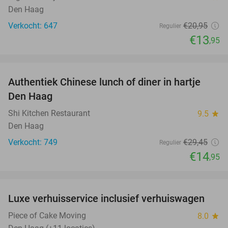
Den Haag
Verkocht: 647
€20
,95
Regulier
€13
,95
favorite_border
Authentiek Chinese lunch of diner in hartje
49%
Den Haag
Shi Kitchen Restaurant
9.5
star
Den Haag
Verkocht: 749
€29
,45
Regulier
€14
,95
favorite_border
Luxe verhuisservice inclusief verhuiswagen
83%
Piece of Cake Moving
8.0
star