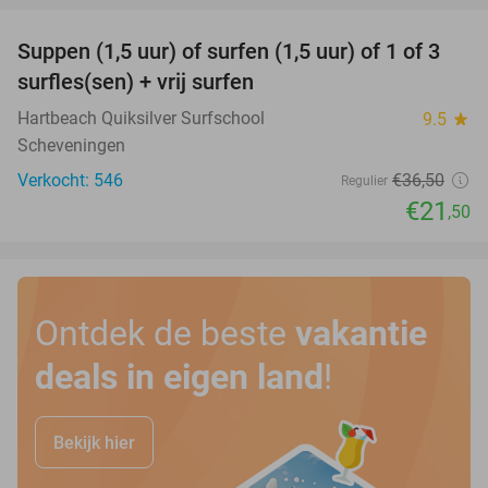
Suppen (1,5 uur) of surfen (1,5 uur) of 1 of 3
41%
surfles(sen) + vrij surfen
Hartbeach Quiksilver Surfschool
9.5
star
Scheveningen
Verkocht: 546
€36
,50
Regulier
€21
,50
Ontdek de beste
vakantie
deals in eigen land
!
Bekijk hier