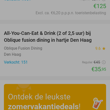
€125
Excl. ca. €6,20 p.p.p.n. toeristenbelasting
favorite_border
All-You-Can-Eat & Drink (2 of 2,5 uur) bij
20%
Oblique fusion dining in hartje Den Haag
Oblique Fusion Dining
9.6
star
Den Haag
Verkocht: 151
€45
Regulier
€35
,95
Ontdek de leukste
zomervakantiedeals
!