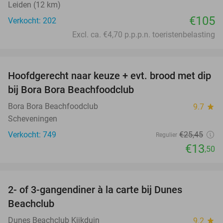
Leiden (12 km)
€105
Verkocht: 202
Excl. ca. €4,70 p.p.p.n. toeristenbelasting
favorite_border
Hoofdgerecht naar keuze + evt. brood met dip
47%
bij Bora Bora Beachfoodclub
Bora Bora Beachfoodclub
9.7
star
Scheveningen
Verkocht: 749
€25
,45
Regulier
€13
,50
favorite_border
2- of 3-gangendiner à la carte bij Dunes
33%
Beachclub
Dunes Beachclub Kijkduin
9.2
star