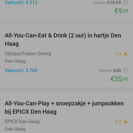
Verkocht: 4.512
€15
,95
Regulier
€9
,95
favorite_border
All-You-Can-Eat & Drink (2 uur) in hartje Den
20%
Haag
Oblique Fusion Dining
9.6
star
Den Haag
Verkocht: 3.766
€45
Regulier
€35
,95
favorite_border
All-You-Can-Play + snoepzakje + jumpsokken
40%
bij EPICX Den Haag
EPICX Den Haag
8.0
star
Den Haag