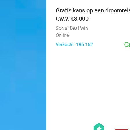
Gratis kans op een droomrei
t.w.v. €3.000
Social Deal Win
Online
G
Verkocht: 186.162
hexagon
events