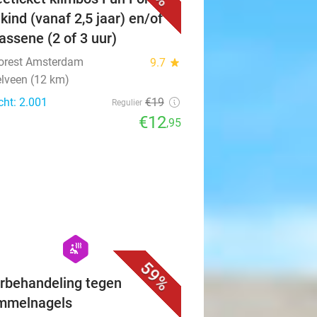
kind (vanaf 2,5 jaar) en/of
assene (2 of 3 uur)
orest Amsterdam
9.7
star
lveen (12 km)
cht: 2.001
€19
Regulier
€12
,95
favorite_border
hexagon
wellness
59%
rbehandeling tegen
mmelnagels