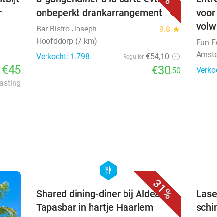
r
onbeperkt drankarrangement
voor 
volw
Bar Bistro Joseph
9.8
star
Hoofddorp (7 km)
Fun F
Amste
Verkocht: 1.798
€54
,10
Regulier
€45
€30
Verko
,50
lasting
favorite_border
hexagon
food
31%
Shared dining-diner bij Aldea
Lase
Tapasbar in hartje Haarlem
schi