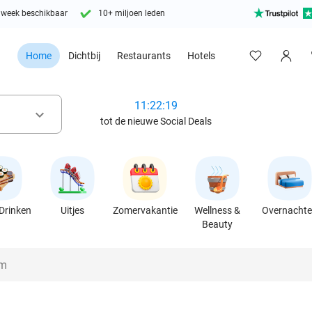
 week beschikbaar
10+ miljoen leden
Home
Dichtbij
Restaurants
Hotels
11:22:18
keyboard_arrow_down
tot de nieuwe Social Deals
Drinken
Uitjes
Zomervakantie
Wellness &
Overnacht
Beauty