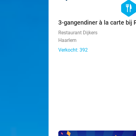
hexago
food
3-gangendiner à la carte bij 
Restaurant Dijkers
Haarlem
Verkocht: 392