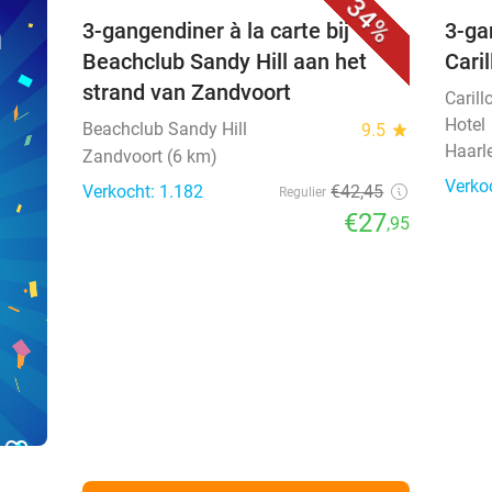
34%
n
3-gangendiner à la carte bij
3-ga
Beachclub Sandy Hill aan het
Cari
strand van Zandvoort
Carill
Hotel
Beachclub Sandy Hill
9.5
star
Haar
Zandvoort (6 km)
Verko
Verkocht: 1.182
€42
,45
Regulier
€27
,95
favorite_border