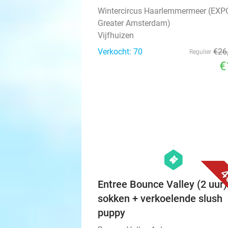
Wintercircus Haarlemmermeer (EXP
Greater Amsterdam)
Vijfhuizen
Verkocht: 70
€26
Regulier
€
hexagon
events
4
Entree Bounce Valley (2 uur)
sokken + verkoelende slush
puppy