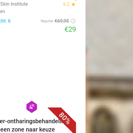
Skin Institute
9.2
star
lem
cht: 6
€69
,95
Regulier
€29
favorite_border
hexagon
wellness
80%
ser-ontharingsbehandelingen
 een zone naar keuze