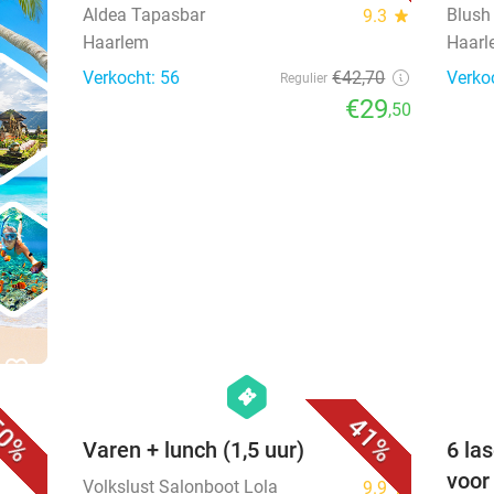
Aldea Tapasbar
Blush 
9.3
star
Haarlem
Haar
Verkocht: 56
€42
,70
Verko
Regulier
€29
,50
favorite_border
favorite_border
hexagon
events
0%
41%
Varen + lunch (1,5 uur)
6 la
voor
Volkslust Salonboot Lola
9.9
star