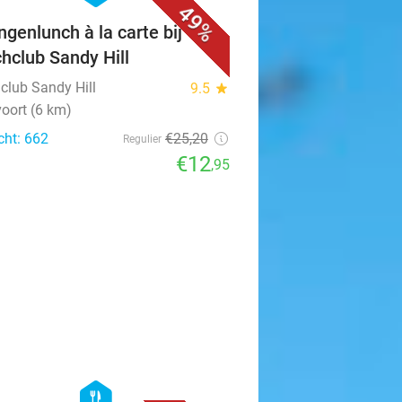
49%
ngenlunch à la carte bij
hclub Sandy Hill
club Sandy Hill
9.5
star
oort (6 km)
cht: 662
€25
,20
Regulier
€12
,95
favorite_border
hexagon
food