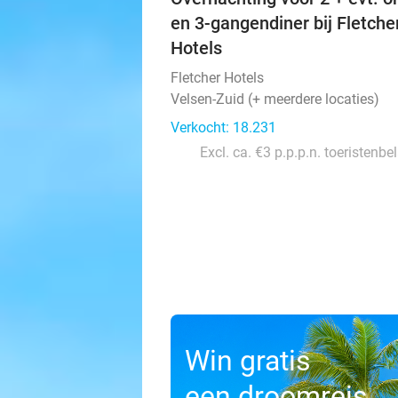
en 3-gangendiner bij Fletche
Hotels
Fletcher Hotels
Velsen-Zuid (+ meerdere locaties)
Verkocht: 18.231
Excl. ca. €3 p.p.p.n. toeristenbe
Win gratis
een droomreis