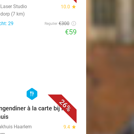
 Laser Studio
10.0
star
dorp (7 km)
cht: 29
€300
Regulier
€59
favorite_border
hexagon
food
26%
ngendiner à la carte bij Het
uis
akhuis Haarlem
9.4
star