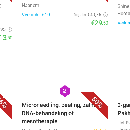
Haarlem
O
Shine
Hoofd
Verkocht: 610
€49
,75
Regulier
€29
Verko
,50
,95
13
,50
favorite_border
favorite_border
hexagon
wellness
6%
50%
 +
Microneedling, peeling, zalm
3-ga
DNA-behandeling of
Pakh
mesotherapie
Het P