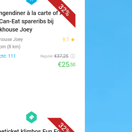
32%
ngendiner à la carte of All-
Can-Eat spareribs bij
khouse Joey
house Joey
9.7
star
gom (8 km)
cht: 111
€37
,25
Regulier
€25
,50
favorite_border
hexagon
events
32%
eeticket klimbos Fun Forest