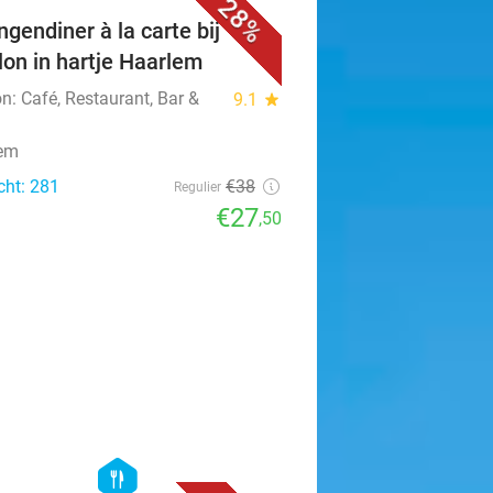
28%
ngendiner à la carte bij
llon in hartje Haarlem
on: Café, Restaurant, Bar &
9.1
star
lem
cht: 281
€38
Regulier
€27
,50
favorite_border
hexagon
food