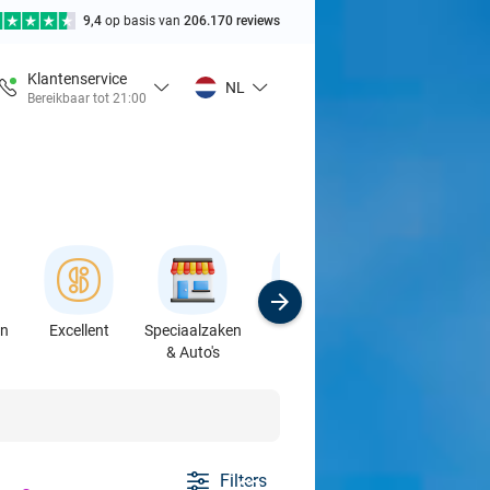
9,4
op basis van
206.170 reviews
Klantenservice
NL
Bereikbaar tot 21:00
en
Excellent
Speciaalzaken
Sport
Cursussen &
& Auto's
Workshops
Filters