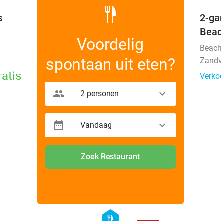
s
2-ga
Beac
Voordelig
Beach
spontaan uit eten?
Zandv
ratis
Verko
2 personen
Vandaag
Zoek Restaurant
favorite_border
favorite_border
hexagon
food