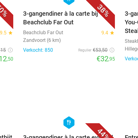
0%
38%
acks
3-gangendiner à la carte bij
3-ga
Beachclub Far Out
You-
Stea
Beachclub Far Out
9.5
star
9.4
star
Zandvoort (6 km)
Steak
Hille
,15
Verkocht: 850
€53
,50
Regulier
12
€32
Verko
,50
,95
favorite_border
favorite_border
hexagon
food
44%
tbijt
3-gangendiner à la carte evt. incl
Entr