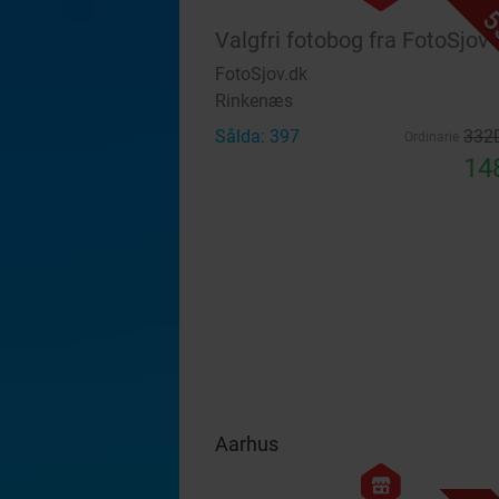
5
Valgfri fotobog fra FotoSjov
FotoSjov.dk
Rinkenæs
Sålda: 397
332
Ordinarie
14
Aarhus
hexagon
store