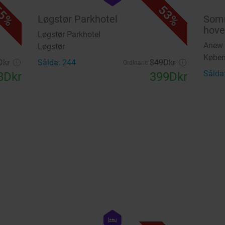
5%
53%
Løgstør Parkhotel
Somm
hov
Løgstør Parkhotel
Anew 
Løgstør
Købe
Dkr
Sålda: 244
849Dkr
Ordinarie
Sålda
8Dkr
399Dkr
favorite_border
favorite_border
hexagon
hotel