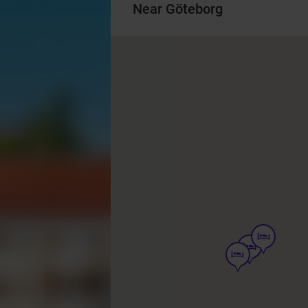
Near Göteborg
hotel
hotel
hotel