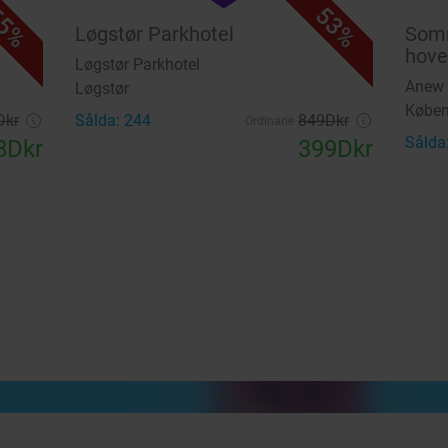
5%
53%
Løgstør Parkhotel
Somm
hov
Løgstør Parkhotel
Anew 
Løgstør
Købe
Dkr
Sålda: 244
849Dkr
Ordinarie
Sålda
8Dkr
399Dkr