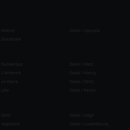
i Malmö
Deals i Uppsala
i Stockholm
i Dunkerque
Deals i Metz
i L'Ardenne
Deals i Nancy
i Le Havre
Deals i Paris
 Lille
Deals i Reims
i Gent
Deals i Liège
i Hageland
Deals i Luxembourg