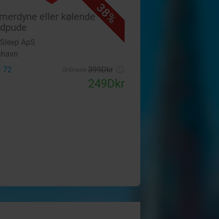
38%
erdyne eller kølende
edpude
Sleep ApS
nhavn
: 72
399Dkr
Ordinarie
249Dkr