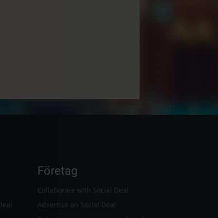
Företag
Collaborate with Social Deal
Deal
Advertise on Social Deal