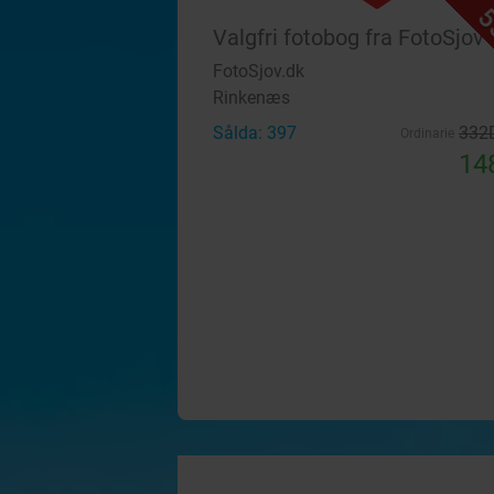
5
Valgfri fotobog fra FotoSjov
FotoSjov.dk
Rinkenæs
Sålda: 397
332
Ordinarie
14