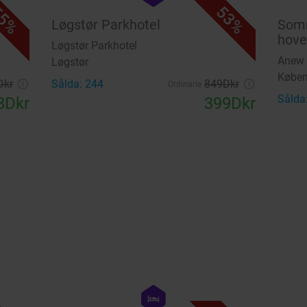
5%
53%
Løgstør Parkhotel
Somm
hov
Løgstør Parkhotel
Anew 
Løgstør
Købe
Dkr
Sålda: 244
849Dkr
Ordinarie
Sålda
8Dkr
399Dkr
favorite_border
favorite_border
hexagon
hotel