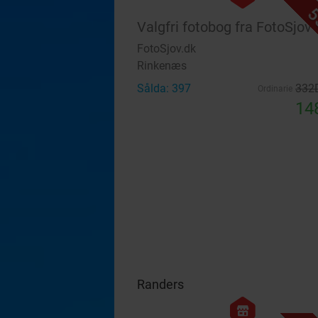
5
Valgfri fotobog fra FotoSjov
FotoSjov.dk
Rinkenæs
Sålda: 397
332
Ordinarie
14
Randers
hexagon
store