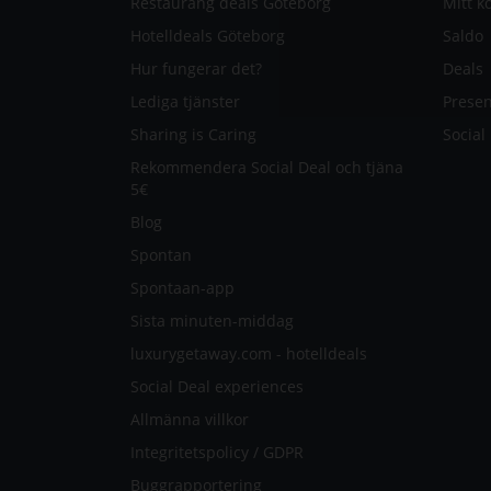
Restaurang deals Göteborg
Mitt k
Hotelldeals Göteborg
Saldo
Hur fungerar det?
Deals
Lediga tjänster
Presen
Sharing is Caring
Social
Rekommendera Social Deal och tjäna
5€
Blog
Spontan
Spontaan-app
Sista minuten-middag
luxurygetaway.com - hotelldeals
Social Deal experiences
Allmänna villkor
Integritetspolicy / GDPR
Buggrapportering