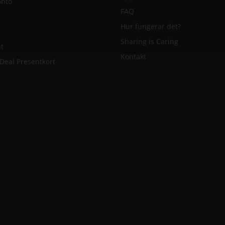
onto
FAQ
Hur fungerar det?
Sharing is Caring
t
Kontakt
 Deal Presentkort
Thank You