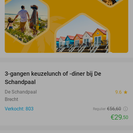
favorite_border
3-gangen keuzelunch of -diner bij De
48%
Schandpaal
De Schandpaal
9.6
star
Brecht
Verkocht: 803
€56
,60
Regulier
€29
,50
favorite_border