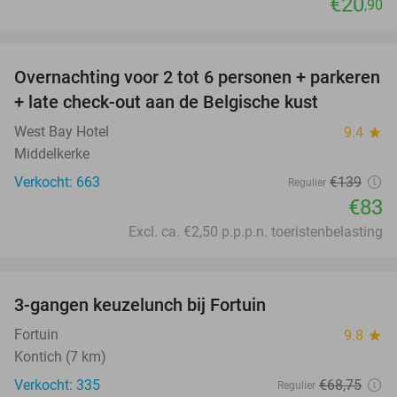
€20
,90
favorite_border
Overnachting voor 2 tot 6 personen + parkeren
40%
+ late check-out aan de Belgische kust
West Bay Hotel
9.4
star
Middelkerke
Verkocht: 663
€139
Regulier
€83
Excl. ca. €2,50 p.p.p.n. toeristenbelasting
favorite_border
3-gangen keuzelunch bij Fortuin
47%
Fortuin
9.8
star
Kontich (7 km)
Verkocht: 335
€68
,75
Regulier