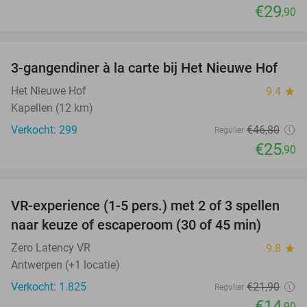
€29
,90
favorite_border
3-gangendiner à la carte bij Het Nieuwe Hof
45%
Het Nieuwe Hof
9.4
star
Kapellen (12 km)
Verkocht: 299
€46
,80
Regulier
€25
,90
favorite_border
VR-experience (1-5 pers.) met 2 of 3 spellen
32%
naar keuze of escaperoom (30 of 45 min)
Zero Latency VR
9.8
star
Antwerpen (+1 locatie)
Verkocht: 1.825
€21
,90
Regulier
€14
,90