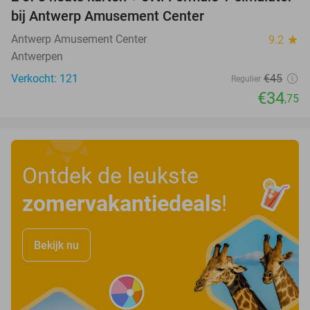
23%
bij Antwerp Amusement Center
Antwerp Amusement Center
9.2
star
Antwerpen
Verkocht: 121
€45
Regulier
€34
,75
Ontdek de leukste
zomervakantiedeals
!
Bekijk nu