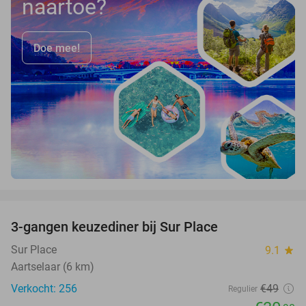
naartoe?
Doe mee!
favorite_border
3-gangen keuzediner bij Sur Place
37%
Sur Place
9.1
star
Aartselaar (6 km)
Verkocht: 256
€49
Regulier