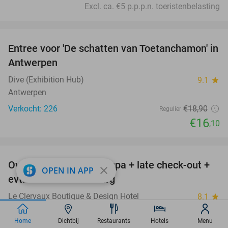
Excl. ca. €5 p.p.p.n. toeristenbelasting
favorite_border
Entree voor 'De schatten van Toetanchamon' in
15%
Antwerpen
Dive (Exhibition Hub)
9.1
star
Antwerpen
Verkocht: 226
€18
,90
Regulier
€16
,10
favorite_border
Overnachting voor 2 + spa + late check-out +
38%
close
OPEN IN APP
evt. diner in Luxemburg
Le Clervaux Boutique & Design Hotel
8.1
star
Clervaux
Home
Dichtbij
Restaurants
Hotels
Menu
Verkocht: 213
€271
Regulier