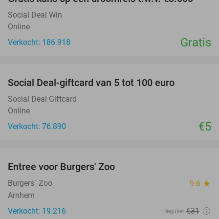
Social Deal Win
Online
Gratis
Verkocht: 186.918
favorite_border
Social Deal-giftcard van 5 tot 100 euro
Social Deal Giftcard
Online
€5
Verkocht: 76.890
favorite_border
Entree voor Burgers' Zoo
18%
Burgers´ Zoo
9.6
star
Arnhem
Verkocht: 19.216
€31
Regulier