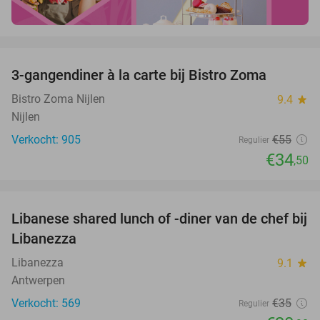
favorite_border
3-gangendiner à la carte bij Bistro Zoma
37%
Bistro Zoma Nijlen
9.4
star
Nijlen
Verkocht: 905
€55
Regulier
€34
,50
favorite_border
Libanese shared lunch of -diner van de chef bij
40%
Libanezza
Libanezza
9.1
star
Antwerpen
Verkocht: 569
€35
Regulier