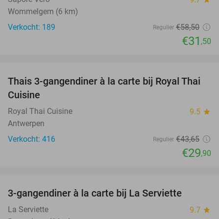
Wommelgem (6 km)
Verkocht: 189
€58
,50
Regulier
€31
,50
favorite_border
Thais 3-gangendiner à la carte bij Royal Thai
32%
Cuisine
Royal Thai Cuisine
9.5
star
Antwerpen
Verkocht: 416
€43
,65
Regulier
€29
,90
favorite_border
3-gangendiner à la carte bij La Serviette
31%
La Serviette
9.7
star