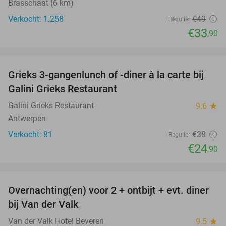
Brasschaat (6 km)
Verkocht: 1.258
€49
Regulier
€33
,90
favorite_border
Grieks 3-gangenlunch of -diner à la carte bij
34%
Galini Grieks Restaurant
Galini Grieks Restaurant
9.6
star
Antwerpen
Verkocht: 81
€38
Regulier
€24
,90
favorite_border
Overnachting(en) voor 2 + ontbijt + evt. diner
51%
bij Van der Valk
Van der Valk Hotel Beveren
9.5
star