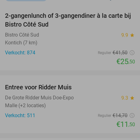
favorite_border
2-gangenlunch of 3-gangendiner à la carte bij
39%
Bistro Côté Sud
Bistro Côté Sud
9.9
star
Kontich (7 km)
Verkocht: 874
€41
,50
Regulier
€25
,50
favorite_border
Entree voor Ridder Muis
22%
De Grote Ridder Muis Doe-Expo
9.3
star
Malle (+2 locaties)
Verkocht: 511
€14
,70
Regulier
€11
,50