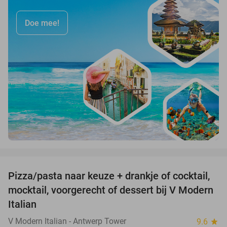
Doe mee!
favorite_border
Pizza/pasta naar keuze + drankje of cocktail,
28%
mocktail, voorgerecht of dessert bij V Modern
Italian
V Modern Italian - Antwerp Tower
9.6
star