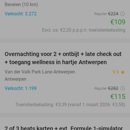
Beveren (10 km)
Verkocht: 3.272
€224
Regulier
€109
Excl. ca. €2,20 p.p.p.n. toeristenbelasting
favorite_border
Overnachting voor 2 + ontbijt + late check out
59%
+ toegang wellness in hartje Antwerpen
Van der Valk Park Lane Antwerpen
9.9
star
Antwerpen
Verkocht: 1.199
€282
Regulier
€115
Toeristenbelasting: €3,39 (vanaf 1 maart 2026: €3,58)
favorite_border
2 of 3 heats karten + evt. Formule 1-simulator