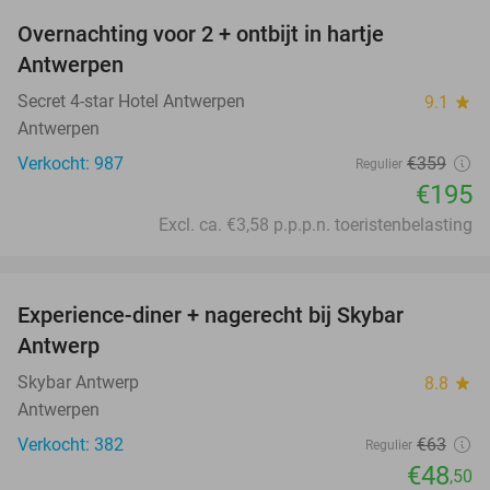
Overnachting voor 2 + ontbijt in hartje
46%
Antwerpen
Secret 4-star Hotel Antwerpen
9.1
star
Antwerpen
Verkocht: 987
€359
Regulier
€195
Excl. ca. €3,58 p.p.p.n. toeristenbelasting
favorite_border
Experience-diner + nagerecht bij Skybar
23%
Antwerp
Skybar Antwerp
8.8
star
Antwerpen
Verkocht: 382
€63
Regulier
€48
,50