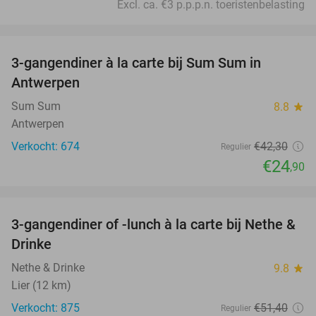
Excl. ca. €3 p.p.p.n. toeristenbelasting
favorite_border
3-gangendiner à la carte bij Sum Sum in
41%
Antwerpen
Sum Sum
8.8
star
Antwerpen
Verkocht: 674
€42
,30
Regulier
€24
,90
favorite_border
3-gangendiner of -lunch à la carte bij Nethe &
42%
Drinke
Nethe & Drinke
9.8
star
Lier (12 km)
Verkocht: 875
€51
,40
Regulier