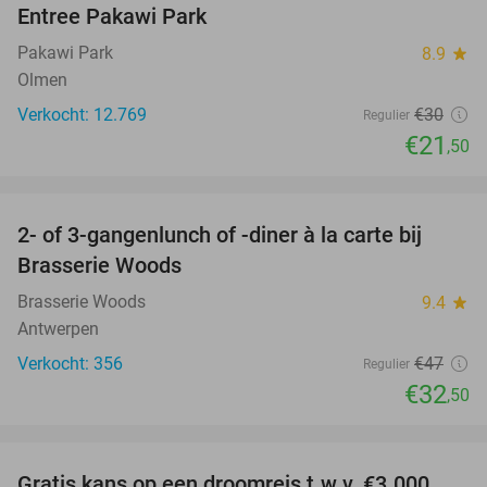
Entree Pakawi Park
28%
Pakawi Park
8.9
star
Olmen
Verkocht: 12.769
€30
Regulier
€21
,50
favorite_border
2- of 3-gangenlunch of -diner à la carte bij
31%
Brasserie Woods
Brasserie Woods
9.4
star
Antwerpen
Verkocht: 356
€47
Regulier
€32
,50
favorite_border
Gratis kans op een droomreis t.w.v. €3.000