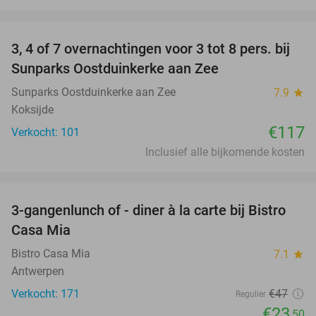
favorite_border
3, 4 of 7 overnachtingen voor 3 tot 8 pers. bij
Sunparks Oostduinkerke aan Zee
Sunparks Oostduinkerke aan Zee
7.9
star
Koksijde
€117
Verkocht: 101
Inclusief alle bijkomende kosten
favorite_border
3-gangenlunch of - diner à la carte bij Bistro
50%
Casa Mia
Bistro Casa Mia
7.1
star
Antwerpen
Verkocht: 171
€47
Regulier
€23
,50