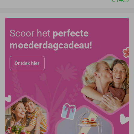
Scoor het
perfecte
moederdagcadeau!
Ontdek hier