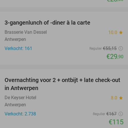
favorite_border
3-gangenlunch of -diner à la carte
46%
Brasserie Van Dessel
10.0
star
Antwerpen
Verkocht: 161
€55
,15
Regulier
€29
,90
favorite_border
Overnachting voor 2 + ontbijt + late check-out
31%
in Antwerpen
De Keyser Hotel
8.0
star
Antwerpen
Verkocht: 2.738
€167
Regulier
€115