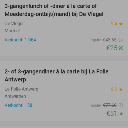
3-gangenlunch of -diner à la carte of
40%
Moederdag-ontbijt(mand) bij De Vlegel
De Vlegel
9.4
star
Mortsel
Verkocht: 1.064
€43
,35
Regulier
€25
,90
favorite_border
2- of 3-gangendiner à la carte bij La Folie
34%
Antwerp
La Folie Antwerp
9.2
star
Antwerpen
Verkocht: 158
€77
,60
Regulier
€51
,50
favorite_border