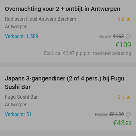
Overnachting voor 2 + ontbijt in Antwerpen
33%
Radisson Hotel Antwerp Berchem
9.6
star
Antwerpen
Verkocht: 1.589
€162
Regulier
€109
Excl. ca. €2,97 p.p.p.n. toeristenbelasting
favorite_border
Japans 3-gangendiner (2 of 4 pers.) bij Fugu
46%
Sushi Bar
Fugu Sushi Bar
9.1
star
Antwerpen
Verkocht: 51
€81
,90
Regulier
€43
,90
favorite_border