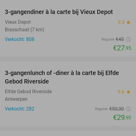
3-gangendiner à la carte bij Vieux Depot
38%
Vieux Depot
9.3
star
Brasschaat (7 km)
Verkocht: 808
€45
Regulier
€27
,95
favorite_border
3-gangenlunch of -diner à la carte bij Elfde
41%
Gebod Riverside
Elfde Gebod Riverside
9.6
star
Antwerpen
Verkocht: 282
€50
,30
Regulier
€29
,90
favorite_border