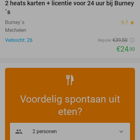
2 heats karten + licentie voor 24 uur bij Burney
37%
NEW
´s
TODAY
Burney´s
9.7
star
Mechelen
Verkocht: 26
€39
,50
Regulier
€24
,90
Voordelig spontaan uit
eten?