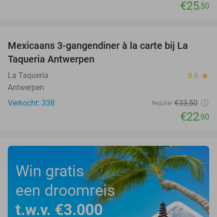
€25
,50
favorite_border
Mexicaans 3-gangendiner à la carte bij La
32%
Taqueria Antwerpen
La Taqueria
8.6
star
Antwerpen
Verkocht: 338
€33
,50
Regulier
€22
,90
Win gratis
een droomreis
t.w.v. €3.000