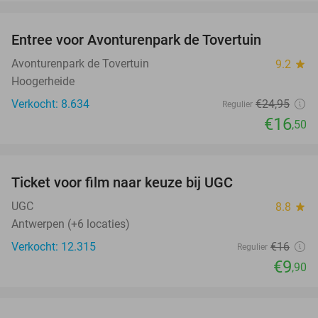
favorite_border
Entree voor Avonturenpark de Tovertuin
34%
Avonturenpark de Tovertuin
9.2
star
Hoogerheide
Verkocht: 8.634
€24
,95
Regulier
€16
,50
favorite_border
Ticket voor film naar keuze bij UGC
38%
UGC
8.8
star
Antwerpen (+6 locaties)
Verkocht: 12.315
€16
Regulier
€9
,90
favorite_border