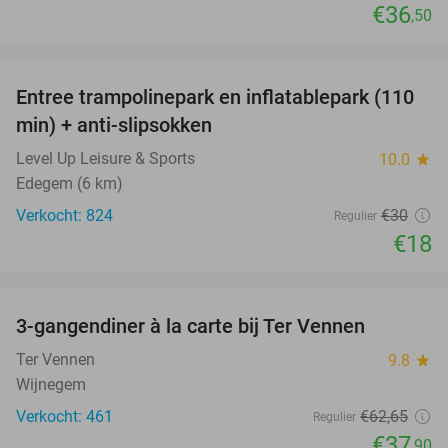
€36
,50
favorite_border
Entree trampolinepark en inflatablepark (110
40%
min) + anti-slipsokken
Level Up Leisure & Sports
10.0
star
Edegem (6 km)
Verkocht: 824
€30
Regulier
€18
favorite_border
3-gangendiner à la carte bij Ter Vennen
40%
Ter Vennen
9.8
star
Wijnegem
Verkocht: 461
€62
,65
Regulier
€37
,90