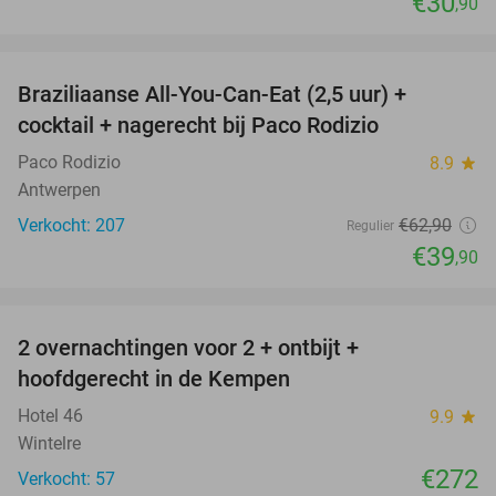
€30
,90
favorite_border
Braziliaanse All-You-Can-Eat (2,5 uur) +
37%
cocktail + nagerecht bij Paco Rodizio
Paco Rodizio
8.9
star
Antwerpen
Verkocht: 207
€62
,90
Regulier
€39
,90
favorite_border
2 overnachtingen voor 2 + ontbijt +
hoofdgerecht in de Kempen
Hotel 46
9.9
star
Wintelre
€272
Verkocht: 57