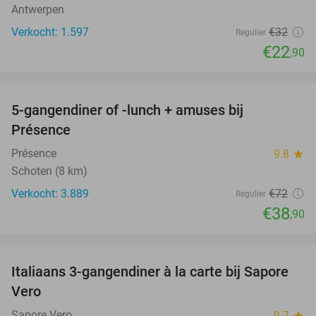
Antwerpen
Verkocht: 1.597
€32
Regulier
€22
,90
favorite_border
5-gangendiner of -lunch + amuses bij
46%
Présence
Présence
9.8
star
Schoten (8 km)
Verkocht: 3.889
€72
Regulier
€38
,90
favorite_border
Italiaans 3-gangendiner à la carte bij Sapore
46%
Vero
Sapore Vero
9.7
star